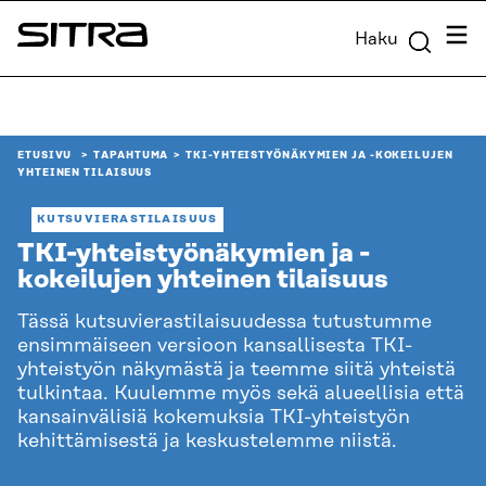
Siirry
Valik
Haku
suoraan
Sitra
sisältöön
↓
ETUSIVU
TAPAHTUMA
TKI-YHTEISTYÖNÄKYMIEN JA -KOKEILUJEN
YHTEINEN TILAISUUS
KUTSUVIERASTILAISUUS
TKI-yhteistyönäkymien ja -
kokeilujen yhteinen tilaisuus
Tässä kutsuvierastilaisuudessa tutustumme
ensimmäiseen versioon kansallisesta TKI-
yhteistyön näkymästä ja teemme siitä yhteistä
tulkintaa. Kuulemme myös sekä alueellisia että
kansainvälisiä kokemuksia TKI-yhteistyön
kehittämisestä ja keskustelemme niistä.