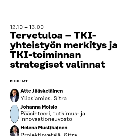
12.10
13.00
Tervetuloa – TKI-
yhteistyön merkitys ja
TKI-toiminnan
strategiset valinnat
PUHUJAT
Atte Jääskeläinen
Yliasiamies, Sitra
Johanna Moisio
Pääsihteeri, tutkimus- ja
innovaationeuvosto
Helena Mustikainen
Projektinvetäjä, Sitra