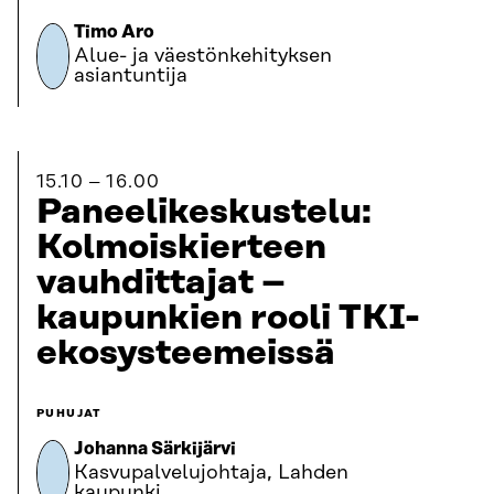
Timo Aro
Alue- ja väestönkehityksen
asiantuntija
15.10
16.00
Paneelikeskustelu:
Kolmoiskierteen
vauhdittajat –
kaupunkien rooli TKI-
ekosysteemeissä
PUHUJAT
Johanna Särkijärvi
Kasvupalvelujohtaja, Lahden
kaupunki