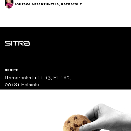
JOHTAVA ASIANTUNTIJA, RATKAISUT
Sitra
OSOITE
Itämerenkatu 11-13, PL 160,
00181 Helsinki
Saapumisohjeet
Y-TUNNUS
0202132-3
PUHELIN
+358 294 618 991