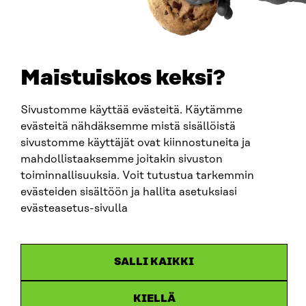
SÄHKÖPOSTI
etunimi.sukunimi@sitra.fi
sitra@sitra.fi
Maistuiskos keksi?
SITRA SOSIAALISESSA MEDIASSA
Sivustomme käyttää evästeitä. Käytämme
evästeitä nähdäksemme mistä sisällöistä
LinkedIn
sivustomme käyttäjät ovat kiinnostuneita ja
Instagram
mahdollistaaksemme joitakin sivuston
YouTube
toiminnallisuuksia. Voit tutustua tarkemmin
evästeiden sisältöön ja hallita asetuksiasi
evästeasetus-sivulla
Sitra 2025
SALLI KAIKKI
Tietosuoja
Evästeasetukset
Ilmoituskanava
KIELLÄ