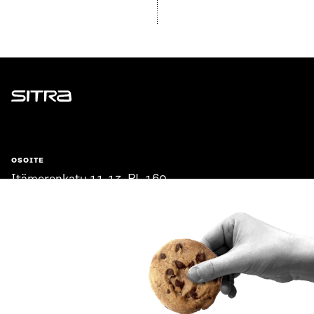
Sitra
OSOITE
Itämerenkatu 11-13, PL 160,
00181 Helsinki
Saapumisohjeet
Y-TUNNUS
0202132-3
PUHELIN
+358 294 618 991
SÄHKÖPOSTI