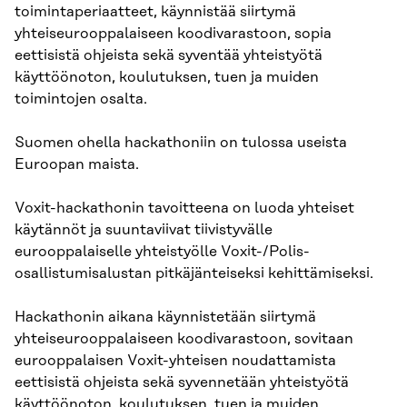
toimintaperiaatteet, käynnistää siirtymä
yhteiseurooppalaiseen koodivarastoon, sopia
eettisistä ohjeista sekä syventää yhteistyötä
käyttöönoton, koulutuksen, tuen ja muiden
toimintojen osalta.
Suomen ohella hackathoniin on tulossa useista
Euroopan maista.
Voxit-hackathonin tavoitteena on luoda yhteiset
käytännöt ja suuntaviivat tiivistyvälle
eurooppalaiselle yhteistyölle Voxit-/Polis-
osallistumisalustan pitkäjänteiseksi kehittämiseksi.
Hackathonin aikana käynnistetään siirtymä
yhteiseurooppalaiseen koodivarastoon, sovitaan
eurooppalaisen Voxit-yhteisen noudattamista
eettisistä ohjeista sekä syvennetään yhteistyötä
käyttöönoton, koulutuksen, tuen ja muiden