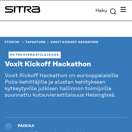
Siirry
Valik
Haku
suoraan
Sitra
sisältöön
↓
ETUSIVU
TAPAHTUMA
VOXIT KICKOFF HACKATHON
KUTSUVIERASTILAISUUS
Voxit Kickoff Hackathon
Voxit Kickoff Hackathon on eurooppalaisille
Polis-kehittäjille ja alustan kehitykseen
kytkeytyville julkisen hallinnon toimijoille
suunnattu kutsuvierastilaisuus Helsingissä.
PAIKKA