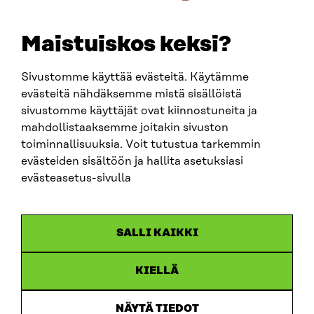
etunimi.sukunimi@sitra.fi
sitra@sitra.fi
Maistuiskos keksi?
Sivustomme käyttää evästeitä. Käytämme
SITRA SOSIAALISESSA MEDIASSA
evästeitä nähdäksemme mistä sisällöistä
sivustomme käyttäjät ovat kiinnostuneita ja
LinkedIn
mahdollistaaksemme joitakin sivuston
Instagram
toiminnallisuuksia. Voit tutustua tarkemmin
YouTube
evästeiden sisältöön ja hallita asetuksiasi
evästeasetus-sivulla
Sitra 2025
SALLI KAIKKI
Tietosuoja
KIELLÄ
Evästeasetukset
Ilmoituskanava
NÄYTÄ TIEDOT