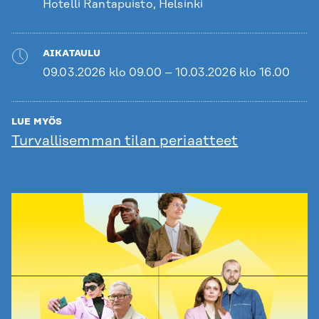
Hotelli Rantapuisto, Helsinki
AIKATAULU
09.03.2026 klo 09.00 – 10.03.2026 klo 16.00
LUE MYÖS
Turvallisemman tilan periaatteet