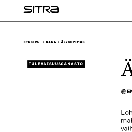
Siirry
Sitra
suoraan
sisältöön
↓
ETUSIVU
SANA
ÄLYSOPIMUS
Ä
TULEVAISUUSSANASTO
E
Loh
mah
vai