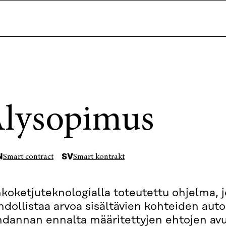
lysopimus
N
SV
Smart contract
Smart kontrakt
koketjuteknologialla toteutettu ohjelma, 
dollistaa arvoa sisältävien kohteiden aut
hdannan ennalta määritettyjen ehtojen avu