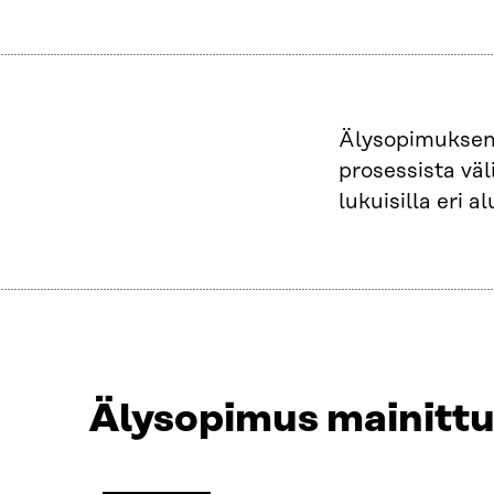
Älysopimuksen t
prosessista väl
lukuisilla eri a
Älysopimus mainittu
Näytetään
4
/