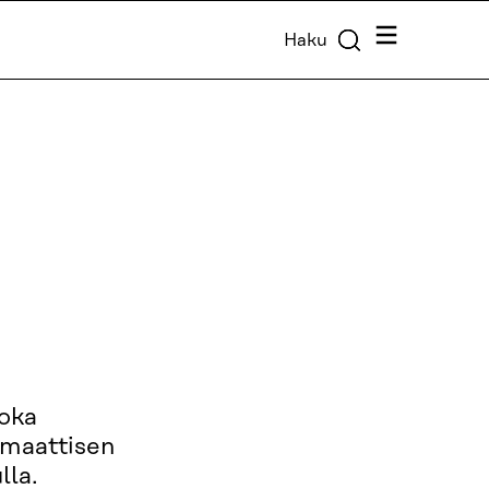
Valikko
Haku
joka
omaattisen
lla.