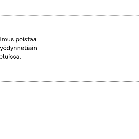
pimus poistaa
 hyödynnetään
eluissa
.