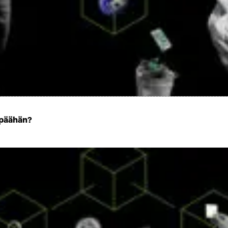
ä päähän?