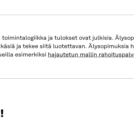
oimintalogiikka ja tulokset ovat julkisia. Älyso
ikäsiä ja tekee siitä luotettavan. Älysopimuksia
lueilla esimerkiksi
hajautetun mallin rahoituspalv
!