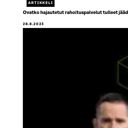
4.
ARTIKKELI
Jäljellä
Ovatko hajautetut rahoituspalvelut tulleet jä
0.
28.8.2023