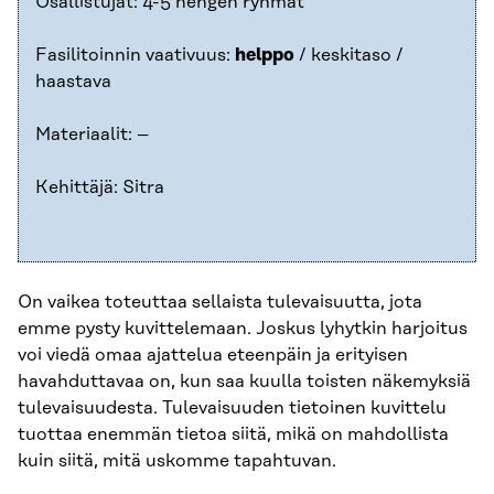
Osallistujat: 4-5 hengen ryhmät
Fasilitoinnin vaativuus:
helppo
/ keskitaso /
haastava
Materiaalit: –
Kehittäjä: Sitra
On vaikea toteuttaa sellaista tulevaisuutta, jota
emme pysty kuvittelemaan. Joskus lyhytkin harjoitus
voi viedä omaa ajattelua eteenpäin ja erityisen
havahduttavaa on, kun saa kuulla toisten näkemyksiä
tulevaisuudesta. Tulevaisuuden tietoinen kuvittelu
tuottaa enemmän tietoa siitä, mikä on mahdollista
kuin siitä, mitä uskomme tapahtuvan.