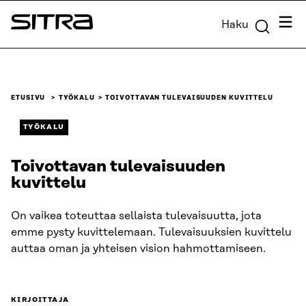
Siirry
Valik
Haku
suoraan
Sitra
sisältöön
↓
ETUSIVU
TYÖKALU
TOIVOTTAVAN TULEVAISUUDEN KUVITTELU
TYÖKALU
Toivottavan tulevaisuuden
kuvittelu
On vaikea toteuttaa sellaista tulevaisuutta, jota
emme pysty kuvittelemaan. Tulevaisuuksien kuvittelu
auttaa oman ja yhteisen vision hahmottamiseen.
KIRJOITTAJA