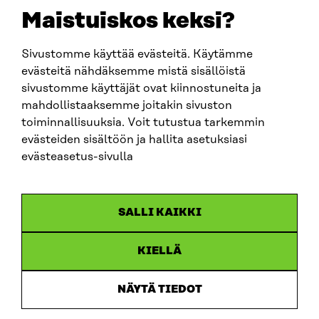
sitra@sitra.fi
Maistuiskos keksi?
Sivustomme käyttää evästeitä. Käytämme
SITRA SOSIAALISESSA MEDIASSA
evästeitä nähdäksemme mistä sisällöistä
sivustomme käyttäjät ovat kiinnostuneita ja
LinkedIn
mahdollistaaksemme joitakin sivuston
Instagram
toiminnallisuuksia. Voit tutustua tarkemmin
YouTube
evästeiden sisältöön ja hallita asetuksiasi
evästeasetus-sivulla
Sitra 2025
SALLI KAIKKI
Tietosuoja
KIELLÄ
Evästeasetukset
Ilmoituskanava
NÄYTÄ TIEDOT
Saavutettavuusseloste
Asiakirjajulkisuus