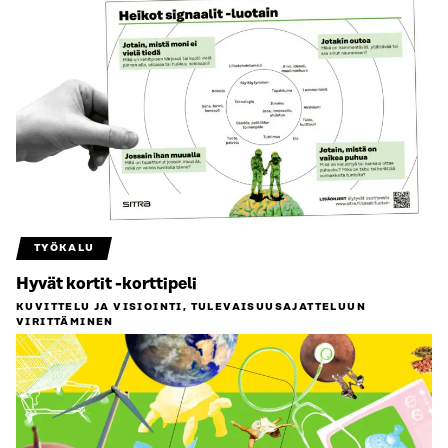
TYÖKALU
Hyvät kortit -korttipeli
KUVITTELU JA VISIOINTI, TULEVAISUUS­AJATTELUUN
VIRITTÄMINEN