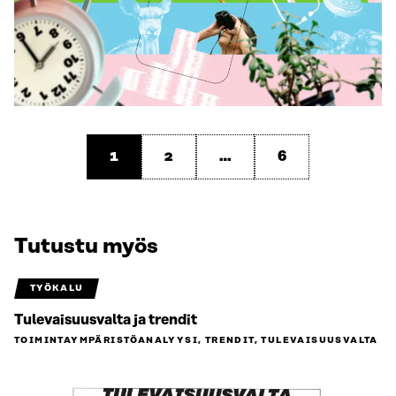
1
2
…
6
Tutustu myös
TYÖKALU
Tulevaisuusvalta ja trendit
TOIMINTAYMPÄRISTÖ­ANALYYSI, TRENDIT, TULEVAISUUSVALTA