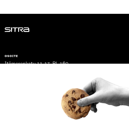
Sitra
OSOITE
Itämerenkatu 11-13, PL 160,
00181 Helsinki
Saapumisohjeet
Y-TUNNUS
0202132-3
PUHELIN
+358 294 618 991
SÄHKÖPOSTI
etunimi.sukunimi@sitra.fi