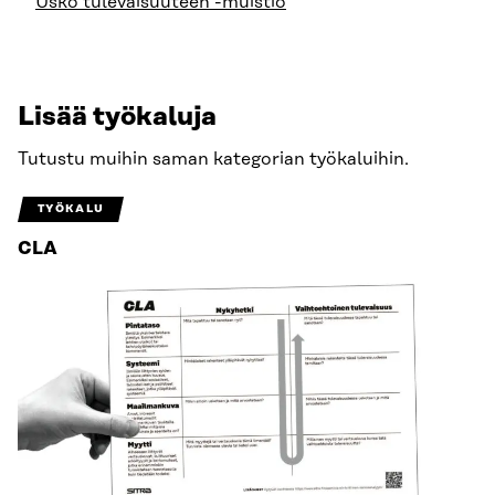
Usko tulevaisuuteen -muistio
Lisää työkaluja
Tutustu muihin saman kategorian työkaluihin.
TYÖKALU
CLA