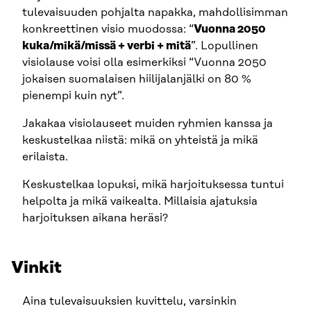
tulevaisuuden pohjalta napakka, mahdollisimman
konkreettinen visio muodossa: “
Vuonna 2050
kuka/mikä/missä + verbi + mitä
”. Lopullinen
visiolause voisi olla esimerkiksi “Vuonna 2050
jokaisen suomalaisen hiilijalanjälki on 80 %
pienempi kuin nyt”.
Jakakaa visiolauseet muiden ryhmien kanssa ja
keskustelkaa niistä: mikä on yhteistä ja mikä
erilaista.
Keskustelkaa lopuksi, mikä harjoituksessa tuntui
helpolta ja mikä vaikealta. Millaisia ajatuksia
harjoituksen aikana heräsi?
Vinkit
Aina tulevaisuuksien kuvittelu, varsinkin