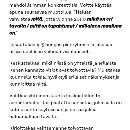
mahdollisimman konkreettisia. Voitte käyttää
apuna seuraavaa muotoilua: ”Haluan
vahvistaa
mitä
, jotta vuonna 2050
mikä on eri
tavalla / mitä on tapahtunut / millainen maailma
on
.”
Jakautukaa 4-5 hengen pienryhmiin ja jakakaa
niissä edellisen vaiheen visiolauseet.
Keskustelkaa, mikä niissä on yhteistä ja erilaista.
Kenen kannalta visiot ovat toivottavia? Muistakaa
kuunnella toisia, hyväksyä erilaiset näkemykset ja
kunnioittaa niitä.
Valitkaa yhteinen suunta keskustellen tai
äänestämällä. Jos päätätte äänestää, jokaisella on
kolme ääntä käytössään ja ne saa jakaa
haluamallaan tavalla.
Kirjoittakaa valitsemanne toivottavan