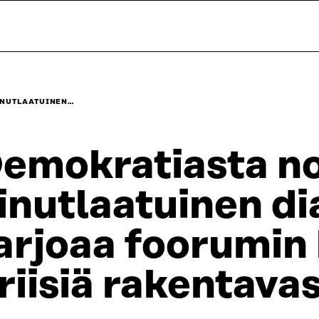
INUTLAATUINEN…
emokratiasta no
inutlaatuinen di
arjoaa foorumin 
riisiä rakentavas