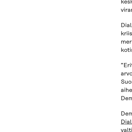
kesk
vira
Dial
krii
merk
koti
”Eri
arvo
Suo
aihe
Demo
Dem
Dia
valt