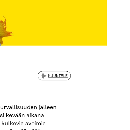
KUUNTELE
urvallisuuden jälleen
ksi kevään aikana
 kulkevia avoimia