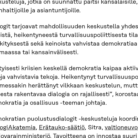
usteluja, jotka on suunnattu paitsi kansalaisille,
nhaltijoille ja asiantuntijoille.
ogit tarjoavat mahdollisuuden keskustella yhdes
sistä, heikentyneestä turvallisuuspoliittisesta t
ityksestä sekä keinoista vahvistaa demokratiaa 
maassa tai kansainvälisesti.
tyisesti kriisien keskellä demokratia kaipaa aktii
ja vahvistavia tekoja. Heikentynyt turvallisuuspol
messakin herättänyt vilkkaan keskustelun, mutt
esta rakentavaa dialogia on rajallisesti”, korost
kratia ja osallisuus -teeman johtaja.
okratian puolustusdialogit -keskusteluja koordi
logiAkatemia
,
Erätauko-säätiö
, Sitra,
valtioneuvo
iovarainministeriö
. Tavoitteena on innostaa suuri