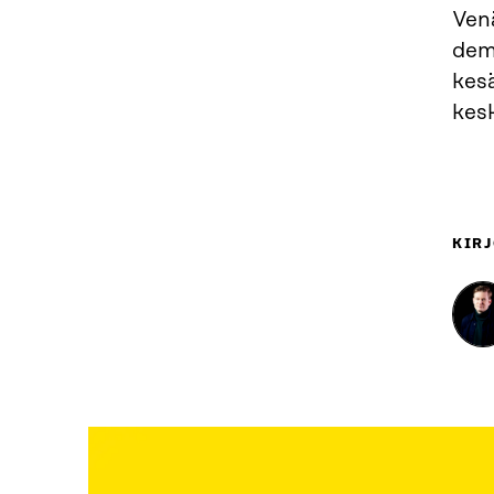
Venä
demo
kesä
kes
KIRJ