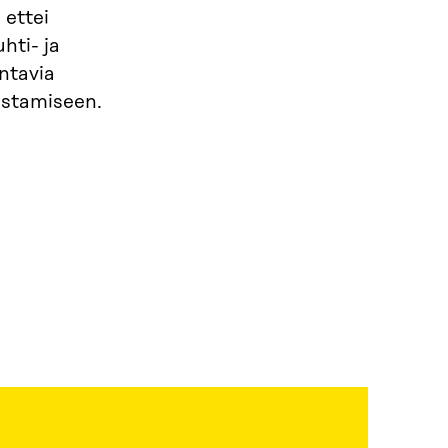
 ettei
hti- ja
ntavia
ustamiseen.