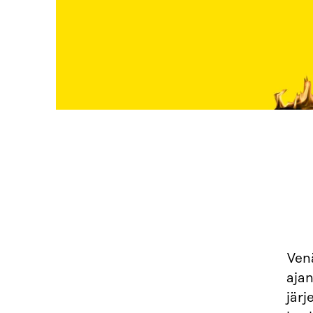
Venä
ajan
järj