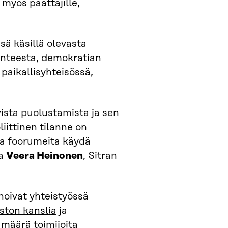
 myös päättäjille,
sä käsillä olevasta
ilanteesta, demokratian
paikallisyhteisössä,
vista puolustamista ja sen
iittinen tilanne on
a foorumeita käydä
aa
Veera Heinonen
, Sitran
noivat yhteistyössä
ston kanslia
ja
 määrä toimijoita