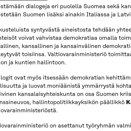
estämään dialogeja eri puolella Suomea sekä kans
estetään Suomen lisäksi ainakin Italiassa ja Latv
usteluista syntyvästä aineistosta tehdään yhteen
hteisöt voivat vahvistaa demokratiaa omalla toi
kallinen, kansallinen ja kansainvälinen demokra
eytyvät toisiinsa. Valtiovarainministeriö toimit
ion ja kuntien hallintoon.
alogit ovat myös itsessään demokratian kehittämi
llisuutta ja luovat moniäänistä ymmärrystä koh
iivinen kansalaisyhteiskunta on osa Suomen krii
nssineuvos, hallintopolitiikkayksikön päällikkö
K
iovarainministeriöstä.
tiovarainministeriö on asettanut työryhmän valm