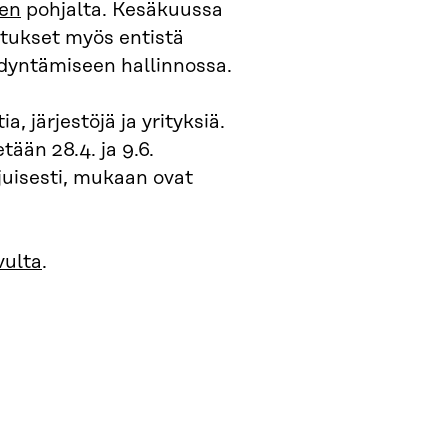
ien
pohjalta. Kesäkuussa
otukset myös entistä
dyntämiseen hallinnossa.
 järjestöjä ja yrityksiä.
ään 28.4. ja 9.6.
uisesti, mukaan ovat
vulta
.