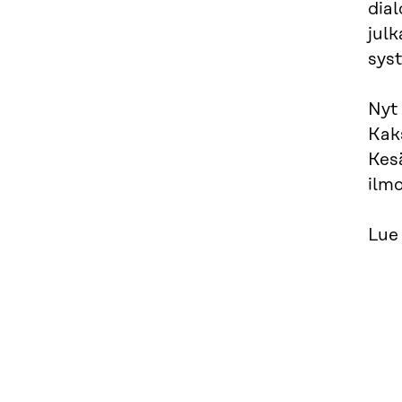
dial
jul
sys
Nyt 
Kaks
Kes
ilmo
Lue