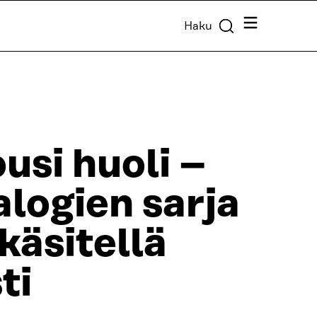
Valikko
Haku
usi huoli –
alogien sarja
käsitellä
ti