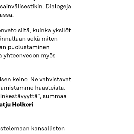
ainvälisestikin. Dialogeja
iassa.
veto siitä, kuinka yksilöt
minnallaan sekä miten
tian puolustaminen
taa yhteenvedon myös
sen keino. Ne vahvistavat
taamistamme haasteista.
sinkestävyyttä”, summaa
atju Holkeri
istelemaan kansallisten