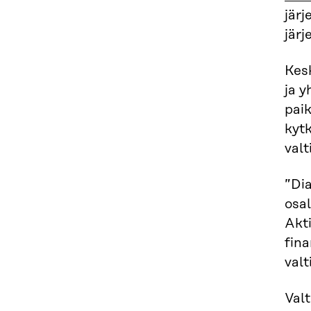
järj
järj
Kesk
ja y
pai
kytk
valt
”Di
osa
Akt
fina
valt
Val