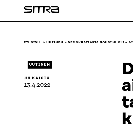
Siirry
Sitra
suoraan
sisältöön
↓
ETUSIVU
UUTINEN
DEMOKRATIASTA NOUSI HUOLI – A
D
UUTINEN
JULKAISTU
a
13.4.2022
t
k