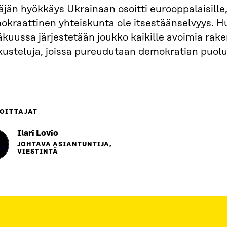
jän hyökkäys Ukrainaan osoitti eurooppalaisille,
kraattinen yhteiskunta ole itsestäänselvyys. Hu
kuussa järjestetään joukko kaikille avoimia rake
kusteluja, joissa pureudutaan demokratian puol
OITTAJAT
Ilari Lovio
JOHTAVA ASIANTUNTIJA,
VIESTINTÄ