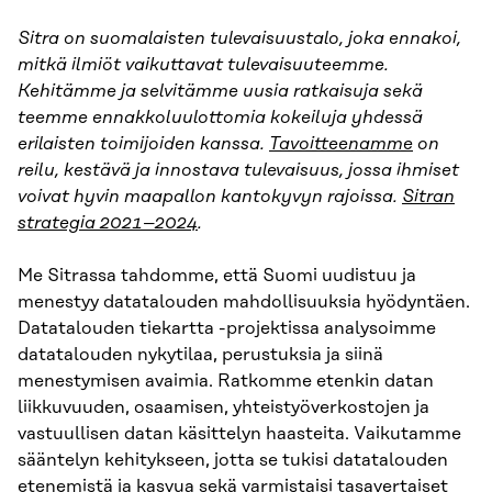
Sitra on suomalaisten tulevaisuustalo, joka ennakoi,
mitkä ilmiöt vaikuttavat tulevaisuuteemme.
Kehitämme ja selvitämme uusia ratkaisuja sekä
teemme ennakkoluulottomia kokeiluja yhdessä
erilaisten toimijoiden kanssa.
Tavoitteenamme
on
reilu, kestävä ja innostava tulevaisuus, jossa ihmiset
voivat hyvin maapallon kantokyvyn rajoissa.
Sitran
strategia 2021–2024
.
Me Sitrassa tahdomme, että Suomi uudistuu ja
menestyy datatalouden mahdollisuuksia hyödyntäen.
Datatalouden tiekartta -projektissa analysoimme
datatalouden nykytilaa, perustuksia ja siinä
menestymisen avaimia. Ratkomme etenkin datan
liikkuvuuden, osaamisen, yhteistyöverkostojen ja
vastuullisen datan käsittelyn haasteita. Vaikutamme
sääntelyn kehitykseen, jotta se tukisi datatalouden
etenemistä ja kasvua sekä varmistaisi tasavertaiset