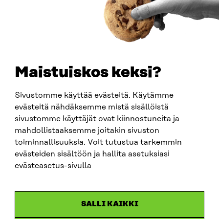
PUHELIN
+358 294 618 991
SÄHKÖPOSTI
etunimi.sukunimi@sitra.fi
sitra@sitra.fi
Maistuiskos keksi?
Sivustomme käyttää evästeitä. Käytämme
SITRA SOSIAALISESSA MEDIASSA
evästeitä nähdäksemme mistä sisällöistä
sivustomme käyttäjät ovat kiinnostuneita ja
LinkedIn
mahdollistaaksemme joitakin sivuston
Instagram
toiminnallisuuksia. Voit tutustua tarkemmin
YouTube
evästeiden sisältöön ja hallita asetuksiasi
evästeasetus-sivulla
Sitra 2025
SALLI KAIKKI