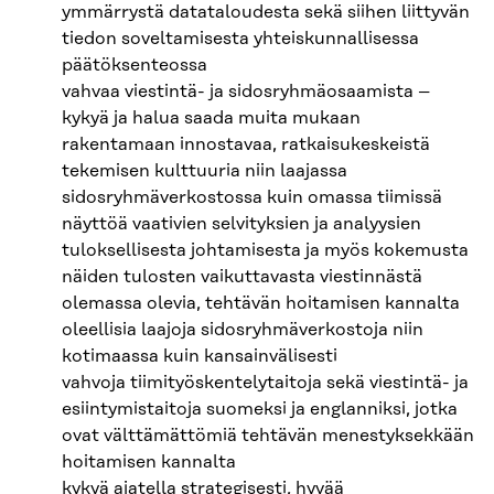
ymmärrystä datataloudesta sekä siihen liittyvän
tiedon soveltamisesta yhteiskunnallisessa
päätöksenteossa
vahvaa viestintä- ja sidosryhmäosaamista –
kykyä ja halua saada muita mukaan
rakentamaan innostavaa, ratkaisukeskeistä
tekemisen kulttuuria niin laajassa
sidosryhmäverkostossa kuin omassa tiimissä
näyttöä vaativien selvityksien ja analyysien
tuloksellisesta johtamisesta ja myös kokemusta
näiden tulosten vaikuttavasta viestinnästä
olemassa olevia, tehtävän hoitamisen kannalta
oleellisia laajoja sidosryhmäverkostoja niin
kotimaassa kuin kansainvälisesti
vahvoja tiimityöskentelytaitoja sekä viestintä- ja
esiintymistaitoja suomeksi ja englanniksi, jotka
ovat välttämättömiä tehtävän menestyksekkään
hoitamisen kannalta
kykyä ajatella strategisesti, hyvää