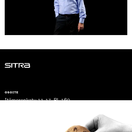
Sitra
OSOITE
Itämerenkatu 11-13, PL 160,
00181 Helsinki
Saapumisohjeet
Y-TUNNUS
0202132-3