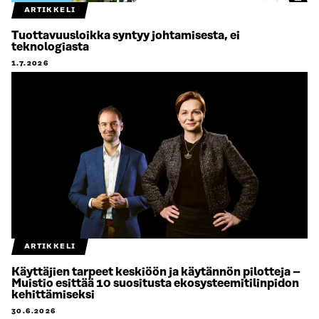
ARTIKKELI
Tuottavuusloikka syntyy johtamisesta, ei
teknologiasta
1.7.2026
ARTIKKELI
Käyttäjien tarpeet keskiöön ja käytännön pilotteja –
Muistio esittää 10 suositusta ekosysteemitilinpidon
kehittämiseksi
30.6.2026