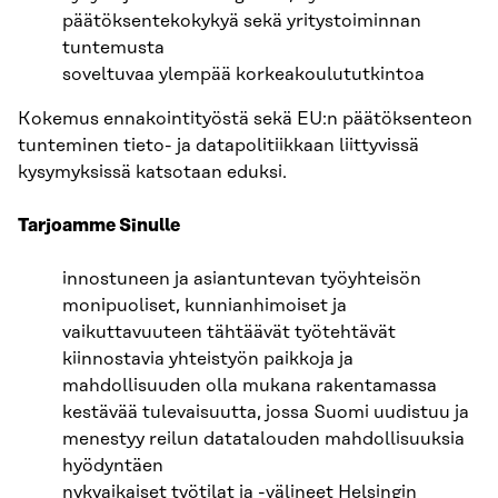
päätöksentekokykyä sekä yritystoiminnan
tuntemusta
soveltuvaa ylempää korkeakoulututkintoa
Kokemus ennakointityöstä sekä EU:n päätöksenteon
tunteminen tieto- ja datapolitiikkaan liittyvissä
kysymyksissä katsotaan eduksi.
Tarjoamme Sinulle
innostuneen ja asiantuntevan työyhteisön
monipuoliset, kunnianhimoiset ja
vaikuttavuuteen tähtäävät työtehtävät
kiinnostavia yhteistyön paikkoja ja
mahdollisuuden olla mukana rakentamassa
kestävää tulevaisuutta, jossa Suomi uudistuu ja
menestyy reilun datatalouden mahdollisuuksia
hyödyntäen
nykyaikaiset työtilat ja -välineet Helsingin