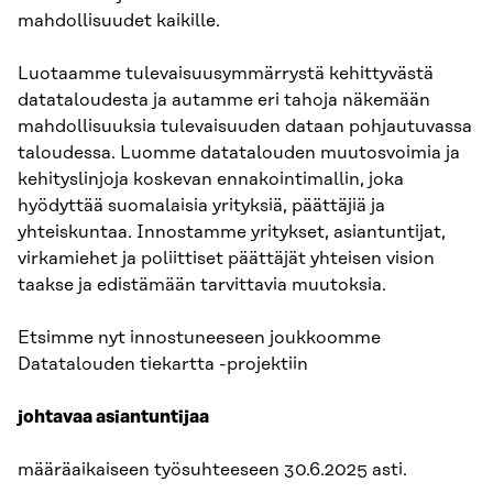
mahdollisuudet kaikille.
Luotaamme tulevaisuusymmärrystä kehittyvästä
datataloudesta ja autamme eri tahoja näkemään
mahdollisuuksia tulevaisuuden dataan pohjautuvassa
taloudessa. Luomme datatalouden muutosvoimia ja
kehityslinjoja koskevan ennakointimallin, joka
hyödyttää suomalaisia yrityksiä, päättäjiä ja
yhteiskuntaa. Innostamme yritykset, asiantuntijat,
virkamiehet ja poliittiset päättäjät yhteisen vision
taakse ja edistämään tarvittavia muutoksia.
Etsimme nyt innostuneeseen joukkoomme
Datatalouden tiekartta -projektiin
johtavaa asiantuntijaa
määräaikaiseen työsuhteeseen 30.6.2025 asti.