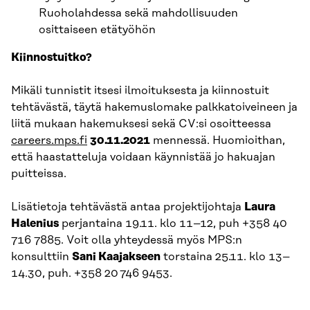
Ruoholahdessa sekä mahdollisuuden
osittaiseen etätyöhön
Kiinnostuitko?
Mikäli tunnistit itsesi ilmoituksesta ja kiinnostuit
tehtävästä, täytä hakemuslomake palkkatoiveineen ja
liitä mukaan hakemuksesi sekä CV:si osoitteessa
careers.mps.fi
30.11.2021
mennessä. Huomioithan,
että haastatteluja voidaan käynnistää jo hakuajan
puitteissa.
Lisätietoja tehtävästä antaa projektijohtaja
Laura
Halenius
perjantaina 19.11. klo 11–12, puh +358 40
716 7885. Voit olla yhteydessä myös MPS:n
konsulttiin
Sani Kaajakseen
torstaina 25.11. klo 13–
14.30, puh. +358 20 746 9453.