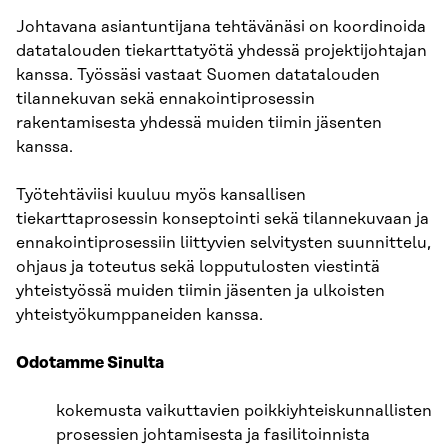
Johtavana asiantuntijana tehtävänäsi on koordinoida
datatalouden tiekarttatyötä yhdessä projektijohtajan
kanssa. Työssäsi vastaat Suomen datatalouden
tilannekuvan sekä ennakointiprosessin
rakentamisesta yhdessä muiden tiimin jäsenten
kanssa.
Työtehtäviisi kuuluu myös kansallisen
tiekarttaprosessin konseptointi sekä tilannekuvaan ja
ennakointiprosessiin liittyvien selvitysten suunnittelu,
ohjaus ja toteutus sekä lopputulosten viestintä
yhteistyössä muiden tiimin jäsenten ja ulkoisten
yhteistyökumppaneiden kanssa.
Odotamme Sinulta
kokemusta vaikuttavien poikkiyhteiskunnallisten
prosessien johtamisesta ja fasilitoinnista