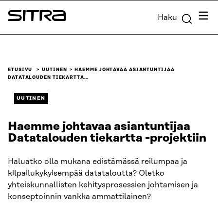
Siirry
Valik
Haku
suoraan
Sitra
sisältöön
↓
ETUSIVU
UUTINEN
HAEMME JOHTAVAA ASIANTUNTIJAA
DATATALOUDEN TIEKARTTA…
UUTINEN
Haemme johtavaa asiantuntijaa
Datatalouden tiekartta -projektiin
Haluatko olla mukana edistämässä reilumpaa ja
kilpailukykyisempää datataloutta? Oletko
yhteiskunnallisten kehitysprosessien johtamisen ja
konseptoinnin vankka ammattilainen?