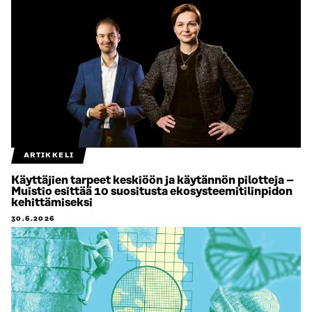
ARTIKKELI
Käyttäjien tarpeet keskiöön ja käytännön pilotteja –
Muistio esittää 10 suositusta ekosysteemitilinpidon
kehittämiseksi
30.6.2026