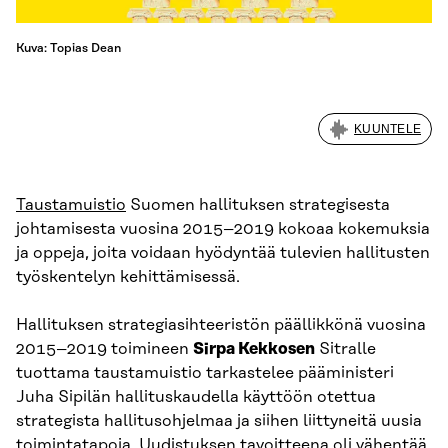
Kuva: Topias Dean
KUUNTELE
Taustamuistio
Suomen hallituksen strategisesta
johtamisesta vuosina 2015–2019 kokoaa kokemuksia
ja oppeja, joita voidaan hyödyntää tulevien hallitusten
työskentelyn kehittämisessä.
Hallituksen strategiasihteeristön päällikkönä vuosina
2015–2019 toimineen
Sirpa Kekkosen
Sitralle
tuottama taustamuistio tarkastelee pääministeri
Juha Sipilän hallituskaudella käyttöön otettua
strategista hallitusohjelmaa ja siihen liittyneitä uusia
toimintatapoja. Uudistuksen tavoitteena oli vähentää