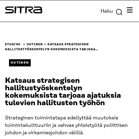
Siirry
Valik
Haku
suoraan
Sitra
sisältöön
↓
ETUSIVU
UUTINEN
KATSAUS STRATEGISEN
HALLITUSTYÖSKENTELYN KOKEMUKSISTA TARJOAA…
UUTINEN
Katsaus strategisen
hallitustyöskentelyn
kokemuksista tarjoaa ajatuksia
tulevien hallitusten työhön
Strateginen toimintatapa edellyttää muutoksia
toimintakulttuuriin ja vahvaa yhteistyötä poliittisen
johdon ja virkamiesjohdon välillä.