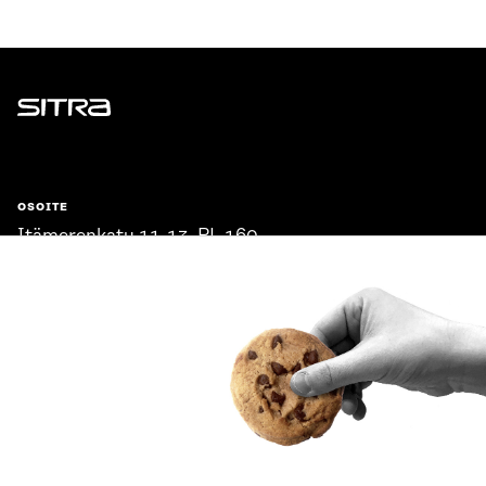
Sitra
OSOITE
Itämerenkatu 11-13, PL 160,
00181 Helsinki
Saapumisohjeet
Y-TUNNUS
0202132-3
PUHELIN
+358 294 618 991
SÄHKÖPOSTI
etunimi.sukunimi@sitra.fi