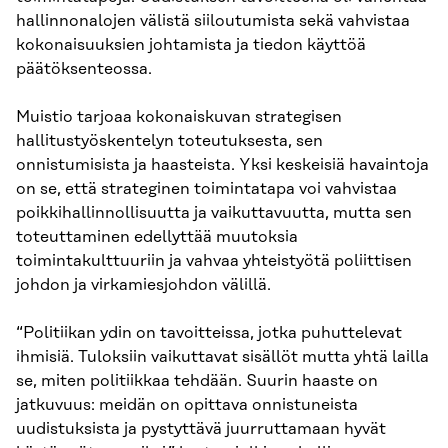
hallinnonalojen välistä siiloutumista sekä vahvistaa
kokonaisuuksien johtamista ja tiedon käyttöä
päätöksenteossa.
Muistio tarjoaa kokonaiskuvan strategisen
hallitustyöskentelyn toteutuksesta, sen
onnistumisista ja haasteista. Yksi keskeisiä havaintoja
on se, että strateginen toimintatapa voi vahvistaa
poikkihallinnollisuutta ja vaikuttavuutta, mutta sen
toteuttaminen edellyttää muutoksia
toimintakulttuuriin ja vahvaa yhteistyötä poliittisen
johdon ja virkamiesjohdon välillä.
“Politiikan ydin on tavoitteissa, jotka puhuttelevat
ihmisiä. Tuloksiin vaikuttavat sisällöt mutta yhtä lailla
se, miten politiikkaa tehdään. Suurin haaste on
jatkuvuus: meidän on opittava onnistuneista
uudistuksista ja pystyttävä juurruttamaan hyvät