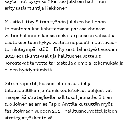
käytännöt pysyviksi,” kertoo julkisen hallinnon
erityisasiantuntija Kekkonen.
Muistio liittyy Sitran työhön julkisen hallinnon
toimintamallien kehittämisen parissa yhdessä
valtionhallinnon kanssa sekä tarpeeseen vahvistaa
päätöksenteon kykyä vastata nopeasti muuttuvaan
toimintaympäristöön. Erityisesti lähestyvät vuoden
2027 eduskuntavaalit ja hallitusneuvottelut
korostavat tarvetta tarkastella aiempia kokemuksia ja
niiden hyödyntämistä.
Sitran raportit, keskustelutilaisuudet ja
talouspolitiikan johtamiskoulutukset pohjustivat
maaperää strategiselle hallitusohjelmalle. Sitran
tuolloinen asiamies Tapio Anttila kutsuttiin myös
fasilitoimaan vuoden 2015 hallitusneuvottelijoiden
strategiatyöskentelyä.