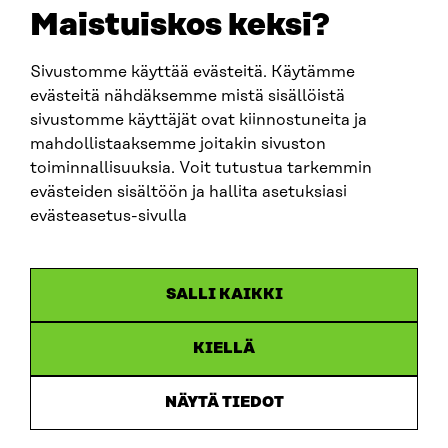
sitra@sitra.fi
Maistuiskos keksi?
Sivustomme käyttää evästeitä. Käytämme
SITRA SOSIAALISESSA MEDIASSA
evästeitä nähdäksemme mistä sisällöistä
sivustomme käyttäjät ovat kiinnostuneita ja
LinkedIn
mahdollistaaksemme joitakin sivuston
Instagram
toiminnallisuuksia. Voit tutustua tarkemmin
YouTube
evästeiden sisältöön ja hallita asetuksiasi
evästeasetus-sivulla
Sitra 2025
SALLI KAIKKI
Tietosuoja
KIELLÄ
Evästeasetukset
Ilmoituskanava
NÄYTÄ TIEDOT
Saavutettavuusseloste
Asiakirjajulkisuus