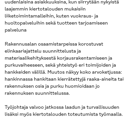
uudenlaisina asiakkuuksina, kun siirrytään nykyistä
laajemmin kiertotalouden mukaisiin
liiketoimintamalleihin, kuten vuokraus- ja
huoltopalveluihin sekä tuotteen tarjoamiseen
palveluna
Rakennusalan osaamistarpeissa korostuvat
elinkaariajattelu suunnittelusta ja
materiaalikehityksestä korjausrakentamiseen ja
purkuvaiheeseen, sekä yhteistyö eri toimijoiden ja
hankkeiden välillä. Muutos näkyy koko arvoketjussa:
hankinnassa hankitaan kierrätettyjä raaka-aineita tai
rakennuksen osia ja purku huomioidaan jo
rakennuksen suunnittelussa.
Työjohtaja valvoo jatkossa laadun ja turvallisuuden
lisäksi myös kiertotalouden toteutumista työmaalla.