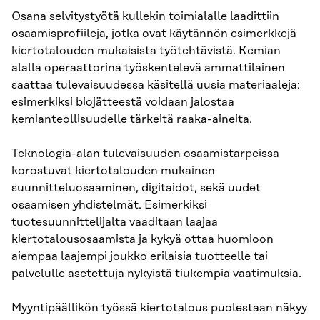
Osana selvitystyötä kullekin toimialalle laadittiin
osaamisprofiileja, jotka ovat käytännön esimerkkejä
kiertotalouden mukaisista työtehtävistä. Kemian
alalla operaattorina työskentelevä ammattilainen
saattaa tulevaisuudessa käsitellä uusia materiaaleja:
esimerkiksi biojätteestä voidaan jalostaa
kemianteollisuudelle tärkeitä raaka-aineita.
Teknologia-alan tulevaisuuden osaamistarpeissa
korostuvat kiertotalouden mukainen
suunnitteluosaaminen, digitaidot, sekä uudet
osaamisen yhdistelmät. Esimerkiksi
tuotesuunnittelijalta vaaditaan laajaa
kiertotalousosaamista ja kykyä ottaa huomioon
aiempaa laajempi joukko erilaisia tuotteelle tai
palvelulle asetettuja nykyistä tiukempia vaatimuksia.
Myyntipäällikön työssä kiertotalous puolestaan näkyy