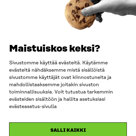
PUHELIN
+358 294 618 991
SÄHKÖPOSTI
etunimi.sukunimi@sitra.fi
sitra@sitra.fi
Maistuiskos keksi?
Sivustomme käyttää evästeitä. Käytämme
SITRA SOSIAALISESSA MEDIASSA
evästeitä nähdäksemme mistä sisällöistä
sivustomme käyttäjät ovat kiinnostuneita ja
LinkedIn
mahdollistaaksemme joitakin sivuston
Instagram
toiminnallisuuksia. Voit tutustua tarkemmin
YouTube
evästeiden sisältöön ja hallita asetuksiasi
evästeasetus-sivulla
Sitra 2025
SALLI KAIKKI