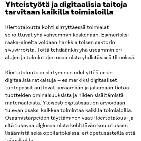
Yhteistyötä ja digitaalisia taitoja
tarvitaan kaikilla toimialoilla
Kiertotaloutta kohti siirryttäessä toimialat
sekoittuvat yhä vahvemmin keskenään. Esimerkiksi
raaka-aineita voidaan hankkia toisen sektorin
sivuvirroista. Töitä tehdäänkin yhä useammin eri
alojen ja toimintojen osaamista yhdistävissä tiimeissä.
Kiertotalouteen siirtyminen edellyttää usein
digitaalisia ratkaisuja – esimerkiksi digitaaliset
tuotepassit auttavat keräämään ja jakamaan tietoa
tuotteiden ominaisuuksista ja niiden sisältämistä
materiaaleista. Yleisesti digitalisaation arvioidaan
tulevan osaksi kaikkea toimintaa kaikilla toimialoilla.
Osaamistarpeiden täyttäminen vaatii kiertotalous- ja
sitä tukevaa digiosaamista kehittävän koulutuksen
lisäämistä sekä oppilaitoksissa, eri opetusasteilla että
työpaikoilla.