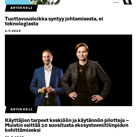
ARTIKKELI
Tuottavuusloikka syntyy johtamisesta, ei
teknologiasta
1.7.2026
ARTIKKELI
Käyttäjien tarpeet keskiöön ja käytännön pilotteja –
Muistio esittää 10 suositusta ekosysteemitilinpidon
kehittämiseksi