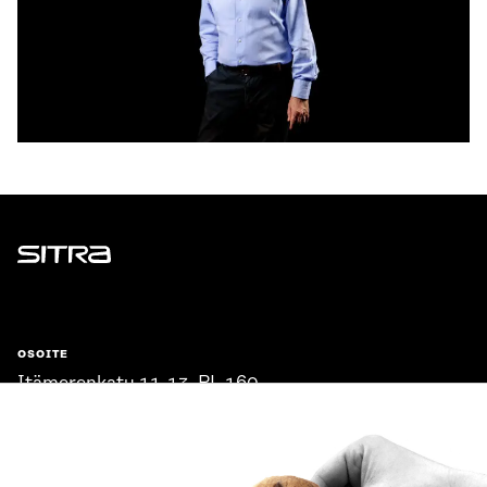
Sitra
OSOITE
Itämerenkatu 11-13, PL 160,
00181 Helsinki
Saapumisohjeet
Y-TUNNUS
0202132-3