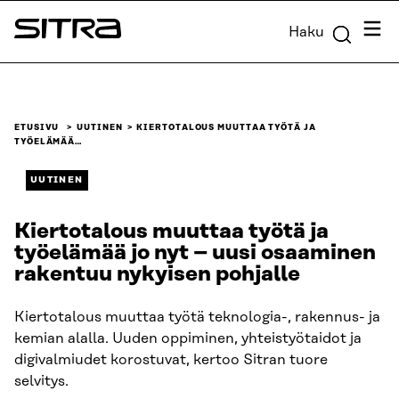
Siirry
Valik
Haku
suoraan
Sitra
sisältöön
↓
ETUSIVU
UUTINEN
KIERTOTALOUS MUUTTAA TYÖTÄ JA
TYÖELÄMÄÄ…
UUTINEN
Kiertotalous muuttaa työtä ja
työelämää jo nyt – uusi osaaminen
rakentuu nykyisen pohjalle
Kiertotalous muuttaa työtä teknologia-, rakennus- ja
kemian alalla. Uuden oppiminen, yhteistyötaidot ja
digivalmiudet korostuvat, kertoo Sitran tuore
selvitys.