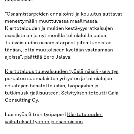
”Osaamistarpeiden ennakointi ja koulutus auttavat
menestymään muuttuvassa maailmassa.
Kiertotalouden ja muiden kestävyysratkaisujen
osaajista on jo nyt monilla toimialoilla pulaa.
Tulevaisuuden osaamistarpeet pitää tunnistaa
tänään, jotta muutokseen kyetään vastaamaan
ajoissa”, päättää Eero Jalava.
Kiertotalous tulevaisuuden työelämässä -selvitys
perustuu suomalaisten yritysten ja toimialojen
edustajien haastatteluihin, työpajoihin ja
tutkimuskirjallisuuteen. Selvityksen toteutti Gaia
Consulting Oy.
Lue myös Sitran työpaperi
Kiertotalouden
vaikutukset työhön ja osaamiseen
.