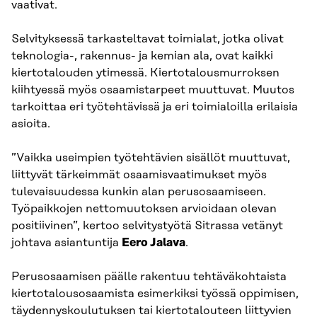
vaativat.
Selvityksessä tarkasteltavat toimialat, jotka olivat
teknologia-, rakennus- ja kemian ala, ovat kaikki
kiertotalouden ytimessä. Kiertotalousmurroksen
kiihtyessä myös osaamistarpeet muuttuvat. Muutos
tarkoittaa eri työtehtävissä ja eri toimialoilla erilaisia
asioita.
”Vaikka useimpien työtehtävien sisällöt muuttuvat,
liittyvät tärkeimmät osaamisvaatimukset myös
tulevaisuudessa kunkin alan perusosaamiseen.
Työpaikkojen nettomuutoksen arvioidaan olevan
positiivinen”, kertoo selvitystyötä Sitrassa vetänyt
johtava asiantuntija
Eero Jalava
.
Perusosaamisen päälle rakentuu tehtäväkohtaista
kiertotalousosaamista esimerkiksi työssä oppimisen,
täydennyskoulutuksen tai kiertotalouteen liittyvien