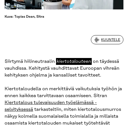
Kuva: Topias Dean, Sitra
KUUNTELE
kiertotalouteen
Siirtymä hiilineutraalin
kiertotalouteen
on täydessä
vauhdissa. Kehitystä vauhdittavat Euroopan vihreän
kehityksen ohjelma ja kansalliset tavoitteet.
Kiertotaloudella on merkittäviä vaikutuksia työhön ja
ennen kaikkea tarvittavaan osaamiseen. Sitran
Kiertotalous tulevaisuuden työelämässä -
selvityksessä
tarkasteltiin, miten kiertotalousmurros
näkyy kolmella suomalaisella toimialalla ja millaista
osaamista kiertotalouden mukaiset työtehtävät