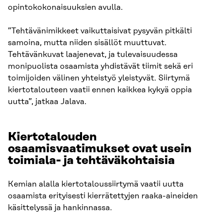
opintokokonaisuuksien avulla.
”Tehtävänimikkeet vaikuttaisivat pysyvän pitkälti
samoina, mutta niiden sisällöt muuttuvat.
Tehtävänkuvat laajenevat, ja tulevaisuudessa
monipuolista osaamista yhdistävät tiimit sekä eri
toimijoiden välinen yhteistyö yleistyvät. Siirtymä
kiertotalouteen vaatii ennen kaikkea kykyä oppia
uutta”, jatkaa Jalava.
Kiertotalouden
osaamisvaatimukset ovat usein
toimiala- ja tehtäväkohtaisia
Kemian alalla kiertotaloussiirtymä vaatii uutta
osaamista erityisesti kierrätettyjen raaka-aineiden
käsittelyssä ja hankinnassa.