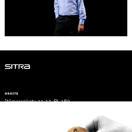
Sitra
OSOITE
Itämerenkatu 11-13, PL 160,
00181 Helsinki
Saapumisohjeet
Y-TUNNUS
0202132-3