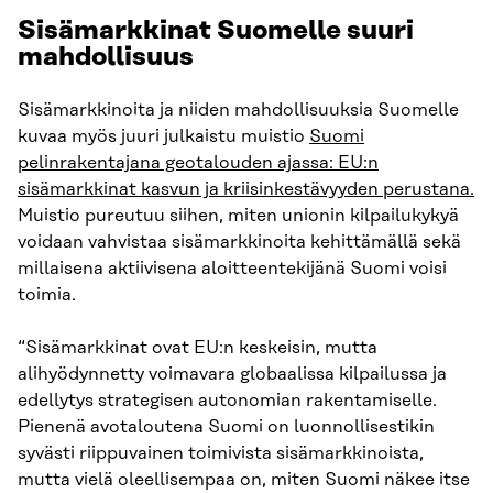
Sisämarkkinat Suomelle suuri
mahdollisuus
Sisämarkkinoita ja niiden mahdollisuuksia Suomelle
kuvaa myös juuri julkaistu muistio
Suomi
pelinrakentajana geotalouden ajassa: EU:n
sisämarkkinat kasvun ja kriisinkestävyyden perustana.
Muistio pureutuu siihen, miten unionin kilpailukykyä
voidaan vahvistaa sisämarkkinoita kehittämällä sekä
millaisena aktiivisena aloitteentekijänä Suomi voisi
toimia.
“Sisämarkkinat ovat EU:n keskeisin, mutta
alihyödynnetty voimavara globaalissa kilpailussa ja
edellytys strategisen autonomian rakentamiselle.
Pienenä avotaloutena Suomi on luonnollisestikin
syvästi riippuvainen toimivista sisämarkkinoista,
mutta vielä oleellisempaa on, miten Suomi näkee itse