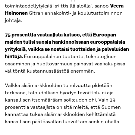
toimintaedellytyksiä kriittisillä aloilla”, sanoo
Veera
Heinonen
Sitran ennakointi- ja koulutustoiminnon
johtaja.
75 prosenttia vastaajista katsoo, että Euroopan
maiden tulisi suosia hankinnoissaan eurooppalaisia
yrityksiä, vaikka se nostaisi tuotteiden ja palveluiden
hintoja.
Eurooppalainen tuotanto, teknologinen
osaaminen ja huoltovarmuus painavat vaakakupissa
välitöntä kustannussäästöä enemmän.
Vaikka sisämarkkinoiden toimivuutta pidetään
tärkeänä, taloudellisen hyödyn tavoittelu ei aja
kansallisen itsemääräämisoikeuden ohi. Vain 29
prosenttia vastaajista on sitä mieltä, että Suomen
kannattaa tukea sisämarkkinoiden kehittämistä
kansallisen päätösvallan luovuttamisenkin uhalla.