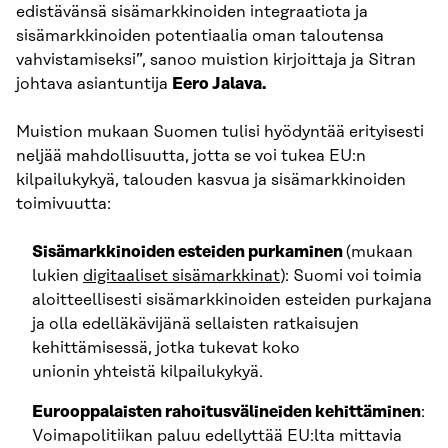
edistävänsä sisämarkkinoiden integraatiota ja
sisämarkkinoiden potentiaalia oman taloutensa
vahvistamiseksi”, sanoo muistion kirjoittaja ja Sitran
johtava asiantuntija
Eero Jalava.
Muistion mukaan Suomen tulisi hyödyntää erityisesti
neljää mahdollisuutta, jotta se voi tukea EU:n
kilpailukykyä, talouden kasvua ja sisämarkkinoiden
toimivuutta:
Sisämarkkinoiden esteiden purkaminen
(mukaan
lukien
digitaaliset sisämarkkinat
): Suomi voi toimia
aloitteellisesti sisämarkkinoiden esteiden purkajana
ja olla edelläkävijänä sellaisten ratkaisujen
kehittämisessä, jotka tukevat koko
unionin yhteistä kilpailukykyä.
Eurooppalaisten rahoitusvälineiden kehittäminen
:
Voimapolitiikan paluu edellyttää EU:lta mittavia