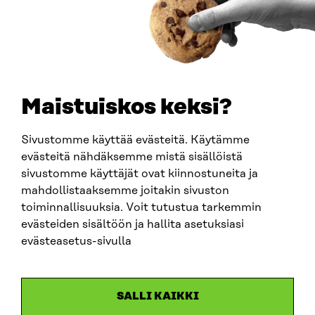
PUHELIN
+358 294 618 991
SÄHKÖPOSTI
etunimi.sukunimi@sitra.fi
sitra@sitra.fi
Maistuiskos keksi?
Sivustomme käyttää evästeitä. Käytämme
SITRA SOSIAALISESSA MEDIASSA
evästeitä nähdäksemme mistä sisällöistä
sivustomme käyttäjät ovat kiinnostuneita ja
LinkedIn
mahdollistaaksemme joitakin sivuston
Instagram
toiminnallisuuksia. Voit tutustua tarkemmin
YouTube
evästeiden sisältöön ja hallita asetuksiasi
evästeasetus-sivulla
Sitra 2025
SALLI KAIKKI