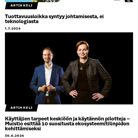
ARTIKKELI
Tuottavuusloikka syntyy johtamisesta, ei
teknologiasta
1.7.2026
ARTIKKELI
Käyttäjien tarpeet keskiöön ja käytännön pilotteja –
Muistio esittää 10 suositusta ekosysteemitilinpidon
kehittämiseksi
30.6.2026