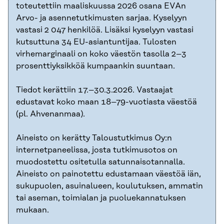
toteutettiin maaliskuussa 2026 osana EVAn
Arvo- ja asennetutkimusten sarjaa. Kyselyyn
vastasi 2 047 henkilöä. Lisäksi kyselyyn vastasi
kutsuttuna 34 EU-asiantuntijaa. Tulosten
virhemarginaali on koko väestön tasolla 2–3
prosenttiyksikköä kumpaankin suuntaan.
Tiedot kerättiin 17.–30.3.2026. Vastaajat
edustavat koko maan 18–79-vuotiasta väestöä
(pl. Ahvenanmaa).
Aineisto on kerätty Taloustutkimus Oy:n
internetpaneelissa, josta tutkimusotos on
muodostettu ositetulla satunnaisotannalla.
Aineisto on painotettu edustamaan väestöä iän,
sukupuolen, asuinalueen, koulutuksen, ammatin
tai aseman, toimialan ja puoluekannatuksen
mukaan.