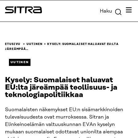
Siirry
Valik
Haku
suoraan
Sitra
sisältöön
↓
ETUSIVU
UUTINEN
KYSELY: SUOMALAISET HALUAVAT EU:LTA
JÄREÄMPÄÄ…
UUTINEN
Kysely: Suomalaiset haluavat
EU:lta järeämpää teollisuus- ja
teknologiapolitiikkaa
Suomalaisten näkemykset EU:n sisämarkkinoiden
tulevaisuudesta ovat murroksessa. Sitran ja
Elinkeinoelämän valtuuskunnan EVAn kyselyn
mukaan suomalaiset odottavat unionilta aiempaa