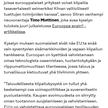
joissa eurooppalaiset yritykset voivat kilpailla
tasavertaisesti esimerkiksi Kiinan valtiollisesti
tuettujen toimijoiden kanssa”, sanoo Sitran vanhempi
neuvonantaja
Timo Miettinen
, joka avaa kyselyn
tuloksia juuri julkaistussa
Eurooppa ensin? -
artikkelissa
.
Kyselyn mukaan suomalaiset eivät näe EU:ta enää
vain syventyvien sisämarkkinoiden ja vapaan kilpailun
hankkeena. Euroopan on kyettävä vahvistamaan
omaa teknologista osaamistaan, tuotantokykyään ja
riippumattomuuttaan tilanteessa, jossa talous ja
turvallisuus kietoutuvat yhä tiiviimmin yhteen.
”Taloudellisesta kilpailukyvystä on tullut yhä
keskeisempi osa voimapolitiikkaa ja suvereniteetin
puolustamista. Kaupan avoimuudesta on siirrytty
oman tuotannon suojelemiseen ja vahvistamiseen.
EU:n on vahvistettava eurooppalaisen teollisuuden