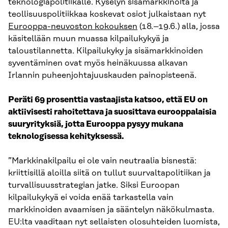
teknologiapolitiikalle. Kyselyn sisämarkkinoita ja
teollisuuspolitiikkaa koskevat osiot julkaistaan nyt
Eurooppa-neuvoston kokouksen
(18.–19.6.) alla, jossa
käsitellään muun muassa kilpailukykyä ja
taloustilannetta. Kilpailukyky ja sisämarkkinoiden
syventäminen ovat myös heinäkuussa alkavan
Irlannin puheenjohtajuuskauden painopisteenä.
Peräti 69 prosenttia vastaajista katsoo, että EU on
aktiivisesti rahoitettava ja suosittava eurooppalaisia
suuryrityksiä, jotta Eurooppa pysyy mukana
teknologisessa kehityksessä.
”Markkinakilpailu ei ole vain neutraalia bisnestä:
kriittisillä aloilla siitä on tullut suurvaltapolitiikan ja
turvallisuusstrategian jatke. Siksi Euroopan
kilpailukykyä ei voida enää tarkastella vain
markkinoiden avaamisen ja sääntelyn näkökulmasta.
EU:lta vaaditaan nyt sellaisten olosuhteiden luomista,