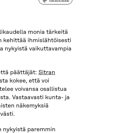
likaudella monia tärkeitä
n kehittää ihmislähtöisesti
ja nykyistä vaikuttavampia
ttä päättäjät:
Sitran
ta kokee, että voi
telee voivansa osallistua
sta. Vastaavasti kunta- ja
laisten näkemyksiä
västi.
n nykyistä paremmin