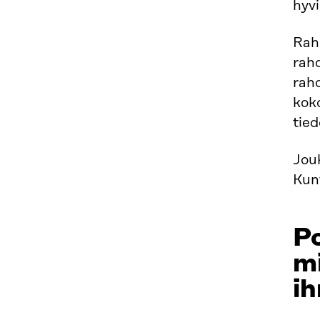
hyvi
Rah
rah
rah
kok
tie
Jouk
Kunt
Po
mi
ih