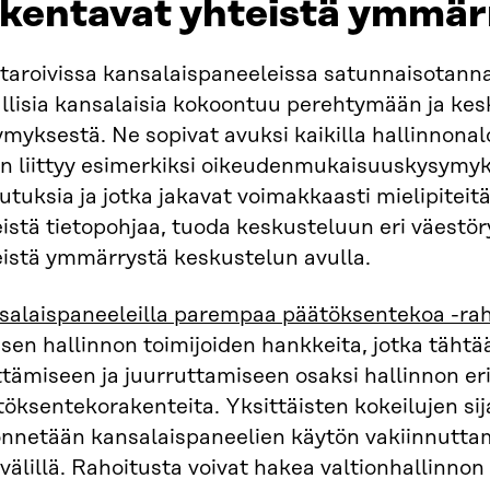
akentavat yhteistä ymmär
aroivissa kansalaispaneeleissa satunnaisotannal
allisia kansalaisia kokoontuu perehtymään ja ke
myksestä. Ne sopivat avuksi kaikilla hallinnonalo
in liittyy esimerkiksi oikeudenmukaisuuskysymyks
utuksia ja jotka jakavat voimakkaasti mielipiteitä
istä tietopohjaa, tuoda keskusteluun eri väestö
eistä ymmärrystä keskustelun avulla.
salaispaneeleilla parempaa päätöksentekoa -ra
isen hallinnon toimijoiden hankkeita, jotka täht
ttämiseen ja juurruttamiseen osaksi hallinnon eri
öksentekorakenteita. Yksittäisten kokeilujen si
nnetään kansalaispaneelien käytön vakiinnutt
välillä. Rahoitusta voivat hakea valtionhallinnon