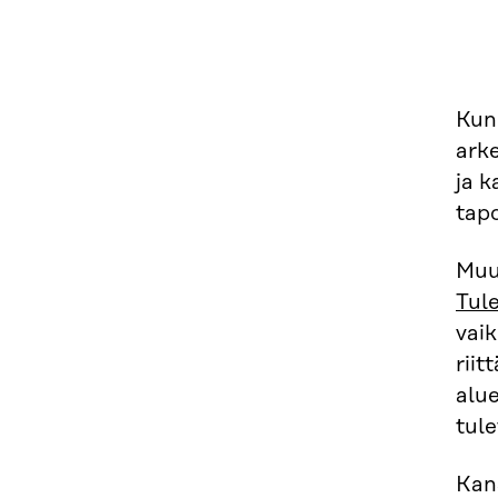
Kunn
arke
ja k
tapo
Muu
Tul
vaik
riit
alue
tul
Kan