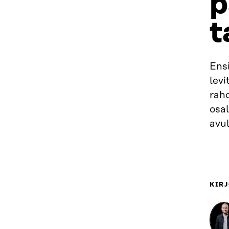
p
t
Ens
levi
raho
osal
avul
KIRJ