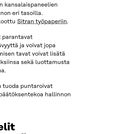
ien kansalaispaneelien
on eri tasoilla.
 koottu
Sitran työpaperiin
.
 parantavat
yyttä ja voivat jopa
sen tavat voivat lisätä
ksiinsa sekä luottamusta
na.
n tuoda puntaroivat
i päätöksentekoa hallinnon
lit