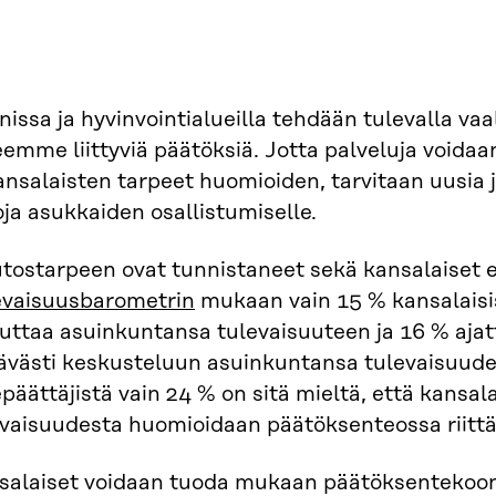
issa ja hyvinvointialueilla tehdään tulevalla vaa
emme liittyviä päätöksiä. Jotta palveluja voidaa
ansalaisten tarpeet huomioiden, tarvitaan uusia 
ja asukkaiden osallistumiselle.
tostarpeen ovat tunnistaneet sekä kansalaiset e
evaisuusbarometrin
mukaan vain 15 % kansalaisis
uttaa asuinkuntansa tulevaisuuteen ja 16 % ajat
tävästi keskusteluun asuinkuntansa tulevaisuude
päättäjistä vain 24 % on sitä mieltä, että kansa
evaisuudesta huomioidaan päätöksenteossa riittä
salaiset voidaan tuoda mukaan päätöksentekoo