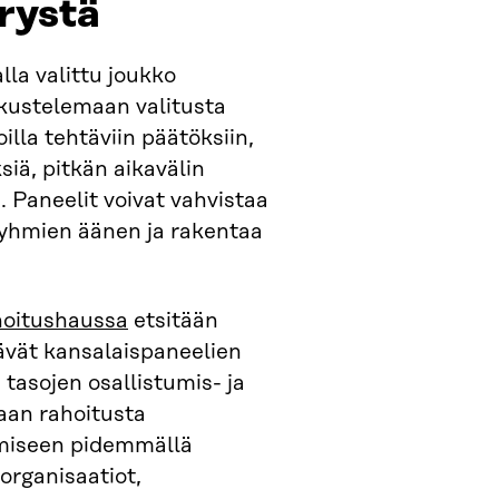
rystä
la valittu joukko
skustelemaan valitusta
illa tehtäviin päätöksiin,
iä, pitkän aikavälin
. Paneelit voivat vahvistaa
ryhmien äänen ja rakentaa
hoitushaussa
etsitään
äävät kansalaispaneelien
 tasojen osallistumis- ja
jaan rahoitusta
amiseen pidemmällä
 organisaatiot,