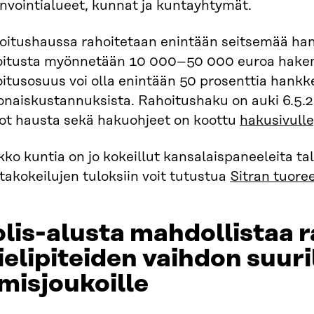
nvointialueet, kunnat ja kuntayhtymät.
oitushaussa rahoitetaan enintään seitsemää hank
oitusta myönnetään 10 000–50 000 euroa hakem
oitusosuus voi olla enintään 50 prosenttia hank
onaiskustannuksista. Rahoitushaku on auki 6.5.2
dot hausta sekä hakuohjeet on koottu
hakusivulle
ko kuntia on jo kokeillut kansalaispaneeleita t
akokeilujen tuloksiin voit tutustua
Sitran tuore
lis-alusta mahdollistaa 
elipiteiden vaihdon suuri
misjoukoille