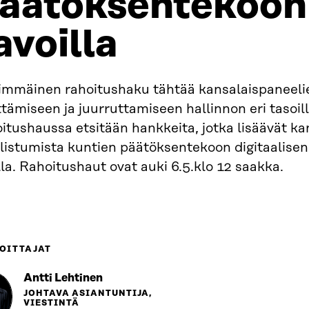
äätöksentekoon 
avoilla
immäinen rahoitushaku tähtää kansalaispaneeli
ttämiseen ja juurruttamiseen hallinnon eri tasoill
itushaussa etsitään hankkeita, jotka lisäävät ka
listumista kuntien päätöksentekoon digitaalisen
la. Rahoitushaut ovat auki 6.5.klo 12 saakka.
OITTAJAT
Antti Lehtinen
JOHTAVA ASIANTUNTIJA,
VIESTINTÄ