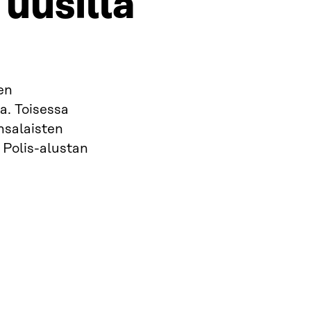
uusilla
en
a. Toisessa
nsalaisten
 Polis-alustan