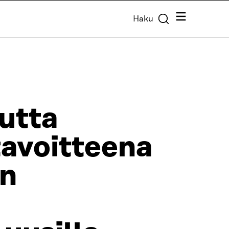
Valikko
Haku
uutta
tavoitteena
en