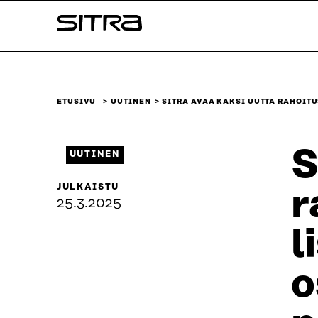
Siirry
Sitra
suoraan
sisältöön
↓
ETUSIVU
UUTINEN
SITRA AVAA KAKSI UUTTA RAHOI
S
UUTINEN
JULKAISTU
r
25.3.2025
l
o