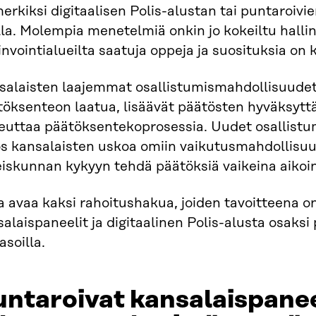
erkiksi digitaalisen Polis-alustan tai puntaroiv
la. Molempia menetelmiä onkin jo kokeiltu hallinn
nvointialueilta saatuja oppeja ja suosituksia on
salaisten laajemmat osallistumismahdollisuudet
öksenteon laatua, lisäävät päätösten hyväksyttäv
euttaa päätöksentekoprosessia. Uudet osallistumi
s kansalaisten uskoa omiin vaikutusmahdollisuu
eiskunnan kykyyn tehdä päätöksiä vaikeina aikoi
a avaa kaksi rahoitushakua, joiden tavoitteena o
alaispaneelit ja digitaalinen Polis-alusta osaks
tasoilla.
ntaroivat kansalaispanee