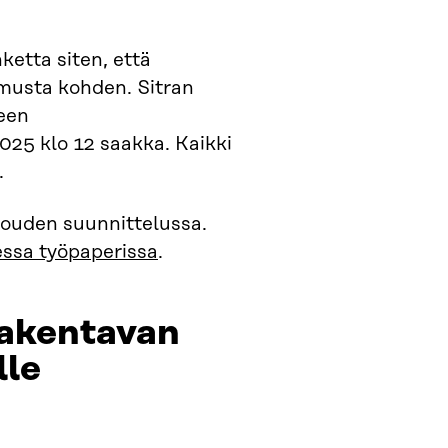
etta siten, että
usta kohden. Sitran
keen
025 klo 12 saakka. Kaikki
.
alouden suunnittelussa.
essa työpaperissa
.
rakentavan
lle