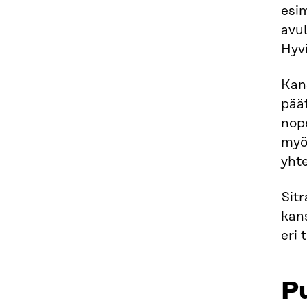
esim
avul
Hyvi
Kan
päät
nop
myö
yht
Sitr
kans
eri 
Pu