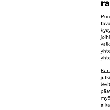
r
Punt
tav
kysy
joih
vaik
yhte
yht
Kan
julk
levi
päät
myö
aika