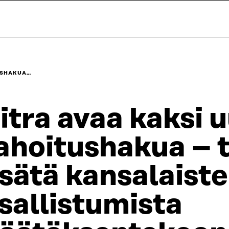
TUSHAKUA…
itra avaa kaksi 
ahoitushakua – 
isätä kansalaist
sallistumista