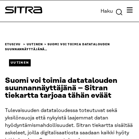
Siirry
Valik
Haku
suoraan
Sitra
sisältöön
↓
ETUSIVU
UUTINEN
SUOMI VOI TOIMIA DATATALOUDEN
SUUNNANNÄYTTÄJÄNÄ…
UUTINEN
Suomi voi toimia datatalouden
suunnannäyttäjänä – Sitran
tiekartta tarjoaa tähän eväät
Tulevaisuuden datataloudessa toteutuvat sekä
yksilönsuoja että nykyistä laajemmat datan
hyödyntämismahdollisuudet. Sitran tiekartta sisältää
askeleet, joilla digitalisaatiosta saadaan kaikki hyöty