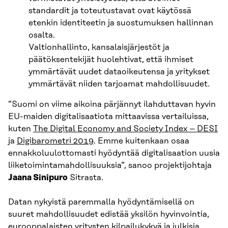
standardit ja toteutustavat ovat käytössä
etenkin identiteetin ja suostumuksen hallinnan
osalta.
Valtionhallinto, kansalaisjärjestöt ja
päätöksentekijät huolehtivat, että ihmiset
ymmärtävät uudet dataoikeutensa ja yritykset
ymmärtävät niiden tarjoamat mahdollisuudet.
”Suomi on viime aikoina pärjännyt ilahduttavan hyvin
EU-maiden digitalisaatiota mittaavissa vertailuissa,
kuten
The Digital Economy and Society Index – DESI
ja
Digibarometri 2019
. Emme kuitenkaan osaa
ennakkoluulottomasti hyödyntää digitalisaation uusia
liiketoimintamahdollisuuksia”, sanoo projektijohtaja
Jaana Sinipuro
Sitrasta.
Datan nykyistä paremmalla hyödyntämisellä on
suuret mahdollisuudet edistää yksilön hyvinvointia,
eurooppalaisten yritysten kilpailukykyä ja julkisia