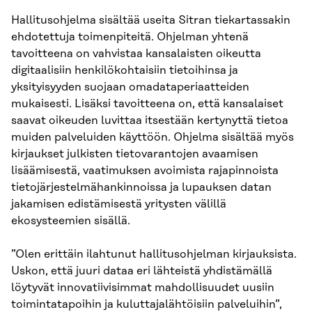
Hallitusohjelma sisältää useita Sitran tiekartassakin
ehdotettuja toimenpiteitä. Ohjelman yhtenä
tavoitteena on vahvistaa kansalaisten oikeutta
digitaalisiin henkilökohtaisiin tietoihinsa ja
yksityisyyden suojaan omadataperiaatteiden
mukaisesti. Lisäksi tavoitteena on, että kansalaiset
saavat oikeuden luvittaa itsestään kertynyttä tietoa
muiden palveluiden käyttöön. Ohjelma sisältää myös
kirjaukset julkisten tietovarantojen avaamisen
lisäämisestä, vaatimuksen avoimista rajapinnoista
tietojärjestelmähankinnoissa ja lupauksen datan
jakamisen edistämisestä yritysten välillä
ekosysteemien sisällä.
”Olen erittäin ilahtunut hallitusohjelman kirjauksista.
Uskon, että juuri dataa eri lähteistä yhdistämällä
löytyvät innovatiivisimmat mahdollisuudet uusiin
toimintatapoihin ja kuluttajalähtöisiin palveluihin”,