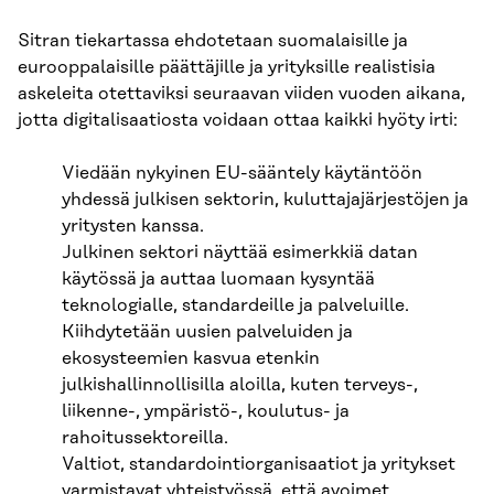
Sitran tiekartassa ehdotetaan suomalaisille ja
eurooppalaisille päättäjille ja yrityksille realistisia
askeleita otettaviksi seuraavan viiden vuoden aikana,
jotta digitalisaatiosta voidaan ottaa kaikki hyöty irti:
Viedään nykyinen EU-sääntely käytäntöön
yhdessä julkisen sektorin, kuluttajajärjestöjen ja
yritysten kanssa.
Julkinen sektori näyttää esimerkkiä datan
käytössä ja auttaa luomaan kysyntää
teknologialle, standardeille ja palveluille.
Kiihdytetään uusien palveluiden ja
ekosysteemien kasvua etenkin
julkishallinnollisilla aloilla, kuten terveys-,
liikenne-, ympäristö-, koulutus- ja
rahoitussektoreilla.
Valtiot, standardointiorganisaatiot ja yritykset
varmistavat yhteistyössä, että avoimet