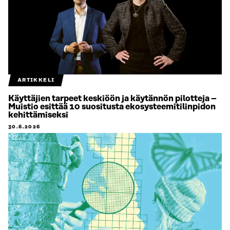
ARTIKKELI
Käyttäjien tarpeet keskiöön ja käytännön pilotteja –
Muistio esittää 10 suositusta ekosysteemitilinpidon
kehittämiseksi
30.6.2026