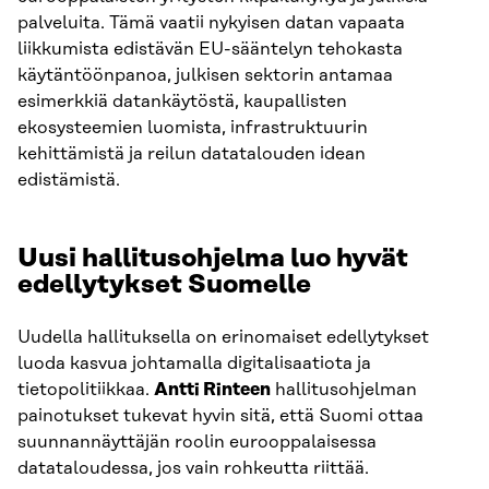
palveluita. Tämä vaatii nykyisen datan vapaata
liikkumista edistävän EU-sääntelyn tehokasta
käytäntöönpanoa, julkisen sektorin antamaa
esimerkkiä datankäytöstä, kaupallisten
ekosysteemien luomista, infrastruktuurin
kehittämistä ja reilun datatalouden idean
edistämistä.
Uusi hallitusohjelma luo hyvät
edellytykset Suomelle
Uudella hallituksella on erinomaiset edellytykset
luoda kasvua johtamalla digitalisaatiota ja
tietopolitiikkaa.
Antti Rinteen
hallitusohjelman
painotukset tukevat hyvin sitä, että Suomi ottaa
suunnannäyttäjän roolin eurooppalaisessa
datataloudessa, jos vain rohkeutta riittää.