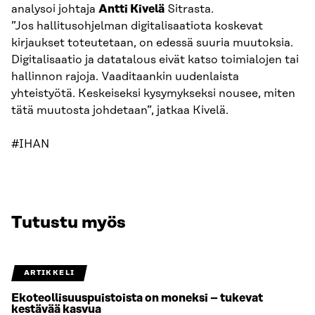
analysoi johtaja
Antti Kivelä
Sitrasta.
”Jos hallitusohjelman digitalisaatiota koskevat
kirjaukset toteutetaan, on edessä suuria muutoksia.
Digitalisaatio ja datatalous eivät katso toimialojen tai
hallinnon rajoja. Vaaditaankin uudenlaista
yhteistyötä. Keskeiseksi kysymykseksi nousee, miten
tätä muutosta johdetaan”, jatkaa Kivelä.
#IHAN
Tutustu myös
ARTIKKELI
Ekoteollisuuspuistoista on moneksi – tukevat
kestävää kasvua