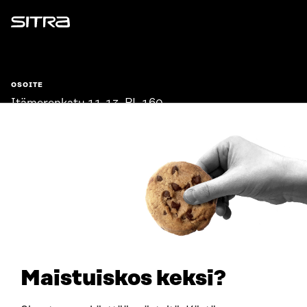
Sitra
OSOITE
Itämerenkatu 11-13, PL 160,
00181 Helsinki
Saapumisohjeet
Y-TUNNUS
0202132-3
PUHELIN
+358 294 618 991
SÄHKÖPOSTI
etunimi.sukunimi@sitra.fi
sitra@sitra.fi
Maistuiskos keksi?