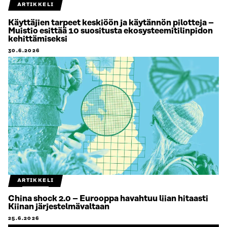
ARTIKKELI
Käyttäjien tarpeet keskiöön ja käytännön pilotteja –
Muistio esittää 10 suositusta ekosysteemitilinpidon
kehittämiseksi
30.6.2026
ARTIKKELI
China shock 2.0 – Eurooppa havahtuu liian hitaasti
Kiinan järjestelmävaltaan
25.6.2026