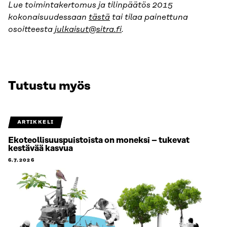
Lue toimintakertomus ja tilinpäätös 2015
kokonaisuudessaan
tästä
tai tilaa painettuna
osoitteesta
julkaisut@sitra.fi
.
Tutustu myös
ARTIKKELI
Ekoteollisuuspuistoista on moneksi – tukevat
kestävää kasvua
6.7.2026