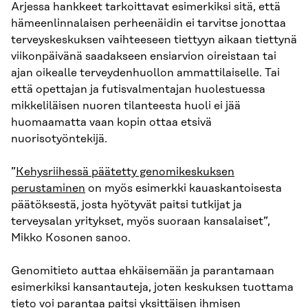
Arjessa hankkeet tarkoittavat esimerkiksi sitä, että
hämeenlinnalaisen perheenäidin ei tarvitse jonottaa
terveyskeskuksen vaihteeseen tiettyyn aikaan tiettynä
viikonpäivänä saadakseen ensiarvion oireistaan tai
ajan oikealle terveydenhuollon ammattilaiselle. Tai
että opettajan ja futisvalmentajan huolestuessa
mikkeliläisen nuoren tilanteesta huoli ei jää
huomaamatta vaan kopin ottaa etsivä
nuorisotyöntekijä.
”
Kehysriihessä päätetty genomikeskuksen
perustaminen
on myös esimerkki kauaskantoisesta
päätöksestä, josta hyötyvät paitsi tutkijat ja
terveysalan yritykset, myös suoraan kansalaiset”,
Mikko Kosonen sanoo.
Genomitieto auttaa ehkäisemään ja parantamaan
esimerkiksi kansantauteja, joten keskuksen tuottama
tieto voi parantaa paitsi yksittäisen ihmisen