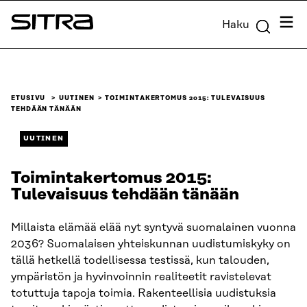
Siirry
Valik
Haku
suoraan
Sitra
sisältöön
↓
ETUSIVU
UUTINEN
TOIMINTAKERTOMUS 2015: TULEVAISUUS
TEHDÄÄN TÄNÄÄN
UUTINEN
Toimintakertomus 2015:
Tulevaisuus tehdään tänään
Millaista elämää elää nyt syntyvä suomalainen vuonna
2036? Suomalaisen yhteiskunnan uudistumiskyky on
tällä hetkellä todellisessa testissä, kun talouden,
ympäristön ja hyvinvoinnin realiteetit ravistelevat
totuttuja tapoja toimia. Rakenteellisia uudistuksia