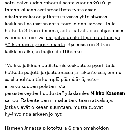
sote-palveluiden rahoituksesta vuonna 2010, ja
tämän jälkeen systemaattista työtä asian
edistämiseksi on jatkettu tiiviissä yhteistyössä
kaikkien keskeisten sote-toimijoiden kanssa. Tällä
hetkellä Sitran ideoimia, sote-palveluiden ohjaamisen
välineenä toimivia
ns. palvelupaketteja testataan yli
50 kunnassa ympäri maata
. Kyseessä on Sitran
kaikkien aikojen laajin pilottihanke.
”Vaikka julkinen uudistumiskeskustelu pyörii tällä
hetkellä paljolti järjestelmässä ja rakenteissa, emme
saisi unohtaa tärkeimpiä päämääriä, kuten
eriarvoisuuden poistamista
perusterveydenhuollosta,” yliasiamies
Mikko Kosonen
sanoo. Rakenteiden rinnalle tarvitaan ratkaisuja,
jotka vievät oikeaan suuntaan, mutta tuovat
hyvinvointia arkeen jo nyt.
Hämeenlinnassa pilotoitu ja Sitran omahoidon