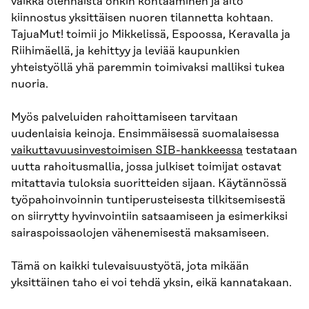
vaikka olennaista onkin kohtaaminen ja aito
kiinnostus yksittäisen nuoren tilannetta kohtaan.
TajuaMut! toimii jo Mikkelissä, Espoossa, Keravalla ja
Riihimäellä, ja kehittyy ja leviää kaupunkien
yhteistyöllä yhä paremmin toimivaksi malliksi tukea
nuoria.
Myös palveluiden rahoittamiseen tarvitaan
uudenlaisia keinoja. Ensimmäisessä suomalaisessa
vaikuttavuusinvestoimisen
SIB-hankkeessa
testataan
uutta rahoitusmallia, jossa julkiset toimijat ostavat
mitattavia tuloksia suoritteiden sijaan. Käytännössä
työpahoinvoinnin tuntiperusteisesta tilkitsemisestä
on siirrytty hyvinvointiin satsaamiseen ja esimerkiksi
sairaspoissaolojen vähenemisestä maksamiseen.
Tämä on kaikki tulevaisuustyötä, jota mikään
yksittäinen taho ei voi tehdä yksin, eikä kannatakaan.