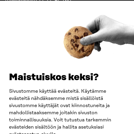
Itämerenkatu 11-13, PL 160,
00181 Helsinki
Saapumisohjeet
Y-TUNNUS
0202132-3
PUHELIN
+358 294 618 991
SÄHKÖPOSTI
etunimi.sukunimi@sitra.fi
sitra@sitra.fi
Maistuiskos keksi?
Sivustomme käyttää evästeitä. Käytämme
SITRA SOSIAALISESSA MEDIASSA
evästeitä nähdäksemme mistä sisällöistä
sivustomme käyttäjät ovat kiinnostuneita ja
LinkedIn
mahdollistaaksemme joitakin sivuston
Instagram
toiminnallisuuksia. Voit tutustua tarkemmin
YouTube
evästeiden sisältöön ja hallita asetuksiasi