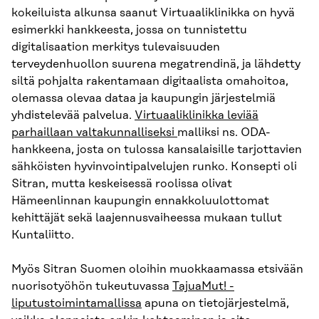
kokeiluista alkunsa saanut Virtuaaliklinikka on hyvä
esimerkki hankkeesta, jossa on tunnistettu
digitalisaation merkitys tulevaisuuden
terveydenhuollon suurena megatrendinä, ja lähdetty
siltä pohjalta rakentamaan digitaalista omahoitoa,
olemassa olevaa dataa ja kaupungin järjestelmiä
yhdistelevää palvelua.
Virtuaaliklinikka leviää
parhaillaan valtakunnalliseksi
malliksi ns. ODA-
hankkeena, josta on tulossa kansalaisille tarjottavien
sähköisten hyvinvointipalvelujen runko. Konsepti oli
Sitran, mutta keskeisessä roolissa olivat
Hämeenlinnan kaupungin ennakkoluulottomat
kehittäjät sekä laajennusvaiheessa mukaan tullut
Kuntaliitto.
Myös Sitran Suomen oloihin muokkaamassa etsivään
nuorisotyöhön tukeutuvassa
TajuaMut! -
liputustoimintamallissa
apuna on tietojärjestelmä,