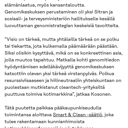
elämänlaatua, myös kansantaloutta.
Genomikeskuksen perustaminen oli yksi Sitran ja
sosiaali- ja terveysministeriön hallitukselle kesällä
luovuttaman genomistrategian keskeisiä tavoitteita.
”Visio on tärkeä, mutta yhtälailla tärkeä on se polku
tai tiekartta, jota kulkemalla päämäärään päästään.
Siksi olisikin kysyttävä, mikä on se konkreettinen asia,
jolla muutos tapahtuu. Matkalla kohti genomitiedon
hyödyntämisen edelläkävijyyttä genomikeskuksen
katsottiin olevan yksi tärkeä virstanpylväs. Polkua
resurssiviisaaseen ja hiilineutraaliin yhteiskuntaan on
puolestaan mutkistanut cleantech-yrityksiltä
puuttuva toimiva kotimarkkina”, jatkaa Kosonen.
Tätä puutetta paikkaa pääkaupunkiseudulla
toimintansa aloittava
Smart & Clean -säätiö
, joka
tulee rakentamaan kunnianhimoista