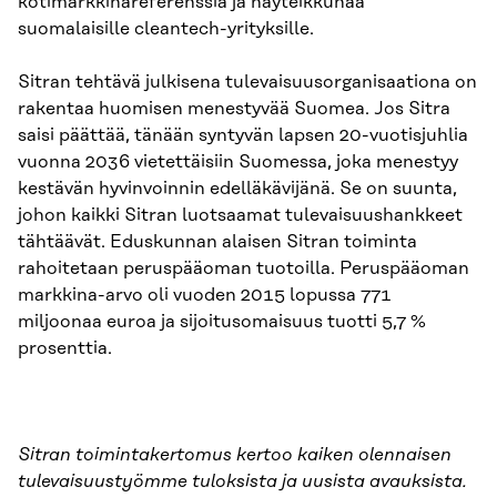
kotimarkkinareferenssiä ja näyteikkunaa
suomalaisille cleantech-yrityksille.
Sitran tehtävä julkisena tulevaisuusorganisaationa on
rakentaa huomisen menestyvää Suomea. Jos Sitra
saisi päättää, tänään syntyvän lapsen 20-vuotisjuhlia
vuonna 2036 vietettäisiin Suomessa, joka menestyy
kestävän hyvinvoinnin edelläkävijänä. Se on suunta,
johon kaikki Sitran luotsaamat tulevaisuushankkeet
tähtäävät. Eduskunnan alaisen Sitran toiminta
rahoitetaan peruspääoman tuotoilla. Peruspääoman
markkina-arvo oli vuoden 2015 lopussa 771
miljoonaa euroa ja sijoitusomaisuus tuotti 5,7 %
prosenttia.
Sitran toimintakertomus
kertoo kaiken olennaisen
tulevaisuustyömme tuloksista ja uusista avauksista.