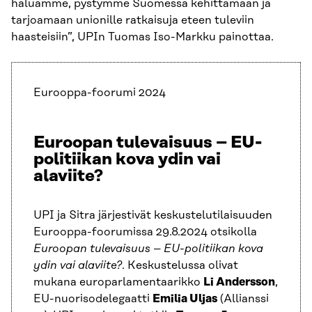
haluamme, pystymme Suomessa kehittämään ja
tarjoamaan unionille ratkaisuja eteen tuleviin
haasteisiin”, UPIn Tuomas Iso-Markku painottaa.
Eurooppa-foorumi 2024
Euroopan tulevaisuus – EU-
politiikan kova ydin vai
alaviite?
UPI ja Sitra järjestivät keskustelutilaisuuden
Eurooppa-foorumissa 29.8.2024 otsikolla
Euroopan tulevaisuus – EU-politiikan kova
ydin vai alaviite?
. Keskustelussa olivat
mukana europarlamentaarikko
Li Andersson
,
EU-nuorisodelegaatti
Emilia Uljas
(Allianssi