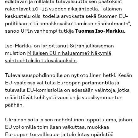
edistävän ja millaista tulevaisuutta sen päätökset
rakentavat 10–15 vuoden aikajänteellä. Tällainen
keskustelu olisi todella arvokasta sekä Suomen EU-
politiikan että ennakkovaikuttamisen näkökulmasta”,
sanoo UPIn vanhempi tutkija
Tuomas Iso-Markku
.
Iso-Markku on kirjoittanut Sitran julkaiseman
muistion
Millaisen EU:n haluamme? Näkymiä
vaihtoehtoisiin tulevaisuuksiin
.
Tulevaisuuspohdinnoille on nyt otollinen hetki. Kesän
EU-vaaleissa valitulla Euroopan parlamentilla ja
tulevalla EU-komissiolla on edessään valintoja, jotka
määrittävät kehitystä vuosien ja vuosikymmenten
päähän.
Ukrainan sota ja sen mahdollinen lopputulema, johon
EU voi omilla toimillaan vaikuttaa, muokkaa
Euroopan turvallisuus- ja toimintaympäristöä