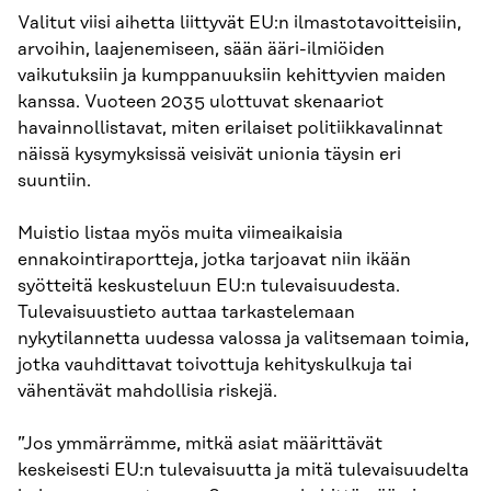
Valitut viisi aihetta liittyvät EU:n ilmastotavoitteisiin,
arvoihin, laajenemiseen, sään ääri-ilmiöiden
vaikutuksiin ja kumppanuuksiin kehittyvien maiden
kanssa. Vuoteen 2035 ulottuvat skenaariot
havainnollistavat, miten erilaiset politiikkavalinnat
näissä kysymyksissä veisivät unionia täysin eri
suuntiin.
Muistio listaa myös muita viimeaikaisia
ennakointiraportteja, jotka tarjoavat niin ikään
syötteitä keskusteluun EU:n tulevaisuudesta.
Tulevaisuustieto auttaa tarkastelemaan
nykytilannetta uudessa valossa ja valitsemaan toimia,
jotka vauhdittavat toivottuja kehityskulkuja tai
vähentävät mahdollisia riskejä.
”Jos ymmärrämme, mitkä asiat määrittävät
keskeisesti EU:n tulevaisuutta ja mitä tulevaisuudelta