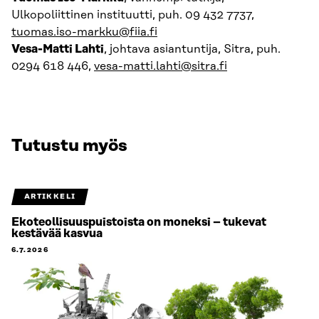
Ulkopoliittinen instituutti, puh. 09 432 7737,
tuomas.iso-markku@fiia.fi
Vesa-Matti Lahti
, johtava asiantuntija, Sitra, puh.
0294 618 446,
vesa-matti.lahti@sitra.fi
Tutustu myös
ARTIKKELI
Ekoteollisuuspuistoista on moneksi – tukevat
kestävää kasvua
6.7.2026