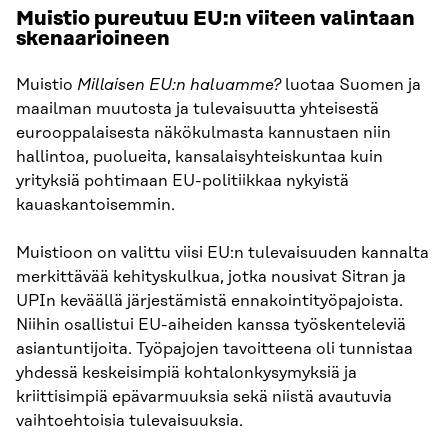
Muistio pureutuu EU:n viiteen valintaan
skenaarioineen
Muistio
Millaisen EU:n haluamme?
luotaa Suomen ja
maailman muutosta ja tulevaisuutta yhteisestä
eurooppalaisesta näkökulmasta kannustaen niin
hallintoa, puolueita, kansalaisyhteiskuntaa kuin
yrityksiä pohtimaan EU-politiikkaa nykyistä
kauaskantoisemmin.
Muistioon on valittu viisi EU:n tulevaisuuden kannalta
merkittävää kehityskulkua, jotka nousivat Sitran ja
UPIn keväällä järjestämistä ennakointityöpajoista.
Niihin osallistui EU-aiheiden kanssa työskenteleviä
asiantuntijoita. Työpajojen tavoitteena oli tunnistaa
yhdessä keskeisimpiä kohtalonkysymyksiä ja
kriittisimpiä epävarmuuksia sekä niistä avautuvia
vaihtoehtoisia tulevaisuuksia.