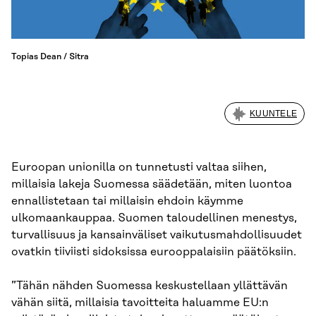
Topias Dean / Sitra
KUUNTELE
Euroopan unionilla on tunnetusti valtaa siihen,
millaisia lakeja Suomessa säädetään, miten luontoa
ennallistetaan tai millaisin ehdoin käymme
ulkomaankauppaa. Suomen taloudellinen menestys,
turvallisuus ja kansainväliset vaikutusmahdollisuudet
ovatkin tiiviisti sidoksissa eurooppalaisiin päätöksiin.
”Tähän nähden Suomessa keskustellaan yllättävän
vähän siitä, millaisia tavoitteita haluamme EU:n