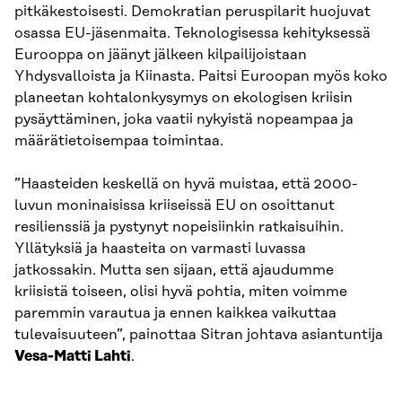
pitkäkestoisesti. Demokratian peruspilarit huojuvat
osassa EU-jäsenmaita. Teknologisessa kehityksessä
Eurooppa on jäänyt jälkeen kilpailijoistaan
Yhdysvalloista ja Kiinasta. Paitsi Euroopan myös koko
planeetan kohtalonkysymys on ekologisen kriisin
pysäyttäminen, joka vaatii nykyistä nopeampaa ja
määrätietoisempaa toimintaa.
”Haasteiden keskellä on hyvä muistaa, että 2000-
luvun moninaisissa kriiseissä EU on osoittanut
resilienssiä ja pystynyt nopeisiinkin ratkaisuihin.
Yllätyksiä ja haasteita on varmasti luvassa
jatkossakin. Mutta sen sijaan, että ajaudumme
kriisistä toiseen, olisi hyvä pohtia, miten voimme
paremmin varautua ja ennen kaikkea vaikuttaa
tulevaisuuteen”, painottaa Sitran johtava asiantuntija
Vesa-Matti Lahti
.