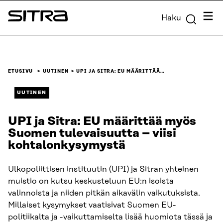
Siirry
Valik
Haku
suoraan
Sitra
sisältöön
↓
ETUSIVU
UUTINEN
UPI JA SITRA: EU MÄÄRITTÄÄ…
UUTINEN
UPI ja Sitra: EU määrittää myös
Suomen tulevaisuutta – viisi
kohtalonkysymystä
Ulkopoliittisen instituutin (UPI) ja Sitran yhteinen
muistio on kutsu keskusteluun EU:n isoista
valinnoista ja niiden pitkän aikavälin vaikutuksista.
Millaiset kysymykset vaatisivat Suomen EU-
politiikalta ja -vaikuttamiselta lisää huomiota tässä ja