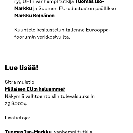
ry), UPIn vanhempi tutkija
Tuomas Iso-
Markku
ja Suomen EU-edustuston päällikkö
Markku Keinänen
.
Kuuntele keskustelun tallenne
Eurooppa-
foorumin verkkosivuilta
.
Lue lisää!
Sitra muistio
Millaisen EU:n haluamme?
Näkymiä vaihtoehtoisiin tulevaisuuksiin
29.8.2024
Lisätietoja:
Tuomas Iso-Markku
, vanhempi tutkija,