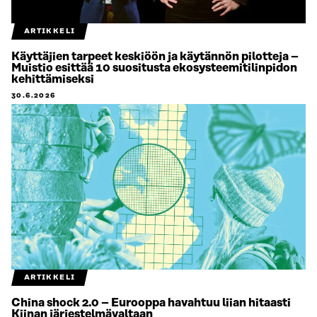
ARTIKKELI
Käyttäjien tarpeet keskiöön ja käytännön pilotteja –
Muistio esittää 10 suositusta ekosysteemitilinpidon
kehittämiseksi
30.6.2026
ARTIKKELI
China shock 2.0 – Eurooppa havahtuu liian hitaasti
Kiinan järjestelmävaltaan