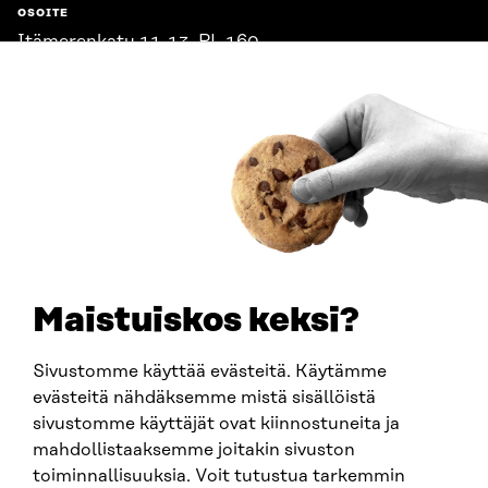
OSOITE
Itämerenkatu 11-13, PL 160,
00181 Helsinki
Saapumisohjeet
Y-TUNNUS
0202132-3
PUHELIN
+358 294 618 991
SÄHKÖPOSTI
etunimi.sukunimi@sitra.fi
sitra@sitra.fi
Maistuiskos keksi?
Sivustomme käyttää evästeitä. Käytämme
SITRA SOSIAALISESSA MEDIASSA
evästeitä nähdäksemme mistä sisällöistä
sivustomme käyttäjät ovat kiinnostuneita ja
LinkedIn
mahdollistaaksemme joitakin sivuston
Instagram
toiminnallisuuksia. Voit tutustua tarkemmin