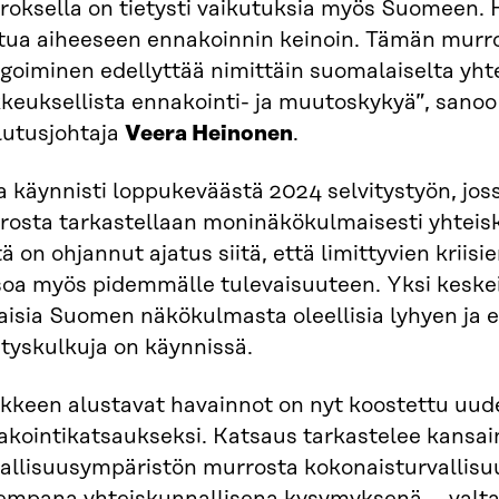
roksella on tietysti vaikutuksia myös Suomeen.
ttua aiheeseen ennakoinnin keinoin. Tämän murr
igoiminen edellyttää nimittäin suomalaiselta yht
keuksellista ennakointi- ja muutoskykyä”, sanoo 
lutusjohtaja
Veera Heinonen
.
a käynnisti loppukeväästä 2024 selvitystyön, jo
rosta tarkastellaan moninäkökulmaisesti yhteisk
ä on ohjannut ajatus siitä, että limittyvien kriisi
soa myös pidemmälle tulevaisuuteen. Yksi keskei
aisia Suomen näkökulmasta oleellisia lyhyen ja er
tyskulkuja on käynnissä.
kkeen alustavat havainnot on nyt koostettu uud
akointikatsaukseksi. Katsaus tarkastelee kansai
vallisuusympäristön murrosta kokonaisturvallisu