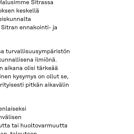
 Halusimme Sitrassa
oksen keskellä
eiskunnalta
Sitran ennakointi- ja
ssa turvallisuusympäristön
unnallisena ilmiönä.
en aikana olisi tärkeää
nen kysymys on ollut se,
ityisesti pitkän aikavälin
enlaiseksi
nvälisen
utta tai huoltovarmuutta