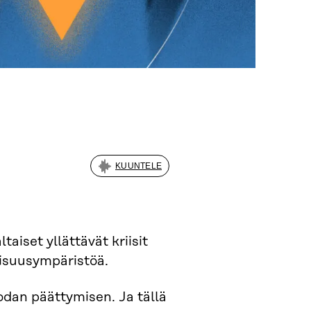
KUUNTELE
iset yllättävät kriisit
llisuusympäristöä.
dan päättymisen. Ja tällä