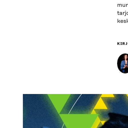
mur
tarj
kes
KIRJ