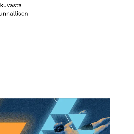
skuvasta
kunnallisen