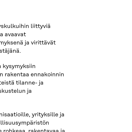
kulkuihin liittyviä
ka avaavat
myksenä ja virittävät
stäjänä.
n kysymyksiin
 on rakentaa ennakoinnin
istä tilanne- ja
skustelun ja
saatioille, yrityksille ja
allisuusympäristön
 rohkeaa, rakentavaa ja