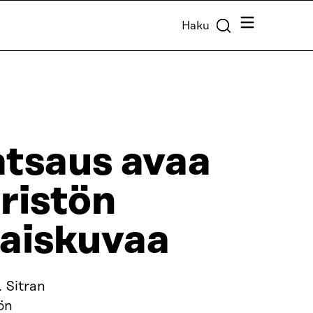
Valikko
Haku
atsaus avaa
äristön
aiskuvaa
 Sitran
ön