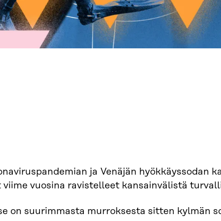
naviruspandemian ja Venäjän hyökkäyssodan kalta
 viime vuosina ravistelleet kansainvälistä turva
se on suurimmasta murroksesta sitten kylmän so