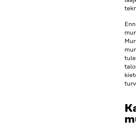
laa
tekn
Enna
mur
Mur
mur
tul
tal
kie
tur
Ka
m