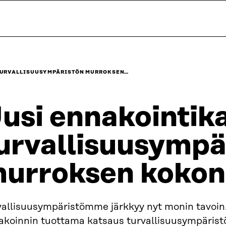
URVALLISUUS­­YMPÄRISTÖN MURROKSEN…
usi ennakointik
urvallisuus­­ymp
urroksen kokon
vallisuusympäristömme järkkyy nyt monin tavoin.
akoinnin tuottama katsaus turvallisuusympärist