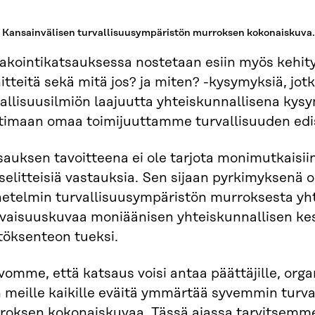
 Kansainvälisen turvallisuusympäristön murroksen kokonaiskuva.
kointikatsauksessa nostetaan esiin myös kehitys
itteitä sekä mitä jos? ja miten? -kysymyksiä, jot
allisuusilmiön laajuutta yhteiskunnallisena kysy
timaan omaa toimijuuttamme turvallisuuden edi
auksen tavoitteena ei ole tarjota monimutkaisii
selitteisiä vastauksia. Sen sijaan pyrkimyksenä
etelmin turvallisuusympäristön murroksesta yhte
evaisuuskuvaa moniäänisen yhteiskunnallisen ke
töksenteon tueksi.
vomme, että katsaus voisi antaa päättäjille, organi
n meille kaikille eväitä ymmärtää syvemmin turv
roksen kokonaiskuvaa. Tässä ajassa tarvitsemme