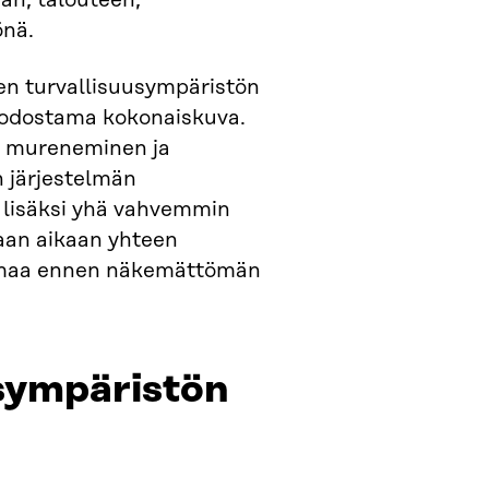
an, talouteen,
önä.
sen turvallisuusympäristön
uodostama kokonaiskuva.
n mureneminen ja
 järjestelmän
n lisäksi yhä vahvemmin
maan aikaan yhteen
ilmaa ennen näkemättömän
usympäristön