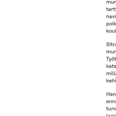
mur
tar
nav
poik
kou
Sitr
mur
Työt
kat
mill
kehi
Han
enn
tur