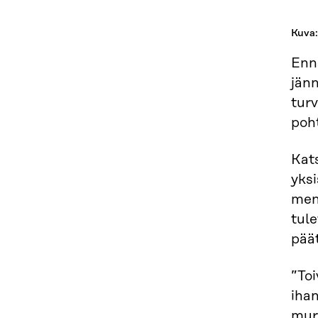
Kuva:
Enna
jänn
turv
poh
Kats
yksi
men
tul
pää
”Toi
iha
mur