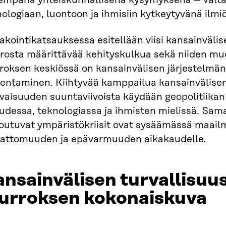
jempana yhteiskunnallisena kysymyksenä – valta
ologiaan, luontoon ja ihmisiin kytkeytyvänä ilmi
kointikatsauksessa esitellään viisi kansainväli
rosta määrittävää kehityskulkua sekä niiden m
roksen keskiössä on kansainvälisen järjestelmä
entaminen. Kiihtyvää kamppailua kansainvälisen
evaisuuden suuntaviivoista käydään geopolitiika
oudessa, teknologiassa ja ihmisten mielissä. Sa
toutuvat ympäristökriisit ovat sysäämässä maa
vattomuuden ja epävarmuuden aikakaudelle.
nsainvälisen turvallisu
urroksen kokonaiskuva