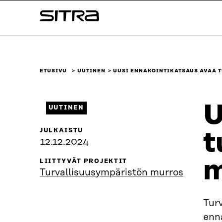
Siirry
Sitra
suoraan
sisältöön
↓
ETUSIVU
UUTINEN
UUSI ENNAKOINTIKATSAUS AVAA T
U
UUTINEN
JULKAISTU
t
12.12.2024
m
LIITTYVÄT PROJEKTIT
Turvallisuus­ympäristön murros
Tur
enn