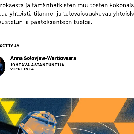
roksesta ja tämänhetkisten muutosten kokonai
oaa yhteistä tilanne- ja tulevaisuuskuvaa yhteis
kustelun ja päätöksenteon tueksi.
OITTAJA
Anna Solovjew-Wartiovaara
JOHTAVA ASIANTUNTIJA,
VIESTINTÄ