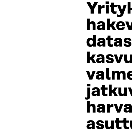
Yrity
hake
datas
kasvu
valm
jatku
harv
asutt