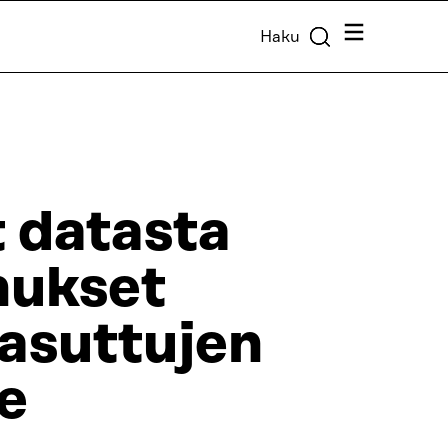
Valikko
Haku
t datasta
nukset
 asuttujen
le