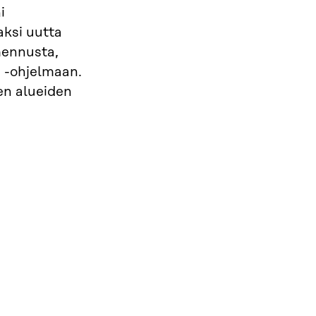
i
aksi uutta
mennusta,
 -ohjelmaan.
en alueiden