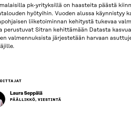
alaisilla pk-yrityksillä on haasteita päästä kiinn
atalouden hyötyihin. Vuoden alussa käynnistyy k
apohjaisen liiketoiminnan kehitystä tukevaa val
ka perustuvat Sitran kehittämään Datasta kasvua
nen valmennuksista järjestetään harvaan asuttuj
äjille.
OITTAJAT
Laura Seppälä
PÄÄLLIKKÖ, VIESTINTÄ