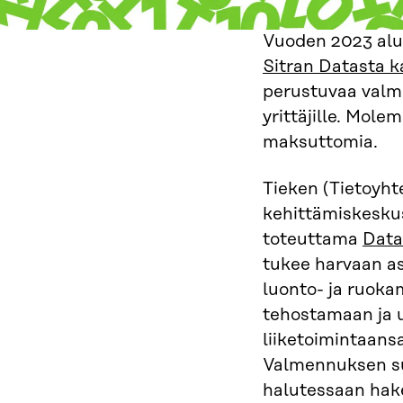
Vuoden 2023 alu
Sitran Datasta 
perustuvaa valm
yrittäjille. Mol
maksuttomia.
Tieken (Tietoyh
kehittämiskesku
toteuttama
Data
tukee harvaan asu
luonto- ja ruoka
tehostamaan ja
liiketoimintaans
Valmennuksen suo
halutessaan hak