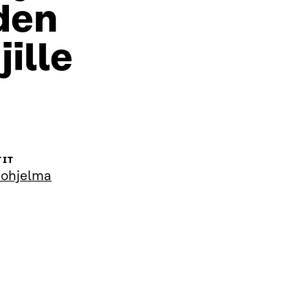
den
jille
TIT
-ohjelma