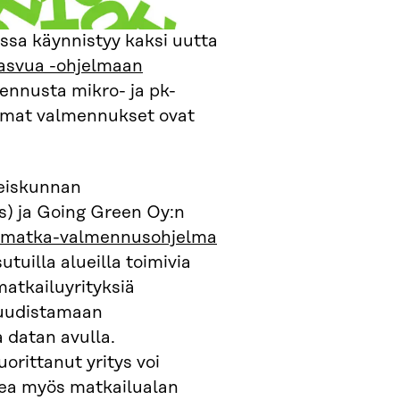
ssa käynnistyy kaksi uutta
kasvua -ohjelmaan
ennusta mikro- ja pk-
emmat valmennukset ovat
teiskunnan
s) ja Going Green Oy:n
matka-valmennusohjelma
tuilla alueilla toimivia
matkailuyrityksiä
 uudistamaan
a datan avulla.
rittanut yritys voi
ea myös matkailualan