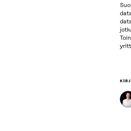
Suom
dat
dat
jot
Toi
yritt
KIRJ