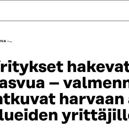
VUA –…
ritykset hakeva
asvua – valmen
atkuvat harvaan
lueiden yrittäjil