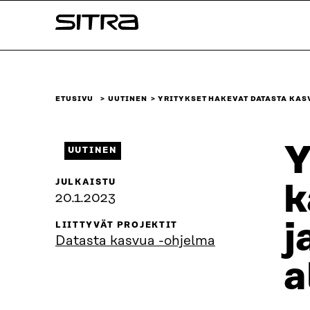
Siirry
Sitra
suoraan
sisältöön
↓
ETUSIVU
UUTINEN
YRITYKSET HAKEVAT DATASTA KAS
Y
UUTINEN
JULKAISTU
k
20.1.2023
j
LIITTYVÄT PROJEKTIT
Datasta kasvua -ohjelma
a