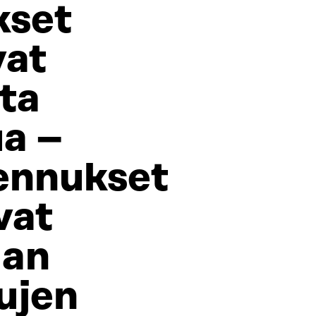
kset
vat
ta
a –
ennukset
vat
aan
ujen