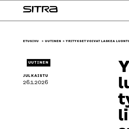
Siirry
Sitra
suoraan
sisältöön
↓
ETUSIVU
UUTINEN
YRITYKSET VOIVAT LASKEA LUON
Y
UUTINEN
JULKAISTU
l
26.1.2026
t
l