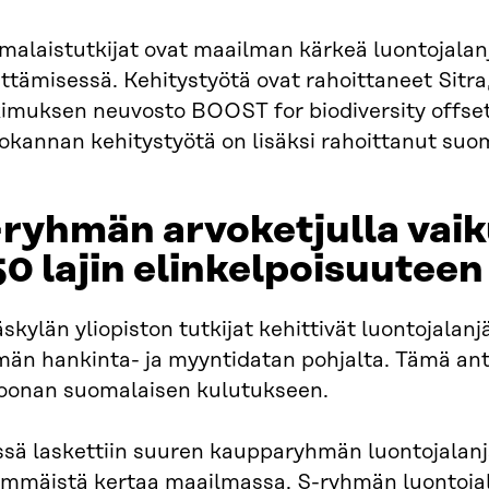
malaistutkijat ovat maailman kärkeä luontojalan
ttämisessä. Kehitystyötä ovat rahoittaneet Sitra
kimuksen neuvosto BOOST for biodiversity offse
okannan kehitystyötä on lisäksi rahoittanut suom
ryhmän arvoketjulla vaik
0 lajin elinkelpoisuuteen
skylän yliopiston tutkijat kehittivät luontojalanj
män hankinta- ja myyntidatan pohjalta. Tämä an
joonan suomalaisen kulutukseen.
sä laskettiin suuren kaupparyhmän luontojalanjä
immäistä kertaa maailmassa. S-ryhmän luontoja