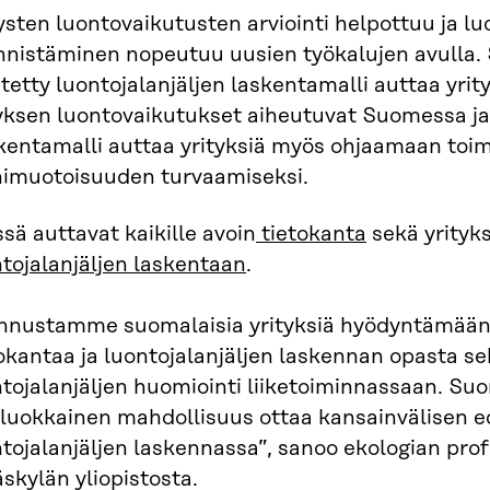
ysten luontovaikutusten arviointi helpottuu ja l
nnistäminen nopeutuu uusien työkalujen avulla.
tetty luontojalanjäljen laskentamalli auttaa yri
tyksen luontovaikutukset aiheutuvat Suomessa ja
kentamalli auttaa yrityksiä myös ohjaamaan toi
imuotoisuuden turvaamiseksi.
sä auttavat kaikille avoin
tietokanta
sekä yrityk
tojalanjäljen laskentaan
.
nnustamme suomalaisia yrityksiä hyödyntämään 
okantaa ja luontojalanjäljen laskennan opasta s
tojalanjäljen huomiointi liiketoiminnassaan. Su
luokkainen mahdollisuus ottaa kansainvälisen ed
tojalanjäljen laskennassa”, sanoo ekologian pro
skylän yliopistosta.