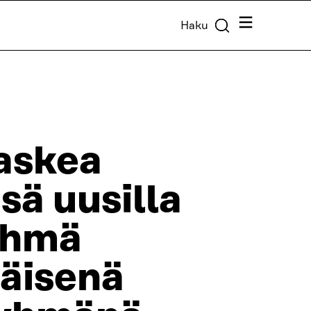
Valikko
Haku
laskea
sä uusilla
ryhmä
mäisenä