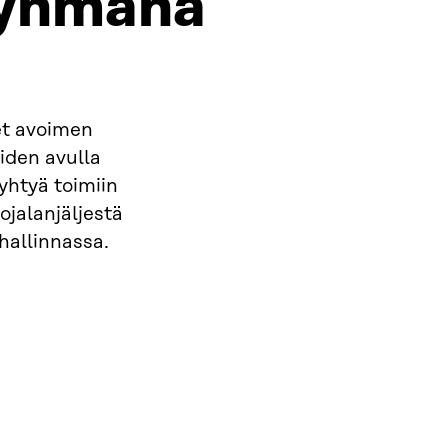
ryhmänä
eet avoimen
iden avulla
yhtyä toimiin
jalanjäljestä
 hallinnassa.