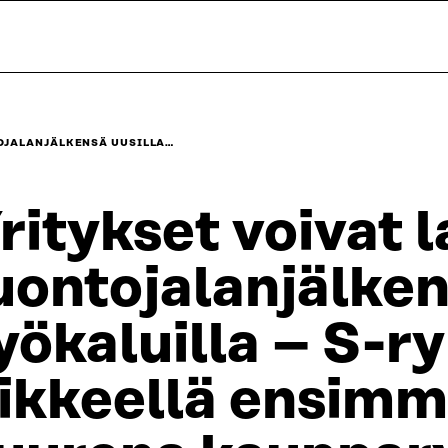
TOJALANJÄLKENSÄ UUSILLA…
ritykset voivat 
uontojalanjälken
yökaluilla – S-
iikkeellä ensim