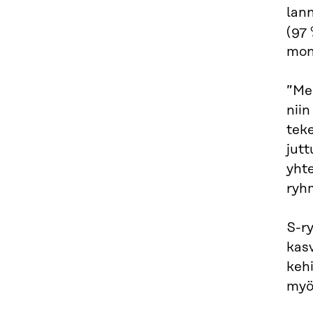
lan
(97 
mon
”Me
niin
tek
jutt
yhte
ryh
S-r
kasv
kehi
myös