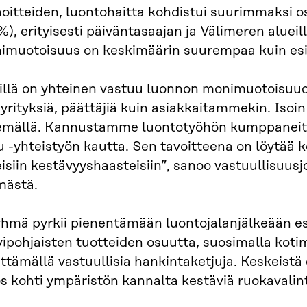
noitteiden, luontohaitta kohdistui suurimmaksi 
%), erityisesti päiväntasaajan ja Välimeren aluei
imuotoisuus on keskimäärin suurempaa kuin es
illä on yhteinen vastuu luonnon monimuotoisuud
 yrityksiä, päättäjiä kuin asiakkaitammekin. Isoi
emällä. Kannustamme luontotyöhön kumppanei
u -yhteistyön kautta. Sen tavoitteena on löytää k
isiin kestävyyshaasteisiin”, sanoo vastuullisuus
mästä.
yhmä pyrkii pienentämään luontojalanjälkeään es
ipohjaisten tuotteiden osuutta, suosimalla kotim
ttämällä vastuullisia hankintaketjuja. Keskeistä
 kohti ympäristön kannalta kestäviä ruokavalint