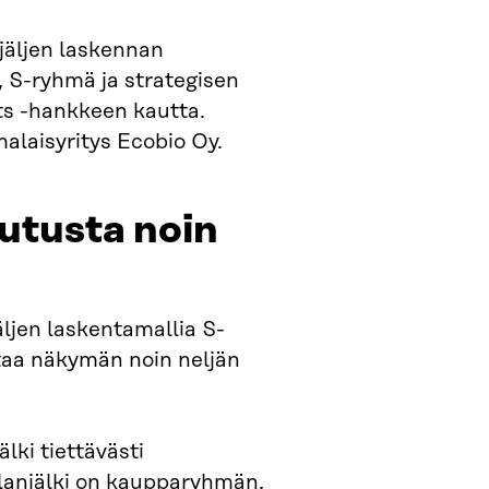
jäljen laskennan
, S-ryhmä ja strategisen
ts -hankkeen kautta.
alaisyritys Ecobio Oy.
utusta noin
äljen laskentamallia S-
taa näkymän noin neljän
lki tiettävästi
lanjälki on kaupparyhmän,