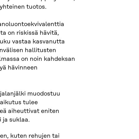
yhteinen tuotos.
anoluontoekvivalenttia
a on riskissä hävitä,
 luku vastaa kasvanutta
invälisen hallitusten
ailmassa on noin kahdeksan
kyä hävinneen
jalanjälki muodostuu
vaikutus tulee
keä aiheuttivat eniten
 ja suklaa.
en, kuten rehujen tai