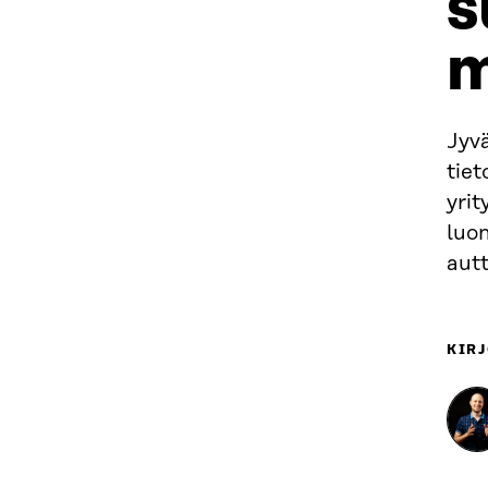
s
m
Jyvä
tie
yrit
luo
autt
KIRJ