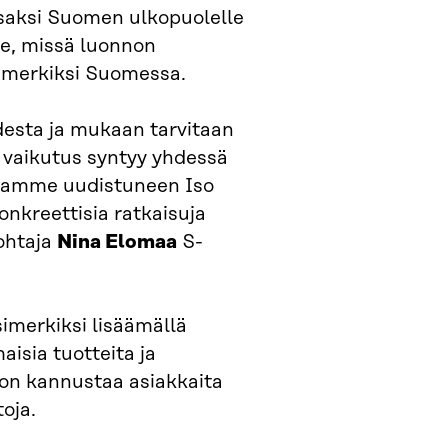
osaksi Suomen ulkopuolelle
lle, missä luonnon
imerkiksi Suomessa.
esta ja mukaan tarvitaan
n vaikutus syntyy yhdessä
tamme uudistuneen Iso
onkreettisia ratkaisuja
johtaja
Nina Elomaa
S-
imerkiksi lisäämällä
aisia tuotteita ja
 on kannustaa asiakkaita
oja.