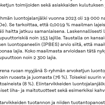
ketjun toimijoiden sekä asiakkaiden kulutuksen 
yhmän luontojalanjälki vuonna 2023 oli 19 000 n
e). Se tarkoittaa, että 0,0019 % maailman lajeist
li haitta jatkuu samanlaisena. Laskennallisesti
puuttoriskiä noin 153 lajille. Taustalla on kansa
sen luontopaneelin (IPBES) arvio siitä, että ma
oonaa lajia. Koko maailmasta arvioidaan tätä ny
puuttoon noin 2 300 lajia.
rena ruoan myyjänä S-ryhmän arvoketjun luonto
sin ruoasta ja juomasta (76 %). Toiseksi suurin 
toaineista (8 %). Elintarvikkeiden luontojalanjäl
aiset liha- ja maitotuotteet sekä esimerkiksi kahvi
tarvikkeiden tuotannon ja niiden tuotantopanost