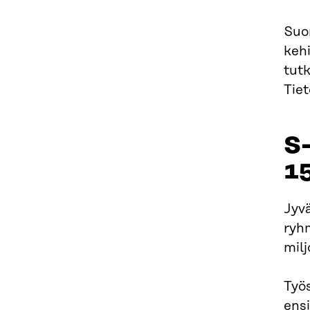
Suo
kehi
tut
Tiet
S-
15
Jyvä
ryh
mil
Työs
ens