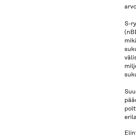
arvo
S-r
(nBD
mikä
suku
väli
milj
suku
Suu
pääo
polt
eril
Elin