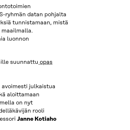
uontotoimien
 S-ryhmän datan pohjalta
tyksiä tunnistamaan, mistä
 maailmalla.
mia luonnon
sille suunnattu
opas
avoimesti julkaistua
ekä aloittamaan
omella on nyt
elläkävijän rooli
fessori
Janne Kotiaho