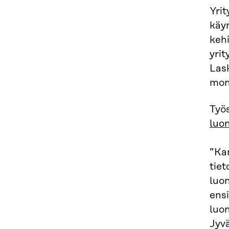
Yrit
käy
kehi
yri
Las
mon
Työs
luon
”Ka
tiet
luon
ensi
luon
Jyvä