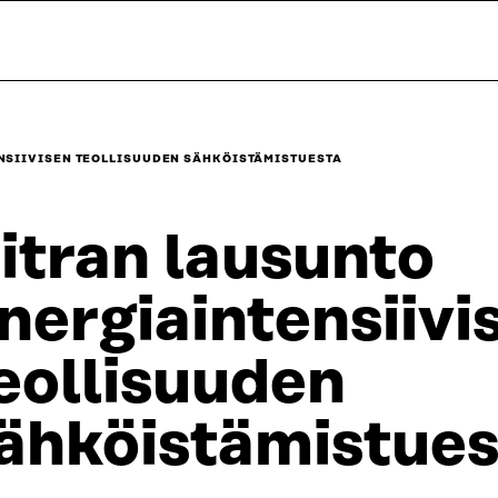
NSIIVISEN TEOLLISUUDEN SÄHKÖISTÄMISTUESTA
itran lausunto
nergiaintensiivi
eollisuuden
ähköistämistues