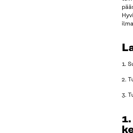
pää
Hyvi
ilm
L
1. S
2. T
3. 
1.
ke