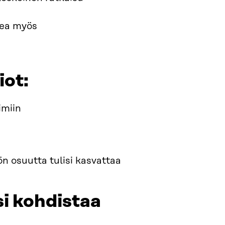
kea myös
ot:
imiin
 osuutta tulisi kasvattaa
si kohdistaa