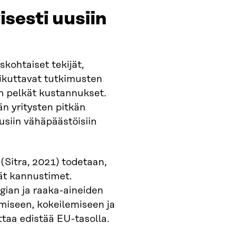
yisesti uusiin
kohtaiset tekijät,
aikuttavat tutkimusten
 pelkät kustannukset.
n yritysten pitkän
uusiin vähäpäästöisiin
(Sitra, 2021) todetaan,
vät kannustimet.
rgian ja raaka-aineiden
miseen, kokeilemiseen ja
ttaa edistää EU-tasolla.