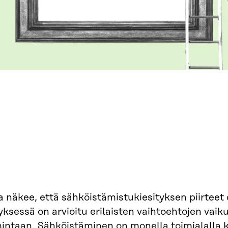
a näkee, että sähköistämistukiesityksen piirteet 
yksessä on arvioitu erilaisten vaihtoehtojen vaik
mintaan. Sähköistäminen on monella toimialalla 