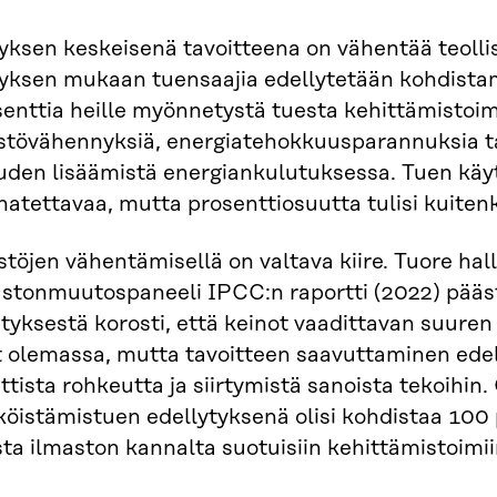
yksen keskeisenä tavoitteena on vähentää teolli
tyksen mukaan tuensaajia edellytetään kohdist
enttia heille myönnetystä tuesta kehittämistoimii
stövähennyksiä, energiatehokkuusparannuksia ta
uden lisäämistä energiankulutuksessa. Tuen kä
atettavaa, mutta prosenttiosuutta tulisi kuitenk
töjen vähentämisellä on valtava kiire. Tuore hal
astonmuutospaneeli IPCC:n raportti (2022) pää
ityksestä korosti, että keinot vaadittavan suur
t olemassa, mutta tavoitteen saavuttaminen ed
ittista rohkeutta ja siirtymistä sanoista tekoihin.
köistämistuen edellytyksenä olisi kohdistaa 100
ta ilmaston kannalta suotuisiin kehittämistoimii