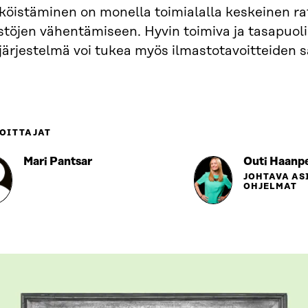
köistäminen on monella toimialalla keskeinen ra
stöjen vähentämiseen. Hyvin toimiva ja tasapuol
järjestelmä voi tukea myös ilmastotavoitteiden 
OITTAJAT
Mari Pantsar
Outi Haanp
JOHTAVA AS
OHJELMAT