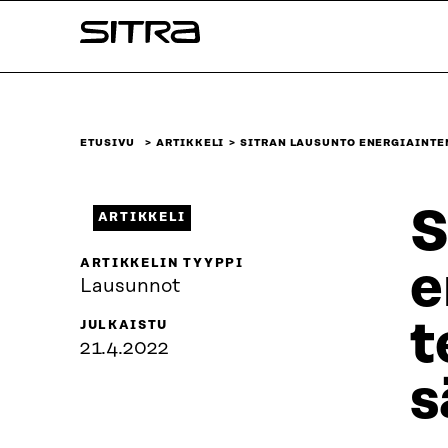
Siirry
Sitra
suoraan
sisältöön
↓
ETUSIVU
ARTIKKELI
SITRAN LAUSUNTO ENERGIAINTE
S
ARTIKKELI
ARTIKKELIN TYYPPI
e
Lausunnot
t
JULKAISTU
21.4.2022
s