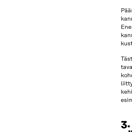
Pää
kan
Ene
kans
kus
Täst
tava
koh
liit
kehi
esim
3.