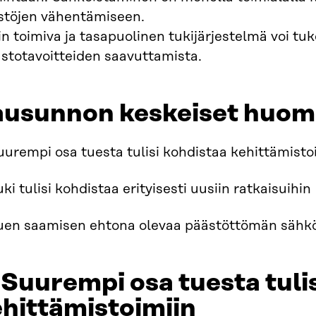
stöjen vähentämiseen.
n toimiva ja tasapuolinen tukijärjestelmä voi tu
astotavoitteiden saavuttamista.
ausunnon keskeiset huomi
uurempi osa tuesta tulisi kohdistaa kehittämisto
uki tulisi kohdistaa erityisesti uusiin ratkaisuihin
Tuen saamisen ehtona olevaa päästöttömän sähkön
 Suurempi osa tuesta tuli
hittämistoimiin