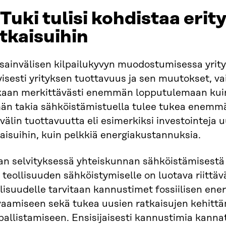
 Tuki tulisi kohdistaa erit
tkaisuihin
ainvälisen kilpailukyvyn muodostumisessa yritys
yisesti yrityksen tuottavuus ja sen muutokset, v
aan merkittävästi enemmän lopputulemaan kuin
än takia sähköistämistuella tulee tukea enemmä
välin tuottavuutta eli esimerkiksi investointeja 
aisuihin, kuin pelkkiä energiakustannuksia.
an selvityksessä yhteiskunnan sähköistämisestä 
 teollisuuden sähköistymiselle on luotava riittä
lisuudelle tarvitaan kannustimet fossiilisen ene
vaamiseen sekä tukea uusien ratkaisujen kehittä
allistamiseen. Ensisijaisesti kannustimia kanna