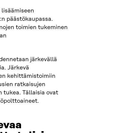
 lisäämiseen
U:n päästökaupassa.
mojen toimien tukeminen
kan
hdennetaan järkevällä
ia. Järkevä
n kehittämistoimiin
uusien ratkaisujen
 tukea. Tällaisia ovat
köpolttoaineet.
evaa