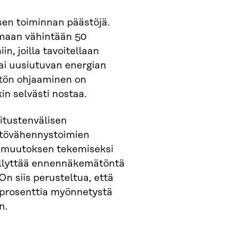
sen toiminnan päästöjä.
amaan vähintään 50
n, joilla tavoitellaan
i uusiutuvan energian
ytön ohjaaminen on
in selvästi nostaa.
litustenvälisen
stövähennystoimien
en muutoksen tekemiseksi
ellyttää ennennäkemätöntä
 On siis perusteltua, että
 prosenttia myönnetystä
n.