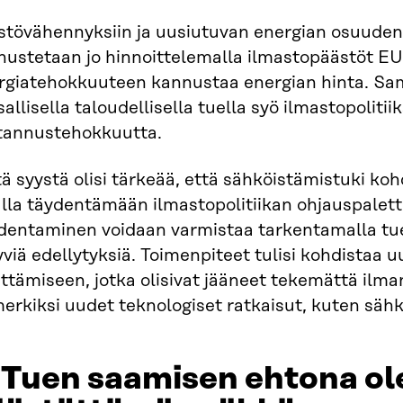
stövähennyksiin ja uusiutuvan energian osuuden
nustetaan jo hinnoittelemalla ilmastopäästöt E
rgiatehokkuuteen kannustaa energian hinta. Sa
allisella taloudellisella tuella syö ilmastopolitii
tannustehokkuutta.
ä syystä olisi tärkeää, että sähköistämistuki ko
lla täydentämään ilmastopolitiikan ohjauspalett
dentaminen voidaan varmistaa tarkentamalla tue
tyviä edellytyksiä. Toimenpiteet tulisi kohdistaa 
ttämiseen, jotka olisivat jääneet tekemättä ilman
erkiksi uudet teknologiset ratkaisut, kuten säh
 Tuen saamisen ehtona ol