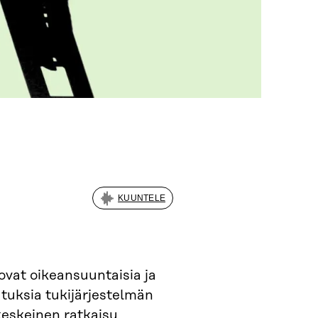
KUUNTELE
ovat oikeansuuntaisia ja
utuksia tukijärjestelmän
keskeinen ratkaisu