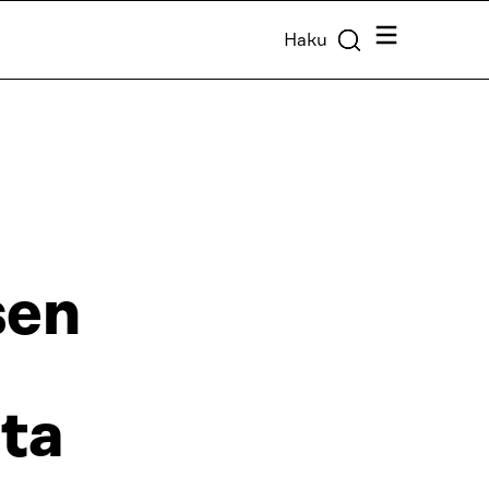
Valikko
Haku
sen
ta