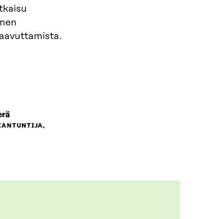
tkaisu
inen
saavuttamista.
erä
IANTUNTIJA,