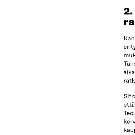
2.
ra
Kans
erit
muk
Täm
aika
ratk
Sitr
että
Teol
kor
kaup