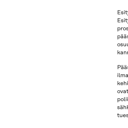
Esit
Esi
pros
pää
osu
kann
Pääs
ilm
keh
ova
poli
säh
tues