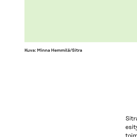
Kuva: Minna Hemmilä/Sitra
Sitr
esit
toi