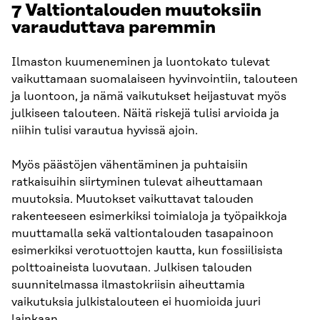
7 Valtiontalouden muutoksiin
varauduttava paremmin
Ilmaston kuumeneminen ja luontokato tulevat
vaikuttamaan suomalaiseen hyvinvointiin, talouteen
ja luontoon, ja nämä vaikutukset heijastuvat myös
julkiseen talouteen. Näitä riskejä tulisi arvioida ja
niihin tulisi varautua hyvissä ajoin.
Myös päästöjen vähentäminen ja puhtaisiin
ratkaisuihin siirtyminen tulevat aiheuttamaan
muutoksia. Muutokset vaikuttavat talouden
rakenteeseen esimerkiksi toimialoja ja työpaikkoja
muuttamalla sekä valtiontalouden tasapainoon
esimerkiksi verotuottojen kautta, kun fossiilisista
polttoaineista luovutaan. Julkisen talouden
suunnitelmassa ilmastokriisin aiheuttamia
vaikutuksia julkistalouteen ei huomioida juuri
lainkaan.