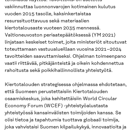
vakiinnuttaa luonnonvarojen kotimainen kulutus
vuoden 2015 tasolle, kaksinkertaistaa
resurssituottavuus sekä materiaalien
kiertotalousaste vuoteen 2035 mennessä.
Valtioneuvoston periaatepäätöksessä (YM 2021)
linjataan keskeiset toimet, joita ministeriöt sitoutuvat
toteuttamaan vastuualueillaan vuosina 2021–2024
tavoitteiden saavuttamiseksi. Ohjelman toimeenpano
vaatii riittävää, pitkäjänteistä ja oikein kohdennettua
rahoitusta sekä poikkihallinnollista yhteistyötä.
Kiertotalouden strategisessa ohjelmassa ehdotetaan,
että Suomeen perustettaisiin Kiertotalouden
osaamiskeskus, joka kehitettäisiin World Circular
Economy Forum (WCEF) -yhteistyöalustasta
yhteistyössä kansainvälisten toimijoiden kanssa. Se
olisi tietoa ja tapahtumia tuottava globaali toimija,
joka vahvistaisi Suomen kilpailukykyä, innovaatioita ja