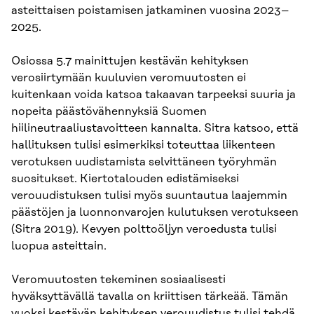
asteittaisen poistamisen jatkaminen vuosina 2023–
2025.
Osiossa 5.7 mainittujen kestävän kehityksen
verosiirtymään kuuluvien veromuutosten ei
kuitenkaan voida katsoa takaavan tarpeeksi suuria ja
nopeita päästövähennyksiä Suomen
hiilineutraaliustavoitteen kannalta. Sitra katsoo, että
hallituksen tulisi esimerkiksi toteuttaa liikenteen
verotuksen uudistamista selvittäneen työryhmän
suositukset. Kiertotalouden edistämiseksi
verouudistuksen tulisi myös suuntautua laajemmin
päästöjen ja luonnonvarojen kulutuksen verotukseen
(Sitra 2019). Kevyen polttoöljyn veroedusta tulisi
luopua asteittain.
Veromuutosten tekeminen sosiaalisesti
hyväksyttävällä tavalla on kriittisen tärkeää. Tämän
vuoksi kestävän kehityksen verouudistus tulisi tehdä