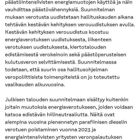
päästöintensiivisten energiamuotojen käyttöä ja näin
vauhdittaa päästövähennyksiä. Suunnitelman
mukaan verotusta uudistetaan hallituskauden aikana
tehtävän kestävän kehityksen verouudistuksen avulla.
Kestävän kehityksen verouudistus koostuu
energiaverotuksen uudistuksesta, liikenteen
verotuksen uudistuksesta, kiertotalouden
edistämisestä verokeinoin sekä päästöperusteisen
kulutusveron selvittämisestä. Suunnitelmassa
todetaan, että suurin osa hallitusohjelman
veropoliittisista toimenpiteistä on jo toteutettu
vaalikauden alkuvuosina.
Julkisen talouden suunnitelmaan sisältyy kuitenkin
joitain muutoksia energiaverotukseen, joiden voidaan
katsoa edistävän hiilineutraaliutta. Näitä ovat
aiempina vuosina pienennetyn parafiinisen dieselin
verotuen poistaminen vuonna 2023 ja
energiaintensiivisten yritysten veronpalautuksen