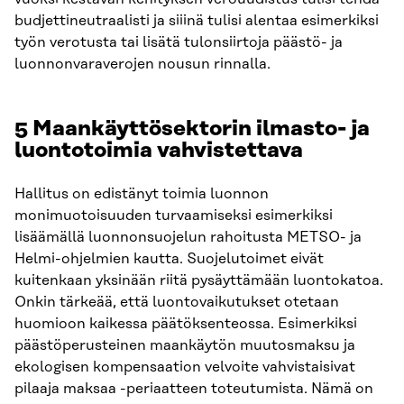
budjettineutraalisti ja siiinä tulisi alentaa esimerkiksi
työn verotusta tai lisätä tulonsiirtoja päästö- ja
luonnonvaraverojen nousun rinnalla.
5 Maankäyttösektorin ilmasto- ja
luontotoimia vahvistettava
Hallitus on edistänyt toimia luonnon
monimuotoisuuden turvaamiseksi esimerkiksi
lisäämällä luonnonsuojelun rahoitusta METSO- ja
Helmi-ohjelmien kautta. Suojelutoimet eivät
kuitenkaan yksinään riitä pysäyttämään luontokatoa.
Onkin tärkeää, että luontovaikutukset otetaan
huomioon kaikessa päätöksenteossa. Esimerkiksi
päästöperusteinen maankäytön muutosmaksu ja
ekologisen kompensaation velvoite vahvistaisivat
pilaaja maksaa -periaatteen toteutumista. Nämä on