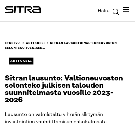
Siirry
Valik
Haku
suoraan
Sitra
sisältöön
↓
ETUSIVU
ARTIKKELI
SITRAN LAUSUNTO: VALTIONEUVOSTON
SELONTEKO JULKISEN…
ARTIKKELI
Sitran lausunto: Valtioneuvoston
selonteko julkisen talouden
suunnitelmasta vuosille 2023-
2026
Lausunto on valmisteltu vihreän siirtymän
investointien vauhdittamisen näkökulmasta.