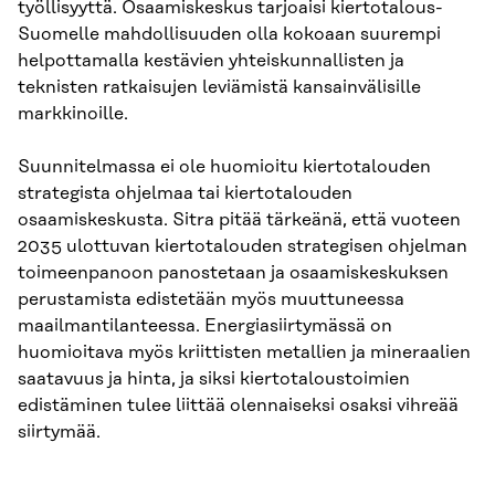
työllisyyttä. Osaamiskeskus tarjoaisi kiertotalous-
Suomelle mahdollisuuden olla kokoaan suurempi
helpottamalla kestävien yhteiskunnallisten ja
teknisten ratkaisujen leviämistä kansainvälisille
markkinoille.
Suunnitelmassa ei ole huomioitu kiertotalouden
strategista ohjelmaa tai kiertotalouden
osaamiskeskusta. Sitra pitää tärkeänä, että vuoteen
2035 ulottuvan kiertotalouden strategisen ohjelman
toimeenpanoon panostetaan ja osaamiskeskuksen
perustamista edistetään myös muuttuneessa
maailmantilanteessa. Energiasiirtymässä on
huomioitava myös kriittisten metallien ja mineraalien
saatavuus ja hinta, ja siksi kiertotaloustoimien
edistäminen tulee liittää olennaiseksi osaksi vihreää
siirtymää.