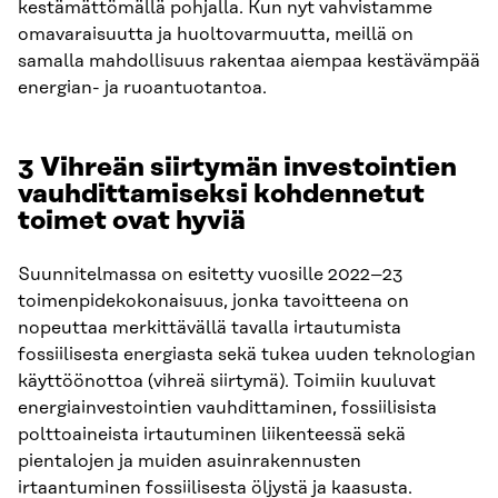
kestämättömällä pohjalla. Kun nyt vahvistamme
omavaraisuutta ja huoltovarmuutta, meillä on
samalla mahdollisuus rakentaa aiempaa kestävämpää
energian- ja ruoantuotantoa.
3 Vihreän siirtymän investointien
vauhdittamiseksi kohdennetut
toimet ovat hyviä
Suunnitelmassa on esitetty vuosille 2022–23
toimenpidekokonaisuus, jonka tavoitteena on
nopeuttaa merkittävällä tavalla irtautumista
fossiilisesta energiasta sekä tukea uuden teknologian
käyttöönottoa (vihreä siirtymä). Toimiin kuuluvat
energiainvestointien vauhdittaminen, fossiilisista
polttoaineista irtautuminen liikenteessä sekä
pientalojen ja muiden asuinrakennusten
irtaantuminen fossiilisesta öljystä ja kaasusta.