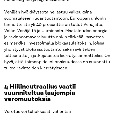
Venäjän hyökkäyssota heijastuu vaikeuksina
suomalaiseen ruoantuotantoon. Euroopan unionin
lannoitteista yli 40 prosenttia on tullut Venäjältä,
Valko-Venäjältä ja Ukrainasta. Maatalouden energia-
ja ravinneomavaraisuutta onkin tärkeää kasvattaa
esimerkiksi investoimalla biokaasulaitoksiin, joissa
yhdistyvät biokaasutuotanto sekä ravinteiden
talteenotto ja jatkojalostus kierrätyslannoitteiksi. On
hyvä, että toimenpidekokonaisuudessa on suunnattu
tukea ravinteiden kierrätykseen.
4 Hiilineutraalius vaatii
suunniteltua laajempia
veromuutoksia
Verotus voi tehokkaasti vähentää