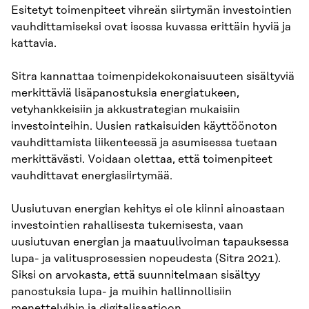
Esitetyt toimenpiteet vihreän siirtymän investointien
vauhdittamiseksi ovat isossa kuvassa erittäin hyviä ja
kattavia.
Sitra kannattaa toimenpidekokonaisuuteen sisältyviä
merkittäviä lisäpanostuksia energiatukeen,
vetyhankkeisiin ja akkustrategian mukaisiin
investointeihin. Uusien ratkaisuiden käyttöönoton
vauhdittamista liikenteessä ja asumisessa tuetaan
merkittävästi. Voidaan olettaa, että toimenpiteet
vauhdittavat energiasiirtymää.
Uusiutuvan energian kehitys ei ole kiinni ainoastaan
investointien rahallisesta tukemisesta, vaan
uusiutuvan energian ja maatuulivoiman tapauksessa
lupa- ja valitusprosessien nopeudesta (Sitra 2021).
Siksi on arvokasta, että suunnitelmaan sisältyy
panostuksia lupa- ja muihin hallinnollisiin
menettelyihin ja digitalisaatioon.