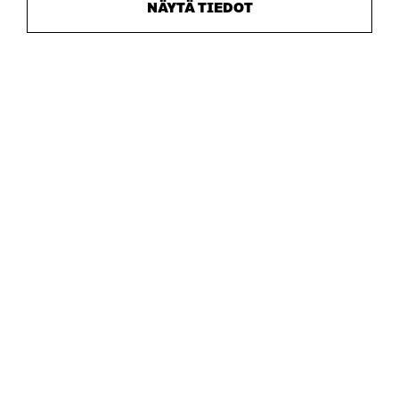
NÄYTÄ TIEDOT
Sitra
OSOITE
Itämerenkatu 11-13, PL 160,
00181 Helsinki
Saapumisohjeet
Y-TUNNUS
0202132-3