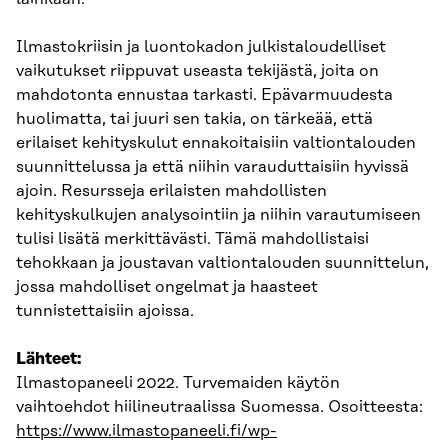
Ilmastokriisin ja luontokadon julkistaloudelliset
vaikutukset riippuvat useasta tekijästä, joita on
mahdotonta ennustaa tarkasti. Epävarmuudesta
huolimatta, tai juuri sen takia, on tärkeää, että
erilaiset kehityskulut ennakoitaisiin valtiontalouden
suunnittelussa ja että niihin varauduttaisiin hyvissä
ajoin. Resursseja erilaisten mahdollisten
kehityskulkujen analysointiin ja niihin varautumiseen
tulisi lisätä merkittävästi. Tämä mahdollistaisi
tehokkaan ja joustavan valtiontalouden suunnittelun,
jossa mahdolliset ongelmat ja haasteet
tunnistettaisiin ajoissa.
Lähteet:
Ilmastopaneeli 2022. Turvemaiden käytön
vaihtoehdot hiilineutraalissa Suomessa. Osoitteesta:
https://www.ilmastopaneeli.fi/wp-