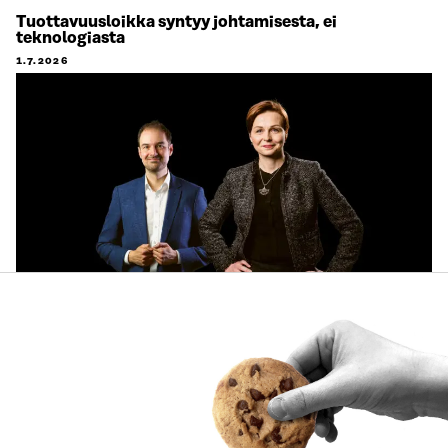
Tuottavuusloikka syntyy johtamisesta, ei
teknologiasta
1.7.2026
ARTIKKELI
Käyttäjien tarpeet keskiöön ja käytännön pilotteja –
Muistio esittää 10 suositusta ekosysteemitilinpidon
kehittämiseksi
30.6.2026