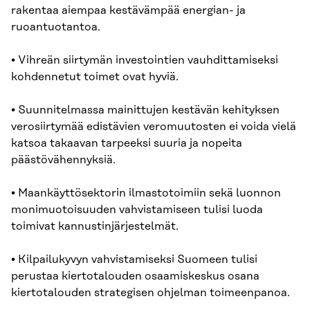
rakentaa aiempaa kestävämpää energian- ja
ruoantuotantoa.
• Vihreän siirtymän investointien vauhdittamiseksi
kohdennetut toimet ovat hyviä.
• Suunnitelmassa mainittujen kestävän kehityksen
verosiirtymää edistävien veromuutosten ei voida vielä
katsoa takaavan tarpeeksi suuria ja nopeita
päästövähennyksiä.
• Maankäyttösektorin ilmastotoimiin sekä luonnon
monimuotoisuuden vahvistamiseen tulisi luoda
toimivat kannustinjärjestelmät.
• Kilpailukyvyn vahvistamiseksi Suomeen tulisi
perustaa kiertotalouden osaamiskeskus osana
kiertotalouden strategisen ohjelman toimeenpanoa.