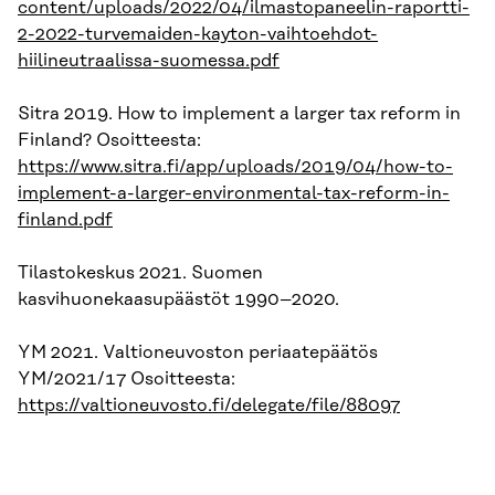
content/uploads/2022/04/ilmastopaneelin-raportti-
2-2022-turvemaiden-kayton-vaihtoehdot-
hiilineutraalissa-suomessa.pdf
Sitra 2019. How to implement a larger tax reform in
Finland? Osoitteesta:
https://www.sitra.fi/app/uploads/2019/04/how-to-
implement-a-larger-environmental-tax-reform-in-
finland.pdf
Tilastokeskus 2021. Suomen
kasvihuonekaasupäästöt 1990–2020.
YM 2021. Valtioneuvoston periaatepäätös
YM/2021/17 Osoitteesta:
https://valtioneuvosto.fi/delegate/file/88097