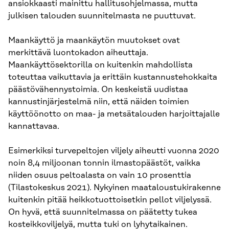
ansiokkaasti mainittu hallitusohjelmassa, mutta
julkisen talouden suunnitelmasta ne puuttuvat.
Maankäyttö ja maankäytön muutokset ovat
merkittävä luontokadon aiheuttaja.
Maankäyttösektorilla on kuitenkin mahdollista
toteuttaa vaikuttavia ja erittäin kustannustehokkaita
päästövähennystoimia. On keskeistä uudistaa
kannustinjärjestelmä niin, että näiden toimien
käyttöönotto on maa- ja metsätalouden harjoittajalle
kannattavaa.
Esimerkiksi turvepeltojen viljely aiheutti vuonna 2020
noin 8,4 miljoonan tonnin ilmastopäästöt, vaikka
niiden osuus peltoalasta on vain 10 prosenttia
(Tilastokeskus 2021). Nykyinen maataloustukirakenne
kuitenkin pitää heikkotuottoisetkin pellot viljelyssä.
On hyvä, että suunnitelmassa on päätetty tukea
kosteikkoviljelyä, mutta tuki on lyhytaikainen.