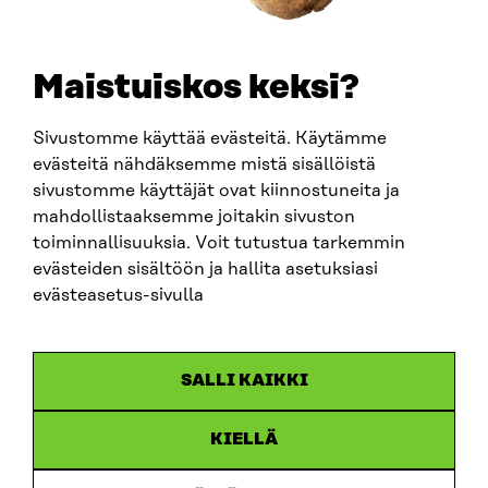
Maistuiskos keksi?
Sivustomme käyttää evästeitä. Käytämme
evästeitä nähdäksemme mistä sisällöistä
sivustomme käyttäjät ovat kiinnostuneita ja
mahdollistaaksemme joitakin sivuston
ARTIKKELI
toiminnallisuuksia. Voit tutustua tarkemmin
evästeiden sisältöön ja hallita asetuksiasi
China shock 2.0 – Eurooppa havahtuu liian hitaasti
Kiinan järjestelmävaltaan
evästeasetus-sivulla
25.6.2026
SALLI KAIKKI
KIELLÄ