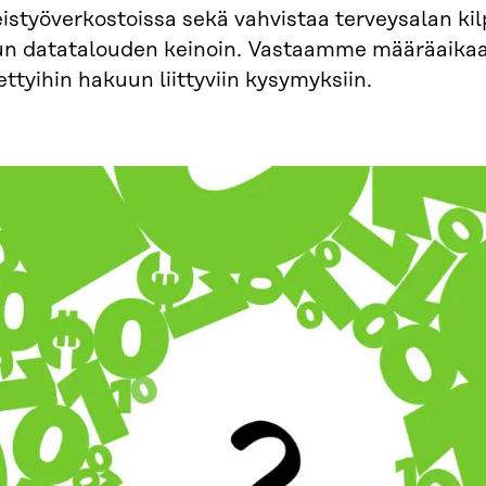
istyöverkostoissa sekä vahvistaa terveysalan ki
lun datatalouden keinoin. Vastaamme määräaik
ettyihin hakuun liittyviin kysymyksiin.