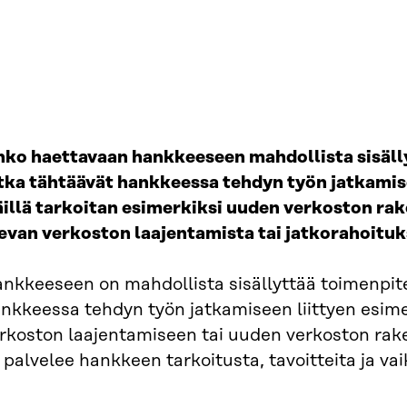
ko haettavaan hankkeeseen mahdollista sisäll
tka tähtäävät hankkeessa tehdyn työn jatkamise
illä tarkoitan esimerkiksi uuden verkoston ra
evan verkoston laajentamista tai jatkorahoitu
nkkeeseen on mahdollista sisällyttää toimenpite
nkkeessa tehdyn työn jatkamiseen liittyen esim
rkoston laajentamiseen tai uuden verkoston rake
 palvelee hankkeen tarkoitusta, tavoitteita ja va