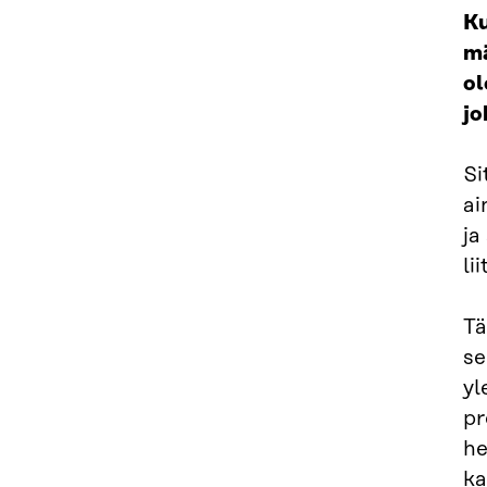
Ku
mä
ol
jo
Si
ai
ja
li
Tä
se
yl
pr
he
ka