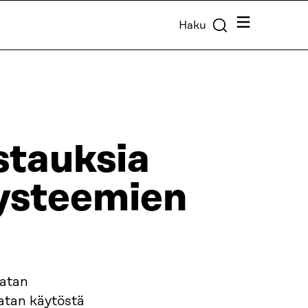
Valikko
Haku
stauksia
ysteemien
datan
atan käytöstä