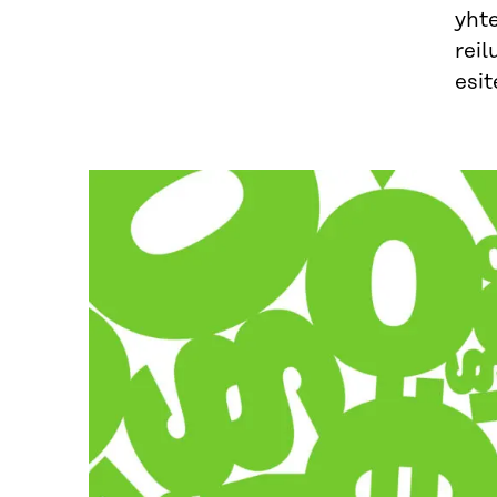
yhte
rei
esit