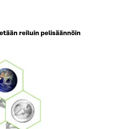
etään reiluin pelisäännöin