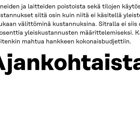
neiden ja laitteiden poistoista sekä tilojen käyt
stannukset siltä osin kuin niitä ei käsitellä ylei
kaan välittöminä kustannuksina. Sitralla ei siis o
osenttia yleiskustannusten määrittelemiseksi. K
itenkin mahtua hankkeen kokonaisbudjettiin.
Ajankohtaist