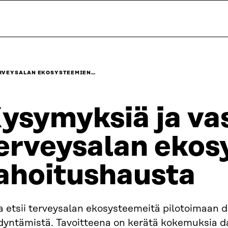
ERVEYSALAN EKOSYSTEEMIEN…
ysymyksiä ja va
erveysalan ekos
ahoitushausta
a etsii terveysalan ekosysteemeitä pilotoimaan 
dyntämistä. Tavoitteena on kerätä kokemuksia d