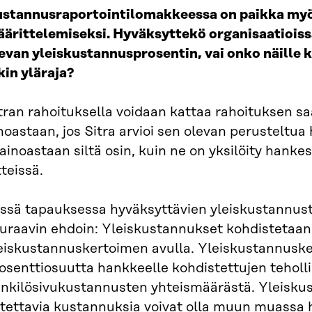
stannusraportointilomakkeessa on paikka myö
ärittelemiseksi. Hyväksyttekö organisaatioissa
evan yleiskustannusprosentin, vai onko näille 
kin yläraja?
tran rahoituksella voidaan kattaa rahoituksen s
noastaan, jos Sitra arvioi sen olevan perusteltu
 ainoastaan siltä osin, kuin ne on yksilöity hank
itteissä.
ssä tapauksessa hyväksyttävien yleiskustannus
uraavin ehdoin: Yleiskustannukset kohdistetaan
eiskustannuskertoimen avulla. Yleiskustannusk
osenttiosuutta hankkeelle kohdistettujen teholli
nkilösivukustannusten yhteismäärästä. Yleisku
tettavia kustannuksia voivat olla muun muassa h