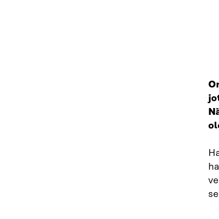
On
jo
Nä
ol
Ha
ha
ve
se