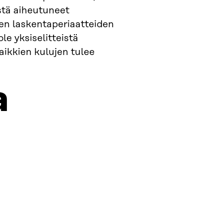
östä aiheutuneet
sten laskentaperiaatteiden
le yksiselitteistä
aikkien kulujen tulee
a