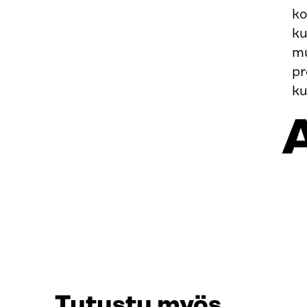
ko
ku
mu
pr
ku
Tutustu myös