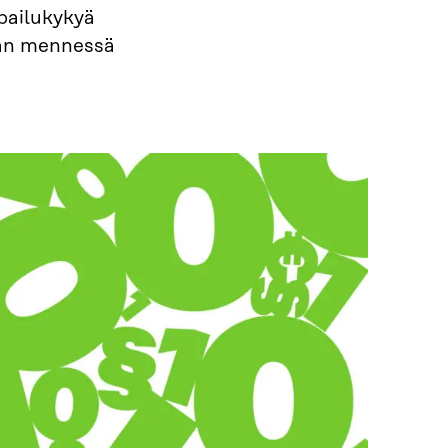
lpailukykyä
aan mennessä