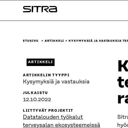
Siirry
Sitra
suoraan
sisältöön
↓
ETUSIVU
ARTIKKELI
KYSYMYKSIÄ JA VASTAUKSIA T
K
ARTIKKELI
ARTIKKELIN TYYPPI
t
Kysymyksiä ja vastauksia
r
JULKAISTU
12.10.2022
LIITTYVÄT PROJEKTIT
Datatalouden työkalut
Sitr
terveysalan ekosysteemeissä
hyö