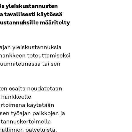
s yleiskustannusten
 tavallisesti käytössä
kustannuksille määritelty
aajan yleiskustannuksia
a hankkeen toteuttamiseksi
esuunnitelmassa tai sen
ten osalta noudatetaan
 hankkeelle
ertoimena käytetään
sen työajan palkkojen ja
stannuskertoimella
allinnon palveluista,