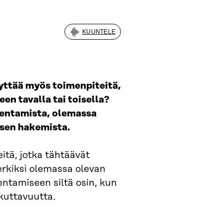
KUUNTELE
yttää myös toimenpiteitä,
en tavalla tai toisella?
kentamista, olemassa
ksen hakemista.
itä, jotka tähtäävät
erkiksi olemassa olevan
ntamiseen siltä osin, kun
ikuttavuutta.