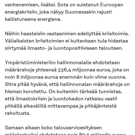
vanhenemisen, lisäksi. Sota on suistanut Euroopan
energiakriisiin, joka näkyy Suomessakin rajusti
kallistuneena energiana.
Näihin haasteisiin vastaaminen edellyttää kriisitoimia.
Väliaikaisten kriisitoimien ei kuitenkaan tule hidastaa
siirtymää ilmasto- ja luontopositiiviseen talouteen.
Ympäristöministeriön hallinnonalalle ehdotetaan
määrärahoja yhteensä 336,4 miljoonaa euroa, joka on
noin 8 miljoonaa euroa enemmän kuin viime vuonna.
Sitra pitää hyvänä, että hallinnonalan määrärahoja on
hieman korotettu. On kuitenkin tärkeää tunnistaa,
että ilmastokriisin ja luontokadon ratkaisu vaatii
pitkällä aikavälillä mittavampaa ja pitkäjänteistä
rahoitusta.
Samaan aikaan koko talousarvioesityksen