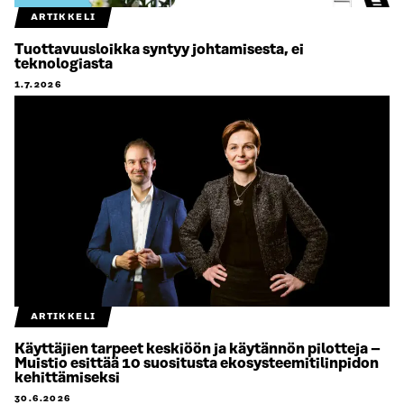
ARTIKKELI
Tuottavuusloikka syntyy johtamisesta, ei
teknologiasta
1.7.2026
ARTIKKELI
Käyttäjien tarpeet keskiöön ja käytännön pilotteja –
Muistio esittää 10 suositusta ekosysteemitilinpidon
kehittämiseksi
30.6.2026