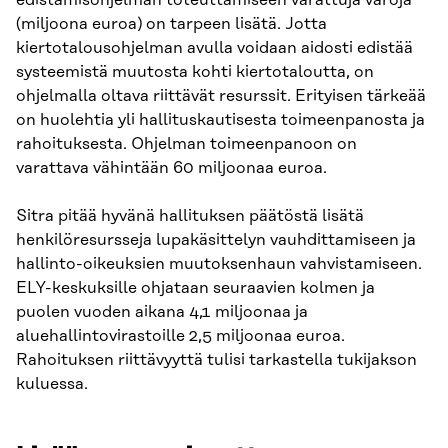
edistämisohjelman toteuttamiseen varattuja varoja
(miljoona euroa) on tarpeen lisätä. Jotta
kiertotalousohjelman avulla voidaan aidosti edistää
systeemistä muutosta kohti kiertotaloutta, on
ohjelmalla oltava riittävät resurssit. Erityisen tärkeää
on huolehtia yli hallituskautisesta toimeenpanosta ja
rahoituksesta. Ohjelman toimeenpanoon on
varattava vähintään 60 miljoonaa euroa.
Sitra pitää hyvänä hallituksen päätöstä lisätä
henkilöresursseja lupakäsittelyn vauhdittamiseen ja
hallinto-oikeuksien muutoksenhaun vahvistamiseen.
ELY-keskuksille ohjataan seuraavien kolmen ja
puolen vuoden aikana 4,1 miljoonaa ja
aluehallintovirastoille 2,5 miljoonaa euroa.
Rahoituksen riittävyyttä tulisi tarkastella tukijakson
kuluessa.