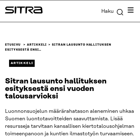
Siirry
Valik
Haku
suoraan
Sitra
sisältöön
↓
ETUSIVU
ARTIKKELI
SITRAN LAUSUNTO HALLITUKSEN
ESITYKSESTÄ ENSI…
ARTIKKELI
Sitran lausunto hallituksen
esityksestä ensi vuoden
talousarvioksi
Luonnonsuojelun määrärahatason aleneminen uhkaa
Suomen luontotavoitteiden saavuttamista. Lisää
resursseja tarvitaan kansallisen kiertotalousohjelman
toimeenpanoon ja kuntien ilmastotyön turvaamiseen.