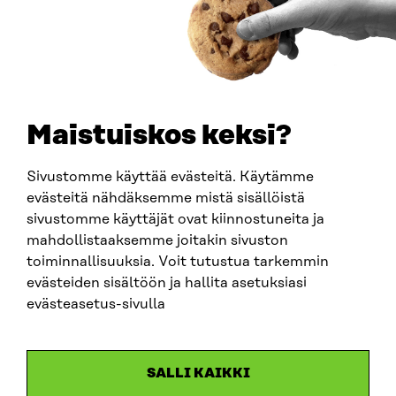
PUHELIN
+358 294 618 991
SÄHKÖPOSTI
etunimi.sukunimi@sitra.fi
sitra@sitra.fi
Maistuiskos keksi?
Sivustomme käyttää evästeitä. Käytämme
SITRA SOSIAALISESSA MEDIASSA
evästeitä nähdäksemme mistä sisällöistä
sivustomme käyttäjät ovat kiinnostuneita ja
LinkedIn
mahdollistaaksemme joitakin sivuston
Instagram
toiminnallisuuksia. Voit tutustua tarkemmin
YouTube
evästeiden sisältöön ja hallita asetuksiasi
evästeasetus-sivulla
Sitra 2025
SALLI KAIKKI