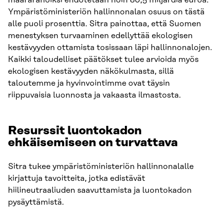
määrärahoiksi ehdotetaan noin 80,5 miljardia euroa.
Ympäristöministeriön hallinnonalan osuus on tästä
alle puoli prosenttia. Sitra painottaa, että Suomen
menestyksen turvaaminen edellyttää ekologisen
kestävyyden ottamista tosissaan läpi hallinnonalojen.
Kaikki taloudelliset päätökset tulee arvioida myös
ekologisen kestävyyden näkökulmasta, sillä
taloutemme ja hyvinvointimme ovat täysin
riippuvaisia luonnosta ja vakaasta ilmastosta.
Resurssit luontokadon
ehkäisemiseen on turvattava
Sitra tukee ympäristöministeriön hallinnonalalle
kirjattuja tavoitteita, jotka edistävät
hiilineutraaliuden saavuttamista ja luontokadon
pysäyttämistä.