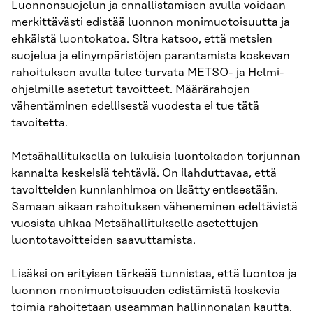
Luonnonsuojelun ja ennallistamisen avulla voidaan
merkittävästi edistää luonnon monimuotoisuutta ja
ehkäistä luontokatoa. Sitra katsoo, että metsien
suojelua ja elinympäristöjen parantamista koskevan
rahoituksen avulla tulee turvata METSO- ja Helmi-
ohjelmille asetetut tavoitteet. Määrärahojen
vähentäminen edellisestä vuodesta ei tue tätä
tavoitetta.
Metsähallituksella on lukuisia luontokadon torjunnan
kannalta keskeisiä tehtäviä. On ilahduttavaa, että
tavoitteiden kunnianhimoa on lisätty entisestään.
Samaan aikaan rahoituksen väheneminen edeltävistä
vuosista uhkaa Metsähallitukselle asetettujen
luontotavoitteiden saavuttamista.
Lisäksi on erityisen tärkeää tunnistaa, että luontoa ja
luonnon monimuotoisuuden edistämistä koskevia
toimia rahoitetaan useamman hallinnonalan kautta.