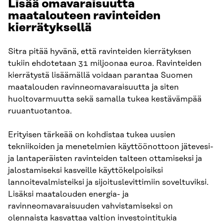
Lisää omavaraisuutta
maatalouteen ravinteiden
kierrätyksellä
Sitra pitää hyvänä, että ravinteiden kierrätyksen
tukiin ehdotetaan 31 miljoonaa euroa. Ravinteiden
kierrätystä lisäämällä voidaan parantaa Suomen
maatalouden ravinneomavaraisuutta ja siten
huoltovarmuutta sekä samalla tukea kestävämpää
ruuantuotantoa.
Erityisen tärkeää on kohdistaa tukea uusien
tekniikoiden ja menetelmien käyttöönottoon jätevesi-
ja lantaperäisten ravinteiden talteen ottamiseksi ja
jalostamiseksi kasveille käyttökelpoisiksi
lannoitevalmisteiksi ja sijoituslevittimiin soveltuviksi.
Lisäksi maatalouden energia- ja
ravinneomavaraisuuden vahvistamiseksi on
olennaista kasvattaa valtion investointitukia