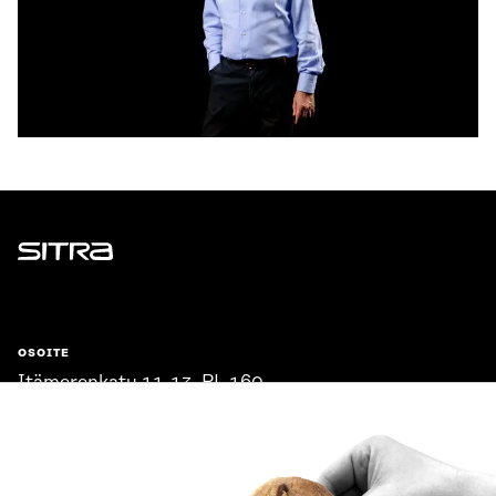
Sitra
OSOITE
Itämerenkatu 11-13, PL 160,
00181 Helsinki
Saapumisohjeet
Y-TUNNUS
0202132-3