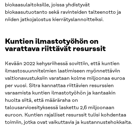
biokaasulaitoksille, joissa yhdistyvät
biokaasutuotanto sekä ravinteiden talteenotto ja
niiden jatkojalostus kierrätyslannoitteiksi.
Kuntien ilmastotyöhön on
varattava riittävät resurssit
Kevään 2022 kehysriihessä sovittiin, että kuntien
ilmastosuunnitelmien laatimiseen myönnettäviin
valtionavustuksiin varataan kolme miljoonaa euroa
per vuosi. Sitra kannattaa riittävien resurssien
varaamista kuntien ilmastotyöhön ja kantaakin
huolta siitä, että määräraha on
talousarvioesityksessä laskettu 2,6 miljoonaan
euroon. Kuntien rajalliset resurssit tulisi kohdentaa
toimiin, jotka ovat vaikuttavia ja kustannustehokkaita.