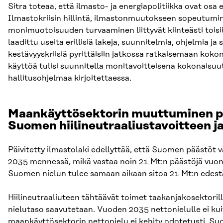
Sitra toteaa, että ilmasto- ja energiapolitiikka ovat osa 
Ilmastokriisin hillintä, ilmastonmuutokseen sopeutumin
monimuotoisuuden turvaaminen liittyvät kiinteästi tois
laadittu useita erillisiä lakeja, suunnitelmia, ohjelmia ja 
kestävyyskriisiä pyrittäisiin jatkossa ratkaisemaan koko
käyttöä tulisi suunnitella monitavoitteisena kokonaisuut
hallitusohjelmaa kirjoitettaessa.
Maankäyttösektorin muuttuminen p
Suomen hiilineutraaliustavoitteen ja
Päivitetty ilmastolaki edellyttää, että Suomen päästöt
2035 mennessä, mikä vastaa noin 21 Mt:n päästöjä vuonn
Suomen nielun tulee samaan aikaan sitoa 21 Mt:n edest
Hiilineutraaliuteen tähtäävät toimet taakanjakosektorill
nielutaso saavutetaan. Vuoden 2035 nettonielulle ei kuit
maankäyttösektorin nettonielu ei kehity odotetusti, Suo