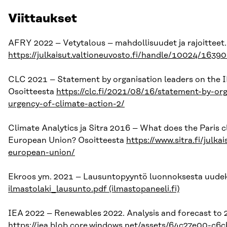
Viittaukset
AFRY 2022 – Vetytalous – mahdollisuudet ja rajoitteet.
https://julkaisut.valtioneuvosto.fi/handle/10024/1639
CLC 2021 – Statement by organisation leaders on the I
Osoitteesta
https://clc.fi/2021/08/16/statement-by-or
urgency-of-climate-action-2/
Climate Analytics ja Sitra 2016 – What does the Paris 
European Union? Osoitteesta
https://www.sitra.fi/julk
european-union/
Ekroos ym. 2021 – Lausuntopyyntö luonnoksesta uudeksi
ilmastolaki_lausunto.pdf (ilmastopaneeli.fi)
IEA 2022 – Renewables 2022. Analysis and forecast to 2
https://iea.blob.core.windows.net/assets/64c27e00-c6