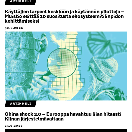
ARTIKKELI
Käyttäjien tarpeet keskiöön ja käytännön pilotteja –
Muistio esittää 10 suositusta ekosysteemitilinpidon
kehittämiseksi
30.6.2026
ARTIKKELI
China shock 2.0 – Eurooppa havahtuu liian hitaasti
Kiinan järjestelmävaltaan
25.6.2026