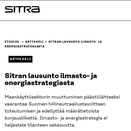
Siirry
suoraan
Sitra
sisältöön
↓
ETUSIVU
ARTIKKELI
SITRAN LAUSUNTO ILMASTO- JA
ENERGIASTRATEGIASTA
ARTIKKELI
Sitran lausunto ilmasto- ja
energiastrategiasta
Maankäyttösektorin muuttuminen päästölähteeksi
vaarantaa Suomen hiilineutraaliustavoitteen
toteutumisen ja edellyttää määrätietoista
korjausliikettä. Ilmasto- ja energiastrategia ei
heijastele tilanteen vakavuutta.