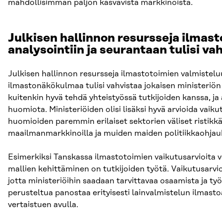
mahdollisimman paljon kasvavista markkinoista.
Julkisen hallinnon resursseja ilmas
analysointiin ja seurantaan tulisi va
Julkisen hallinnon resursseja ilmastotoimien valmisteluun
ilmastonäkökulmaa tulisi vahvistaa jokaisen ministeriön h
kuitenkin hyvä tehdä yhteistyössä tutkijoiden kanssa, ja 
huomiota. Ministeriöiden olisi lisäksi hyvä arvioida vaiku
huomioiden paremmin erilaiset sektorien väliset ristik
maailmanmarkkinoilla ja muiden maiden politiikkaohjau
Esimerkiksi Tanskassa ilmastotoimien vaikutusarvioita v
mallien kehittäminen on tutkijoiden työtä. Vaikutusarvioi
jotta ministeriöihin saadaan tarvittavaa osaamista ja ty
perusteltua panostaa erityisesti lainvalmistelun ilmas
vertaistuen avulla.