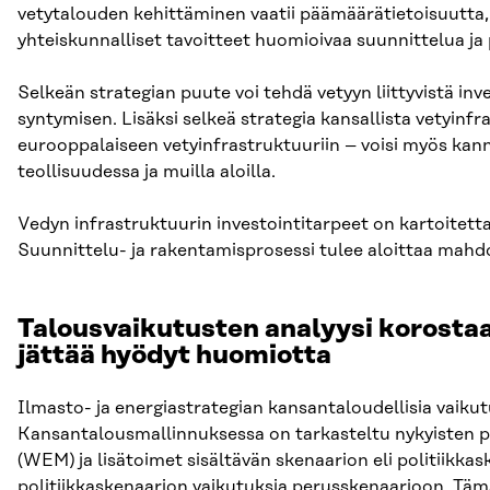
vetytalouden kehittäminen vaatii päämäärätietoisuutta, 
yhteiskunnalliset tavoitteet huomioivaa suunnittelua ja p
Selkeän strategian puute voi tehdä vetyyn liittyvistä inve
syntymisen. Lisäksi selkeä strategia kansallista vetyinf
eurooppalaiseen vetyinfrastruktuuriin – voisi myös ka
teollisuudessa ja muilla aloilla.
Vedyn infrastruktuurin investointitarpeet on kartoitetta
Suunnittelu- ja rakentamisprosessi tulee aloittaa mahd
Talousvaikutusten analyysi korostaa
jättää hyödyt huomiotta
Ilmasto- ja energiastrategian kansantaloudellisia vaiku
Kansantalousmallinnuksessa on tarkasteltu nykyisten p
(WEM) ja lisätoimet sisältävän skenaarion eli politiikka
politiikkaskenaarion vaikutuksia perusskenaarioon. Täm