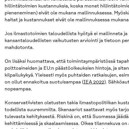
hillintätoimien kustannuksia, koska monet hillintätoimi
pieneneminen) eivät ole mukana mallinnuksessa. Myöskä
haitat ja kustannukset eivät ole mallinnuksessa mukana
Jos ilmastotoimien taloudellista hyötyä ei mallinneta ja 
kansantaloudellisten vaikutusten arviointi ja tietoon 
mahdotonta.
On lisäksi huomattava, että toimintaympäristössä tapa
polttoaineiden ja EU:n päästöoikeuksien hintoja, ja site
kilpailukykyä. Yleisesti myös puhtaiden ratkaisujen, esi
on ollut ennakoitua suotuisampaa (
IEA 2022
). Sähköau
nopeampaa.
Konservatiivisten oletusten takia ilmastopolitiikan kus
todellista suuremmilta. Skenaariot saattavat myös tarjo
tulevasta kehityksestä. Riskinä on, että Suomessa jäädä
kehittämisessä ja skaalaamisessa. Oikea tilannekuva on 