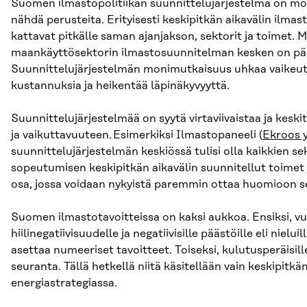
Suomen ilmastopolitiikan suunnittelujärjestelmä on mon
nähdä perusteita. Erityisesti keskipitkän aikavälin ilmas
kattavat pitkälle saman ajanjakson, sektorit ja toimet. 
maankäyttösektorin ilmastosuunnitelman kesken on pää
Suunnittelujärjestelmän monimutkaisuus uhkaa vaikeutta
kustannuksia ja heikentää läpinäkyvyyttä.
Suunnittelujärjestelmää on syytä virtaviivaistaa ja kesk
ja vaikuttavuuteen. Esimerkiksi Ilmastopaneeli (
Ekroos 
suunnittelujärjestelmän keskiössä tulisi olla kaikkien sek
sopeutumisen keskipitkän aikavälin suunnitellut toime
osa, jossa voidaan nykyistä paremmin ottaa huomioon se
Suomen ilmastotavoitteissa on kaksi aukkoa. Ensiksi, vu
hiilinegatiivisuudelle ja negatiivisille päästöille eli nielui
asettaa numeeriset tavoitteet. Toiseksi, kulutusperäisille 
seuranta. Tällä hetkellä niitä käsitellään vain keskipitkä
energiastrategiassa.