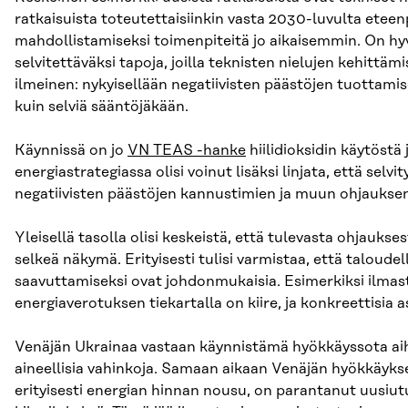
ratkaisuista toteutettaisiinkin vasta 2030-luvulta eteen
mahdollistamiseksi toimenpiteitä jo aikaisemmin. On hyv
selvitettäväksi tapoja, joilla teknisten nielujen kehittä
ilmeinen: nykyisellään negatiivisten päästöjen tuottami
kuin selviä sääntöjäkään.
Käynnissä on jo
VN TEAS -hanke
hiilidioksidin käytöstä
energiastrategiassa olisi voinut lisäksi linjata, että selv
negatiivisten päästöjen kannustimien ja muun ohjaukse
Yleisellä tasolla olisi keskeistä, että tulevasta ohjauk
selkeä näkymä. Erityisesti tulisi varmistaa, että taloude
saavuttamiseksi ovat johdonmukaisia. Esimerkiksi ilmasto
energiaverotuksen tiekartalla on kiire, ja konkreettisia a
Venäjän Ukrainaa vastaan käynnistämä hyökkäyssota aihe
aineellisia vahinkoja. Samaan aikaan Venäjän hyökkäyk
erityisesti energian hinnan nousu, on parantanut uusiut