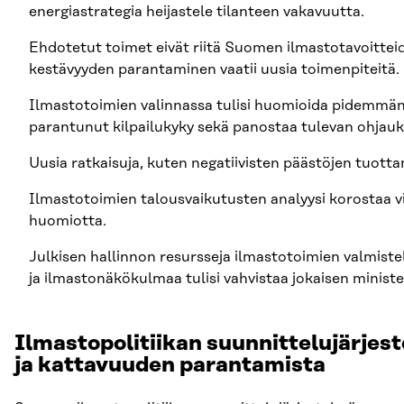
energiastrategia heijastele tilanteen vakavuutta.
Ehdotetut toimet eivät riitä Suomen ilmastotavoittei
kestävyyden parantaminen vaatii uusia toimenpiteitä
Ilmastotoimien valinnassa tulisi huomioida pidemmän a
parantunut kilpailukyky sekä panostaa tulevan ohjau
Uusia ratkaisuja, kuten negatiivisten päästöjen tuott
Ilmastotoimien talousvaikutusten analyysi korostaa v
huomiotta.
Julkisen hallinnon resursseja ilmastotoimien valmistelu
ja ilmastonäkökulmaa tulisi vahvistaa jokaisen ministe
Ilmastopolitiikan suunnittelujärjest
ja kattavuuden parantamista