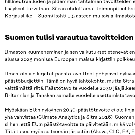
hiilineutraaliuden ja pidemmän tähtäimen tavoitteiden 
lisäykset turvataan. Sitran ehdottamat toimenpiteet kai
Korjausliike – Suomi kohti 1,5 asteen mukaisia ilmastotoi
Suomen tulisi varautua tavoitteide
Ilmaston kuumeneminen ja sen vaikutukset etenevät e
alussa 2023 monissa Euroopan maissa kirjattiin poikkeuk
Ilmastolakiin kirjatut päästötavoitteet pohjaavat nykyi
päästöbudjettiin. Tämä on hyvä lähtökohta, mutta Sitra
välttämättä riitä. Päästötavoite vuodelle 2030 jää jälk
Britannian ja Tanskan samalle vuodelle asettamista tavo
Myöskään EU:n nykyinen 2030-päästötavoite ei ole linjassa
yhä vahvistaa (
Climate Analytics ja Sitra 2016
). Suomen 
siihen, että EU:n päästötavoitteita päivitetään, mikä voi v
Tätä tukee myös seitsemän järjestön (Akava, CLC, EK, F