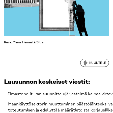
Kuva: Minna Hemmilä/Sitra
KUUNTELE
Lausunnon keskeiset viestit:
Ilmastopolitiikan suunnittelujärjestelmä kaipaa virta
Maankäyttösektorin muuttuminen päästölähteeksi vaa
toteutumisen ja edellyttää määrätietoista korjausliike