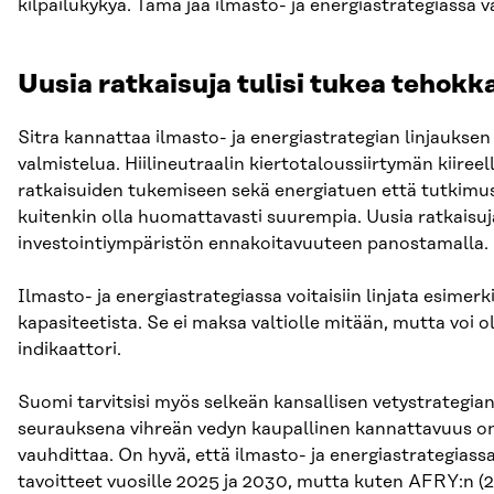
kilpailukykyä. Tämä jää ilmasto- ja energiastrategiassa v
Uusia ratkaisuja tulisi tukea teho
Sitra kannattaa ilmasto- ja energiastrategian linjauks
valmistelua. Hiilineutraalin kiertotaloussiirtymän kiir
ratkaisuiden tukemiseen sekä energiatuen että tutkimus-
kuitenkin olla huomattavasti suurempia. Uusia ratkaisuja
investointiympäristön ennakoitavuuteen panostamalla.
Ilmasto- ja energiastrategiassa voitaisiin linjata esimer
kapasiteetista. Se ei maksa valtiolle mitään, mutta voi o
indikaattori.
Suomi tarvitsisi myös selkeän kansallisen vetystrategi
seurauksena vihreän vedyn kaupallinen kannattavuus on j
vauhdittaa. On hyvä, että ilmasto- ja energiastrategiassa
tavoitteet vuosille 2025 ja 2030, mutta kuten AFRY:n 