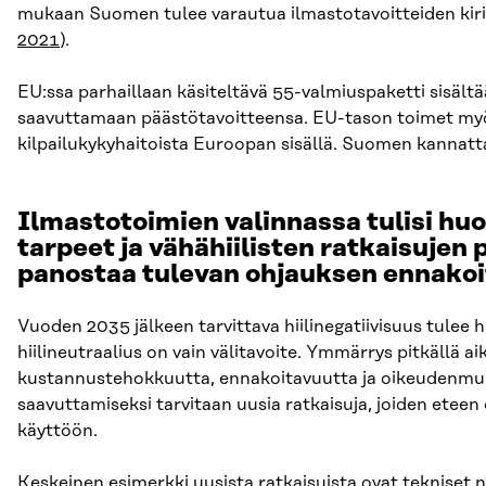
mukaan Suomen tulee varautua ilmastotavoitteiden kir
2021
).
EU:ssa parhaillaan käsiteltävä 55-valmiuspaketti sisältä
saavuttamaan päästötavoitteensa. EU-tason toimet my
kilpailukykyhaitoista Euroopan sisällä. Suomen kannatt
Ilmastotoimien valinnassa tulisi h
tarpeet ja vähähiilisten ratkaisujen
panostaa tulevan ohjauksen ennako
Vuoden 2035 jälkeen tarvittava hiilinegatiivisuus tulee h
hiilineutraalius on vain välitavoite. Ymmärrys pitkällä aik
kustannustehokkuutta, ennakoitavuutta ja oikeudenmukai
saavuttamiseksi tarvitaan uusia ratkaisuja, joiden eteen 
käyttöön.
Keskeinen esimerkki uusista ratkaisuista ovat tekniset n