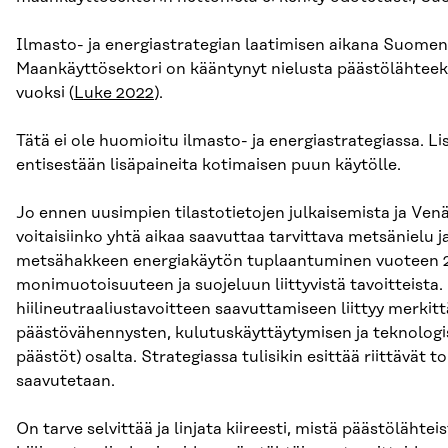
Ilmasto- ja energiastrategian laatimisen aikana Suomen 
Maankäyttösektori on kääntynyt nielusta päästölähteek
vuoksi (
Luke 2022
).
Tätä ei ole huomioitu ilmasto- ja energiastrategiassa. 
entisestään lisäpaineita kotimaisen puun käytölle.
Jo ennen uusimpien tilastotietojen julkaisemista ja Ven
voitaisiinko yhtä aikaa saavuttaa tarvittava metsänielu j
metsähakkeen energiakäytön tuplaantuminen vuoteen
monimuotoisuuteen ja suojeluun liittyvistä tavoitteista
hiilineutraaliustavoitteen saavuttamiseen liittyy mer
päästövähennysten, kulutuskäyttäytymisen ja teknologisen
päästöt) osalta. Strategiassa tulisikin esittää riittävät
saavutetaan.
On tarve selvittää ja linjata kiireesti, mistä päästölähtei