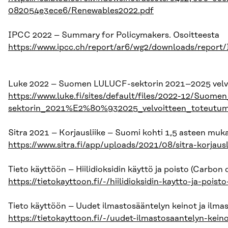
082054e3ece6/Renewables2022.pdf
IPCC 2022 – Summary for Policymakers. Osoitteesta
https://www.ipcc.ch/report/ar6/wg2/downloads/rep
Luke 2022 – Suomen LULUCF-sektorin 2021–2025 velvo
https://www.luke.fi/sites/default/files/2022-12/Suom
sektorin_2021%E2%80%932025_velvoitteen_toteutum
Sitra 2021 – Korjausliike – Suomi kohti 1,5 asteen muka
https://www.sitra.fi/app/uploads/2021/08/sitra-korjausl
Tieto käyttöön – Hiilidioksidin käyttö ja poisto (Carbon
https://tietokayttoon.fi/-/hiilidioksidin-kaytto-ja-poi
Tieto käyttöön – Uudet ilmastosääntelyn keinot ja ilm
https://tietokayttoon.fi/-/uudet-ilmastosaantelyn-kein