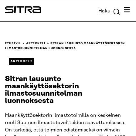
Siirry
Valik
Haku
suoraan
Sitra
sisältöön
↓
ETUSIVU
ARTIKKELI
SITRAN LAUSUNTO MAANKÄYTTÖSEKTORIN
ILMASTOSUUNNITELMAN LUONNOKSESTA
ARTIKKELI
Sitran lausunto
maankäyttösektorin
ilmastosuunnitelman
luonnoksesta
Maankäyttösektorin ilmastotoimilla on keskeinen
rooli Suomen ilmastotavoitteiden saavuttamisessa.
On tärkeää, että toimien edistämiseksi on viimein