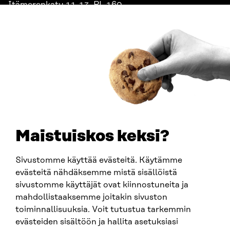
Itämerenkatu 11-13, PL 160,
00181 Helsinki
Saapumisohjeet
Y-TUNNUS
0202132-3
PUHELIN
+358 294 618 991
SÄHKÖPOSTI
etunimi.sukunimi@sitra.fi
sitra@sitra.fi
Maistuiskos keksi?
Sivustomme käyttää evästeitä. Käytämme
SITRA SOSIAALISESSA MEDIASSA
evästeitä nähdäksemme mistä sisällöistä
sivustomme käyttäjät ovat kiinnostuneita ja
LinkedIn
mahdollistaaksemme joitakin sivuston
Instagram
toiminnallisuuksia. Voit tutustua tarkemmin
YouTube
evästeiden sisältöön ja hallita asetuksiasi