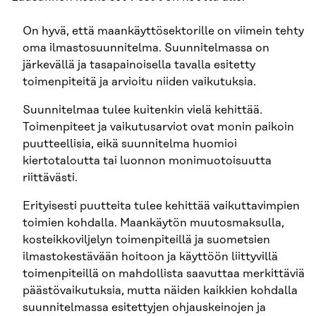
On hyvä, että maankäyttösektorille on viimein tehty
oma ilmastosuunnitelma. Suunnitelmassa on
järkevällä ja tasapainoisella tavalla esitetty
toimenpiteitä ja arvioitu niiden vaikutuksia.
Suunnitelmaa tulee kuitenkin vielä kehittää.
Toimenpiteet ja vaikutusarviot ovat monin paikoin
puutteellisia, eikä suunnitelma huomioi
kiertotaloutta tai luonnon monimuotoisuutta
riittävästi.
Erityisesti puutteita tulee kehittää vaikuttavimpien
toimien kohdalla. Maankäytön muutosmaksulla,
kosteikkoviljelyn toimenpiteillä ja suometsien
ilmastokestävään hoitoon ja käyttöön liittyvillä
toimenpiteillä on mahdollista saavuttaa merkittäviä
päästövaikutuksia, mutta näiden kaikkien kohdalla
suunnitelmassa esitettyjen ohjauskeinojen ja