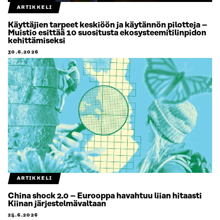
ARTIKKELI
Käyttäjien tarpeet keskiöön ja käytännön pilotteja –
Muistio esittää 10 suositusta ekosysteemitilinpidon
kehittämiseksi
30.6.2026
ARTIKKELI
China shock 2.0 – Eurooppa havahtuu liian hitaasti
Kiinan järjestelmävaltaan
25.6.2026