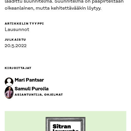
laadittu suunnitelma. Suunnitelma on pääpirteiltään
oikeanlainen, mutta kehitettävääkin löytyy.
ARTIKKELIN TYYPPI
Lausunnot
JULKAISTU
20.5.2022
KIRJOITTAJAT
Mari Pantsar
Samuli Puroila
ASIANTUNTIJA, OHJELMAT