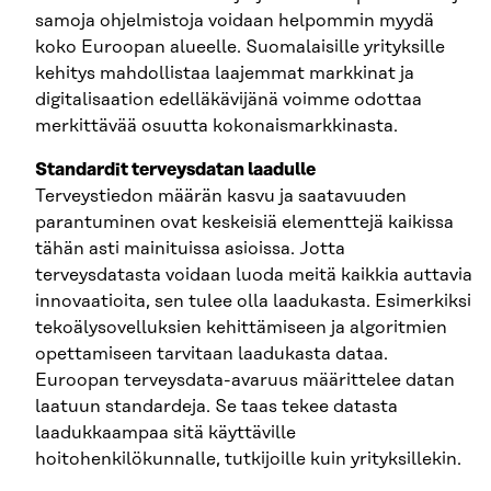
samoja ohjelmistoja voidaan helpommin myydä
koko Euroopan alueelle. Suomalaisille yrityksille
kehitys mahdollistaa laajemmat markkinat ja
digitalisaation edelläkävijänä voimme odottaa
merkittävää osuutta kokonaismarkkinasta.
Standardit terveysdatan laadulle
Terveystiedon määrän kasvu ja saatavuuden
parantuminen ovat keskeisiä elementtejä kaikissa
tähän asti mainituissa asioissa. Jotta
terveysdatasta voidaan luoda meitä kaikkia auttavia
innovaatioita, sen tulee olla laadukasta. Esimerkiksi
tekoälysovelluksien kehittämiseen ja algoritmien
opettamiseen tarvitaan laadukasta dataa.
Euroopan terveysdata-avaruus määrittelee datan
laatuun standardeja. Se taas tekee datasta
laadukkaampaa sitä käyttäville
hoitohenkilökunnalle, tutkijoille kuin yrityksillekin.