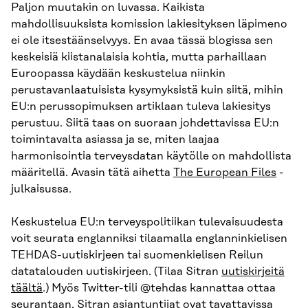
Paljon muutakin on luvassa. Kaikista
mahdollisuuksista komission lakiesityksen läpimeno
ei ole itsestäänselvyys. En avaa tässä blogissa sen
keskeisiä kiistanalaisia kohtia, mutta parhaillaan
Euroopassa käydään keskustelua niinkin
perustavanlaatuisista kysymyksistä kuin siitä, mihin
EU:n perussopimuksen artiklaan tuleva lakiesitys
perustuu. Siitä taas on suoraan johdettavissa EU:n
toimintavalta asiassa ja se, miten laajaa
harmonisointia terveysdatan käytölle on mahdollista
määritellä. Avasin tätä aihetta
The European Files
-
julkaisussa.
Keskustelua EU:n terveyspolitiikan tulevaisuudesta
voit seurata englanniksi tilaamalla englanninkielisen
TEHDAS-uutiskirjeen tai suomenkielisen Reilun
datatalouden uutiskirjeen. (Tilaa Sitran
uutiskirjeitä
täältä
.) Myös Twitter-tili @tehdas kannattaa ottaa
seurantaan. Sitran asiantuntijat ovat tavattavissa