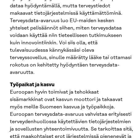
dataa hyödyntämällä, mutta terveystiedot
makaavat tietojärjestelmissä käyttämättöminä.
Terveysdata-avaruus luo EU-maiden kesken
yhteiset pelisäännöt siihen, miten terveysdataa
voidaan käyttää niin tieteelliseen tutkimukseen
kuin innovointiinkin. Voi siis olla, että
tulevaisuudessa kännykässäsi oleva
terveyssovellus, sinulle määrätty lääke tai ottamasi
rokotus on kehitetty hyödyntäen terveysdata-
avaruutta.
Työpaikat ja kasvu
Euroopan hyvin toimivat ja tehokkaat
sisämarkkinat ovat kasvun moottori ja takaavat
myös meille Suomeen kasvua ja työpaikkoja.
Euroopan terveysdata-avaruus vahvistaa erityisesti
terveydenhuollossa käytettävien tietojärjestelmien
ja sovellusten yhteentoimivuutta. Se tarkoittaa sitä,
että maakohtaiset erot järjestelmissä pienenevät ja