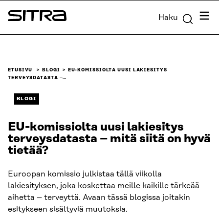
Siirry
Valik
Haku
suoraan
Sitra
sisältöön
↓
ETUSIVU
BLOGI
EU-KOMISSIOLTA UUSI LAKIESITYS
TERVEYSDATASTA –…
BLOGI
EU-komissiolta uusi lakiesitys
terveysdatasta – mitä siitä on hyvä
tietää?
Euroopan komissio julkistaa tällä viikolla
lakiesityksen, joka koskettaa meille kaikille tärkeää
aihetta – terveyttä. Avaan tässä blogissa joitakin
esitykseen sisältyviä muutoksia.