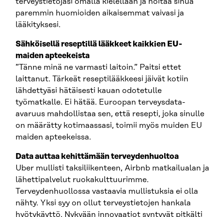
terveystietojasi omalla kielellään ja hoitaa sinua
paremmin huomioiden aikaisemmat vaivasi ja
lääkityksesi.
Sähköisellä reseptillä lääkkeet kaikkien EU-
maiden apteekeista
”Tänne minä ne varmasti laitoin.” Paitsi ettet
laittanut. Tärkeät reseptilääkkeesi jäivät kotiin
lähdettyäsi hätäisesti kauan odotetulle
työmatkalle. Ei hätää. Euroopan terveysdata-
avaruus mahdollistaa sen, että resepti, joka sinulle
on määrätty kotimaassasi, toimii myös muiden EU
maiden apteekeissa.
Data auttaa kehittämään terveydenhuoltoa
Uber mullisti taksiliikenteen, Airbnb matkailualan ja
lähettipalvelut ruokakulttuurimme.
Terveydenhuollossa vastaavia mullistuksia ei olla
nähty. Yksi syy on ollut terveystietojen hankala
hyötykäyttö. Nykyään innovaatiot syntyvät pitkälti