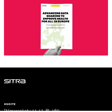
Sitra
OSOITE
Itämerenkatu 11-13, PL 160,