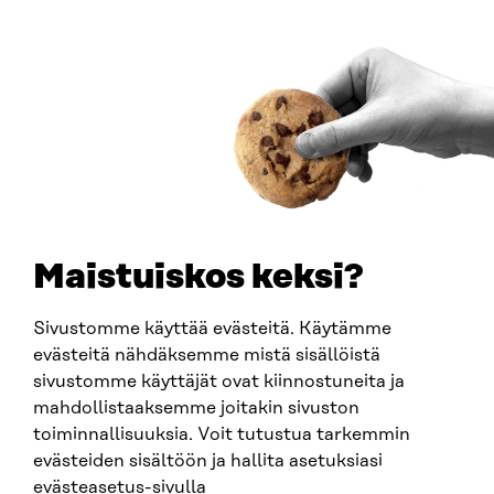
00181 Helsinki
Saapumisohjeet
Y-TUNNUS
0202132-3
PUHELIN
+358 294 618 991
SÄHKÖPOSTI
etunimi.sukunimi@sitra.fi
sitra@sitra.fi
Maistuiskos keksi?
Sivustomme käyttää evästeitä. Käytämme
SITRA SOSIAALISESSA MEDIASSA
evästeitä nähdäksemme mistä sisällöistä
sivustomme käyttäjät ovat kiinnostuneita ja
LinkedIn
mahdollistaaksemme joitakin sivuston
Instagram
toiminnallisuuksia. Voit tutustua tarkemmin
YouTube
evästeiden sisältöön ja hallita asetuksiasi
evästeasetus-sivulla