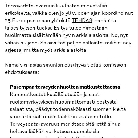
Terveysdata-avaruus kuulostaa minustakin
erikoiselta, vaikka olen jo yli vuoden ajan koordinoinut
25 Euroopan maan yhteistä
TEHDAS
-hanketta
lakiesityksen tueksi. Esitys tulee nimestään
huolimatta sisältämään hyvin arkisia asioita. No, nyt
vähän huijaan. Se sisältää paljon sellaista, mikä ei näy
arjessa, mutta myös arkisia asioita.
Nämä viisi asiaa sinunkin olisi hyvä tietää komission
ehdotuksesta:
Parempaa terveydenhuoltoa matkustettaessa
Kun matkustat kesällä etelään ja saat
ruokamyrkytyksen huolimattomasti pestystä
salaatista, päädyt todennäköisesti suomen kieltä
ymmärtämättömän lääkärin vastaanotolle.
Terveysdata-avaruus merkitsee sitä, että sinua
hoitava lääkäri voi katsoa suomalaisia