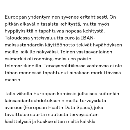
Euroopan yhdentyminen syvenee eritahtisesti. On
pitkän aikavälin tasaista kehitystä, mutta myös
hyppäyksittäin tapahtuvaa nopeaa kehitystä.
Taloudessa yhteisvaluutta euro ja IBAN-
maksustandardin käyttöönotto tekivät hypähdyksen
meille kaikille näkyväksi. Toinen vastaavanlainen
esimerkki oli roaming-maksujen poisto
telemarkkinoilla. Terveyspolitiikassa vastaavaa ei ole
tähän mennessä tapahtunut ainakaan merkittävissä
määrin.
Tällä viikolla Euroopan komissio julkaisee kuitenkin
lainsäädäntöehdotuksen nimeltä terveysdata-
avaruus (European Health Data Space), joka
tavoittelee suurta muutosta terveysdatan
käsittelyssä ja koskee siten meitä kaikkia.