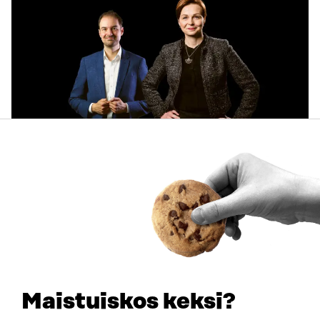
ARTIKKELI
Käyttäjien tarpeet keskiöön ja käytännön pilotteja –
Muistio esittää 10 suositusta ekosysteemitilinpidon
kehittämiseksi
30.6.2026
Maistuiskos keksi?