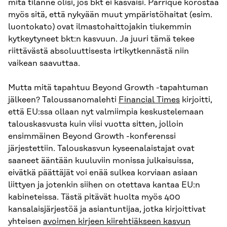
mitä tilanne olisi, jos bkt ei kasvaisi. Parrique korostaa
myös sitä, että nykyään muut ympäristöhaitat (esim.
luontokato) ovat ilmastohaittojakin tiukemmin
kytkeytyneet bkt:n kasvuun. Ja juuri tämä tekee
riittävästä absoluuttisesta irtikytkennästä niin
vaikean saavuttaa.
Mutta mitä tapahtuu Beyond Growth -tapahtuman
jälkeen? Taloussanomalehti
Financial Times
kirjoitti,
että EU:ssa ollaan nyt valmiimpia keskustelemaan
talouskasvusta kuin viisi vuotta sitten, jolloin
ensimmäinen Beyond Growth -konferenssi
järjestettiin. Talouskasvun kyseenalaistajat ovat
saaneet ääntään kuuluviin monissa julkaisuissa,
eivätkä päättäjät voi enää sulkea korviaan asiaan
liittyen ja jotenkin siihen on otettava kantaa EU:n
kabineteissa. Tästä pitävät huolta myös 400
kansalaisjärjestöä ja asiantuntijaa, jotka kirjoittivat
yhteisen
avoimen kirjeen
kiirehtiäkseen kasvun