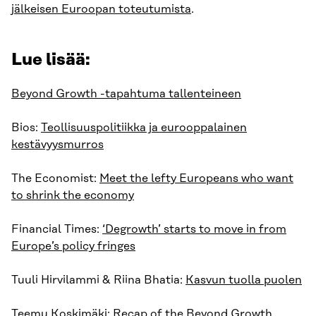
jälkeisen Euroopan toteutumista
.
Lue lisää:
Beyond Growth -tapahtuma tallenteineen
Bios:
Teollisuuspolitiikka ja eurooppalainen
kestävyysmurros
The Economist:
Meet the lefty Europeans who want
to shrink the economy
Financial Times:
‘Degrowth’ starts to move in from
Europe’s policy fringes
Tuuli Hirvilammi & Riina Bhatia:
Kasvun tuolla puolen
Teemu Koskimäki:
Recap of the Beyond Growth