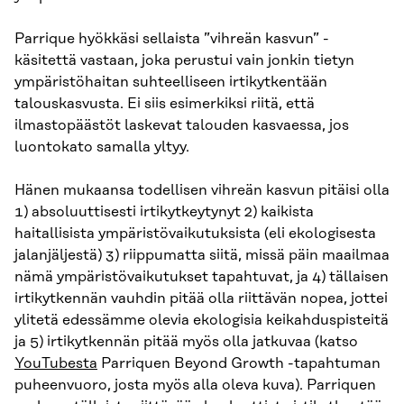
Parrique hyökkäsi sellaista ”vihreän kasvun” -
käsitettä vastaan, joka perustui vain jonkin tietyn
ympäristöhaitan suhteelliseen irtikytkentään
talouskasvusta. Ei siis esimerkiksi riitä, että
ilmastopäästöt laskevat talouden kasvaessa, jos
luontokato samalla yltyy.
Hänen mukaansa todellisen vihreän kasvun pitäisi olla
1) absoluuttisesti irtikytkeytynyt 2) kaikista
haitallisista ympäristövaikutuksista (eli ekologisesta
jalanjäljestä) 3) riippumatta siitä, missä päin maailmaa
nämä ympäristövaikutukset tapahtuvat, ja 4) tällaisen
irtikytkennän vauhdin pitää olla riittävän nopea, jottei
ylitetä edessämme olevia ekologisia keikahduspisteitä
ja 5) irtikytkennän pitää myös olla jatkuvaa (katso
YouTubesta
Parriquen Beyond Growth -tapahtuman
puheenvuoro, josta myös alla oleva kuva). Parriquen