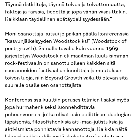
Täynnä ristiriitoja, täynnä toivoa ja toivottomuutta,
faktoja ja farssia, tiedettä ja jopa vähän viisauttakin.
Kaikkiaan täydellinen epätäydellisyydessään.”
Moni osanottaja kutsui jo paikan päällä konferenssia
”kasvunjälkeisyyden Woodstockiksi” (Woodstock of
post-growth). Samalla tavalla kuin vuonna 1969
järjestetyn Woodstockin eli maailman kuuluisimman
rock-festivaalin on sanottu olleen kaikkien sitä
seuranneiden festivaalien innoittaja ja muutoksen
toivon luoja, niin Beyond Growth vaikutti olevan sitä
suurelle osalle sen osanottajista.
Konferenssissa kuultiin perusesitelmien lisäksi myös
jopa hurmahenkiseksi luonnehdittavia
puheenvuoroja, jotka olivat osin poliittisen ideologian
läpäisemiä, filosofishenkisiä äiti-maa-julistuksia ja
aktivismista ponnistavia kannanottoja. Kaikkia näitä
leimasi ahdistus kiireestä ekokatastrofin uhatessa,