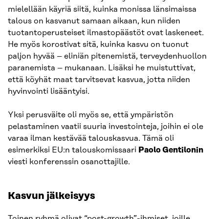
mielellään käyriä siitä, kuinka monissa länsimaissa
talous on kasvanut samaan aikaan, kun niiden
tuotantoperusteiset ilmastopäästöt ovat laskeneet.
He myös korostivat sitä, kuinka kasvu on tuonut
paljon hyvää – eliniän pitenemistä, terveydenhuollon
paranemista – mukanaan. Lisäksi he muistuttivat,
että köyhät maat tarvitsevat kasvua, jotta niiden
hyvinvointi lisääntyisi.
Yksi perusväite oli myös se, että ympäristön
pelastaminen vaatii suuria investointeja, joihin ei ole
varaa ilman kestävää talouskasvua. Tämä oli
esimerkiksi EU:n talouskomissaari
Paolo Gentilonin
viesti konferenssin osanottajille.
Kasvun jälkeisyys
Toinen ryhmä olivat “post-growth”-ihmiset, joille