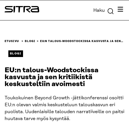
Siirry
Valik
Haku
suoraan
Sitra
sisältöön
↓
ETUSIVU
BLOGI
EU:N TALOUS-WOODSTOCKISSA KASVUSTA JA SEN…
BLOGI
EU:n talous-Woodstockissa
kasvusta ja sen kritiikistä
keskusteltiin avoimesti
Toukokuinen Beyond Growth -jättikonferenssi osoitti
EU:n olevan valmis keskusteluun talouskasvun eri
puolista. Uudenlaisille talouden narratiiveille on paitsi
huutava tarve myös kysyntää.