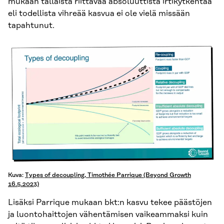
mukaan tällaista riittävää absoluuttista irtikytkentää
eli todellista vihreää kasvua ei ole vielä missään
tapahtunut.
Kuva:
Types of decoupling, Timothée Parrique (Beyond Growth
16.5.2023)
Lisäksi Parrique mukaan bkt:n kasvu tekee päästöjen
ja luontohaittojen vähentämisen vaikeammaksi kuin