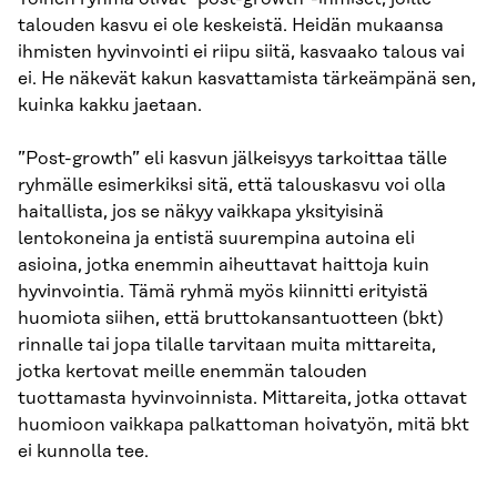
talouden kasvu ei ole keskeistä. Heidän mukaansa
ihmisten hyvinvointi ei riipu siitä, kasvaako talous vai
ei. He näkevät kakun kasvattamista tärkeämpänä sen,
kuinka kakku jaetaan.
”Post-growth” eli kasvun jälkeisyys tarkoittaa tälle
ryhmälle esimerkiksi sitä, että talouskasvu voi olla
haitallista, jos se näkyy vaikkapa yksityisinä
lentokoneina ja entistä suurempina autoina eli
asioina, jotka enemmin aiheuttavat haittoja kuin
hyvinvointia. Tämä ryhmä myös kiinnitti erityistä
huomiota siihen, että bruttokansantuotteen (bkt)
rinnalle tai jopa tilalle tarvitaan muita mittareita,
jotka kertovat meille enemmän talouden
tuottamasta hyvinvoinnista. Mittareita, jotka ottavat
huomioon vaikkapa palkattoman hoivatyön, mitä bkt
ei kunnolla tee.