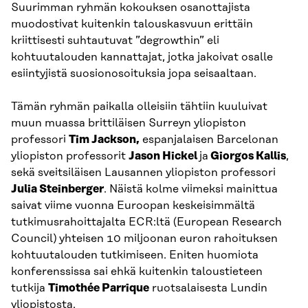
Suurimman ryhmän kokouksen osanottajista
muodostivat kuitenkin talouskasvuun erittäin
kriittisesti suhtautuvat ”degrowthin” eli
kohtuutalouden kannattajat, jotka jakoivat osalle
esiintyjistä suosionosoituksia jopa seisaaltaan.
Tämän ryhmän paikalla olleisiin tähtiin kuuluivat
muun muassa brittiläisen Surreyn yliopiston
professori
Tim Jackson,
espanjalaisen Barcelonan
yliopiston professorit
Jason Hickel
ja
Giorgos Kallis
,
sekä sveitsiläisen Lausannen yliopiston professori
Julia Steinberger
. Näistä kolme viimeksi mainittua
saivat viime vuonna Euroopan keskeisimmältä
tutkimusrahoittajalta ECR:ltä (European Research
Council) yhteisen 10 miljoonan euron rahoituksen
kohtuutalouden tutkimiseen. Eniten huomiota
konferenssissa sai ehkä kuitenkin taloustieteen
tutkija
Timothée Parrique
ruotsalaisesta Lundin
yliopistosta.