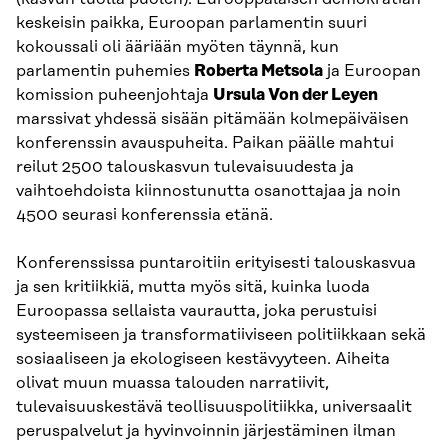
keskeisin paikka, Euroopan parlamentin suuri
kokoussali oli ääriään myöten täynnä, kun
parlamentin puhemies
Roberta Metsola
ja Euroopan
komission puheenjohtaja
Ursula Von der Leyen
marssivat yhdessä sisään pitämään kolmepäiväisen
konferenssin avauspuheita. Paikan päälle mahtui
reilut 2500 talouskasvun tulevaisuudesta ja
vaihtoehdoista kiinnostunutta osanottajaa ja noin
4500 seurasi konferenssia etänä.
Konferenssissa puntaroitiin erityisesti talouskasvua
ja sen kritiikkiä, mutta myös sitä, kuinka luoda
Euroopassa sellaista vaurautta, joka perustuisi
systeemiseen ja transformatiiviseen politiikkaan sekä
sosiaaliseen ja ekologiseen kestävyyteen. Aiheita
olivat muun muassa talouden narratiivit,
tulevaisuuskestävä teollisuuspolitiikka, universaalit
peruspalvelut ja hyvinvoinnin järjestäminen ilman