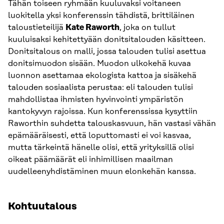
Tähän toiseen ryhmään kuuluvaksi voitaneen
luokitella yksi konferenssin tähdistä, brittiläinen
taloustieteilijä
Kate Raworth
, joka on tullut
kuuluisaksi kehitettyään donitsitalouden käsitteen.
Donitsitalous on malli, jossa talouden tulisi asettua
donitsimuodon sisään. Muodon ulkokehä kuvaa
luonnon asettamaa ekologista kattoa ja sisäkehä
talouden sosiaalista perustaa: eli talouden tulisi
mahdollistaa ihmisten hyvinvointi ympäristön
kantokyvyn rajoissa. Kun konferenssissa kysyttiin
Raworthin suhdetta talouskasvuun, hän vastasi vähän
epämääräisesti, että loputtomasti ei voi kasvaa,
mutta tärkeintä hänelle olisi, että yrityksillä olisi
oikeat päämäärät eli inhimillisen maailman
uudelleenyhdistäminen muun elonkehän kanssa.
Kohtuutalous