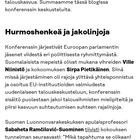
talouskasvua. Summaamme tässä blogissa
konferenssin keskusteluita.
Hurmoshenkeä ja jakolinjoja
Konferenssin järjestivät Euroopan parlamentin
jäsenet viidestä eri poliittisesta ryhmittymästä.
Suomalaisista mepeistä olivat mukana vihreiden
Ville
Niinistö
ja kokoomuksen
Sirpa Pietikäinen
. Siinä
missä järjestäminen oli rajoja ylittävä yhteisponnistus
ja osoitus EU-instituutioiden valmiudesta
uudenlaiseen talouskeskusteluun, konferenssin
sisältö puolestaan jakoi talousihmisten mielipiteitä ja
piirsi kasvuun suhtautumisen suhteen rajalinjoja.
Suomen Luonnonvarakeskuksen apulaisprofessori
Sabaheta Ramčilović-Suominen
tiivisti
kokouksen
tunnelman seuraavasti: ”Mikä tapahtuma se olikaan!