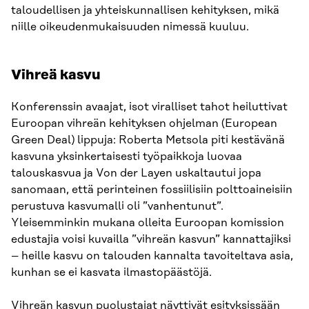
taloudellisen ja yhteiskunnallisen kehityksen, mikä
niille oikeudenmukaisuuden nimessä kuuluu.
Vihreä kasvu
Konferenssin avaajat, isot viralliset tahot heiluttivat
Euroopan vihreän kehityksen ohjelman (European
Green Deal) lippuja: Roberta Metsola piti kestävänä
kasvuna yksinkertaisesti työpaikkoja luovaa
talouskasvua ja Von der Layen uskaltautui jopa
sanomaan, että perinteinen fossiilisiin polttoaineisiin
perustuva kasvumalli oli ”vanhentunut”.
Yleisemminkin mukana olleita Euroopan komission
edustajia voisi kuvailla ”vihreän kasvun” kannattajiksi
– heille kasvu on talouden kannalta tavoiteltava asia,
kunhan se ei kasvata ilmastopäästöjä.
Vihreän kasvun puolustajat näyttivät esityksissään