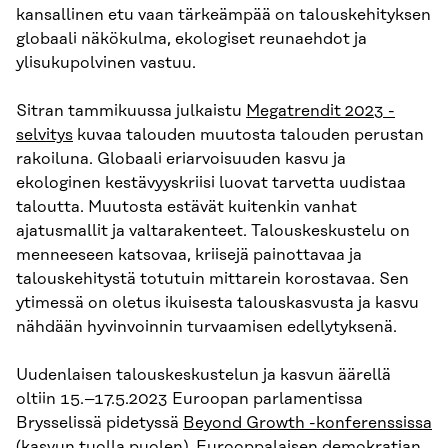
kansallinen etu vaan tärkeämpää on talouskehityksen
globaali näkökulma, ekologiset reunaehdot ja
ylisukupolvinen vastuu.
Sitran tammikuussa julkaistu
Megatrendit 2023 -
selvitys
kuvaa talouden muutosta talouden perustan
rakoiluna. Globaali eriarvoisuuden kasvu ja
ekologinen kestävyyskriisi luovat tarvetta uudistaa
taloutta. Muutosta estävät kuitenkin vanhat
ajatusmallit ja valtarakenteet. Talouskeskustelu on
menneeseen katsovaa, kriisejä painottavaa ja
talouskehitystä totutuin mittarein korostavaa. Sen
ytimessä on oletus ikuisesta talouskasvusta ja kasvu
nähdään hyvinvoinnin turvaamisen edellytyksenä.
Uudenlaisen talouskeskustelun ja kasvun äärellä
oltiin 15.–17.5.2023 Euroopan parlamentissa
Brysselissä pidetyssä
Beyond Growth -konferenssissa
(kasvun tuolla puolen). Eurooppalaisen demokratian