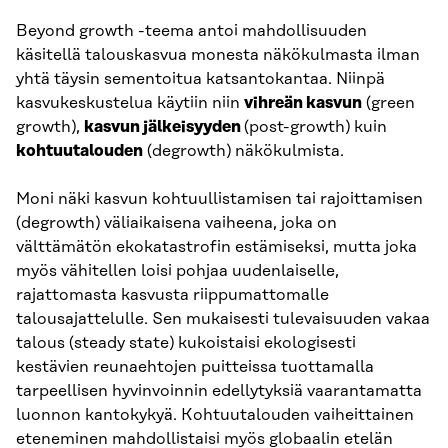
Beyond growth -teema antoi mahdollisuuden
käsitellä talouskasvua monesta näkökulmasta ilman
yhtä täysin sementoitua katsantokantaa. Niinpä
kasvukeskustelua käytiin niin
vihreän kasvun
(green
growth),
kasvun jälkeisyyden
(post-growth) kuin
kohtuutalouden
(degrowth) näkökulmista.
Moni näki kasvun kohtuullistamisen tai rajoittamisen
(degrowth) väliaikaisena vaiheena, joka on
välttämätön ekokatastrofin estämiseksi, mutta joka
myös vähitellen loisi pohjaa uudenlaiselle,
rajattomasta kasvusta riippumattomalle
talousajattelulle. Sen mukaisesti tulevaisuuden vakaa
talous (steady state) kukoistaisi ekologisesti
kestävien reunaehtojen puitteissa tuottamalla
tarpeellisen hyvinvoinnin edellytyksiä vaarantamatta
luonnon kantokykyä. Kohtuutalouden vaiheittainen
eteneminen mahdollistaisi myös globaalin etelän