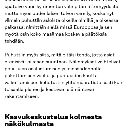
epätoivo vuosikymmenten välinpitämättömyydestä,
mutta myös uudenlaisen toivon väreily, koska nyt
viimein puhuttiin asioista oikeilla nimillä ja oikeassa
paikassa, nimittäin siellä missä Eurooppaa ja sen
myötä osin koko maailmaa koskevia päätöksiä
tehdään.
Puhuttiin myös siitä, mitä pitäisi tehdä, jotta asiat
etenisivät oikeaan suuntaan. Näkemykset vaihtelivat
poliittisen osallistumisen ja lainsäädännöllä
pakottamisen välillä, ja puolueiden kautta
vaikuttamiseen kehotettiin yhtä määrätietoisesti kuin
toisaalla pienen ja kestävän elämäntavan
rakentamiseen.
Kasvukeskustelua kolmesta
näkökulmasta