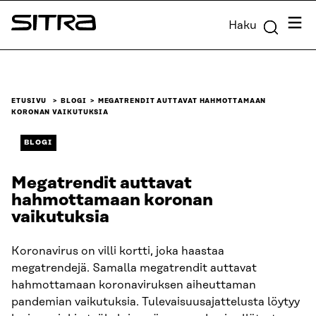
Siirry
Valik
Haku
suoraan
Sitra
sisältöön
↓
ETUSIVU
BLOGI
MEGATRENDIT AUTTAVAT HAHMOTTAMAAN
KORONAN VAIKUTUKSIA
BLOGI
Megatrendit auttavat
hahmottamaan koronan
vaikutuksia
Koronavirus on villi kortti, joka haastaa
megatrendejä. Samalla megatrendit auttavat
hahmottamaan koronaviruksen aiheuttaman
pandemian vaikutuksia. Tulevaisuusajattelusta löytyy