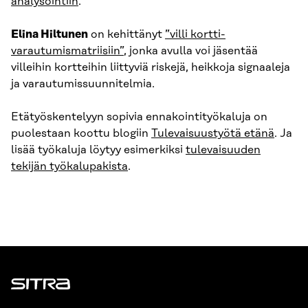
analysointiin
.
Elina Hiltunen
on kehittänyt
”villi kortti-
varautumismatriisiin”
, jonka avulla voi jäsentää
villeihin kortteihin liittyviä riskejä, heikkoja signaaleja
ja varautumissuunnitelmia.
Etätyöskentelyyn sopivia ennakointityökaluja on
puolestaan koottu blogiin
Tulevaisuustyötä etänä
. Ja
lisää työkaluja löytyy esimerkiksi
tulevaisuuden
tekijän työkalupakista
.
Sitra