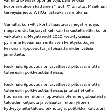
valmiita skenaariopohdintoja. Esimerkiksi
koronaviruksen kaltainen ”Tauti X” on ollut
Maailman
terveysjärjestö WHO:n listauksissa
mukana.
Samalla, kun villit kortit haastavat megatrendejä,
megatrendit tarjoavat kehikon tarkastella villin kortin
vaikutuksia. Megatrendit 2020 -selvityksessä
pyrimme kuvaamaan erilaisten kehityskulkujen
keskinäisriippuvuutta ja toisaalta niiden välisiä
jännitteitä.
Keskinäisriippuvuus on tavallisesti piilossa, mutta
tulee esiin poikkeustilanteissa.
Keskinäisriippuvuus on tavallisesti piilossa, mutta
tulee esiin poikkeustilanteissa, ja tällä hetkellä
huomaamme miten riippuvaisia olemme globaaleista
talouden ketjuista ja toisaalta, miten yhteen
kytkeytyneitä talous, teknologia, politiikka, kulttuuri