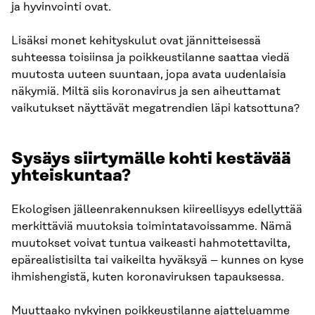
ja hyvinvointi ovat.
Lisäksi monet kehityskulut ovat jännitteisessä
suhteessa toisiinsa ja poikkeustilanne saattaa viedä
muutosta uuteen suuntaan, jopa avata uudenlaisia
näkymiä. Miltä siis koronavirus ja sen aiheuttamat
vaikutukset näyttävät megatrendien läpi katsottuna?
Sysäys siirtymälle kohti kestävää
yhteiskuntaa?
Ekologisen jälleenrakennuksen kiireellisyys edellyttää
merkittäviä muutoksia toimintatavoissamme. Nämä
muutokset voivat tuntua vaikeasti hahmotettavilta,
epärealistisilta tai vaikeilta hyväksyä – kunnes on kyse
ihmishengistä, kuten koronaviruksen tapauksessa.
Muuttaako nykyinen poikkeustilanne ajatteluamme