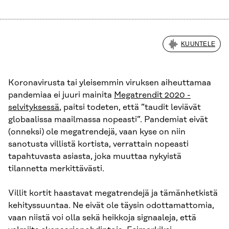
KUUNTELE
Koronavirusta tai yleisemmin viruksen aiheuttamaa
pandemiaa ei juuri mainita
Megatrendit 2020 -
selvityksessä
, paitsi todeten, että ”taudit leviävät
globaalissa maailmassa nopeasti”. Pandemiat eivät
(onneksi) ole megatrendejä, vaan kyse on niin
sanotusta villistä kortista, verrattain nopeasti
tapahtuvasta asiasta, joka muuttaa nykyistä
tilannetta merkittävästi.
Villit kortit haastavat megatrendejä ja tämänhetkistä
kehityssuuntaa. Ne eivät ole täysin odottamattomia,
vaan niistä voi olla sekä heikkoja signaaleja, että