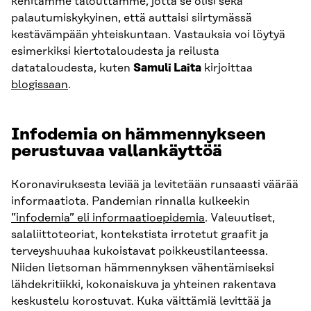
kehitämme talouttamme, jotta se olisi sekä
palautumiskykyinen, että auttaisi siirtymässä
kestävämpään yhteiskuntaan. Vastauksia voi löytyä
esimerkiksi kiertotaloudesta ja reilusta
datataloudesta, kuten
Samuli Laita
kirjoittaa
blogissaan
.
Infodemia on hämmennykseen
perustuvaa vallankäyttöä
Koronaviruksesta leviää ja levitetään runsaasti väärää
informaatiota. Pandemian rinnalla kulkeekin
”infodemia” eli informaatioepidemia
. Valeuutiset,
salaliittoteoriat, kontekstista irrotetut graafit ja
terveyshuuhaa kukoistavat poikkeustilanteessa.
Niiden lietsoman hämmennyksen vähentämiseksi
lähdekritiikki, kokonaiskuva ja yhteinen rakentava
keskustelu korostuvat. Kuka väittämiä levittää ja