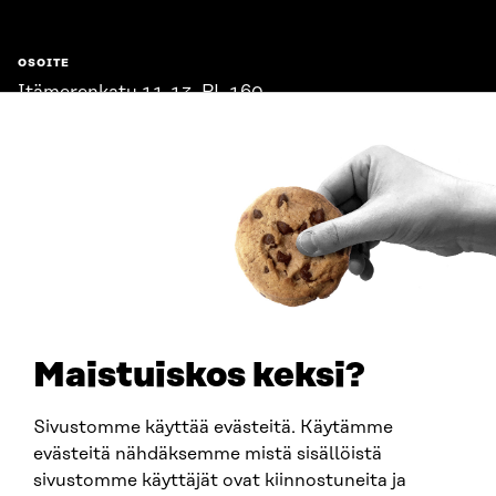
OSOITE
Itämerenkatu 11-13, PL 160,
00181 Helsinki
Saapumisohjeet
Y-TUNNUS
0202132-3
PUHELIN
+358 294 618 991
SÄHKÖPOSTI
etunimi.sukunimi@sitra.fi
sitra@sitra.fi
Maistuiskos keksi?
Sivustomme käyttää evästeitä. Käytämme
SITRA SOSIAALISESSA MEDIASSA
evästeitä nähdäksemme mistä sisällöistä
sivustomme käyttäjät ovat kiinnostuneita ja