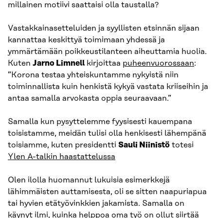
millainen motiivi saattaisi olla taustalla?
Vastakkainasetteluiden ja syyllisten etsinnän sijaan
kannattaa keskittyä toimimaan yhdessä ja
ymmärtämään poikkeustilanteen aiheuttamia huolia.
Kuten
Jarno Limnell
kirjoittaa
puheenvuorossaan
:
”Korona testaa yhteiskuntamme nykyistä niin
toiminnallista kuin henkistä kykyä vastata kriiseihin ja
antaa samalla arvokasta oppia seuraavaan.”
Samalla kun pysyttelemme fyysisesti kauempana
toisistamme, meidän tulisi olla henkisesti lähempänä
toisiamme, kuten presidentti
Sauli Niinistö
totesi
Ylen A-talkin haastattelussa
Olen ilolla huomannut lukuisia esimerkkejä
lähimmäisten auttamisesta, oli se sitten naapuriapua
tai hyvien etätyövinkkien jakamista. Samalla on
käynyt ilmi, kuinka helppoa oma työ on ollut siirtää