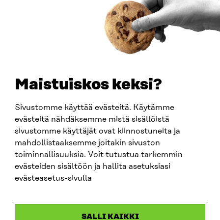
0202132-3
PUHELIN
+358 294 618 991
SÄHKÖPOSTI
etunimi.sukunimi@sitra.fi
sitra@sitra.fi
Maistuiskos keksi?
Sivustomme käyttää evästeitä. Käytämme
SITRA SOSIAALISESSA MEDIASSA
evästeitä nähdäksemme mistä sisällöistä
sivustomme käyttäjät ovat kiinnostuneita ja
LinkedIn
mahdollistaaksemme joitakin sivuston
Instagram
toiminnallisuuksia. Voit tutustua tarkemmin
YouTube
evästeiden sisältöön ja hallita asetuksiasi
evästeasetus-sivulla
Sitra 2025
SALLI KAIKKI