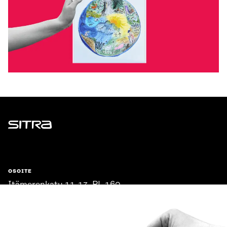
Sitra
OSOITE
Itämerenkatu 11-13, PL 160,
00181 Helsinki
Saapumisohjeet
Y-TUNNUS