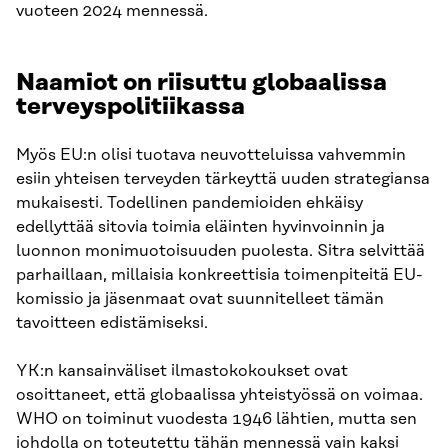
vuoteen 2024 mennessä.
Naamiot on riisuttu globaalissa
terveyspolitiikassa
Myös EU:n olisi tuotava neuvotteluissa vahvemmin
esiin yhteisen terveyden tärkeyttä uuden strategiansa
mukaisesti. Todellinen pandemioiden ehkäisy
edellyttää sitovia toimia eläinten hyvinvoinnin ja
luonnon monimuotoisuuden puolesta. Sitra selvittää
parhaillaan, millaisia konkreettisia toimenpiteitä EU-
komissio ja jäsenmaat ovat suunnitelleet tämän
tavoitteen edistämiseksi.
YK:n kansainväliset ilmastokokoukset ovat
osoittaneet, että globaalissa yhteistyössä on voimaa.
WHO on toiminut vuodesta 1946 lähtien, mutta sen
johdolla on toteutettu tähän mennessä vain kaksi