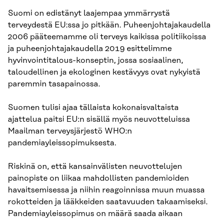
Suomi on edistänyt laajempaa ymmärrystä
terveydestä EU:ssa jo pitkään. Puheenjohtajakaudella
2006 pääteemamme oli terveys kaikissa politiikoissa
ja puheenjohtajakaudella 2019 esittelimme
hyvinvointitalous-konseptin, jossa sosiaalinen,
taloudellinen ja ekologinen kestävyys ovat nykyistä
paremmin tasapainossa.
Suomen tulisi ajaa tällaista kokonaisvaltaista
ajattelua paitsi EU:n sisällä myös neuvotteluissa
Maailman terveysjärjestö WHO:n
pandemiayleissopimuksesta.
Riskinä on, että kansainvälisten neuvottelujen
painopiste on liikaa mahdollisten pandemioiden
havaitsemisessa ja niihin reagoinnissa muun muassa
rokotteiden ja lääkkeiden saatavuuden takaamiseksi.
Pandemiayleissopimus on määrä saada aikaan