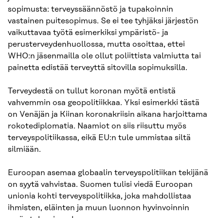
sopimusta: terveyssäännöstö ja tupakoinnin
vastainen puitesopimus. Se ei tee tyhjäksi järjestön
vaikuttavaa työtä esimerkiksi ympäristö- ja
perusterveydenhuollossa, mutta osoittaa, ettei
WHO:n jäsenmailla ole ollut poliittista valmiutta tai
painetta edistää terveyttä sitovilla sopimuksilla.
Terveydestä on tullut koronan myötä entistä
vahvemmin osa geopolitiikkaa. Yksi esimerkki tästä
on Venäjän ja Kiinan koronakriisin aikana harjoittama
rokotediplomatia. Naamiot on siis riisuttu myös
terveyspolitiikassa, eikä EU:n tule ummistaa siltä
silmiään.
Euroopan asemaa globaalin terveyspolitiikan tekijänä
on syytä vahvistaa. Suomen tulisi viedä Euroopan
unionia kohti terveyspolitiikka, joka mahdollistaa
ihmisten, eläinten ja muun luonnon hyvinvoinnin