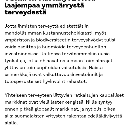
laajempaa ymmärrystä
terveydestä
Jotta ihmisten terveyttä edistettäisiin
mahdollisimman kustannustehokkaasti, myös
ympäristön ja biodiversiteetin terveyshyödyt tulisi
voida osoittaa ja huomioida terveydenhuollon
investoinneissa. Jatkossa tarvitsemmekin uusia
työkaluja, jotka ohjaavat näkemään toimialarajat
ylittävien toimenpiteiden vaikutuksia. Näistä
esimerkkejä ovat vaikuttavuusinvestoinnit ja
tulosperusteiset hyvinvointirahastot.
Yhteiseen terveyteen liittyvien ratkaisujen kaupalliset
markkinat ovat vielä lastenkengissä. Niille syntyy
ennen pitkää globaalit markkinat, ja nyt olisi oikea
aika suomalaisten yritysten rakentaa edelläkävijyyttä
alalla.