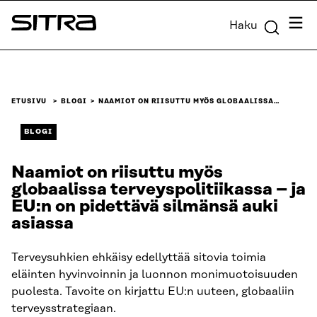
Siirry
Valik
Haku
suoraan
Sitra
sisältöön
↓
ETUSIVU
BLOGI
NAAMIOT ON RIISUTTU MYÖS GLOBAALISSA…
BLOGI
Naamiot on riisuttu myös
globaalissa terveyspolitiikassa – ja
EU:n on pidettävä silmänsä auki
asiassa
Terveysuhkien ehkäisy edellyttää sitovia toimia
eläinten hyvinvoinnin ja luonnon monimuotoisuuden
puolesta. Tavoite on kirjattu EU:n uuteen, globaaliin
terveysstrategiaan.