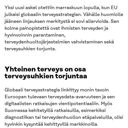
Yksi uusi askel otettiin marraskuun lopulla, kun EU
julkaisi globaalin terveysstrategian. Vähälle huomiolle
jääneen linjauksen merkitystä ei sovi aliarvioida. Sen
kolme painopistettä ovat ihmisten terveyden ja
hyvinvoinnin parantaminen,
terveydenhuoltojärjestelmien vahvistaminen sekä
terveysuhkien torjunta.
Yhteinen terveys on osa
terveysuhkien torjuntaa
Globaali terveysstrategia linkittyy monin tavoin
Euroopan tulevaan terveysdata-avaruuteen ja sen
digitaalisten ratkaisujen vientipotentiaaliin. Myös
Suomessa kehitetyillä ratkaisuilla, esimerkiksi
diagnostiikan tai terveydenhuollon etäpalveluilla, olisi
hyvinkin kysyntää kehittyvillä markkinoilla.