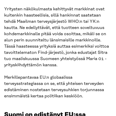
Yritysten näkökulmasta kehittyvät markkinat ovat
kuitenkin haasteellisia, sillä hankinnat saatetaan
tehdä Maailman terveysjärjestö WHO:n tai YK:n
kautta. Ne edellyttävät, että tuotteen soveltuvuus
kohdemarkkinalle pitää voida osoittaa, mikäli se on
alun perin suunniteltu länsimaisille markkinoille.
Tässä haasteessa yrityksiä auttaa esimerkiksi voittoa
tavoittelematon Find-järjestö, jonka edustajat Sitra
tuo maaliskuussa Suomeen yhteistyössä Maria 01 -
yrityskiihdyttämön kanssa.
Merkillepantavaa EU:n globaalissa
terveysstrategiassa on se, että yhteisen terveyden
edistäminen nostetaan terveysuhkien torjunnassa
ensimmäistä kertaa politiikan keskiöön.
Suomi on edistänyt EU:ssa