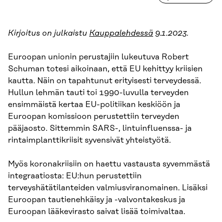
Kirjoitus on julkaistu
Kauppalehdessä
9.1.2023.
Euroopan unionin perustajiin lukeutuva Robert
Schuman totesi aikoinaan, että EU kehittyy kriisien
kautta. Näin on tapahtunut erityisesti terveydessä.
Hullun lehmän tauti toi 1990-luvulla terveyden
ensimmäistä kertaa EU-politiikan keskiöön ja
Euroopan komissioon perustettiin terveyden
pääjaosto. Sittemmin SARS-, lintuinfluenssa- ja
rintaimplanttikriisit syvensivät yhteistyötä.
Myös koronakriisiin on haettu vastausta syvemmästä
integraatiosta: EU:hun perustettiin
terveyshätätilanteiden valmiusviranomainen. Lisäksi
Euroopan tautienehkäisy ja -valvontakeskus ja
Euroopan lääkevirasto saivat lisää toimivaltaa.