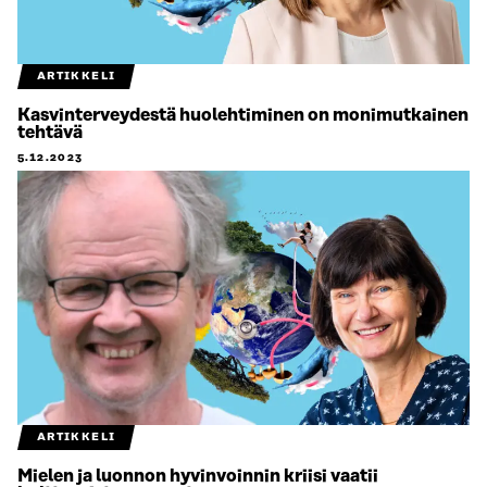
ARTIKKELI
Kasvinterveydestä huolehtiminen on monimutkainen
tehtävä
5.12.2023
ARTIKKELI
Mielen ja luonnon hyvinvoinnin kriisi vaatii