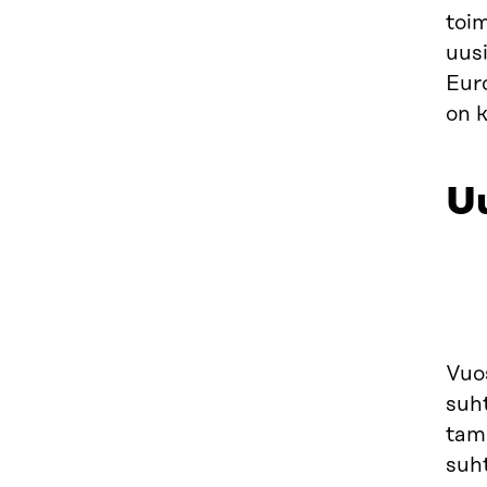
toim
uusi
Euro
on k
Uu
Vuo
suh
tam
suh