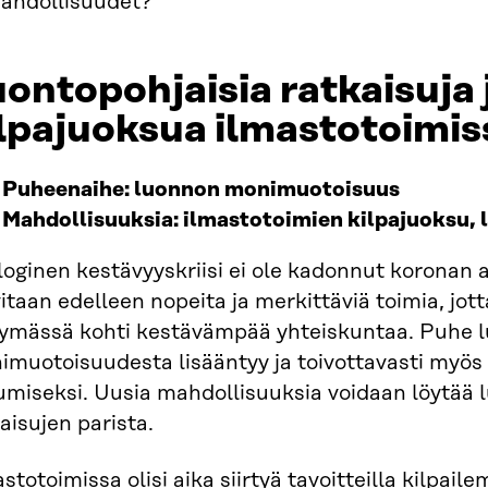
mahdollisuudet?
ontopohjaisia ratkaisuja 
lpajuoksua ilmastotoimis
Puheenaihe: luonnon monimuotoisuus
Mahdollisuuksia: ilmastotoimien kilpajuoksu, 
loginen kestävyyskriisi ei ole kadonnut koronan
itaan edelleen nopeita ja merkittäviä toimia, jo
rtymässä kohti kestävämpää yhteiskuntaa. Puhe 
imuotoisuudesta lisääntyy ja toivottavasti myös
umiseksi. Uusia mahdollisuuksia voidaan löytää 
aisujen parista.
stotoimissa olisi aika siirtyä tavoitteilla kilpail