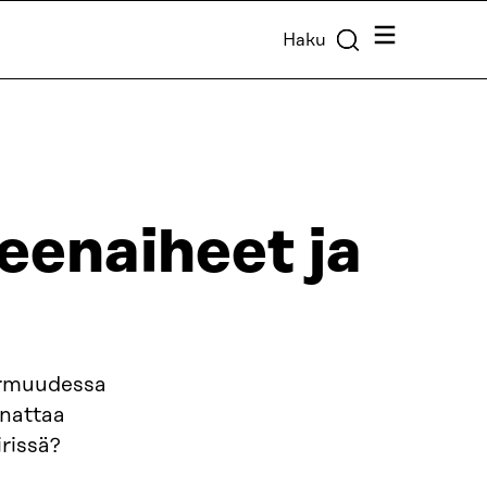
Valikko
Haku
enaiheet ja
armuudessa
nnattaa
irissä?