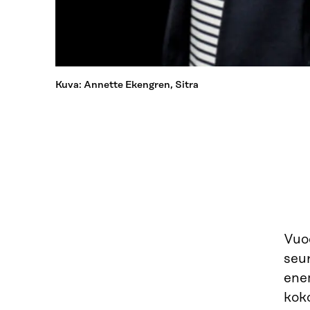
Kuva: Annette Ekengren, Sitra
Vuod
seur
enem
kok