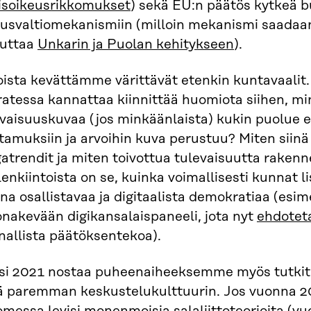
isoikeusrikkomukset
) sekä EU:n päätös kytkeä b
eusvaltiomekanismiin (milloin mekanismi saadaan
kuttaa
Unkarin ja Puolan kehitykseen
).
oista kevättämme värittävät etenkin kuntavaalit.
atessa kannattaa kiinnittää huomiota siihen, mi
vaisuuskuvaa (jos minkäänlaista) kukin puolue es
ttamuksiin ja arvoihin kuva perustuu? Miten siin
trendit ja miten toivottua tulevaisuutta rakenn
enkiintoista on se, kuinka voimallisesti kunnat 
na osallistavaa ja digitaalista demokratiaa (esi
nakevään digikansalaispaneeli, jota nyt
ehdotet
nallista päätöksentekoa).
si 2021 nostaa puheenaiheeksemme myös tutkit
ä paremman keskustelukulttuurin. Jos vuonna 20