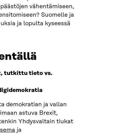
i päästöjen vähentämiseen,
ilensitomiseen? Suomelle ja
uksia ja lopulta kyseessä
entällä
t
, tutkittu tieto vs.
 digidemokratia
a demokratian ja vallan
imaan astuva Brexit,
tenkin Yhdysvaltain tiukat
 asema
ja