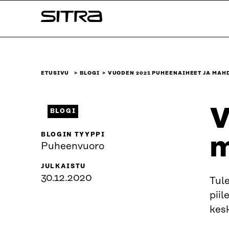
Siirry
Sitra
suoraan
sisältöön
↓
ETUSIVU
BLOGI
VUODEN 2021 PUHEENAIHEET JA MAH
V
BLOGI
BLOGIN TYYPPI
m
Puheenvuoro
JULKAISTU
30.12.2020
Tul
pii
kesk