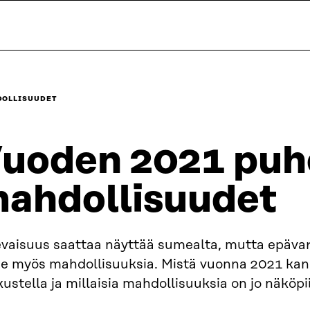
DOLLISUUDET
uoden 2021 puhe
ahdollisuudet
evaisuus saattaa näyttää sumealta, mutta epäv
lee myös mahdollisuuksia. Mistä vuonna 2021 ka
ustella ja millaisia mahdollisuuksia on jo näköpi