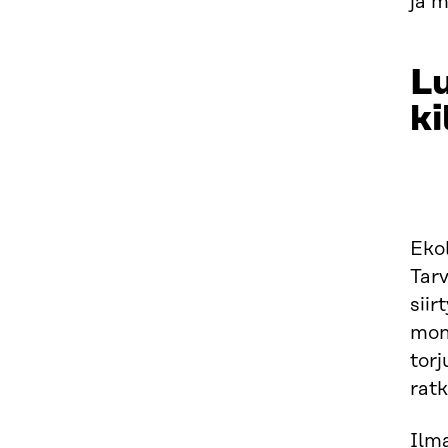
ja 
Lu
ki
Eko
Tarv
sii
mon
torj
ratk
Ilma