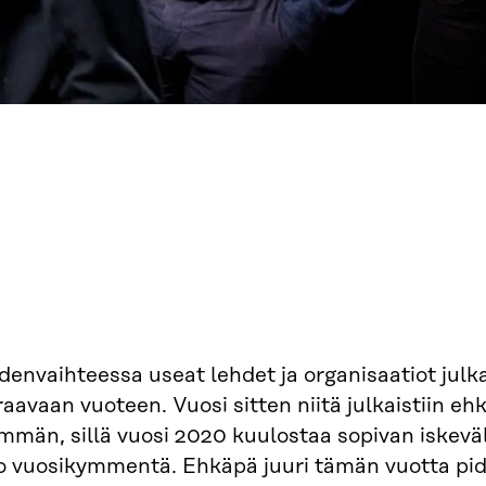
envaihteessa useat lehdet ja organisaatiot julk
aavaan vuoteen. Vuosi sitten niitä julkaistiin ehk
män, sillä vuosi 2020 kuulostaa sopivan iskeväl
o vuosikymmentä. Ehkäpä juuri tämän vuotta 