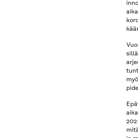
inn
aika
kor
kää
Vuo
sill
arj
tun
myö
pid
Epä
aik
2021
mit