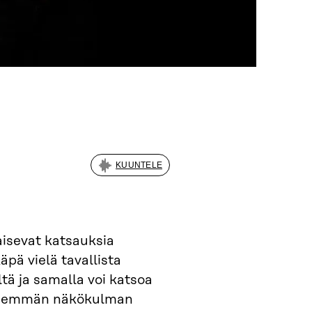
KUUNTELE
aisevat katsauksia
äpä vielä tavallista
tä ja samalla voi katsoa
pidemmän näkökulman