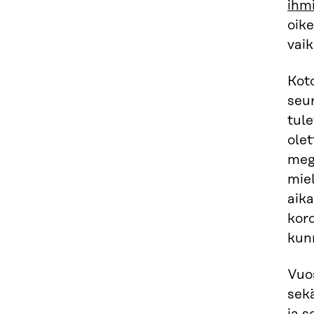
ihm
oik
vai
Kot
seur
tule
ole
mega
miel
aika
koro
kun
Vuo
sek