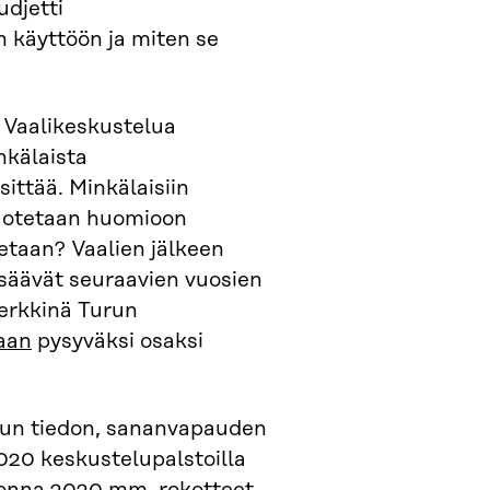
udjetti
 käyttöön ja miten se
 Vaalikeskustelua
nkälaista
ittää. Minkälaisiin
ä otetaan huomioon
etaan? Vaalien jälkeen
lisäävät seuraavien vuosien
merkkinä Turun
aan
pysyväksi osaksi
un tiedon, sananvapauden
20 keskustelupalstoilla