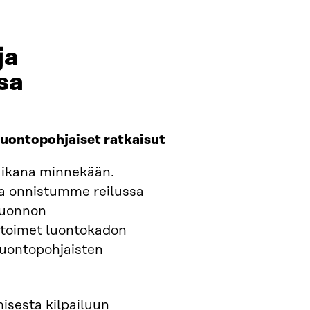
ja
sa
luontopohjaiset ratkaisut
 aikana minnekään.
tta onnistumme reilussa
luonnon
 toimet luontokadon
luontopohjaisten
emisesta kilpailuun