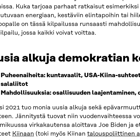
issa. Kuka tarjoaa parhaat ratkaisut esimerkiks
utuvaan energiaan, kestäviin elintapoihin tai hi
opalle on tässä kilpailussa runsaasti mahdollisu
ilpailu, jossa kaikki voivat voittaa.
sia alkuja demokratian k
P
uheenaiheita: kuntavaalit, USA-Kiina
-suhtee
salaliitot
M
ahdollisuuksia: osallisuuden laajentaminen,
si 2021 tuo monia uusia alkuja sekä epävarmuutt
teen. Jännitystä tuovat niin vuodenvaihteessa vo
mikuussa virkakautensa aloittava Joe Biden ja e
teet
Kiinaan
(toki myös Kiinan
talouspoliittinen