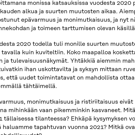
oittamana monissa katsauksissa vuodesta 2020 
kauden alkua ja suurten muutosten aikaa. Aiempi
ostunut epävarmuus ja monimutkaisuus, ja nyt nä
nnekohdan ja toimeen tarttumisen olevan käsillä
desta 2020 todella tuli monille suurten muutost
ä tavalla kuin kuviteltiin. Koko maapalloa koske
en ja tulevaisuusnäkymät. Yhtäkkiä aiemmin mah
tuivatkin ihan uskottavilta ja syksyn mittaan r
s, että uudet toimintatavat on mahdollista otta
emmällä tähtäimellä.
varmuus, monimutkaisuus ja ristiriitaisuus eivä
ana mihinkään vaan pikemminkin kasvaneet. Mitä 
 tällaisessa tilanteessa? Ehkäpä kysymyksen vois
ä haluamme tapahtuvan vuonna 2021? Mitkä ova