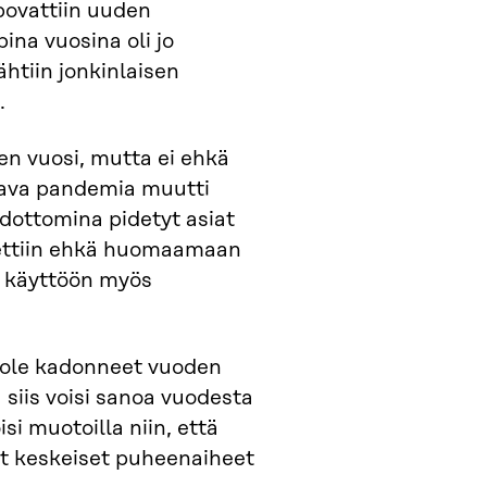
povattiin uuden
na vuosina oli jo
htiin jonkinlaisen
.
en vuosi, mutta ei ehkä
ttava pandemia muutti
dottomina pidetyt asiat
uvettiin ehkä huomaamaan
a käyttöön myös
t ole kadonneet vuoden
siis voisi sanoa vuodesta
i muotoilla niin, että
t keskeiset puheenaiheet