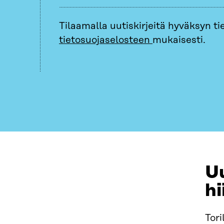
Tilaamalla uutiskirjeitä hyväksyn tie
tietosuojaselosteen
mukaisesti.
Uu
hi
Tori