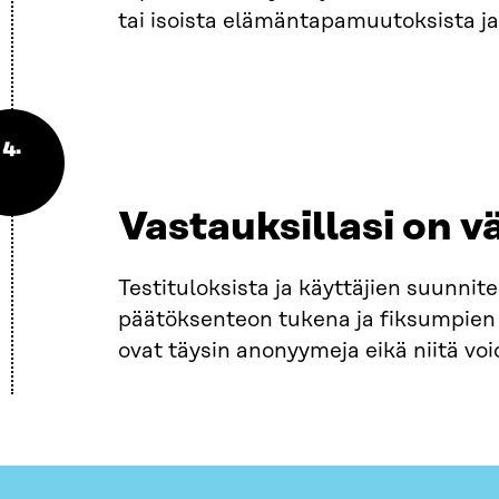
tai isoista elämäntapamuutoksista ja
4.
Vastauksillasi on vä
Testituloksista ja käyttäjien suunni
päätöksenteon tukena ja fiksumpien 
ovat täysin anonyymeja eikä niitä voi