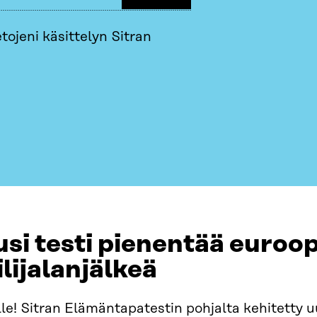
tojeni käsittelyn Sitran
si testi pienentää euroo
ilijalanjälkeä
lle! Sitran Elämäntapatestin pohjalta kehitetty 