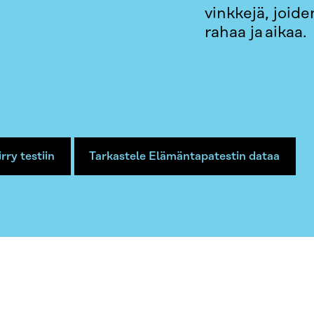
vinkkejä, joide
rahaa ja aikaa.
irry testiin
Tarkastele Elämäntapatestin dataa