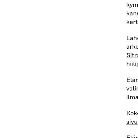
kym
kan
kert
Läh
ark
Sitr
hii
Eläm
vali
ilm
Kok
sivu