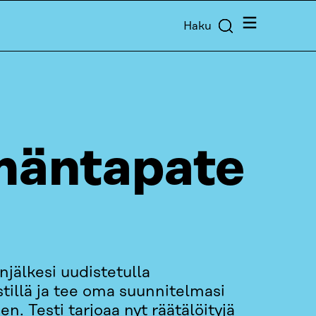
Valikko
Haku
mäntapate
anjälkesi uudistetulla
illä ja tee oma suunnitelmasi
n. Testi tarjoaa nyt räätälöityjä