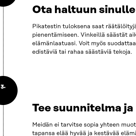
Ota haltuun sinulle
Pikatestin tuloksena saat räätälöityjä 
pienentämiseen. Vinkeillä säästät ai
elämänlaatuasi. Voit myös suodattaa v
edistäviä tai rahaa säästäviä tekoja.
3.
Tee suunnitelma ja
Meidän ei tarvitse sopia yhteen muot
tapansa elää hyvää ja kestävää eläm