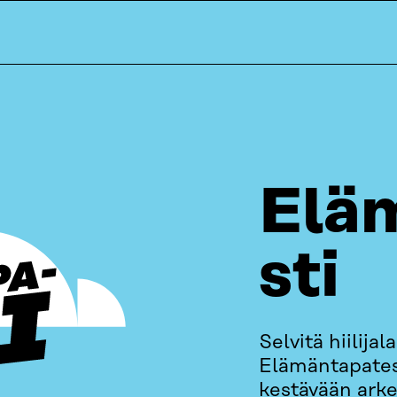
Elä
sti
Selvitä hiilijal
Elämäntapatest
kestävään arkee