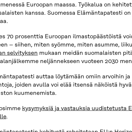
menessä Euroopan maassa. Työkalua on kehite
salaisten kanssa. Suomessa Elämäntapatesti on t
aa.
es 70 prosenttia Euroopan ilmastopäästöistä voi
een – siihen, miten syömme, miten asumme, lii
an selvityksen
mukaan meidän suomalaisten pitä
lijalanjälkemme neljännekseen vuoteen 2030 men
äntapatesti auttaa löytämään omiin arvoihin ja 
ntoja, joiden avulla voi elää itsensä näköistä hyvä
aston kuumenemista.
osimme
kysymyksiä ja vastauksia uudistetusta E
lle
.