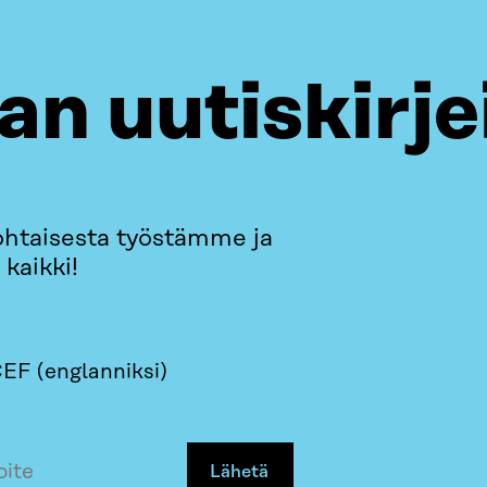
ran uutiskirje
ohtaisesta työstämme ja
kaikki!
EF (englanniksi)
Lähetä