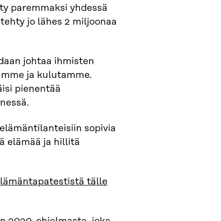
tty paremmaksi yhdessä
ehty jo lähes 2 miljoonaa
daan johtaa ihmisten
kumme ja kulutamme.
isi pienentää
nessä.
elämäntilanteisiin sopivia
ä elämää ja hillitä
lämäntapatestistä tälle