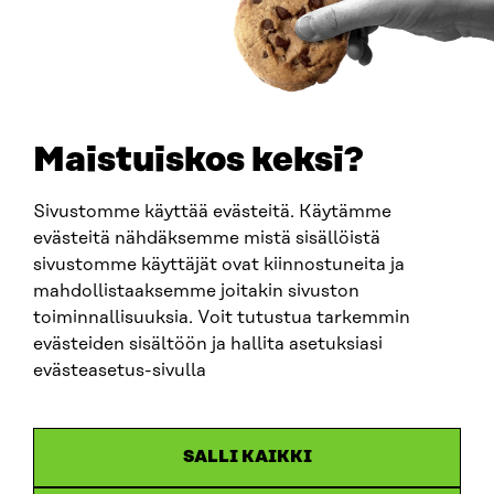
ARTIKKELI
Tee uudistunut Elämäntapatesti ja kokeile kestävää
elämää
23.8.2023
Maistuiskos keksi?
Sivustomme käyttää evästeitä. Käytämme
evästeitä nähdäksemme mistä sisällöistä
sivustomme käyttäjät ovat kiinnostuneita ja
mahdollistaaksemme joitakin sivuston
toiminnallisuuksia. Voit tutustua tarkemmin
evästeiden sisältöön ja hallita asetuksiasi
evästeasetus-sivulla
SALLI KAIKKI