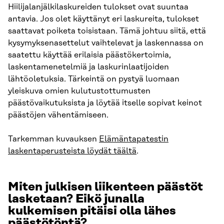
Hiilijalanjälkilaskureiden tulokset ovat suuntaa
antavia. Jos olet käyttänyt eri laskureita, tulokset
saattavat poiketa toisistaan. Tämä johtuu siitä, että
kysymyksenasettelut vaihtelevat ja laskennassa on
saatettu käyttää erilaisia päästökertoimia,
laskentamenetelmiä ja laskurinlaatijoiden
lähtöoletuksia. Tärkeintä on pystyä luomaan
yleiskuva omien kulutustottumusten
päästövaikutuksista ja löytää itselle sopivat keinot
päästöjen vähentämiseen.
Tarkemman kuvauksen
Elämäntapatestin
laskentaperusteista löydät täältä
.
Miten julkisen liikenteen päästöt
lasketaan? Eikö junalla
kulkemisen pitäisi olla lähes
päästötöntä?