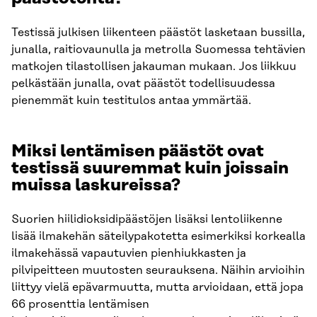
Testissä julkisen liikenteen päästöt lasketaan bussilla,
junalla, raitiovaunulla ja metrolla Suomessa tehtävien
matkojen tilastollisen jakauman mukaan. Jos liikkuu
pelkästään junalla, ovat päästöt todellisuudessa
pienemmät kuin testitulos antaa ymmärtää.
Miksi lentämisen päästöt ovat
testissä suuremmat kuin joissain
muissa laskureissa?
Suorien hiilidioksidipäästöjen lisäksi lentoliikenne
lisää ilmakehän säteilypakotetta esimerkiksi korkealla
ilmakehässä vapautuvien pienhiukkasten ja
pilvipeitteen muutosten seurauksena. Näihin arvioihin
liittyy vielä epävarmuutta, mutta arvioidaan, että jopa
66 prosenttia lentämisen