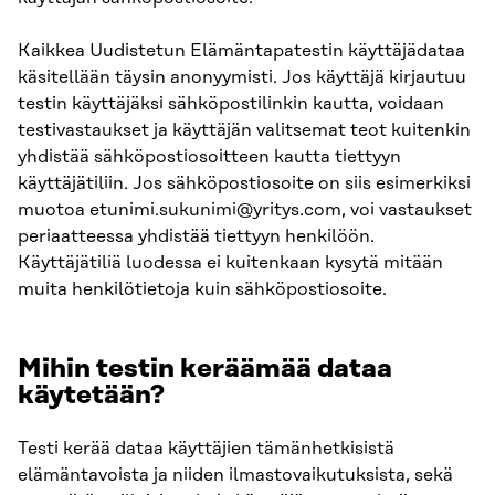
Kaikkea Uudistetun Elämäntapatestin käyttäjädataa
käsitellään täysin anonyymisti. Jos käyttäjä kirjautuu
testin käyttäjäksi sähköpostilinkin kautta, voidaan
testivastaukset ja käyttäjän valitsemat teot kuitenkin
yhdistää sähköpostiosoitteen kautta tiettyyn
käyttäjätiliin. Jos sähköpostiosoite on siis esimerkiksi
muotoa etunimi.sukunimi@yritys.com, voi vastaukset
periaatteessa yhdistää tiettyyn henkilöön.
Käyttäjätiliä luodessa ei kuitenkaan kysytä mitään
muita henkilötietoja kuin sähköpostiosoite.
Mihin testin keräämää dataa
käytetään?
Testi kerää dataa käyttäjien tämänhetkisistä
elämäntavoista ja niiden ilmastovaikutuksista, sekä