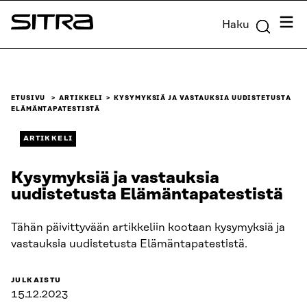
Siirry
Valik
Haku
suoraan
Sitra
sisältöön
↓
ETUSIVU
ARTIKKELI
KYSYMYKSIÄ JA VASTAUKSIA UUDISTETUSTA
ELÄMÄNTAPATESTISTÄ
ARTIKKELI
Kysymyksiä ja vastauksia
uudistetusta Elämäntapatestistä
Tähän päivittyvään artikkeliin kootaan kysymyksiä ja
vastauksia uudistetusta Elämäntapatestistä.
JULKAISTU
15.12.2023