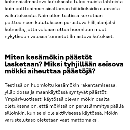
kokonaisilmastovaikutuksesta tulee muista lähteistä
kuin polttoaineen sisältämän hiilidioksidin suorasta
vaikutuksesta. Näin ollen testissä kerrotaan
polttoaineen kulutukseen perustuva hiilijalanjälki
kolmella, jotta voidaan ottaa huomioon muut
nykytiedon valossa tunnetut ilmastovaikutukset.
Miten kesämökin päästöt
lasketaan? Miksi tyhjillään seisova
mökki aiheuttaa päästöjä?
Testissä on huomioitu kesämökin rakentamisessa,
ylläpidossa ja maankäytössä syntyvät päästöt.
Ympärivuotisesti käytössä olevan mökin osalta
oletuksena on, että mökissä on peruslämmitys päällä
silloinkin, kun se ei ole aktiivisessa käytössä. Mökin
varustelutaso oletetaan vaatimattomaksi.