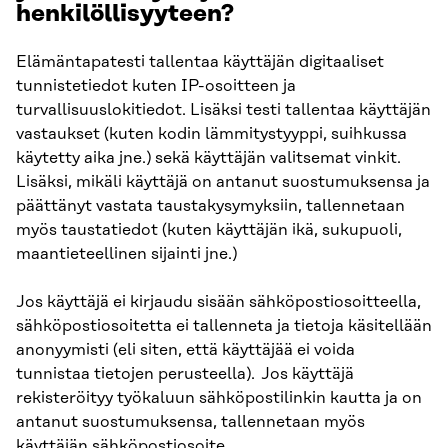
henkilöllisyyteen?
Elämäntapatesti tallentaa käyttäjän digitaaliset
tunnistetiedot kuten IP-osoitteen ja
turvallisuuslokitiedot. Lisäksi testi tallentaa käyttäjän
vastaukset (kuten kodin lämmitystyyppi, suihkussa
käytetty aika jne.) sekä käyttäjän valitsemat vinkit.
Lisäksi, mikäli käyttäjä on antanut suostumuksensa ja
päättänyt vastata taustakysymyksiin, tallennetaan
myös taustatiedot (kuten käyttäjän ikä, sukupuoli,
maantieteellinen sijainti jne.)
Jos käyttäjä ei kirjaudu sisään sähköpostiosoitteella,
sähköpostiosoitetta ei tallenneta ja tietoja käsitellään
anonyymisti (eli siten, että käyttäjää ei voida
tunnistaa tietojen perusteella). Jos käyttäjä
rekisteröityy työkaluun sähköpostilinkin kautta ja on
antanut suostumuksensa, tallennetaan myös
käyttäjän sähköpostiosoite.