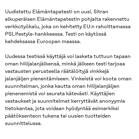
Uudistettu Elämäntapatesti on uusi, Sitran
alkuperäisen Elämäntapatestin pohjalta rakennettu
verkkotyökalu, joka on kehitetty EU:n rahoittamassa
PSLifestyle-hankkeessa. Testi on käytössä
kahdeksassa Euroopan maassa.
Uudessa testissä käyttäjä voi lasketa tuttuun tapaan
oman hiilijalanjälkensä, minkä jälkeen testi tarjoaa
vastausten perusteella räätälöityjä vinkkejä
jalanjäljen pienentämiseen. Vinkeistä voi koota oman
suunnitelman, jonka kautta oman hiilijalanjäljen
pienenemistä voi seurata kätevästi. Käyttäjien
vastaukset ja suunnitelmat kerryttävät anonyymia
tietokantaa, jota voidaan hyödyntää esimerkiksi
päätöksenteon tukena tai uusien tuotteiden
suunnittelussa.