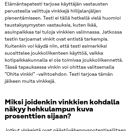
Elämäntapatesti tarjoaa käyttäjän vastausten
perusteella valittuja vinkkejä hiilijalanjäljen
pienentämiseen. Testi ei tällä hetkellä vielä huomioi
taustakysymysten vastauksia, kuten ikää,
asuinpaikkaa tai tuloja vinkkien valinnassa. Jatkossa
testin tarjoamat vinkit ovat entistä tarkempia.
Kuitenkin voi käydä niin, että testi esimerkiksi
suosittelee joukkoliikenteen käyttöä, vaikka
kotipaikkakunnalla ei ole toimivaa joukkoliikennettä.
Tässä tapauksessa vinkin voi ohittaa valitsemalla
”Ohita vinkki” -vaihtoehdon. Testi tarjoaa tämän
jälkeen muita vinkkejä.
Miksi joidenkin vinkkien kohdalla
näkyy hehkulampun kuva
prosenttien sijaan?
Jotkut vinkeistä ovat päästövähennyspotentiaaliltaan