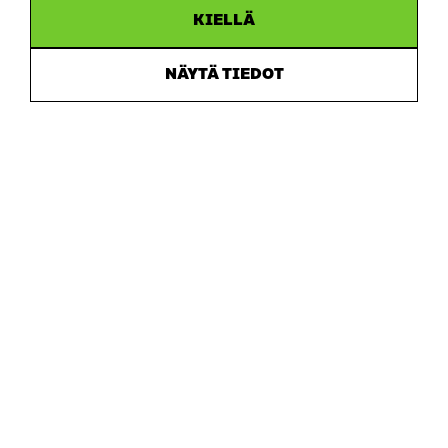
KIELLÄ
Sitra
NÄYTÄ TIEDOT
OSOITE
Itämerenkatu 11-13, PL 160,
00181 Helsinki
Saapumisohjeet
Y-TUNNUS
0202132-3
PUHELIN
+358 294 618 991
SÄHKÖPOSTI
etunimi.sukunimi@sitra.fi
sitra@sitra.fi