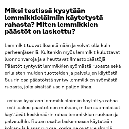
Miksi testissä kysytään
lemmikkieläimiin käytetystä
rahasta? Miten lemmikkien
päästöt on laskettu?
Lemmikit tuovat iloa elämään ja voivat olla kuin
perheenjäseniä. Kuitenkin myös lemmikit kuluttavat
luonnonvaroja ja aiheuttavat ilmastopäästöjä.
Päästöt syntyvät lemmikkien syömästä ruoasta sekä
erilaisten muiden tuotteiden ja palvelujen käytöstä.
Suurin osa päästöistä syntyy lemmikkien syömästä
ruoasta, joka sisältää usein paljon lihaa.
Testissä kysytään lemmikkieläimiin käytettyä rahaa.
Testi laskee päästöt sen mukaan, miten suomalaiset
käyttävät keskimäärin rahaa lemmikkien ruokaan ja
palveluihin. Ruoan osalta laskennassa käytetään
koiran- ja kissanruokaa, koska ne ovat yleisimpiä