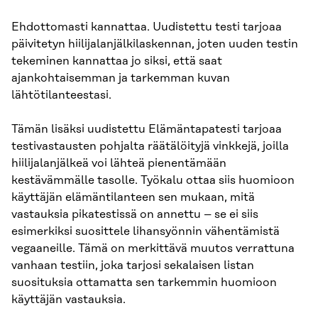
Ehdottomasti kannattaa. Uudistettu testi tarjoaa
päivitetyn hiilijalanjälkilaskennan, joten uuden testin
tekeminen kannattaa jo siksi, että saat
ajankohtaisemman ja tarkemman kuvan
lähtötilanteestasi.
Tämän lisäksi uudistettu Elämäntapatesti tarjoaa
testivastausten pohjalta räätälöityjä vinkkejä, joilla
hiilijalanjälkeä voi lähteä pienentämään
kestävämmälle tasolle. Työkalu ottaa siis huomioon
käyttäjän elämäntilanteen sen mukaan, mitä
vastauksia pikatestissä on annettu – se ei siis
esimerkiksi suosittele lihansyönnin vähentämistä
vegaaneille. Tämä on merkittävä muutos verrattuna
vanhaan testiin, joka tarjosi sekalaisen listan
suosituksia ottamatta sen tarkemmin huomioon
käyttäjän vastauksia.