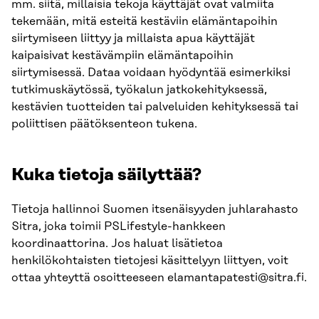
mm. siitä, millaisia tekoja käyttäjät ovat valmiita
tekemään, mitä esteitä kestäviin elämäntapoihin
siirtymiseen liittyy ja millaista apua käyttäjät
kaipaisivat kestävämpiin elämäntapoihin
siirtymisessä. Dataa voidaan hyödyntää esimerkiksi
tutkimuskäytössä, työkalun jatkokehityksessä,
kestävien tuotteiden tai palveluiden kehityksessä tai
poliittisen päätöksenteon tukena.
Kuka tietoja säilyttää?
Tietoja hallinnoi Suomen itsenäisyyden juhlarahasto
Sitra, joka toimii PSLifestyle-hankkeen
koordinaattorina. Jos haluat lisätietoa
henkilökohtaisten tietojesi käsittelyyn liittyen, voit
ottaa yhteyttä osoitteeseen elamantapatesti@sitra.fi.