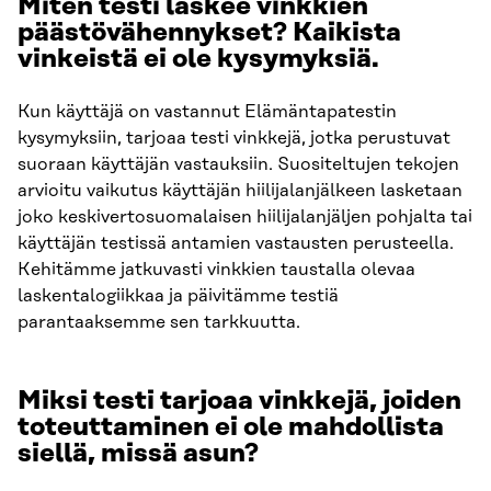
Miten testi laskee vinkkien
päästövähennykset? Kaikista
vinkeistä ei ole kysymyksiä.
Kun käyttäjä on vastannut Elämäntapatestin
kysymyksiin, tarjoaa testi vinkkejä, jotka perustuvat
suoraan käyttäjän vastauksiin. Suositeltujen tekojen
arvioitu vaikutus käyttäjän hiilijalanjälkeen lasketaan
joko keskivertosuomalaisen hiilijalanjäljen pohjalta tai
käyttäjän testissä antamien vastausten perusteella.
Kehitämme jatkuvasti vinkkien taustalla olevaa
laskentalogiikkaa ja päivitämme testiä
parantaaksemme sen tarkkuutta.
Miksi testi tarjoaa vinkkejä, joiden
toteuttaminen ei ole mahdollista
siellä, missä asun?