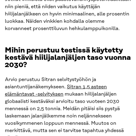
niin pieniä, että niiden vaikutus käyttäjän
hiilijalanjälkeen on hyvin minimaalinen, alle prosentin
luokkaa. Näiden vinkkien kohdalla olemme
korvanneet prosenttiluvun hehkulamppuikonilla.
Mihin perustuu testissä käytetty
kestävä hiilijalanjäljen taso vuonna
2030?
Arvio perustuu Sitran selvitystyöhön ja
asiantuntijanäkemykseen.
Sitran 1,5 asteen
elämäntavat -selvityksen
mukaan hiilijalanjäljen
globaalisti kestäväksi arvioitu taso vuoteen 2030
mennessä on 2,5 tonnia. Meidän pitäisi siis pystyä
laskemaan jalanjälkemme noin neljännekseen
vuosikymmenen loppuun mennessä. Muutos on
merkittävä, mutta sen ei tarvitse tapahtua yhdessä