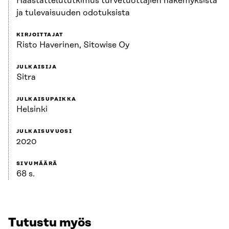
Haastattelututkimus turvetuottajien näkemyksistä
ja tulevaisuuden odotuksista
KIRJOITTAJAT
Risto Haverinen, Sitowise Oy
JULKAISIJA
Sitra
JULKAISUPAIKKA
Helsinki
JULKAISUVUOSI
2020
SIVUMÄÄRÄ
68 s.
Tutustu myös