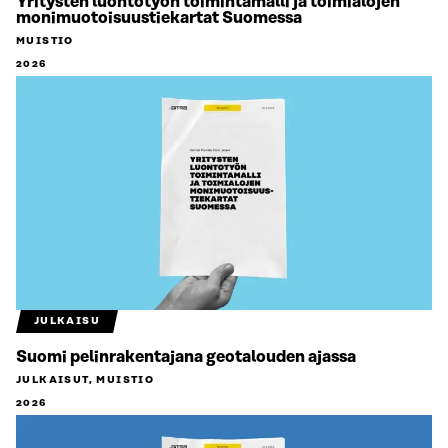
Yritysten luontotyön toimintamalli ja toimialojen
monimuotoisuustiekartat Suomessa
MUISTIO
2026
JULKAISU
Suomi pelinrakentajana geotalouden ajassa
JULKAISUT, MUISTIO
2026