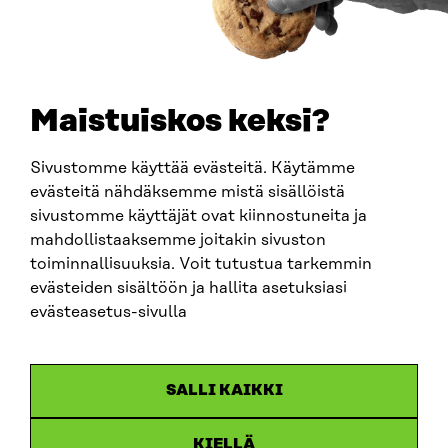
PUHELIN
+358 294 618 991
SÄHKÖPOSTI
etunimi.sukunimi@sitra.fi
sitra@sitra.fi
Maistuiskos keksi?
Sivustomme käyttää evästeitä. Käytämme
SITRA SOSIAALISESSA MEDIASSA
evästeitä nähdäksemme mistä sisällöistä
sivustomme käyttäjät ovat kiinnostuneita ja
LinkedIn
mahdollistaaksemme joitakin sivuston
Instagram
toiminnallisuuksia. Voit tutustua tarkemmin
YouTube
evästeiden sisältöön ja hallita asetuksiasi
evästeasetus-sivulla
Sitra 2025
SALLI KAIKKI
Tietosuoja
KIELLÄ