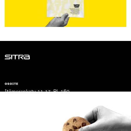
Sitra
OSOITE
Itämerenkatu 11-13, PL 160,
00181 Helsinki
Saapumisohjeet
Y-TUNNUS
0202132-3