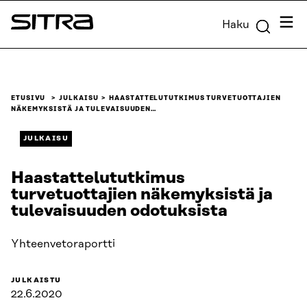
Siirry
Valik
Haku
suoraan
Sitra
sisältöön
↓
ETUSIVU
JULKAISU
HAASTATTELUTUTKIMUS TURVETUOTTAJIEN
NÄKEMYKSISTÄ JA TULEVAISUUDEN…
JULKAISU
Haastattelututkimus
turvetuottajien näkemyksistä ja
tulevaisuuden odotuksista
Yhteenvetoraportti
JULKAISTU
22.6.2020