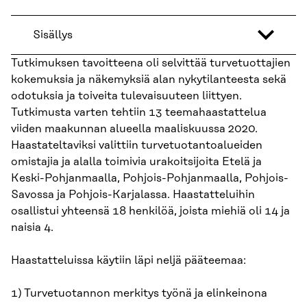
Sisällys
Tutkimuksen tavoitteena oli selvittää turvetuottajien
kokemuksia ja näkemyksiä alan nykytilanteesta sekä
odotuksia ja toiveita tulevaisuuteen liittyen.
Tutkimusta varten tehtiin 13 teemahaastattelua
viiden maakunnan alueella maaliskuussa 2020.
Haastateltaviksi valittiin turvetuotantoalueiden
omistajia ja alalla toimivia urakoitsijoita Etelä ja
Keski-Pohjanmaalla, Pohjois-Pohjanmaalla, Pohjois-
Savossa ja Pohjois-Karjalassa. Haastatteluihin
osallistui yhteensä 18 henkilöä, joista miehiä oli 14 ja
naisia 4.
Haastatteluissa käytiin läpi neljä pääteemaa:
1) Turvetuotannon merkitys työnä ja elinkeinona