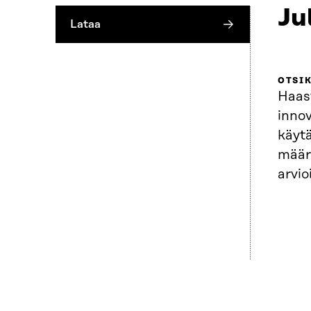
Ju
Lataa
OTSI
Haas
innov
käyt
määr
arvio