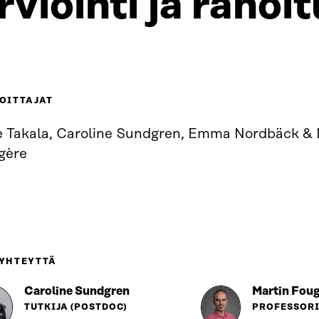
rviointi ja rahoi
OITTAJAT
le Takala, Caroline Sundgren, Emma Nordbäck & 
gère
 YHTEYTTÄ
Caroline Sundgren
Martin Fou
TUTKIJA (POSTDOC)
PROFESSOR