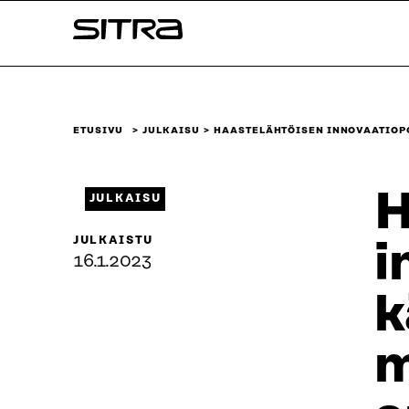
Siirry
Sitra
suoraan
sisältöön
↓
ETUSIVU
JULKAISU
HAASTELÄHTÖISEN INNOVAATIOPO
H
JULKAISU
JULKAISTU
i
16.1.2023
k
m