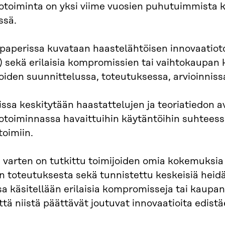
iotoiminta on yksi viime vuosien puhutuimmista
ssä.
paperissa kuvataan haastelähtöisen innovaatiotoi
) sekä erilaisia kompromissien tai vaihtokaupan ko
oiden suunnittelussa, toteutuksessa, arvioinniss
ssa keskitytään haastattelujen ja teoriatiedon av
otoiminnassa havaittuihin käytäntöihin suhteessa
toimiin.
 varten on tutkittu toimijoiden omia kokemuksia
 toteutuksesta sekä tunnistettu keskeisiä heidä
sa käsitellään erilaisia kompromisseja tai kaupant
ttä niistä päättävät joutuvat innovaatioita edist