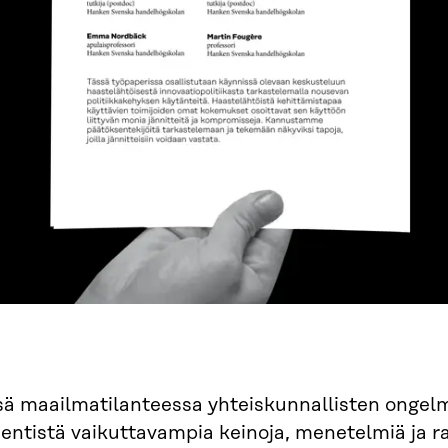
ä maailmatilanteessa yhteiskunnallisten ongelm
 entistä vaikuttavampia keinoja, menetelmiä ja r