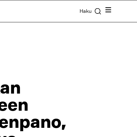
Valikko
Haku
kan
teen
eenpano,