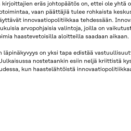
 kirjoittajien eräs johtopäätös on, ettei ole yhtä
otoimintaa, vaan päättäjiä tulee rohkaista kesk
käyttävät innovaatiopolitiikkaa tehdessään. Inno
kuisia arvopohjaisia valintoja, joilla on vaikutust
mia haastevetoisilla aloitteilla saadaan aikaan.
 läpinäkyvyys on yksi tapa edistää vastuullisuut
Julkaisussa nostetaankin esiin neljä kriittistä kys
udessa, kun haastelähtöistä innovaatiopolitiikka