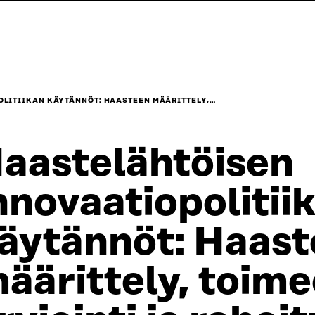
LITIIKAN KÄYTÄNNÖT: HAASTEEN MÄÄRITTELY,…
aastelähtöisen
nnovaatiopolitii
äytännöt: Haas
äärittely, toim