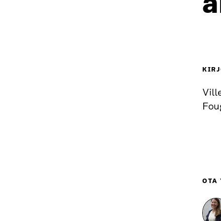
a
KIRJ
Vil
Fou
OTA