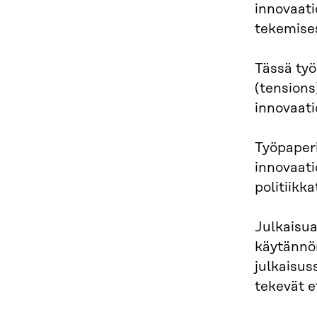
innovaat
tekemise
Tässä työ
(tensions
innovaati
Työpaperi
innovaati
politiikka
Julkaisua
käytännön
julkaisus
tekevät e