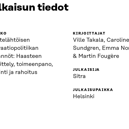
lkaisun tiedot
KKO
KIRJOITTAJAT
telähtöisen
Ville Takala, Carolin
aatiopolitiikan
Sundgren, Emma No
ännöt: Haasteen
& Martin Fougère
ittely, toimeenpano,
JULKAISIJA
inti ja rahoitus
Sitra
JULKAISUPAIKKA
Helsinki