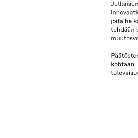
Julkaisun
innovaati
joita he 
tehdään lu
muutosvoi
Päätösten
kohtaan. 
tulevaisu