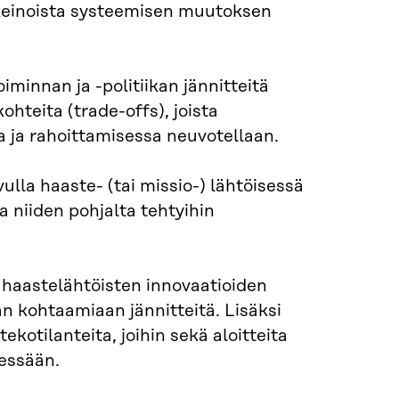
 keinoista systeemisen muutoksen
minnan ja -politiikan jännitteitä
hteita (trade-offs), joista
a ja rahoittamisessa neuvotellaan.
ulla haaste- (tai missio-) lähtöisessä
 niiden pohjalta tehtyihin
 haastelähtöisten innovaatioiden
n kohtaamiaan jännitteitä. Lisäksi
ekotilanteita, joihin sekä aloitteita
äessään.