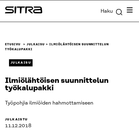
Siirry
Valik
Haku
suoraan
Sitra
sisältöön
↓
ETUSIVU
JULKAISU
ILMIÖLÄHTÖISEN SUUNNITTELUN
TYÖKALUPAKKI
JULKAISU
Ilmiölähtöisen suunnittelun
työkalupakki
Työpohjia ilmiöiden hahmottamiseen
JULKAISTU
11.12.2018