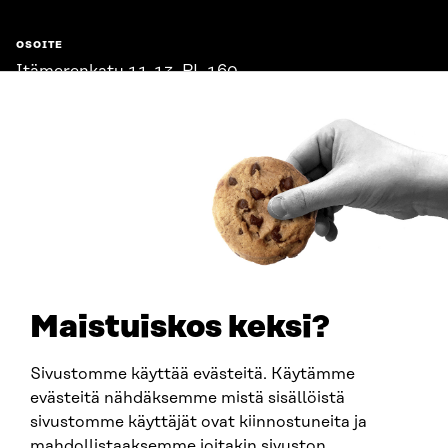
OSOITE
Itämerenkatu 11-13, PL 160,
00181 Helsinki
Saapumisohjeet
Y-TUNNUS
0202132-3
PUHELIN
+358 294 618 991
SÄHKÖPOSTI
etunimi.sukunimi@sitra.fi
sitra@sitra.fi
Maistuiskos keksi?
Sivustomme käyttää evästeitä. Käytämme
SITRA SOSIAALISESSA MEDIASSA
evästeitä nähdäksemme mistä sisällöistä
sivustomme käyttäjät ovat kiinnostuneita ja
LinkedIn
mahdollistaaksemme joitakin sivuston