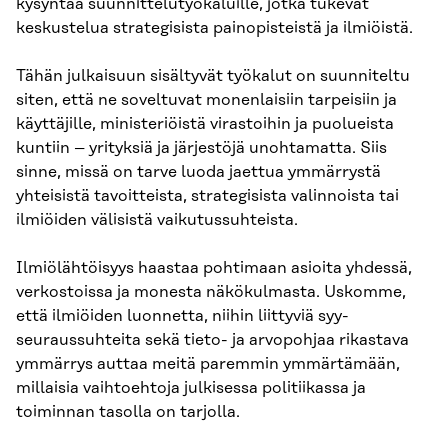
kysyntää suunnittelutyökaluille, jotka tukevat
keskustelua strategisista painopisteistä ja ilmiöistä.
Tähän julkaisuun sisältyvät työkalut on suunniteltu
siten, että ne soveltuvat monenlaisiin tarpeisiin ja
käyttäjille, ministeriöistä virastoihin ja puolueista
kuntiin – yrityksiä ja järjestöjä unohtamatta. Siis
sinne, missä on tarve luoda jaettua ymmärrystä
yhteisistä tavoitteista, strategisista valinnoista tai
ilmiöiden välisistä vaikutussuhteista.
Ilmiölähtöisyys haastaa pohtimaan asioita yhdessä,
verkostoissa ja monesta näkökulmasta. Uskomme,
että ilmiöiden luonnetta, niihin liittyviä syy-
seuraussuhteita sekä tieto- ja arvopohjaa rikastava
ymmärrys auttaa meitä paremmin ymmärtämään,
millaisia vaihtoehtoja julkisessa politiikassa ja
toiminnan tasolla on tarjolla.