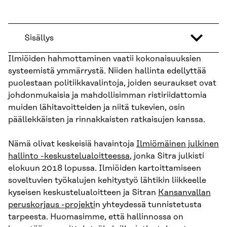
Sisällys
Ilmiöiden hahmottaminen vaatii kokonaisuuksien
systeemistä ymmärrystä. Niiden hallinta edellyttää
puolestaan politiikkavalintoja, joiden seuraukset ovat
johdonmukaisia ja mahdollisimman ristiriidattomia
muiden lähitavoitteiden ja niitä tukevien, osin
päällekkäisten ja rinnakkaisten ratkaisujen kanssa.
Nämä olivat keskeisiä havaintoja
Ilmiömäinen julkinen
hallinto -keskustelualoitteessa
, jonka Sitra julkisti
elokuun 2018 lopussa. Ilmiöiden kartoittamiseen
soveltuvien työkalujen kehitystyö lähtikin liikkeelle
kyseisen keskustelualoitteen ja Sitran
Kansanvallan
peruskorjaus -projekti
n yhteydessä tunnistetusta
tarpeesta. Huomasimme, että hallinnossa on