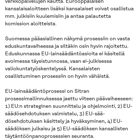
verkkopalvelujen kautta. Eurooppalaisen
kansalaisaloitteen lisäksi kansalaiset voivat osallistua
mm. julkisiin kuulemisiin ja antaa palautetta
komission aloitteista.
Suomessa pääasiallinen näkymä prosessiin on vasta
eduskuntavaiheessa ja siltäkin osin hyvin rajoitettu.
Eduskunnassa EU-lainsäädäntöasioita ei käsitellä
avoimessa täysistunnossa, vaan ei-julkisessa
valiokuntatyöskentelyssä. Kansalaisten
osallistuminen prosessiin on hyvin vähäistä.
EU-lainsäädäntöprosessi on Sitran
prosessimallinnuksessa jaettu viiteen päävaiheeseen:
1) EU:n strateginen suunnittelu ja ohjelmointi, 2) EU-
säädösehdotuksen valmistelu, 3) EU-sää­
dösehdotuksen käsittely ja hyväksyminen, 4) EU-
säädöksen julkaisu ja 5) EU-säädöksen kansallisten
täytäntöönpanoprosessien seuranta.