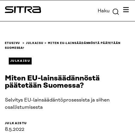
Siirry
Valik
Haku
suoraan
Sitra
sisältöön
↓
ETUSIVU
JULKAISU
MITEN EU-LAINSÄÄDÄNNÖSTÄ PÄÄTETÄÄN
SUOMESSA?
JULKAISU
Miten EU-lainsäädännöstä
päätetään Suomessa?
Selvitys EU-lainsäädäntöprosessista ja siihen
osallistumisesta
JULKAISTU
8.5.2022