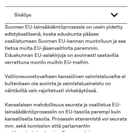
Sisällys
Suomen EU-lainsäädäntöprosessia on usein pidetty
edistyksellisenä, koska eduskunta pääsee
osallistumaan Suomen EU-kannan muotoiluun ja saa
tietoa muita EU-jäsenvaltioita parem­min.
Eduskunnan EU-asiakirjoja on avoimesti saatavilla
verrattuna moniin muihin EU-mai­hin.
Valtioneuvostovaiheen kansallinen valmisteluvaihe ei
kuitenkaan ole avointa ja valmiste­luaineisto on
nähtävillä vain rajoitetusti virkakäytössä.
Kansalaisen mahdollisuus seurata ja osallistua EU-
lainsäädäntöprosessiin on EU-tasolla parempi kuin
kansallisella tasolla. Prosessin etenemistä voi seurata
mm. sekä komission että parlamentin