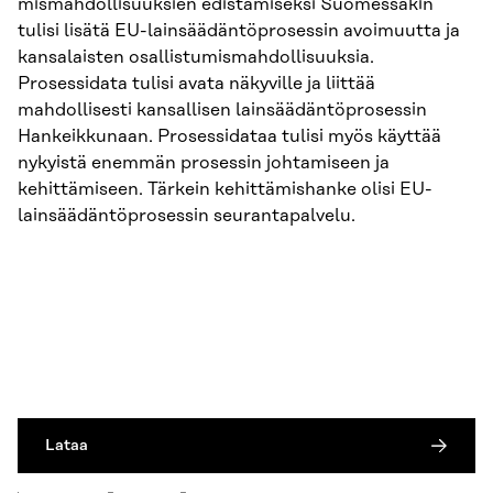
mismahdollisuuksien edistämiseksi Suomessakin
tulisi lisätä EU-lainsäädäntöprosessin avoi­muutta ja
kansalaisten osallistumismahdollisuuksia.
Prosessidata tulisi avata näkyville ja liittää
mahdollisesti kansallisen lainsäädäntöprosessin
Hankeikkunaan. Prosessidataa tulisi myös käyttää
nykyistä enemmän prosessin johtamiseen ja
kehittämiseen. Tärkein kehittämishanke olisi EU-
lainsäädäntöprosessin seurantapalvelu.
Lataa