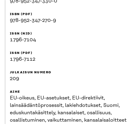
978-952-347-330-0
ISBN (PDF)
978-952-347-270-9
ISSN (NID)
1796-7104
ISSN (PDF)
1796-7112
JULKAISUN NUMERO
209
AIHE
EU-oikeus, EU-asetukset, EU-direktiivit,
lainsäädäntöprosessit, lakiehdotukset, Suomi,
eduskuntakäsittely, kansalaiset, osallisuus,
osallistuminen, vaikuttaminen, kansalaisaloitteet