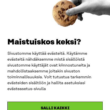
0202132-3
PUHELIN
+358 294 618 991
SÄHKÖPOSTI
etunimi.sukunimi@sitra.fi
sitra@sitra.fi
Maistuiskos keksi?
Sivustomme käyttää evästeitä. Käytämme
SITRA SOSIAALISESSA MEDIASSA
evästeitä nähdäksemme mistä sisällöistä
sivustomme käyttäjät ovat kiinnostuneita ja
LinkedIn
mahdollistaaksemme joitakin sivuston
Instagram
toiminnallisuuksia. Voit tutustua tarkemmin
YouTube
evästeiden sisältöön ja hallita asetuksiasi
evästeasetus-sivulla
Sitra 2025
SALLI KAIKKI