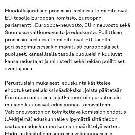
Muodollisjuridisen prosessin keskeisiä toimijoita ovat
EU-tasolla Euroopan komissio, Euroopan
parlamentti, Eurooppa-neuvosto, EU:n neuvosto sekä
Suomessa valtioneuvosto ja eduskunta. Poliittisen
prosessin keskeisiä toimijoita ovat EU-tasolla
perussopimuksessakin mainitusti eurooppalaiset
puolueet, kansallisella tasolla puolueisiin kuuluvat
kansanedustajat ja ministerit sekä heidän poliittiset
avustajansa.
Perustuslain mukaisesti eduskunta käsittelee
ehdotukset sellaisiksi säädöksiksi, joista päätetään
Euroopan unionissa ja jotka muutoin perustuslain
mukaan kuuluisivat eduskunnan toimivaltaan.
Valtioneuvoston on toimitettava komission ehdotus
(U-kirjelmä) eduskunnalle viipymättä siitä tiedon
saatuaan eduskunnan kannan määrittelyä varten.
Ehdotus käsitellään suuressa valiokunnassa ja