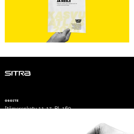
Sitra
OSOITE
Itämerenkatu 11-13, PL 160,
00181 Helsinki
Saapumisohjeet
Y-TUNNUS