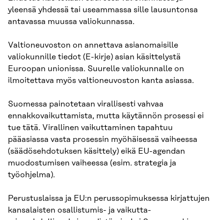
yleensä yhdessä tai useammassa sille lausuntonsa
antavassa muussa valiokunnassa.
Valtioneuvoston on annettava asianomaisille
valiokunnille tiedot (E-kirje) asian käsitte­lystä
Euroopan unionissa. Suurelle valiokunnalle on
ilmoitettava myös valtioneuvoston kanta asiassa.
Suomessa painotetaan virallisesti vahvaa
ennakkovaikuttamista, mutta käytännön prosessi ei
tue tätä. Virallinen vaikuttaminen tapahtuu
pääasiassa vasta prosessin myöhäisessä vaiheessa
(säädösehdotuksen käsittely) eikä EU-agendan
muodostumisen vaiheessa (esim. strategia ja
työohjelma).
Perustuslaissa ja EU:n perussopimuksessa kirjattujen
kansalaisten osallistumis- ja vaikutta­