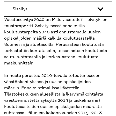
Sisällys
Väestöselvitys 2040 on Mille väestölle? -selvityksen
taustaraportti. Selvityksessä ennakoitiin
koulutustarpeita 2040 asti ennustamalla uusien
opiskelijoiden määriä kaikilla koulutusasteilla
Suomessa ja aluetasoilla. Perusasteen koulutusta
tarkasteltiin kuntatasolla, toisen asteen koulutusta
seutukuntatasolla ja korkea-asteen koulutusta
maakunnittain.
Ennuste perustuu 2010-luvulla toteutuneeseen
väestönkehitykseen ja uusien opiskelijoiden
määriin. Ennakointimallissa käytettiin
Tilastokeskuksen alueellista ja ikäryhmäkohtaista
väestöennustetta syksyltä 2019 ja laskelmaa eri
koulutusasteiden uusien opiskelijoiden määrästä
suhteessa ikäluokan kokoon vuosien 2015–2018