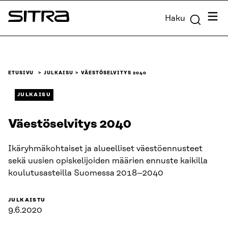
Siirry
Valik
Haku
suoraan
Sitra
sisältöön
↓
ETUSIVU
JULKAISU
VÄESTÖSELVITYS 2040
JULKAISU
Väestöselvitys 2040
Ikäryhmäkohtaiset ja alueelliset väestöennusteet
sekä uusien opiskelijoiden määrien ennuste kaikilla
koulutusasteilla Suomessa 2018–2040
JULKAISTU
9.6.2020