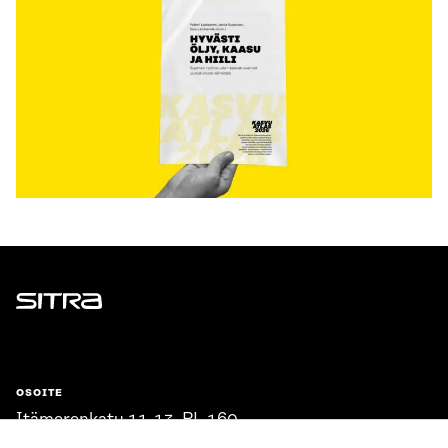
Sitra
OSOITE
Itämerenkatu 11-13, PL 160,
00181 Helsinki