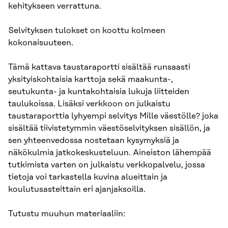
kehitykseen verrattuna.
Selvityksen tulokset on koottu kolmeen
kokonaisuuteen.
Tämä kattava taustaraportti sisältää runsaasti
yksityiskohtaisia karttoja sekä maakunta-,
seutukunta- ja kuntakohtaisia lukuja liitteiden
taulukoissa. Lisäksi verkkoon on julkaistu
taustaraporttia lyhyempi selvitys Mille väestölle? joka
sisältää tiivistetymmin väestöselvityksen sisällön, ja
sen yhteenvedossa nostetaan kysymyksiä ja
näkökulmia jatkokeskusteluun. Aineiston lähempää
tutkimista varten on julkaistu verkkopalvelu, jossa
tietoja voi tarkastella kuvina alueittain ja
koulutusasteittain eri ajanjaksoilla.
Tutustu muuhun materiaaliin: