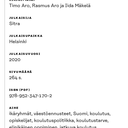
KIRJOITTAJAT
Timo Aro, Rasmus Aro ja Iida Mäkelä
JULKAISIJA
Sitra
JULKAISUPAIKKA
Helsinki
JULKAISUVUOSI
2020
SIVUMÄÄRÄ
264 s.
ISBN (PDF)
978-952-347-170-2
AIHE
ikäryhmät, väestöennusteet, Suomi, koulutus,
opiskelijat, koulutuspolitiikka, koulutustarve,
elinikäinen oppiminen, jatkuva koulutus