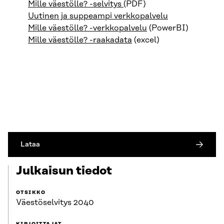
Mille väestölle? -selvitys
(PDF)
Uutinen ja suppeampi verkkopalvelu
Mille väestölle? -verkkopalvelu
(PowerBI)
Mille väestölle? -raakadata
(excel)
Lataa
Julkaisun tiedot
OTSIKKO
Väestöselvitys 2040