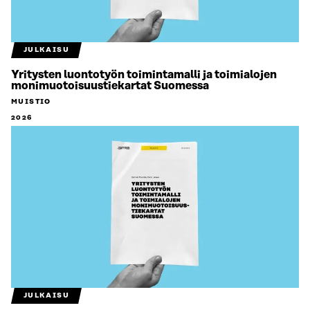
JULKAISU
Yritysten luontotyön toimintamalli ja toimialojen
monimuotoisuustiekartat Suomessa
MUISTIO
2026
JULKAISU