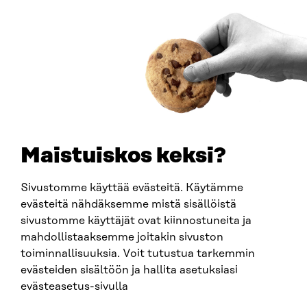
Saapumisohjeet
Y-TUNNUS
0202132-3
PUHELIN
+358 294 618 991
SÄHKÖPOSTI
etunimi.sukunimi@sitra.fi
sitra@sitra.fi
Maistuiskos keksi?
Sivustomme käyttää evästeitä. Käytämme
SITRA SOSIAALISESSA MEDIASSA
evästeitä nähdäksemme mistä sisällöistä
sivustomme käyttäjät ovat kiinnostuneita ja
LinkedIn
mahdollistaaksemme joitakin sivuston
Instagram
toiminnallisuuksia. Voit tutustua tarkemmin
YouTube
evästeiden sisältöön ja hallita asetuksiasi
evästeasetus-sivulla