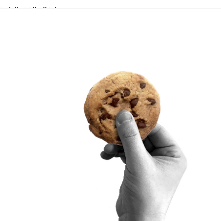
t, käyttävät jo
 vaatii
amista, jota
us tilataan usein
voi ryhtyä
myös, kuinka
 Voit tutustua
iin sivun