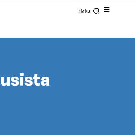
Valikko
Haku
usista