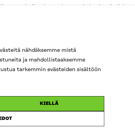
linnon toimijat, k
uten kunnat ja hyvinvointialuee
netelmiä päätöksentekonsa tukena. Niiden käyttö
istä osaamista, kuten fasilitointia ja teknistä osa
allinnon toimijoilla ei ole. Siksi käytännön toteut
tarjoajilta.
evästeitä nähdäksemme mistä
sa webinaarissa kuulimme, kuinka organisaatiosi 
nostuneita ja mahdollistaaksemme
nsalaispaneelien palveluntarjoajaksi. Kerroimme 
tutustua tarkemmin evästeiden sisältöön
sien menetelmien palvelutarjonnan kehittymistä.
eriaaleihin ja kansalaisosallistumisen menetelm
.
KIELLÄ
IEDOT
is-osallistumisalusta