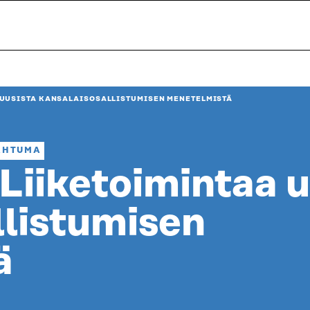
 UUSISTA KANSALAISOSALLISTUMISEN MENETELMISTÄ
PAHTUMA
Liiketoimintaa u
llistumisen
ä