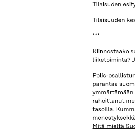
Tilaisuden esit
Tilaisuuden ke
***
Kiinnostaako 
liiketoiminta? 
Polis-osallistu
parantaa suom
ymmärtämään va
rahoittanut men
tasoilla. Kum
menestyksekkäi
Mitä mieltä Su