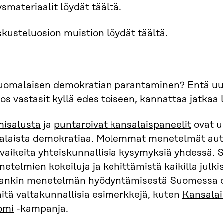
ysmateriaalit löydät
täältä
.
skusteluosion muistion löydät
täältä
.
suomalaisen demokratian parantaminen? Entä uu
Jos vastasit kyllä edes toiseen, kannattaa jatkaa
misalusta
ja
puntaroivat kansalaispaneelit
ovat u
alaista demokratiaa. Molemmat menetelmät autt
ikeita yhteiskunnallisia kysymyksiä yhdessä. S
etelmien kokeiluja ja kehittämistä kaikilla julki
mankin menetelmän hyödyntämisestä Suomessa o
tä valtakunnallisia esimerkkejä, kuten
Kansalai
omi
-kampanja.