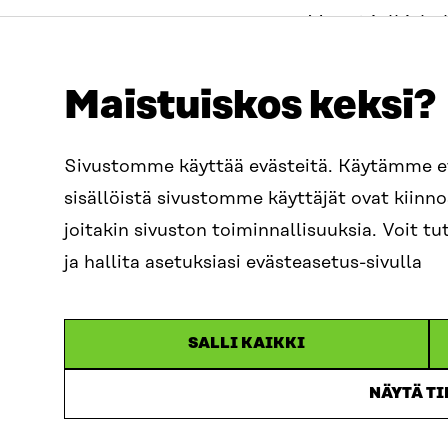
Monet julkishal
näitä uusia me
kuitenkin erity
Maistuiskos keksi?
kaikilla julkish
muilta palvelun
Sivustomme käyttää evästeitä. Käytämme 
Sitran avoimes
sisällöistä sivustomme käyttäjät ovat kiin
Poliksen ja ka
joitakin sivuston toiminnallisuuksia. Voit 
Sitra tukee uu
ja hallita asetuksiasi evästeasetus-sivulla
tilaisuuden mat
linkkien kautta
SALLI KAIKKI
NÄYTÄ T
Pol