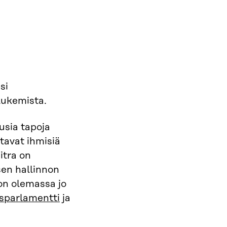
si
 lukemista.
usia tapoja
avat ihmisiä
itra on
sen hallinnon
n olemassa jo
sparlamentti
ja