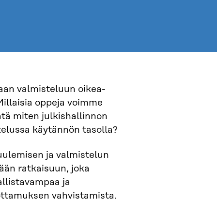
aan valmisteluun oikea-
 Millaisia oppeja voimme
tä miten julkishallinnon
telussa käytännön tasolla?
uulemisen ja valmistelun
ään ratkaisuun, joka
llistavampaa ja
ottamuksen vahvistamista.