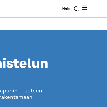
Valikko
Haku
mistelun
 apuriin – uuteen
a rakentamaan