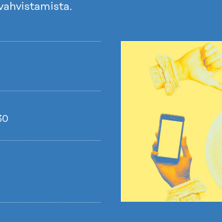
vahvistamista.
30