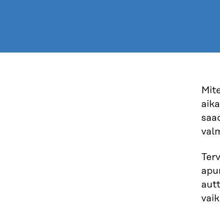
Mit
aika
saad
valm
Terv
apur
aut
vai