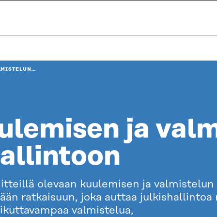
LMISTELUN…
ulemisen ja val
hallintoon
tteillä olevaan kuulemisen ja valmistelun
vään ratkaisuun, joka auttaa julkishallinto
ikuttavampaa valmistelua,