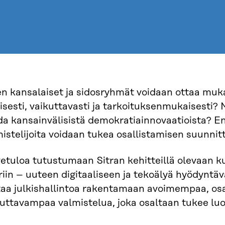
en kansalaiset ja sidosryhmät voidaan ottaa muk
isesti, vaikuttavasti ja tarkoituksenmukaisesti?
a kansainvälisistä demokratiainnovaatioista? En
istelijoita voidaan tukea osallistamisen suunnit
etuloa tutustumaan Sitran kehitteillä olevaan k
iin – uuteen digitaaliseen ja tekoälyä hyödyntäv
taa julkishallintoa rakentamaan avoimempaa, osa
kuttavampaa valmistelua, joka osaltaan tukee lu