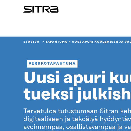
Siirry
Sitra
suoraan
sisältöön
↓
ETUSIVU
TAPAHTUMA
UUSI APURI KUULEMISEN JA VA
VERKKOTAPAHTUMA
Uusi apuri ku
tueksi julkis
Tervetuloa tutustumaan Sitran kehi
digitaaliseen ja tekoälyä hyödyntä
avoimempaa, osallistavampaa ja va