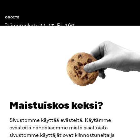
OSOITE
Itämerenkatu 11-13, PL 160,
00181 Helsinki
Saapumisohjeet
Y-TUNNUS
0202132-3
PUHELIN
+358 294 618 991
SÄHKÖPOSTI
etunimi.sukunimi@sitra.fi
sitra@sitra.fi
Maistuiskos keksi?
Sivustomme käyttää evästeitä. Käytämme
SITRA SOSIAALISESSA MEDIASSA
evästeitä nähdäksemme mistä sisällöistä
sivustomme käyttäjät ovat kiinnostuneita ja