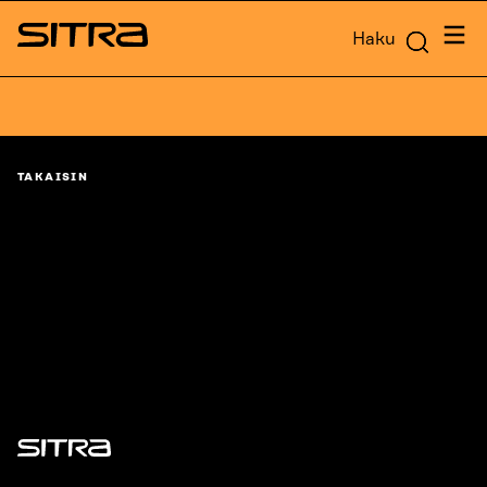
Siirry
Valik
Haku
suoraan
Sitra
sisältöön
↓
TAKAISIN
Sitra