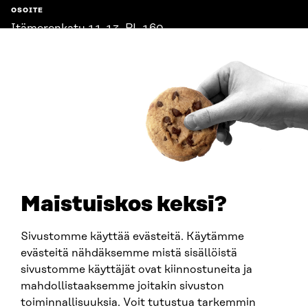
OSOITE
Itämerenkatu 11-13, PL 160,
00181 Helsinki
Saapumisohjeet
Y-TUNNUS
0202132-3
PUHELIN
+358 294 618 991
SÄHKÖPOSTI
etunimi.sukunimi@sitra.fi
sitra@sitra.fi
Maistuiskos keksi?
Sivustomme käyttää evästeitä. Käytämme
SITRA SOSIAALISESSA MEDIASSA
evästeitä nähdäksemme mistä sisällöistä
sivustomme käyttäjät ovat kiinnostuneita ja
LinkedIn
mahdollistaaksemme joitakin sivuston
Instagram
toiminnallisuuksia. Voit tutustua tarkemmin