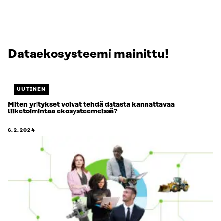
Dataekosysteemi mainittu!
Näytetään
4
/
6.
UUTINEN
Jäljellä
Miten yritykset voivat tehdä datasta kannattavaa
liiketoimintaa ekosysteemeissä?
2.
6.2.2024