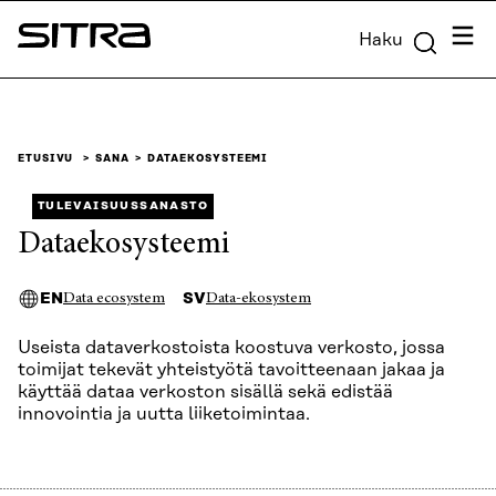
Siirry
Valik
Haku
suoraan
Sitra
sisältöön
↓
ETUSIVU
SANA
DATAEKOSYSTEEMI
TULEVAISUUSSANASTO
Dataekosysteemi
EN
SV
Data ecosystem
Data-ekosystem
Useista dataverkostoista koostuva verkosto, jossa
toimijat tekevät yhteistyötä tavoitteenaan jakaa ja
käyttää dataa verkoston sisällä sekä edistää
innovointia ja uutta liiketoimintaa.