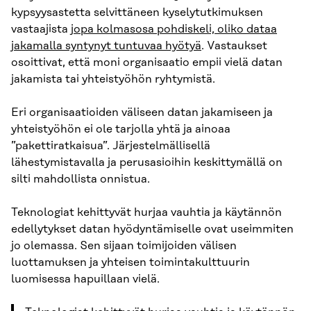
kypsyysastetta selvittäneen kyselytutkimuksen
vastaajista
jopa kolmasosa pohdiskeli, oliko dataa
jakamalla syntynyt tuntuvaa hyötyä
. Vastaukset
osoittivat, että moni organisaatio empii vielä datan
jakamista tai yhteistyöhön ryhtymistä.
Eri organisaatioiden väliseen datan jakamiseen ja
yhteistyöhön ei ole tarjolla yhtä ja ainoaa
”pakettiratkaisua”. Järjestelmällisellä
lähestymistavalla ja perusasioihin keskittymällä on
silti mahdollista onnistua.
Teknologiat kehittyvät hurjaa vauhtia ja käytännön
edellytykset datan hyödyntämiselle ovat useimmiten
jo olemassa. Sen sijaan toimijoiden välisen
luottamuksen ja yhteisen toimintakulttuurin
luomisessa hapuillaan vielä.