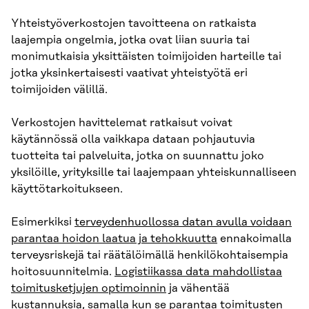
Yhteistyöverkostojen tavoitteena on ratkaista
laajempia ongelmia, jotka ovat liian suuria tai
monimutkaisia yksittäisten toimijoiden harteille tai
jotka yksinkertaisesti vaativat yhteistyötä eri
toimijoiden välillä.
Verkostojen havittelemat ratkaisut voivat
käytännössä olla vaikkapa dataan pohjautuvia
tuotteita tai palveluita, jotka on suunnattu joko
yksilöille, yrityksille tai laajempaan yhteiskunnalliseen
käyttötarkoitukseen.
Esimerkiksi
terveydenhuollossa datan avulla voidaan
parantaa hoidon laatua ja tehokkuutta
ennakoimalla
terveysriskejä tai räätälöimällä henkilökohtaisempia
hoitosuunnitelmia.
Logistiikassa data mahdollistaa
toimitusketjujen optimoinnin
ja vähentää
kustannuksia, samalla kun se parantaa toimitusten