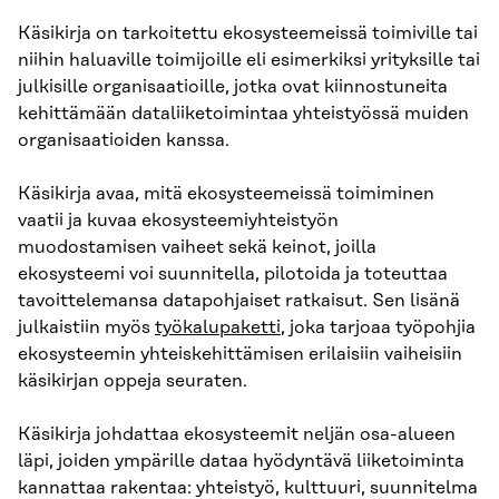
Käsikirja on tarkoitettu ekosysteemeissä toimiville tai
niihin haluaville toimijoille eli esimerkiksi yrityksille tai
julkisille organisaatioille, jotka ovat kiinnostuneita
kehittämään dataliiketoimintaa yhteistyössä muiden
organisaatioiden kanssa.
Käsikirja avaa, mitä ekosysteemeissä toimiminen
vaatii ja kuvaa ekosysteemiyhteistyön
muodostamisen vaiheet sekä keinot, joilla
ekosysteemi voi suunnitella, pilotoida ja toteuttaa
tavoittelemansa datapohjaiset ratkaisut. Sen lisänä
julkaistiin myös
työkalupaketti
, joka tarjoaa työpohjia
ekosysteemin yhteiskehittämisen erilaisiin vaiheisiin
käsikirjan oppeja seuraten.
Käsikirja johdattaa ekosysteemit neljän osa-alueen
läpi, joiden ympärille dataa hyödyntävä liiketoiminta
kannattaa rakentaa: yhteistyö, kulttuuri, suunnitelma