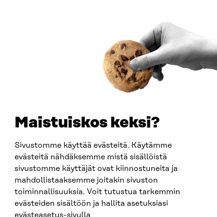
ARTIKKELI
Teollisuuden työkoneiden akkujen elinkaarta
pidentämällä sekä yritykset että ympäristö kiittävät
28.6.2023
Maistuiskos keksi?
Sivustomme käyttää evästeitä. Käytämme
evästeitä nähdäksemme mistä sisällöistä
sivustomme käyttäjät ovat kiinnostuneita ja
mahdollistaaksemme joitakin sivuston
toiminnallisuuksia. Voit tutustua tarkemmin
evästeiden sisältöön ja hallita asetuksiasi
evästeasetus-sivulla