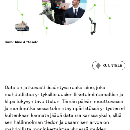
Kuva: Aino Aittasalo
KUUNTELE
Data on jatkuvasti lisääntyvä raaka-aine, joka
mahdollistaa yrityksille uusien liiketoimintamallien ja
kilpailukyvyn tavoittelun. Tämän päivän muuttuvassa
ja monimutkaisessa toimintaympäristössä yritysten ei
kuitenkaan kannata jäädä datansa kanssa yksin, sillä
sen hallinnoiman tiedon ja osaamisen arvoa on
mahdollista moninkertaistaa yhdessä muiden