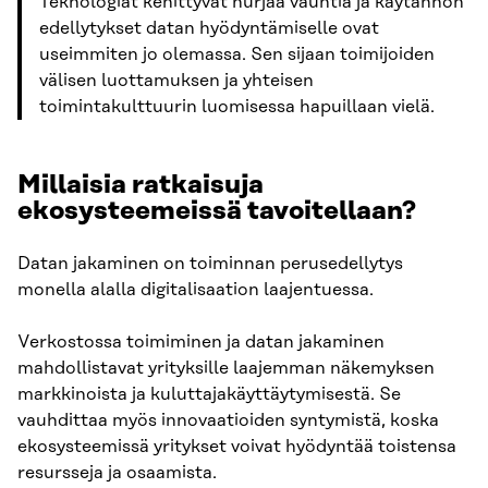
Teknologiat kehittyvät hurjaa vauhtia ja käytännön
edellytykset datan hyödyntämiselle ovat
useimmiten jo olemassa. Sen sijaan toimijoiden
välisen luottamuksen ja yhteisen
toimintakulttuurin luomisessa hapuillaan vielä.
Millaisia ratkaisuja
ekosysteemeissä tavoitellaan?
Datan jakaminen on toiminnan perusedellytys
monella alalla digitalisaation laajentuessa.
Verkostossa toimiminen ja datan jakaminen
mahdollistavat yrityksille laajemman näkemyksen
markkinoista ja kuluttajakäyttäytymisestä. Se
vauhdittaa myös innovaatioiden syntymistä, koska
ekosysteemissä yritykset voivat hyödyntää toistensa
resursseja ja osaamista.