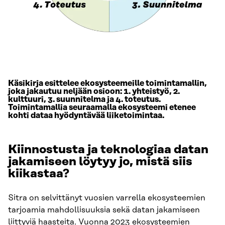
Käsikirja esittelee ekosysteemeille toimintamallin,
joka jakautuu neljään osioon: 1. yhteistyö, 2.
kulttuuri, 3. suunnitelma ja 4. toteutus.
Toimintamallia seuraamalla ekosysteemi etenee
kohti dataa hyödyntävää liiketoimintaa.
Kiinnostusta ja teknologiaa datan
jakamiseen löytyy jo, mistä siis
kiikastaa?
Sitra on selvittänyt vuosien varrella ekosysteemien
tarjoamia mahdollisuuksia sekä datan jakamiseen
liittyviä haasteita. Vuonna 2023 ekosysteemien