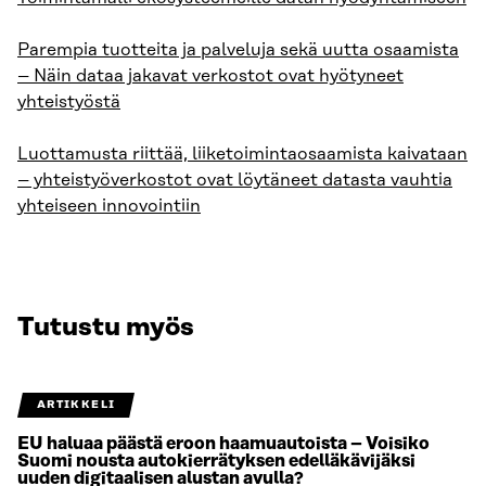
Parempia tuotteita ja palveluja sekä uutta osaamista
– Näin dataa jakavat verkostot ovat hyötyneet
yhteistyöstä
Luottamusta riittää, liiketoimintaosaamista kaivataan
– yhteistyöverkostot ovat löytäneet datasta vauhtia
yhteiseen innovointiin
Tutustu myös
ARTIKKELI
EU haluaa päästä eroon haamuautoista – Voisiko
Suomi nousta autokierrätyksen edelläkävijäksi
uuden digitaalisen alustan avulla?