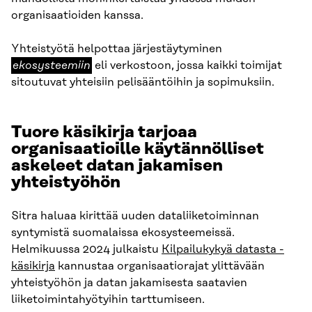
organisaatioiden kanssa.
ekosysteemiin
Yhteistyötä helpottaa järjestäytyminen
ekosysteemiin
eli verkostoon, jossa kaikki toimijat
sitoutuvat yhteisiin pelisääntöihin ja sopimuksiin.
Tuore käsikirja tarjoaa
organisaatioille käytännölliset
askeleet datan jakamisen
yhteistyöhön
Sitra haluaa kirittää uuden dataliiketoiminnan
syntymistä suomalaissa ekosysteemeissä.
Helmikuussa 2024 julkaistu
Kilpailukykyä datasta -
käsikirja
kannustaa organisaatiorajat ylittävään
yhteistyöhön ja datan jakamisesta saatavien
liiketoimintahyötyihin tarttumiseen.