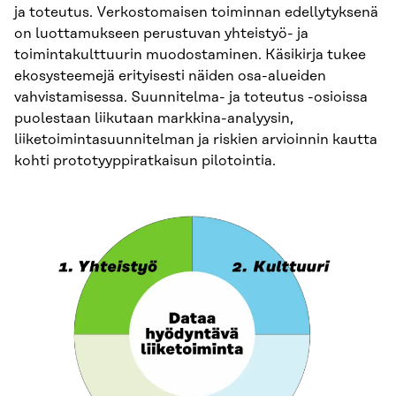
ja toteutus. Verkostomaisen toiminnan edellytyksenä
on luottamukseen perustuvan yhteistyö- ja
toimintakulttuurin muodostaminen. Käsikirja tukee
ekosysteemejä erityisesti näiden osa-alueiden
vahvistamisessa. Suunnitelma- ja toteutus -osioissa
puolestaan liikutaan markkina-analyysin,
liiketoimintasuunnitelman ja riskien arvioinnin kautta
kohti prototyyppiratkaisun pilotointia.