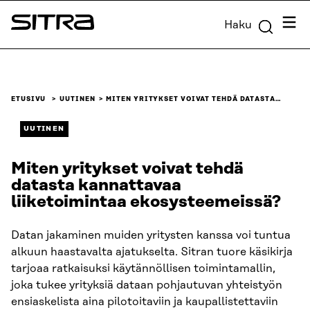
Siirry
Valik
Haku
suoraan
Sitra
sisältöön
↓
ETUSIVU
UUTINEN
MITEN YRITYKSET VOIVAT TEHDÄ DATASTA…
UUTINEN
Miten yritykset voivat tehdä
datasta kannattavaa
liiketoimintaa ekosysteemeissä?
Datan jakaminen muiden yritysten kanssa voi tuntua
alkuun haastavalta ajatukselta. Sitran tuore käsikirja
tarjoaa ratkaisuksi käytännöllisen toimintamallin,
joka tukee yrityksiä dataan pohjautuvan yhteistyön
ensiaskelista aina pilotoitaviin ja kaupallistettaviin