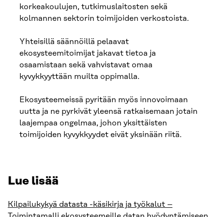
korkeakoulujen, tutkimuslaitosten sekä
kolmannen sektorin toimijoiden verkostoista.
Yhteisillä säännöillä pelaavat
ekosysteemitoimijat jakavat tietoa ja
osaamistaan sekä vahvistavat omaa
kyvykkyyttään muilta oppimalla.
Ekosysteemeissä pyritään myös innovoimaan
uutta ja ne pyrkivät yleensä ratkaisemaan jotain
laajempaa ongelmaa, johon yksittäisten
toimijoiden kyvykkyydet eivät yksinään riitä.
Lue lisää
Kilpailukykyä datasta -käsikirja ja työkalut –
Toimintamalli ekosysteemeille datan hyödyntämiseen