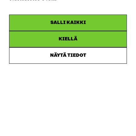
SALLI KAIKKI
KIELLÄ
Sitra
NÄYTÄ TIEDOT
OSOITE
Itämerenkatu 11-13, PL 160,
00181 Helsinki
Saapumisohjeet
Y-TUNNUS
0202132-3
PUHELIN
+358 294 618 991
SÄHKÖPOSTI