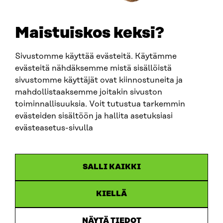
ADRESS
Maistuiskos keksi?
Östersjögatan 11–13, PB 160,
00181 Helsingfors
Sivustomme käyttää evästeitä. Käytämme
Ankomstinstruktioner
FÖRETAGS-ID
evästeitä nähdäksemme mistä sisällöistä
0202132-3
sivustomme käyttäjät ovat kiinnostuneita ja
mahdollistaaksemme joitakin sivuston
toiminnallisuuksia. Voit tutustua tarkemmin
TELEFON
evästeiden sisältöön ja hallita asetuksiasi
+358 294 618 991
E-POST
evästeasetus-sivulla
sitra@sitra.fi
fornamn.efternamn@sitra.fi
SALLI KAIKKI
SITRA PÅ SOCIALA MEDIER
KIELLÄ
LinkedIn
NÄYTÄ TIEDOT