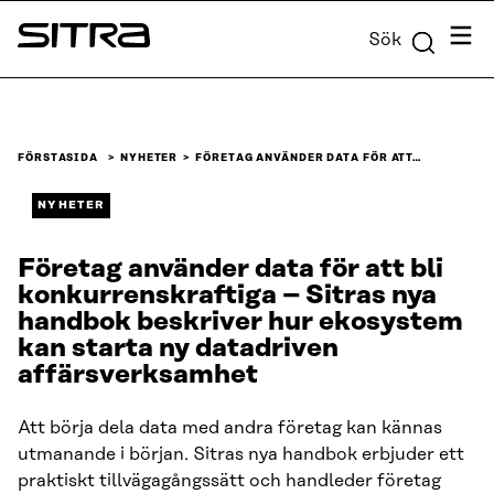
Skip to
Meny
Sök
content
Sitra
↓
FÖRSTASIDA
NYHETER
FÖRETAG ANVÄNDER DATA FÖR ATT…
NYHETER
Företag använder data för att bli
konkurrenskraftiga – Sitras nya
handbok beskriver hur ekosystem
kan starta ny datadriven
affärsverksamhet
Att börja dela data med andra företag kan kännas
utmanande i början. Sitras nya handbok erbjuder ett
praktiskt tillvägagångssätt och handleder företag