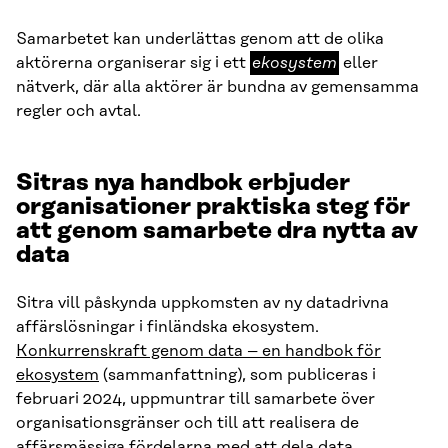
Samarbetet kan underlättas genom att de olika
ekosystem
aktörerna organiserar sig i ett
ekosystem
eller
nätverk, där alla aktörer är bundna av gemensamma
regler och avtal.
Sitras nya handbok erbjuder
organisationer praktiska steg för
att genom samarbete dra nytta av
data
Sitra vill påskynda uppkomsten av ny datadrivna
affärslösningar i finländska ekosystem.
Konkurrenskraft genom data – en handbok för
ekosystem
(sammanfattning), som publiceras i
februari 2024, uppmuntrar till samarbete över
organisationsgränser och till att realisera de
affärsmässiga fördelarna med att dela data.