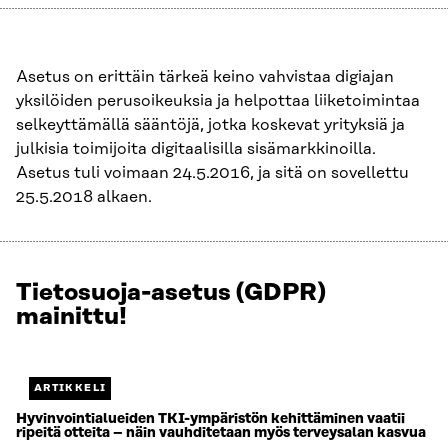
Asetus on erittäin tärkeä keino vahvistaa digiajan
yksilöiden perusoikeuksia ja helpottaa liiketoimintaa
selkeyttämällä sääntöjä, jotka koskevat yrityksiä ja
julkisia toimijoita digitaalisilla sisämarkkinoilla.
Asetus tuli voimaan 24.5.2016, ja sitä on sovellettu
25.5.2018 alkaen.
Tietosuoja-asetus (GDPR)
Näytetään
mainittu!
4
/
5.
Jäljellä
ARTIKKELI
1.
Hyvinvointialueiden TKI-ympäristön kehittäminen vaatii
ripeitä otteita – näin vauhditetaan myös terveysalan kasvua