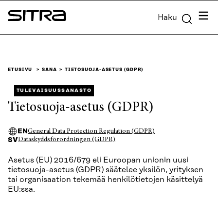
Siirry
Valik
Haku
suoraan
Sitra
sisältöön
↓
ETUSIVU
SANA
TIETOSUOJA-ASETUS (GDPR)
TULEVAISUUSSANASTO
Tietosuoja-asetus (GDPR)
EN
General Data Protection Regulation (GDPR)
SV
Dataskyddsförordningen (GDPR)
Asetus (EU) 2016/679 eli Euroopan unionin uusi
tietosuoja-asetus (GDPR) säätelee yksilön, yrityksen
tai organisaation tekemää henkilötietojen käsittelyä
EU:ssa.