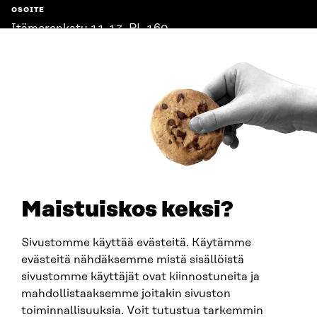
OSOITE
Itämerenkatu 11-13, PL 160,
00181 Helsinki
Saapumisohjeet
Y-TUNNUS
0202132-3
PUHELIN
+358 294 618 991
SÄHKÖPOSTI
etunimi.sukunimi@sitra.fi
sitra@sitra.fi
Maistuiskos keksi?
Sivustomme käyttää evästeitä. Käytämme
SITRA SOSIAALISESSA MEDIASSA
evästeitä nähdäksemme mistä sisällöistä
sivustomme käyttäjät ovat kiinnostuneita ja
LinkedIn
mahdollistaaksemme joitakin sivuston
Instagram
toiminnallisuuksia. Voit tutustua tarkemmin