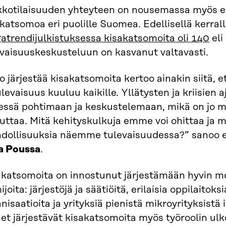
kkotilaisuuden yhteyteen on nousemassa myös e
katsomoa eri puolille Suomea. Edellisellä kerral
atrendijulkistuksessa kisakatsomoita oli 140
eli
evaisuuskeskusteluun on kasvanut valtavasti.
o järjestää kisakatsomoita kertoo ainakin siitä, 
ulevaisuus kuuluu kaikille. Yllätysten ja kriisien
essä pohtimaan ja keskustelemaan, mikä on jo 
uttaa. Mitä kehityskulkuja emme voi ohittaa ja m
dollisuuksia näemme tulevaisuudessa?” sanoo e
sa Poussa
.
akatsomoita on innostunut järjestämään hyvin m
ijoita: järjestöjä ja säätiöitä, erilaisia oppilaitoks
nisaatioita ja yrityksiä pienistä mikroyrityksistä 
et järjestävät kisakatsomoita myös työroolin ul