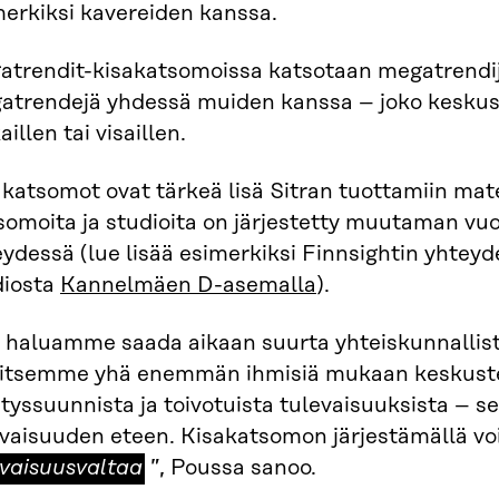
merkiksi kavereiden kanssa.
atrendit-kisakatsomoissa katsotaan megatrendiju
atrendejä yhdessä muiden kanssa – joko keskuste
aillen tai visaillen.
katsomot ovat tärkeä lisä Sitran tuottamiin mater
omoita ja studioita on järjestetty muutaman vuod
ydessä (lue lisää esimerkiksi Finnsightin yhteyd
diosta
Kannelmäen D-asemalla
).
s haluamme saada aikaan suurta yhteiskunnalli
vitsemme yhä enemmän ihmisiä mukaan keskuste
tyssuunnista ja toivotuista tulevaisuuksista – 
vaisuuden eteen. Kisakatsomon järjestämällä voi 
evaisuusvaltaa
”, Poussa sanoo.