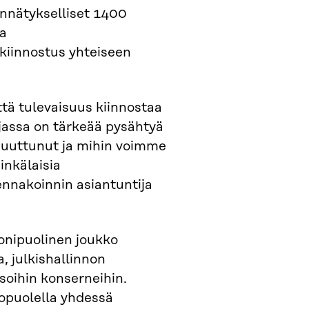
nnätykselliset 1400
la
 kiinnostus yhteiseen
että tulevaisuus kiinnostaa
 ajassa on tärkeää pysähtyä
muuttunut ja mihin voimme
inkälaisia
nnakoinnin asiantuntija
onipuolinen joukko
ia, julkishallinnon
isoihin konserneihin.
kopuolella yhdessä