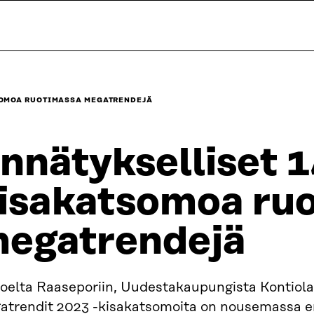
SOMOA RUOTIMASSA MEGATRENDEJÄ
nnätykselliset 
isakatsomoa ru
egatrendejä
joelta Raaseporiin, Uudestakaupungista Kontiola
atrendit 2023 -kisakatsomoita on nousemassa 