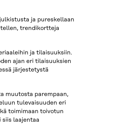
lkistusta ja pureskellaan
llen, trendikortteja
iaaleihin ja tilaisuuksiin.
en ajan eri tilaisuuksien
essä järjestetystä
sta muutosta parempaan,
luun tulevaisuuden eri
sekä toimimaan toivotun
tulevaisuusvaltaa
siis laajentaa