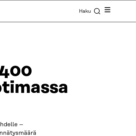
Valikko
Haku
1400
otimassa
hdelle –
ennätysmäärä