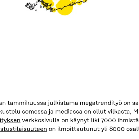
ran tammikuussa julkistama megatrendityö on sa
kustelu somessa ja mediassa on ollut vilkasta,
M
ityksen
verkkosivulla on käynyt liki 7000 ihmistä,
istustilaisuuteen
on ilmoittautunut yli 8000 osall