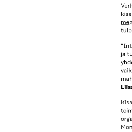
Ver
kisa
meg
tul
”Int
ja t
yhd
vaik
mah
Lii
Kis
toim
orga
Mon