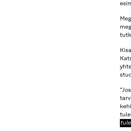
esi
Meg
meg
tutk
Kisa
Kats
yhte
stu
”Jo
tar
kehi
tule
tul