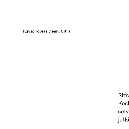
Kuva: Topias Dean, Sitra
Sit
Kes
selv
julk