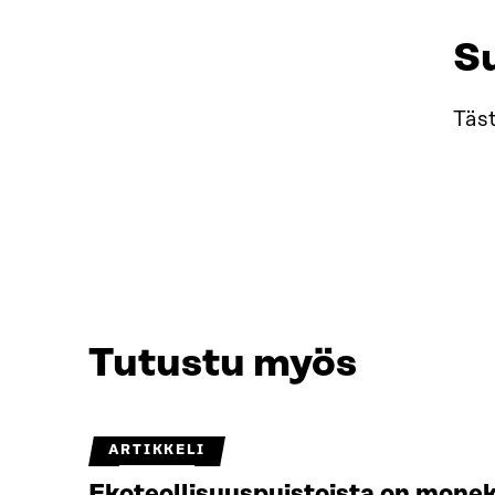
S
Täs
Tutustu myös
ARTIKKELI
Ekoteollisuuspuistoista on monek