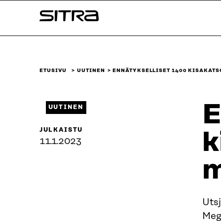
Siirry
Sitra
suoraan
sisältöön
↓
ETUSIVU
UUTINEN
ENNÄTYKSELLISET 1400 KISAKAT
E
UUTINEN
JULKAISTU
k
11.1.2023
m
Uts
Meg