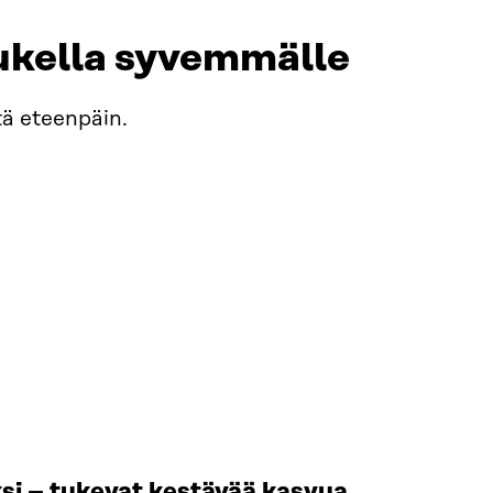
ukella syvemmälle
tä eteenpäin.
si – tukevat kestävää kasvua