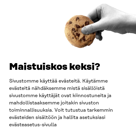
ARTIKKELI
Käyttäjien tarpeet keskiöön ja käytännön pilotteja –
Muistio esittää 10 suositusta ekosysteemitilinpidon
kehittämiseksi
30.6.2026
Maistuiskos keksi?
Sivustomme käyttää evästeitä. Käytämme
evästeitä nähdäksemme mistä sisällöistä
sivustomme käyttäjät ovat kiinnostuneita ja
mahdollistaaksemme joitakin sivuston
ARTIKKELI
toiminnallisuuksia. Voit tutustua tarkemmin
evästeiden sisältöön ja hallita asetuksiasi
China shock 2.0 – Eurooppa havahtuu liian hitaasti
Kiinan järjestelmävaltaan
evästeasetus-sivulla
25.6.2026