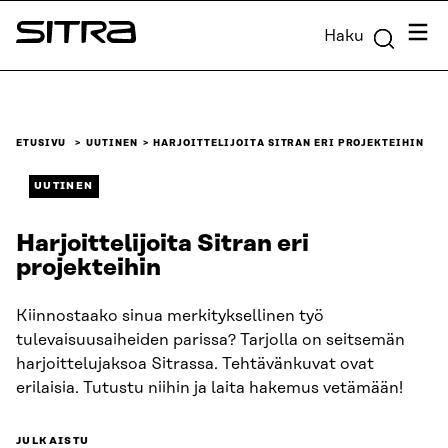
Siirry
Valik
Haku
suoraan
Sitra
sisältöön
↓
ETUSIVU
UUTINEN
HARJOITTELIJOITA SITRAN ERI PROJEKTEIHIN
UUTINEN
Harjoittelijoita Sitran eri
projekteihin
Kiinnostaako sinua merkityksellinen työ
tulevaisuusaiheiden parissa? Tarjolla on seitsemän
harjoittelujaksoa Sitrassa. Tehtävänkuvat ovat
erilaisia. Tutustu niihin ja laita hakemus vetämään!
JULKAISTU