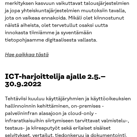
merkityksen kasvuun vaikuttavat talousjärjestelmien
ja jopa yhteiskuntajärjestelmien muutoksiin tavalla,
jota on vaikeaa ennakoida. Mikäli olet kiinnostunut
näistä aiheista, olet tervetullut osaksi uutta
innokasta tiimiämme ja syventämään
tietopohjaamme digitaalisesta vallasta.
Hae paikkaa tästä
ICT-harjoittelija ajalle 2.5.–
30.9.2022
Tehtäviisi kuuluu käyttäjäryhmien ja käyttöoikeuksien
hallinnoinnin kehittäminen, on-premises -
palvelininfran alasajoon ja cloud-only -
infraratkaisuihin siirtymiseen tarvittavat valmistelu-,
testaus- ja kiireaputyöt sekä erilaiset sisäiset
selvitykset, vertailut, tiedonkeruu ja dokumentointi.