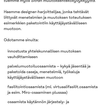
tuemme myös Sitran muutoksentekokyvykkyyttä.
Haemme designer-harjoittelijaa, jonka tehtävät
liittyvät menetelmien ja muutoksen toteutuksen
esimerkkien paketointiin käyttäjäystävälliseen
muotoon.
Odotamme sinulta:
innostusta yhteiskunnallisen muutoksen
vauhdittamiseen
palvelumuotoiluosaamista – kykyä jäsentää ja
paketoida caseja, menetelmiä, työkaluja
käyttäjäystävälliseen muotoon
fasilitointiosaamista (ml. virtuaalifasilit.osaamista
ja esim. Miro-osaaminen plussaa)
osaamista käytännön järjestely- ja