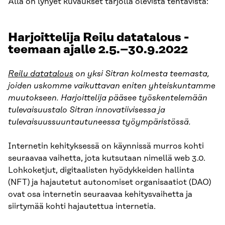
Alla on lyhyet kuvaukset tarjolla olevista tehtävistä:
Harjoittelija Reilu datatalous -
teemaan ajalle 2.5.–30.9.2022
Reilu datatalous
on yksi Sitran kolmesta teemasta,
joiden uskomme vaikuttavan eniten yhteiskuntamme
muutokseen. Harjoittelija pääsee työskentelemään
tulevaisuustalo Sitran innovatiivisessa ja
tulevaisuussuuntautuneessa työympäristössä.
Internetin kehityksessä on käynnissä murros kohti
seuraavaa vaihetta, jota kutsutaan nimellä web 3.0.
Lohkoketjut, digitaalisten hyödykkeiden hallinta
(NFT) ja hajautetut autonomiset organisaatiot (DAO)
ovat osa internetin seuraavaa kehitysvaihetta ja
siirtymää kohti hajautettua internetia.