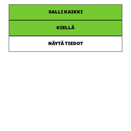
SALLI KAIKKI
KIELLÄ
NÄYTÄ TIEDOT
Sitra
OSOITE