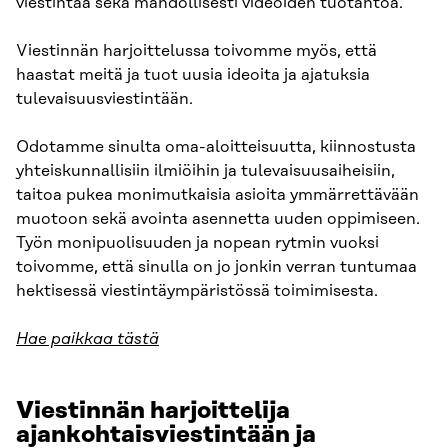
viestintää sekä mahdollisesti videoiden tuotantoa.
Viestinnän harjoittelussa toivomme myös, että
haastat meitä ja tuot uusia ideoita ja ajatuksia
tulevaisuusviestintään.
Odotamme sinulta oma-aloitteisuutta, kiinnostusta
yhteiskunnallisiin ilmiöihin ja tulevaisuusaiheisiin,
taitoa pukea monimutkaisia asioita ymmärrettävään
muotoon sekä avointa asennetta uuden oppimiseen.
Työn monipuolisuuden ja nopean rytmin vuoksi
toivomme, että sinulla on jo jonkin verran tuntumaa
hektisessä viestintäympäristössä toimimisesta.
Hae paikkaa tästä
Viestinnän harjoittelija
ajankohtaisviestintään ja