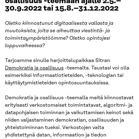
osallisuus -teemaan ajalle 2.5.–
30.9.2022 tai 15.8.–31.12.2022
Oletko kiinnostunut digitaalisesta vallasta ja
muutoksista, joita se aiheuttaa viestintä- ja
toimintaympäristöömme? Oletko opintojesi
loppuvaiheessa?
Tarjoamme sinulle harjoittelupaikkaa Sitran
Demokratia ja osallisuus
-teemalta. Taustasi voi olla
esimerkiksi informaatiotieteiden, -teknologian tai
käyttäytymistieteiden opintosuuntauksissa.
Demokratia ja osallisuus -teemalla meitä kiinnostavat
erityisesti verkostomaiset toimintatavat, algoritmi- ja
datapohjaisen toiminnan ja vaikuttamisen keinot sekä
niiden valjastaminen demokratian, osallisuuden ja
yhteistoiminnan tueksi. Verkostojen valta
yhdistettynä datan, informaation ja tiedon