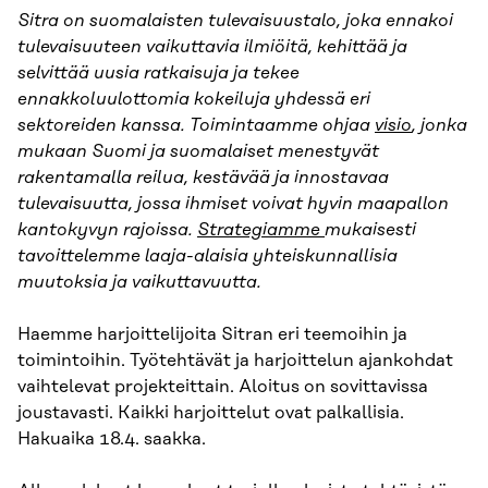
Sitra on suomalaisten tulevaisuustalo, joka ennakoi
tulevaisuuteen vaikuttavia ilmiöitä, kehittää ja
selvittää uusia ratkaisuja ja tekee
ennakkoluulottomia kokeiluja yhdessä eri
sektoreiden kanssa. Toimintaamme ohjaa
visio
, jonka
mukaan Suomi ja suomalaiset menestyvät
rakentamalla reilua, kestävää ja innostavaa
tulevaisuutta, jossa ihmiset voivat hyvin maapallon
kantokyvyn rajoissa.
Strategiamme
mukaisesti
tavoittelemme laaja-alaisia yhteiskunnallisia
muutoksia ja vaikuttavuutta.
Haemme harjoittelijoita Sitran eri teemoihin ja
toimintoihin. Työtehtävät ja harjoittelun ajankohdat
vaihtelevat projekteittain. Aloitus on sovittavissa
joustavasti. Kaikki harjoittelut ovat palkallisia.
Hakuaika 18.4. saakka.