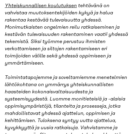
Yhteiskunnallisen koulutuksen
tehtävänä on
vahvistaa muutoksentekijöiden kykyä ja halua
rakentaa kestävää tulevaisuutta yhdessä.
Monimutkaisten ongelmien reilu ratkaiseminen ja
kestävän tulevaisuuden rakentaminen vaatii yhdessä
tekemistä. Siksi työmme perustuu ihmisten
verkottamiseen ja siltojen rakentamiseen eri
toimijoiden välille sekä yhdessä oppimiseen ja
ymmärtämiseen.
Toimintatapojemme ja soveltamiemme menetelmien
lähtökohtana on ymmärrys yhteiskunnallisten
haasteiden kokonaisvaltaisuudesta ja
systeemisyydestä. Luomme monitieteisiä ja -alaisia
oppimisympäristöjä, tilanteita ja prosesseja, jotka
mahdollistavat yhdessä ajattelun, oppimisen ja
kehittämisen. Tuloksena syntyy uutta ajattelua,
kyvykkyyttä ja uusia ratkaisuja. Vahvistamme ja