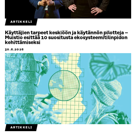
ARTIKKELI
Käyttäjien tarpeet keskiöön ja käytännön pilotteja –
Muistio esittää 10 suositusta ekosysteemitilinpidon
kehittämiseksi
30.6.2026
ARTIKKELI