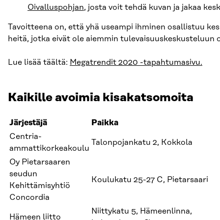
Oivalluspohjan
, josta voit tehdä kuvan ja jakaa ke
Tavoitteena on, että yhä useampi ihminen osallistuu ke
heitä, jotka eivät ole aiemmin tulevaisuuskeskusteluun o
Lue lisää täältä:
Megatrendit 2020 -tapahtumasivu.
Kaikille avoimia kisakatsomoita
Järjestäjä
Paikka
Centria-
Talonpojankatu 2, Kokkola
ammattikorkeakoulu
Oy Pietarsaaren
seudun
Koulukatu 25-27 C, Pietarsaari
Kehittämisyhtiö
Concordia
Niittykatu 5, Hämeenlinna,
Hämeen liitto