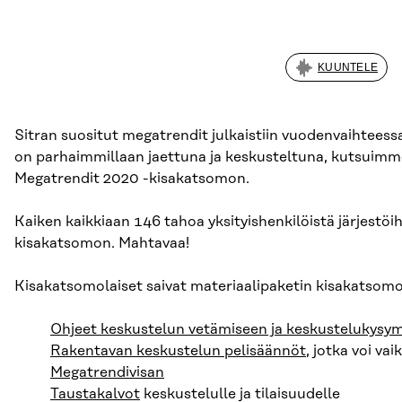
KUUNTELE
Sitran suositut megatrendit julkaistiin vuodenvaihteessa 
on parhaimmillaan jaettuna ja keskusteltuna, kutsuimm
Megatrendit 2020 -kisakatsomon.
Kaiken kaikkiaan 146 tahoa yksityishenkilöistä järjestöihi
kisakatsomon. Mahtavaa!
Kisakatsomolaiset saivat materiaalipaketin kisakatsomon 
Ohjeet keskustelun vetämiseen ja keskustelukysy
Rakentavan keskustelun pelisäännöt
, jotka voi v
Megatrendivisan
Taustakalvot
keskustelulle ja tilaisuudelle