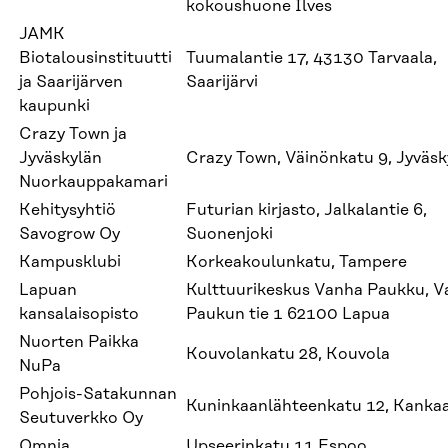
kokoushuone Ilves
JAMK
Biotalousinstituutti
Tuumalantie 17, 43130 Tarvaala,
ja Saarijärven
Saarijärvi
kaupunki
Crazy Town ja
Jyväskylän
Crazy Town, Väinönkatu 9, Jyväsk
Nuorkauppakamari
Kehitysyhtiö
Futurian kirjasto, Jalkalantie 6,
Savogrow Oy
Suonenjoki
Kampusklubi
Korkeakoulunkatu, Tampere
Lapuan
Kulttuurikeskus Vanha Paukku, 
kansalaisopisto
Paukun tie 1 62100 Lapua
Nuorten Paikka
Kouvolankatu 28, Kouvola
NuPa
Pohjois-Satakunnan
Kuninkaanlähteenkatu 12, Kanka
Seutuverkko Oy
Omnia
Upseerinkatu 11 Espoo