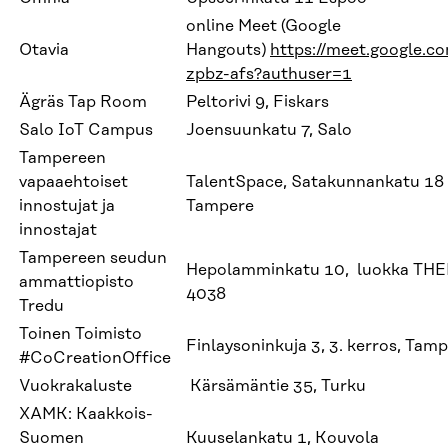
online Meet (Google
Otavia
Hangouts)
https://meet.google.c
zpbz-afs?authuser=1
Ägräs Tap Room
Peltorivi 9, Fiskars
Salo IoT Campus
Joensuunkatu 7, Salo
Tampereen
vapaaehtoiset
TalentSpace, Satakunnankatu 18 
innostujat ja
Tampere
innostajat
Tampereen seudun
Hepolamminkatu 10, luokka THE
ammattiopisto
4038
Tredu
Toinen Toimisto
Finlaysoninkuja 3, 3. kerros, Tam
#CoCreationOffice
Vuokrakaluste
Kärsämäntie 35, Turku
XAMK: Kaakkois-
Suomen
Kuuselankatu 1, Kouvola