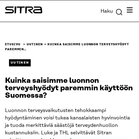
Siirry
Valik
Haku
suoraan
Sitra
sisältöön
↓
ETUSIVU
UUTINEN
KUINKA SAISIMME LUONNON TERVEYSHYÖDYT
PAREMMIN…
UUTINEN
Kuinka saisimme luonnon
terveyshyödyt paremmin käyttöön
Suomessa?
Luonnon terveysvaikutusten tehokkaampi
hyödyntäminen voisi tukea kansalaisten hyvinvointia
ja tuoda merkittäviä säästöjä terveydenhuollon
kustannuksiin. Luke ja THL selvittävät Sitran