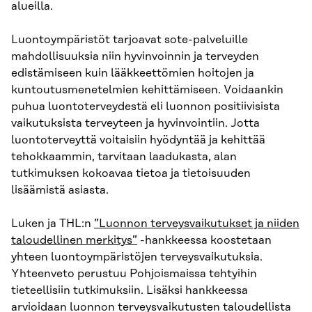
alueilla.
Luontoympäristöt tarjoavat sote-palveluille
mahdollisuuksia niin hyvinvoinnin ja terveyden
edistämiseen kuin lääkkeettömien hoitojen ja
kuntoutusmenetelmien kehittämiseen. Voidaankin
puhua luontoterveydestä eli luonnon positiivisista
vaikutuksista terveyteen ja hyvinvointiin. Jotta
luontoterveyttä voitaisiin hyödyntää ja kehittää
tehokkaammin, tarvitaan laadukasta, alan
tutkimuksen kokoavaa tietoa ja tietoisuuden
lisäämistä asiasta.
Luken ja THL:n
”Luonnon terveysvaikutukset ja niiden
taloudellinen merkitys”
-hankkeessa koostetaan
yhteen luontoympäristöjen terveysvaikutuksia.
Yhteenveto perustuu Pohjoismaissa tehtyihin
tieteellisiin tutkimuksiin. Lisäksi hankkeessa
arvioidaan luonnon terveysvaikutusten taloudellista