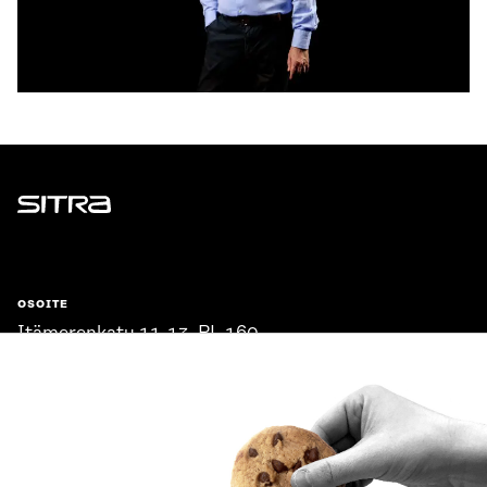
Sitra
OSOITE
Itämerenkatu 11-13, PL 160,
00181 Helsinki
Saapumisohjeet
Y-TUNNUS
0202132-3