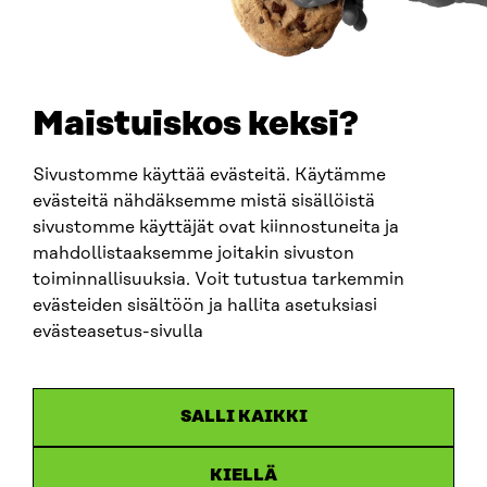
PUHELIN
+358 294 618 991
SÄHKÖPOSTI
etunimi.sukunimi@sitra.fi
sitra@sitra.fi
Maistuiskos keksi?
Sivustomme käyttää evästeitä. Käytämme
SITRA SOSIAALISESSA MEDIASSA
evästeitä nähdäksemme mistä sisällöistä
sivustomme käyttäjät ovat kiinnostuneita ja
LinkedIn
mahdollistaaksemme joitakin sivuston
Instagram
toiminnallisuuksia. Voit tutustua tarkemmin
YouTube
evästeiden sisältöön ja hallita asetuksiasi
evästeasetus-sivulla
Sitra 2025
SALLI KAIKKI
Tietosuoja
KIELLÄ