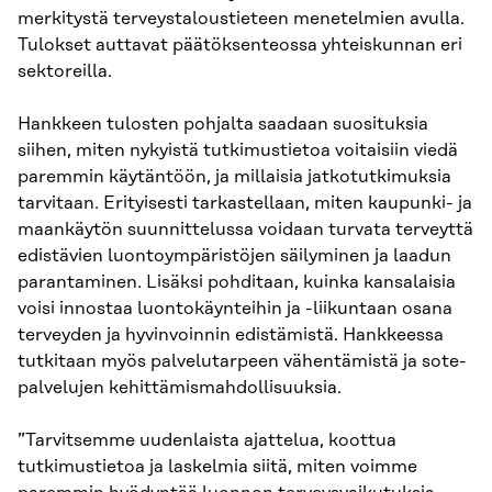
merkitystä terveystaloustieteen menetelmien avulla.
Tulokset auttavat päätöksenteossa yhteiskunnan eri
sektoreilla.
Hankkeen tulosten pohjalta saadaan suosituksia
siihen, miten nykyistä tutkimustietoa voitaisiin viedä
paremmin käytäntöön, ja millaisia jatkotutkimuksia
tarvitaan. Erityisesti tarkastellaan, miten kaupunki- ja
maankäytön suunnittelussa voidaan turvata terveyttä
edistävien luontoympäristöjen säilyminen ja laadun
parantaminen. Lisäksi pohditaan, kuinka kansalaisia
voisi innostaa luontokäynteihin ja -liikuntaan osana
terveyden ja hyvinvoinnin edistämistä. Hankkeessa
tutkitaan myös palvelutarpeen vähentämistä ja sote-
palvelujen kehittämismahdollisuuksia.
”Tarvitsemme uudenlaista ajattelua, koottua
tutkimustietoa ja laskelmia siitä, miten voimme