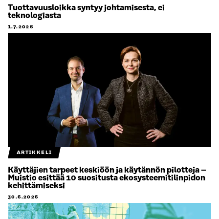
Tuottavuusloikka syntyy johtamisesta, ei
teknologiasta
1.7.2026
ARTIKKELI
Käyttäjien tarpeet keskiöön ja käytännön pilotteja –
Muistio esittää 10 suositusta ekosysteemitilinpidon
kehittämiseksi
30.6.2026