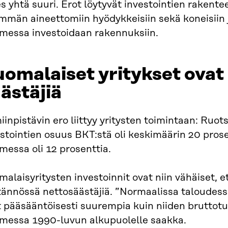
s yhtä suuri. Erot löytyvät investointien rakent
män aineettomiin hyödykkeisiin sekä koneisiin ja
messa investoidaan rakennuksiin.
omalaiset yritykset ova
ästäjiä
iinpistävin ero liittyy yritysten toimintaan: Ruot
stointien osuus BKT:stä oli keskimäärin 20 pros
essa oli 12 prosenttia.
alaisyritysten investoinnit ovat niin vähäiset, et
ännössä nettosäästäjiä. ”Normaalissa taloudessa
 pääsääntöisesti suurempia kuin niiden bruttotu
messa 1990-luvun alkupuolelle saakka.