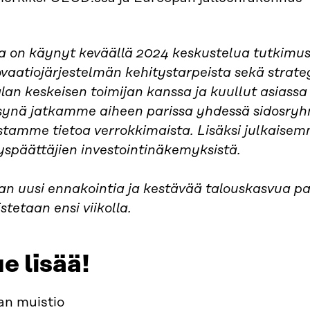
ra on käynyt keväällä 2024 keskustelua tutkimus
vaatiojärjestelmän kehitystarpeista sekä strateg
lan keskeisen toimijan kanssa ja kuullut asiassa
synä jatkamme aiheen parissa yhdessä sidosryh
stamme tietoa verrokkimaista. Lisäksi julkaise
yspäättäjien investointinäkemyksistä.
an uusi ennakointia ja kestävää talouskasvua pa
istetaan ensi viikolla.
e lisää!
an muistio