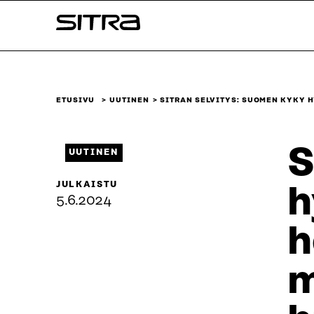
Siirry
Sitra
suoraan
sisältöön
↓
ETUSIVU
UUTINEN
SITRAN SELVITYS: SUOMEN KYKY 
S
UUTINEN
JULKAISTU
h
5.6.2024
h
m