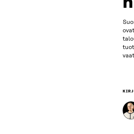
h
Suom
ova
tal
tuo
vaat
KIRJ