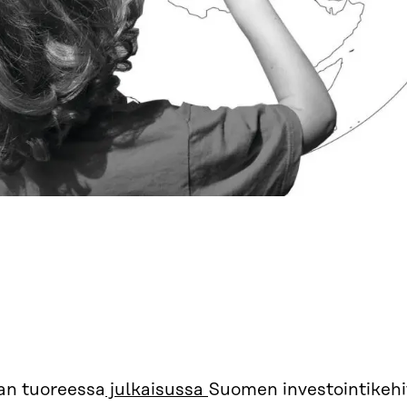
ran tuoreessa
julkaisussa
Suomen investointikehit