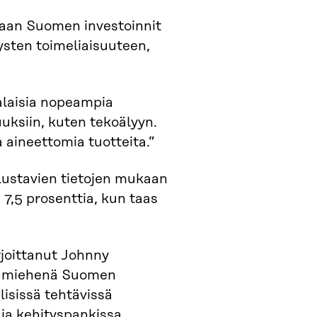
an Suomen investoinnit
sten toimeliaisuuteen,
malaisia nopeampia
uksiin, kuten tekoälyyn.
a aineettomia tuotteita.”
Alustavien tietojen mukaan
7,5 prosenttia, kun taas
rjoittanut Johnny
rkamiehenä Suomen
lisissä tehtävissä
ja kehityspankissa.