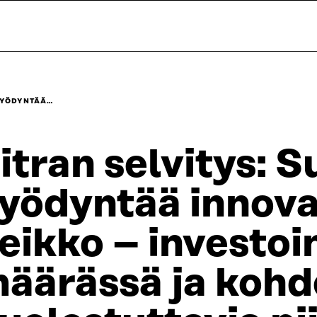
HYÖDYNTÄÄ…
itran selvitys:
yödyntää innova
eikko – investoi
äärässä ja koh