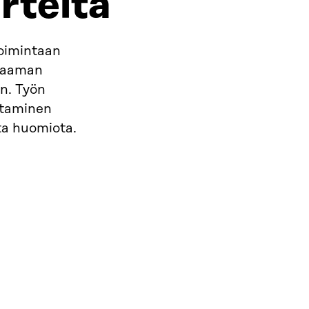
rteitä
toimintaan
ntaaman
n. Työn
staminen
sta huomiota.