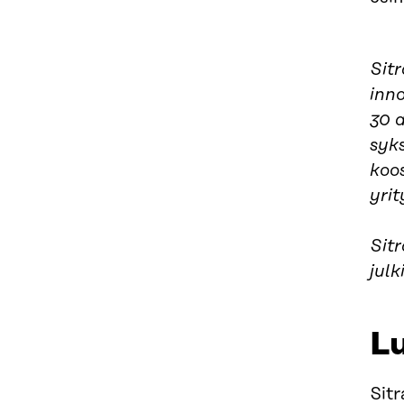
Sit
inno
30 a
syk
koo
yrit
Sitr
julk
Lu
Sitr