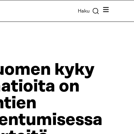
Valikko
Haku
 Suomen kyky
atioita on
ntien
dentumisessa