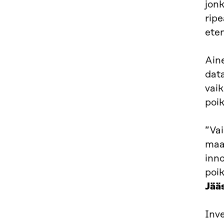
jonk
ripe
eten
Aine
data
vai
poik
”Va
maa,
inno
poik
Jää
Inv