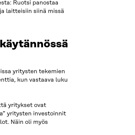
eesta: Ruotsi panostaa
 laitteisiin siinä missä
t käytännössä
sissa yritysten tekemien
enttia, kun vastaava luku
tä yritykset ovat
” yritysten investoinnit
lot. Näin oli myös