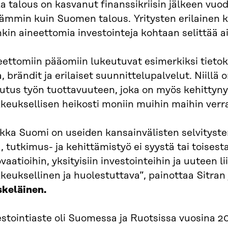
a talous on kasvanut finanssikriisin jälkeen vuo
ämmin kuin Suomen talous. Yritysten erilainen ki
kin aineettomia investointeja kohtaan selittää a
ettomiin pääomiin lukeutuvat esimerkiksi tietoko
, brändit ja erilaiset suunnittelupalvelut. Niillä 
kutus työn tuottavuuteen, joka on myös kehitty
keuksellisen heikosti moniin muihin maihin verr
ikka Suomi on useiden kansainvälisten selvityst
 tutkimus- ja kehittämistyö ei syystä tai toisesta
vaatioihin, yksityisiin investointeihin ja uuteen 
keuksellinen ja huolestuttava”, painottaa Sitran
skeläinen.
estointiaste oli Suomessa ja Ruotsissa vuosina