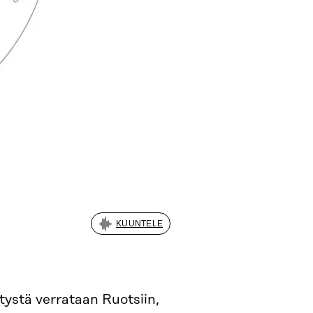
KUUNTELE
ystä verrataan Ruotsiin,