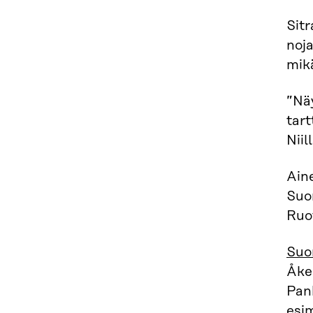
Sitr
noj
mikä
”Näy
tart
Niil
Aine
Suo
Ruot
Suo
Åke
Pank
esi