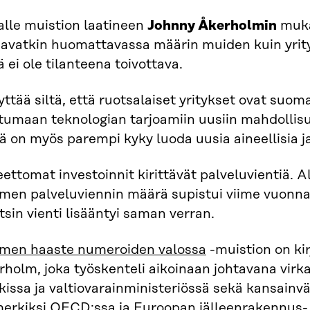
alle muistion laatineen
Johnny Åkerholmin
muka
aavatkin huomattavassa määrin muiden kuin yrity
 ei ole tilanteena toivottava.
ttää siltä, että ruotsalaiset yritykset ovat suo
tumaan teknologian tarjoamiin uusiin mahdollisu
lä on myös parempi kyky luoda uusia aineellisia j
ettomat investoinnit kirittävät palveluvientiä. 
men palveluviennin määrä supistui viime vuonna 
sin vienti lisääntyi saman verran.
men haaste numeroiden valossa
-muistion on ki
rholm, joka työskenteli aikoinaan johtavana vi
issa ja valtiovarainministeriössä sekä kansainvä
merkiksi OECD:ssa ja Euroopan jälleenrakennus- 