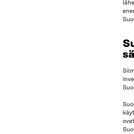
lähe
enem
Suo
Su
sä
Silm
inve
Suom
Suom
käyt
ovat
Suo