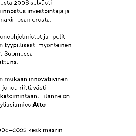
desta 2008 selvästi
innostus investointeja ja
inakin osan erosta.
neohjelmistot ja -pelit,
on tyypillisesti myönteinen
nyt Suomessa
attuna.
en mukaan innovatiivinen
 johda riittävästi
liiketoimintaan. Tilanne on
 yliasiamies
Atte
 2008–2022 keskimäärin