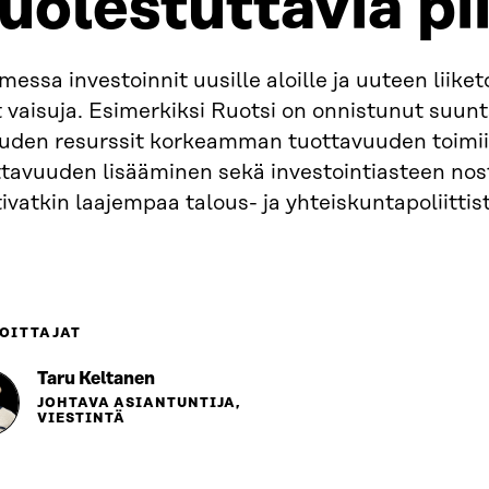
uolestuttavia pii
essa investoinnit uusille aloille ja uuteen liike
t vaisuja. Esimerkiksi Ruotsi on onnistunut suu
ouden resurssit korkeamman tuottavuuden toimii
ttavuuden lisääminen sekä investointiasteen no
ivatkin laajempaa talous- ja yhteiskuntapoliitti
OITTAJAT
Taru Keltanen
JOHTAVA ASIANTUNTIJA,
VIESTINTÄ