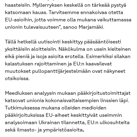
haasteisiin. Myllerryksen keskellä on tärkeää pystyä
katsomaan kauas. Tarvitsemme ennakoivaa otetta
EU-asioihin, jotta voimme olla mukana vaikuttamassa
unionin tulevaisuuteen”, sanoo Marjamäki.
Tällä hetkellä uutisointi keskittyy pääsääntöisesti
yksittäisiin aloitteisiin. Näkökulma on usein kielteinen
eikä pieniä ja isoja asioita erotella. Esimerkiksi silakan
kalastuksen rajoittaminen ja EU:n kaavailevat
muutokset pullopanttijärjestelmään ovat näkyneet
otsikoissa.
Meediuksen analyysin mukaan pääkirjoitustoimittajat
katsovat unionia kokonaisvaltaisempien linssien läpi.
Tutkimuksessa mukana olleiden medioiden
pääkirjoituksissa EU-aiheet keskittyivät useimmin
analysoimaan Ukrainan tilannetta, EU:n ulkosuhteita
sekä ilmasto- ja ympäristöasioita
.