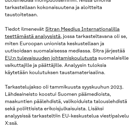
uutismediaa monipuolisemmin. Niissä unionia
tarkastellaan kokonaisuutena ja aloitteita
taustoitetaan.
Tiedot ilmenevät
Sitran Meedius Internationalilla
teettämästä analyysistä
, jossa tarkasteltavana oli se,
miten Euroopan unionista keskustellaan ja
uutisoidaan suomalaisessa mediassa. Sitra järjestää
EU:n tulevaisuuden johtamiskoulutusta
suomalaisille
vaikuttajille ja päättäjille. Analyysin tuloksia
käytetään koulutuksen taustamateriaalina.
Tarkastelujakso oli tammikuusta syyskuuhun 2023.
Lähdeaineisto koostui Suomen päämedioista,
maakuntien päälehdistä, valikoiduista talouslehdistä
sekä poliittisista erikoisjulkaisuista. Lisäksi
analyysissä tarkasteltiin EU-keskustelua viestipalvelu
X:ssä.