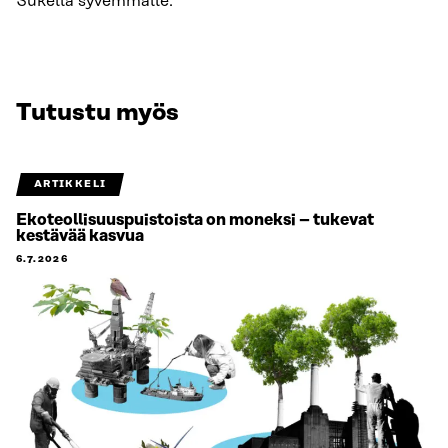
Sukella syvemmälle.
Tutustu myös
ARTIKKELI
Ekoteollisuuspuistoista on moneksi – tukevat
kestävää kasvua
6.7.2026