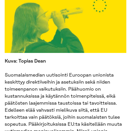
Kuva: Topias Dean
Suomalaismedian uutisointi Euroopan unionista
keskittyy direktiiveihin ja asetuksiin sekä niiden
toimeenpanon vaikutuksiin. Päähuomio on
kustannuksissa ja käytännön toimenpiteissä, eikä
päätösten laajemmissa taustoissa tai tavoitteissa.
Edelleen elää vahvasti mielikuva siitä, että EU
tarkoittaa vain päätöksiä, joihin suomalaisten tulee
sopeutua. Pääkirjoituksissa EU:ta käsitellään muuta