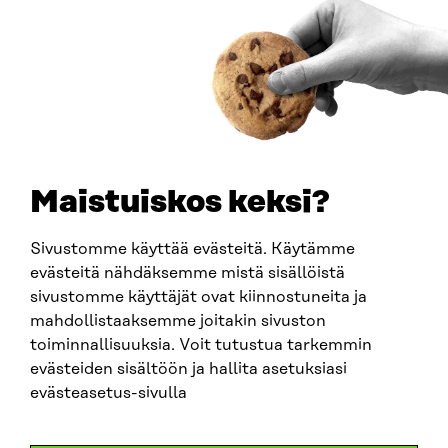
Y-TUNNUS
0202132-3
PUHELIN
+358 294 618 991
SÄHKÖPOSTI
etunimi.sukunimi@sitra.fi
sitra@sitra.fi
Maistuiskos keksi?
Sivustomme käyttää evästeitä. Käytämme
SITRA SOSIAALISESSA MEDIASSA
evästeitä nähdäksemme mistä sisällöistä
sivustomme käyttäjät ovat kiinnostuneita ja
LinkedIn
mahdollistaaksemme joitakin sivuston
Instagram
toiminnallisuuksia. Voit tutustua tarkemmin
YouTube
evästeiden sisältöön ja hallita asetuksiasi
evästeasetus-sivulla