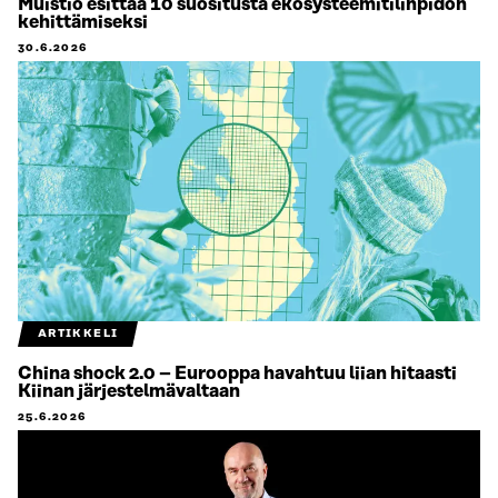
Muistio esittää 10 suositusta ekosysteemitilinpidon
kehittämiseksi
30.6.2026
ARTIKKELI
China shock 2.0 – Eurooppa havahtuu liian hitaasti
Kiinan järjestelmävaltaan
25.6.2026