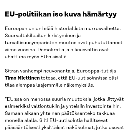
EU-politiikan iso kuva hämärtyy
Euroopan unioni elää historiallista murrosvaihetta.
Suurvaltakilpailun kiristyminen ja
turvallisuusympäristön muutos ovat puhututtaneet
viime vuosina. Demokratia ja oikeusvaltio ovat
uhattuna myös EU:n sisällä.
Sitran vanhempi neuvonantaja, Eurooppa-tutkija
Timo Miettinen
toteaa, että EU-uutisoinnissa olisi
tilaa aiempaa laajemmille näkemyksille.
“EU:ssa on menossa suuria muutoksia, jotka liittyvät
esimerkiksi valtiontukiin ja yhteisiin investointeihin.
Samaan aikaan yhteinen päätöksenteko takkuaa
monella alalla. Silti EU-uutisointia hallitsevat
pääsääntöisesti yksittäiset näkökulmat, jotka osuvat