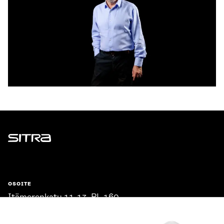
Sitra
OSOITE
Itämerenkatu 11-13, PL 160,
00181 Helsinki
Saapumisohjeet