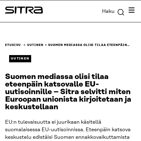
Siirry
Valik
Haku
suoraan
Sitra
sisältöön
↓
ETUSIVU
UUTINEN
SUOMEN MEDIASSA OLISI TILAA ETEENPÄIN…
UUTINEN
Suomen mediassa olisi tilaa
eteenpäin katsovalle EU-
uutisoinnille – Sitra selvitti miten
Euroopan unionista kirjoitetaan ja
keskustellaan
EU:n tulevaisuutta ei juurikaan käsitellä
suomalaisessa EU-uutisoinnissa. Eteenpäin katsova
keskustelu edistäisi Suomen ennakkovaikuttamista