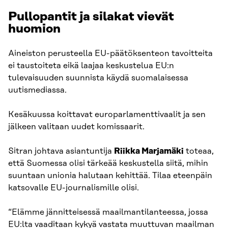
Pullopantit ja silakat vievät
huomion
Aineiston perusteella EU-päätöksenteon tavoitteita
ei taustoiteta eikä laajaa keskustelua EU:n
tulevaisuuden suunnista käydä suomalaisessa
uutismediassa.
Kesäkuussa koittavat europarlamenttivaalit ja sen
jälkeen valitaan uudet komissaarit.
Sitran johtava asiantuntija
Riikka Marjamäki
toteaa,
että Suomessa olisi tärkeää keskustella siitä, mihin
suuntaan unionia halutaan kehittää. Tilaa eteenpäin
katsovalle EU-journalismille olisi.
“Elämme jännitteisessä maailmantilanteessa, jossa
EU:lta vaaditaan kykyä vastata muuttuvan maailman