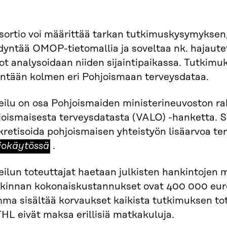
sortio voi määrittää tarkan tutkimuskysymyksen,
yntää OMOP-tietomallia ja soveltaa nk. hajautet
ot analysoidaan niiden sijaintipaikassa. Tutkimu
intään kolmen eri Pohjoismaan terveysdataa.
eilu on osa Pohjoismaiden ministerineuvoston r
joismaisesta terveysdatasta (VALO) -hanketta. S
retisoida pohjoismaisen yhteistyön lisäarvoa ter
siokäytössä
.
ilun toteuttajat haetaan julkisten hankintojen m
kinnan kokonaiskustannukset ovat 400 000 euroa
ma sisältää korvaukset kaikista tutkimuksen tot
THL eivät maksa erillisiä matkakuluja.