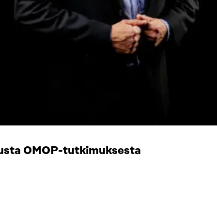
tusta OMOP-tutkimuksesta