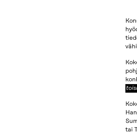
Kon
hyöd
tied
väh
Kok
poh
konk
toi
Koke
Han
Sum
tai 