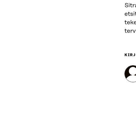
Sitr
etsi
tek
terv
KIRJ