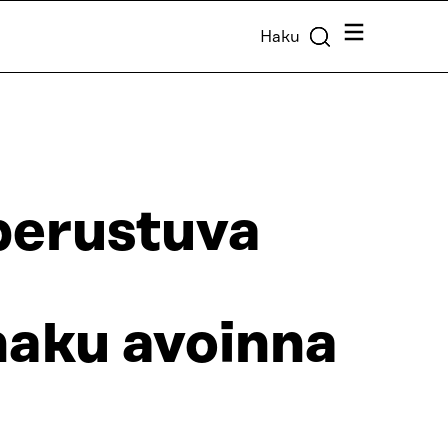
Valikko
Haku
 perustuva
haku avoinna