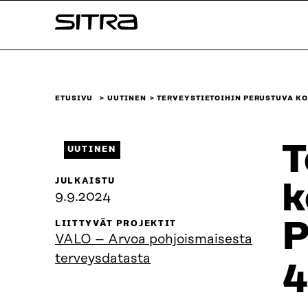
Siirry
Sitra
suoraan
sisältöön
↓
ETUSIVU
UUTINEN
TERVEYSTIETOIHIN PERUSTUVA K
T
UUTINEN
JULKAISTU
k
9.9.2024
P
LIITTYVÄT PROJEKTIT
VALO – Arvoa pohjoismaisesta
terveysdatasta
4