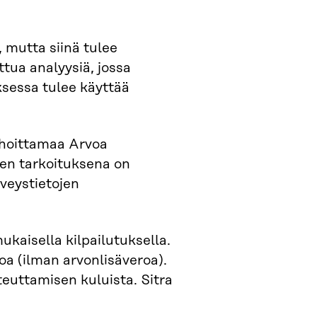
 mutta siinä tulee
tua analyysiä, jossa
ksessa tulee käyttää
ahoittamaa Arvoa
en tarkoituksena on
toisiokäytössä
veystietojen
ukaisella kilpailutuksella.
 (ilman arvonlisäveroa).
euttamisen kuluista. Sitra