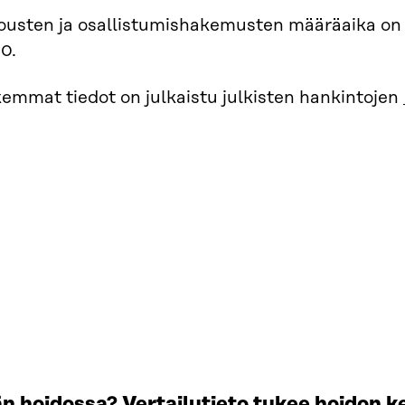
jousten ja osallistumishakemusten määräaika on 
0.
emmat tiedot on julkaistu julkisten hankintojen
 hoidossa? Vertailutieto tukee hoidon k