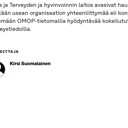
a ja Terveyden ja hyvinvoinnin laitos avasivat hau
tään usean organisaation yhteenliittymää eli kon
emään OMOP-tietomallia hyödyntävää kokeilutu
eystiedoilla.
OITTAJA
Kirsi Suomalainen