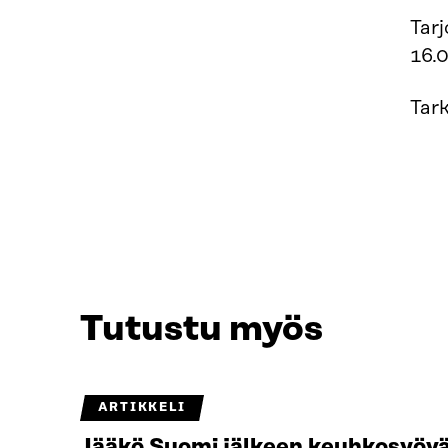
Tar
16.0
Tark
Tutustu myös
ARTIKKELI
Jääkö Suomi jälkeen keuhkosyövän