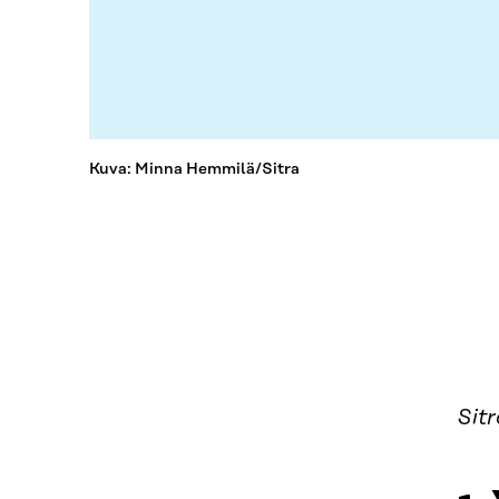
Kuva: Minna Hemmilä/Sitra
Sit