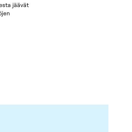
esta jäävät
öjen