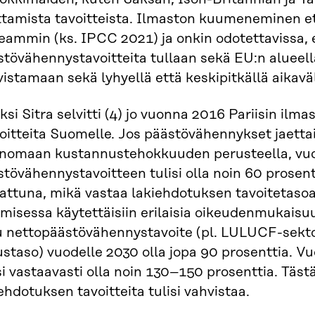
ttamista tavoitteista. Ilmaston kuumeneminen e
eammin (ks. IPCC 2021) ja onkin odotettavissa, 
tövähennystavoitteita tullaan sekä EU:n alueell
istamaan sekä lyhyellä että keskipitkällä aikaväl
ksi Sitra selvitti (4) jo vuonna 2016 Pariisin i
oitteita Suomelle. Jos päästövähennykset jaettais
inomaan kustannustehokkuuden perusteella, vu
stövähennystavoitteen tulisi olla noin 60 prose
attuna, mikä vastaa lakiehdotuksen tavoitetasoa
misessa käytettäisiin erilaisia oikeudenmukaisuus
lu nettopäästövähennystavoite (pl. LULUCF-sekto
staso) vuodelle 2030 olla jopa 90 prosenttia. V
si vastaavasti olla noin 130–150 prosenttia. Täs
ehdotuksen tavoitteita tulisi vahvistaa.