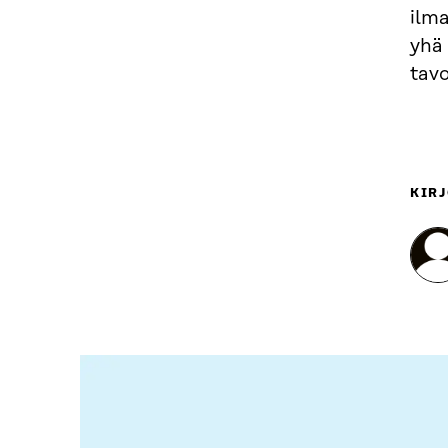
ilm
yhä
tavo
KIRJ