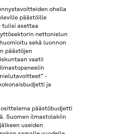
ennystavoitteiden ohella
leville päästöille
 tulisi asettaa
äyttösektorin nettonielun
i huomioitu sekä luonnon
en päästöjen
iskuntaan vaatii
ilmastopaneelin
nielutavoitteet” -
kokonaisbudjetti ja
uosittelema päästöbudjetti
itä. Suomen ilmastolakiin
jälkeen useiden
anskan samalle vuodelle