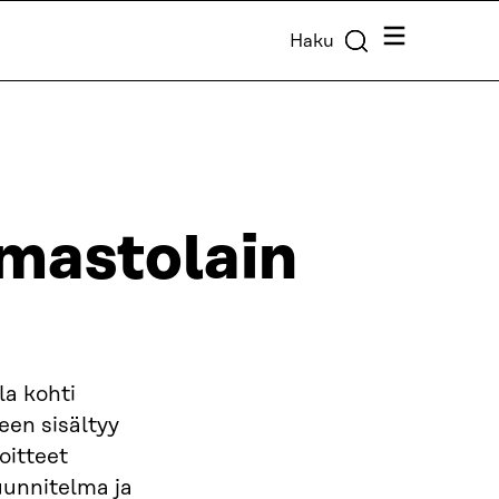
Valikko
Haku
lmastolain
la kohti
een sisältyy
oitteet
uunnitelma ja