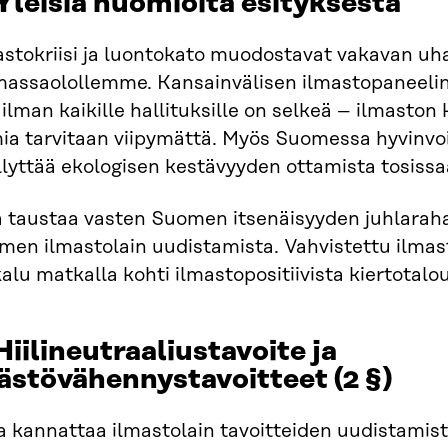
 Yleisiä huomioita esityksestä
astokriisi ja luontokato muodostavat vakavan uh
massaolollemme. Kansainvälisen ilmastopaneelin 
lman kaikille hallituksille on selkeä – ilmasto
mia tarvitaan viipymättä. Myös Suomessa hyvinv
lyttää ekologisen kestävyyden ottamista tosissa
ä taustaa vasten Suomen itsenäisyyden juhlaraha
men ilmastolain uudistamista. Vahvistettu ilmas
alu matkalla kohti ilmastopositiivista kiertotalou
 Hiilineutraaliustavoite ja
ästövähennystavoitteet (2 §)
a kannattaa ilmastolain tavoitteiden uudistamist