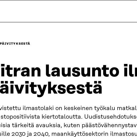
 PÄIVITYKSESTÄ
itran lausunto i
äivityksestä
istettu ilmastolaki on keskeinen työkalu matkal
stopositiivista kiertotaloutta. Uudistusehdotuks
isia tärkeitä avauksia, kuten päästövähennystav
sille 2030 ja 2040, maankäyttösektorin ilmastos