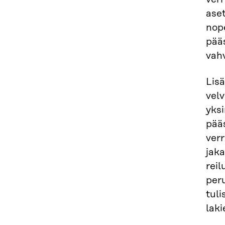
ase
nop
pääs
vahv
Lisä
velv
yks
pää
verr
jaka
rei
peru
tuli
laki