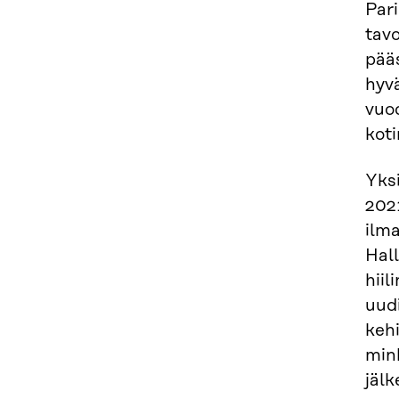
Pari
tavo
pääs
hyv
vuod
koti
Yksi
2021
ilma
Hal
hiil
uudi
kehi
min
jälk