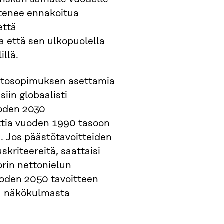
tenee ennakoitua
että
a että sen ulkopuolella
illä.
lmastosopimuksen asettamia
iin globaalisti
oden 2030
nttia vuoden 1990 tasoon
. Jos päästötavoitteiden
kriteereitä, saattaisi
rin nettonielun
uoden 2050 tavoitteen
tä näkökulmasta