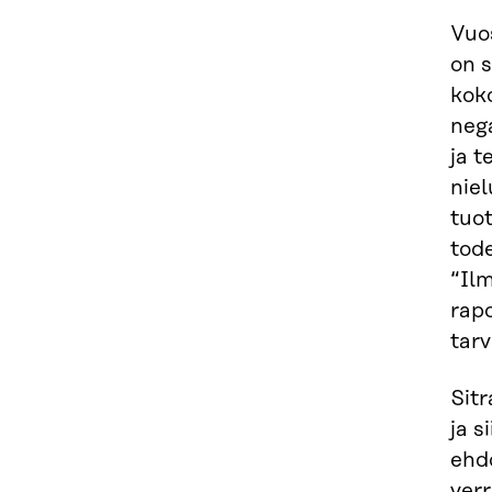
Vuo
on s
koko
nega
ja t
niel
tuot
tod
“Ilm
rapo
tarv
Sit
ja s
ehd
ver