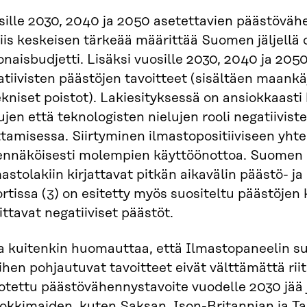
sille 2030, 2040 ja 2050 asetettavien päästöväh
iis keskeisen tärkeää määrittää Suomen jäljellä o
naisbudjetti. Lisäksi vuosille 2030, 2040 ja 2050
tiivisten päästöjen tavoitteet (sisältäen maank
ekniset poistot). Lakiesityksessä on ansiokkaast
ujen että teknologisten nielujen rooli negatiivist
tamisessa. Siirtyminen ilmastopositiiviseen yhte
ennäköisesti molempien käyttöönottoa. Suomen 
astolakiin kirjattavat pitkän aikavälin päästö- ja 
rtissa (3) on esitetty myös suositeltu päästöjen 
ittavat negatiiviset päästöt.
ra kuitenkin huomauttaa, että Ilmastopaneelin s
iihen pohjautuvat tavoitteet eivät välttämättä ri
otettu päästövähennystavoite vuodelle 2030 jää 
rokkimaiden, kuten Saksan, Ison-Britannian ja T