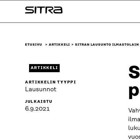
Siirry
Sitra
suoraan
sisältöön
↓
ETUSIVU
ARTIKKELI
SITRAN LAUSUNTO ILMASTOLAIN
S
ARTIKKELI
ARTIKKELIN TYYPPI
p
Lausunnot
JULKAISTU
6.9.2021
Vahv
ilma
luku
vuo