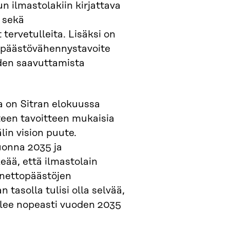
n ilmastolakiin kirjattava
5 sekä
tervetulleita. Lisäksi on
t päästövähennystavoite
iden saavuttamista
a on Sitran elokuussa
teen tavoitteen mukaisia
lin vision puute.
uonna 2035 ja
keää, että ilmastolain
 nettopäästöjen
tasolla tulisi olla selvää,
elee nopeasti vuoden 2035