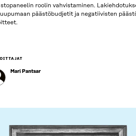
astopaneelin roolin vahvistaminen. Lakiehdotuks
 uupumaan päästöbudjetit ja negatiivisten pääst
itteet.
OITTAJAT
Mari Pantsar