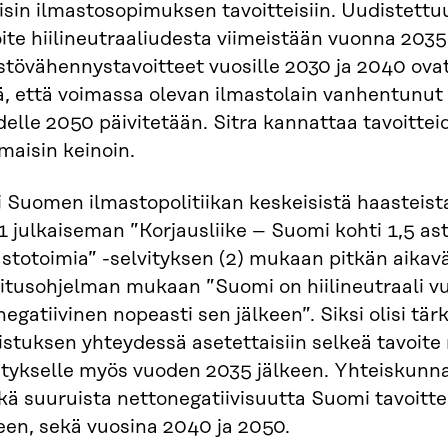
isin ilmastosopimuksen tavoitteisiin. Uudistettuu
ite hiilineutraaliudesta viimeistään vuonna 203
tövähennystavoitteet vuosille 2030 ja 2040 ovat 
ä, että voimassa olevan ilmastolain vanhentunu
elle 2050 päivitetään. Sitra kannattaa tavoitte
maisin keinoin.
 Suomen ilmastopolitiikan keskeisistä haasteist
 julkaiseman ”Korjausliike – Suomi kohti 1,5 as
stotoimia” -selvityksen (2) mukaan pitkän aikavä
litusohjelman mukaan ”Suomi on hiilineutraali v
inegatiivinen nopeasti sen jälkeen”. Siksi olisi tär
stuksen yhteydessä asetettaisiin selkeä tavoite
tykselle myös vuoden 2035 jälkeen. Yhteiskunnan 
kä suuruista nettonegatiivisuutta Suomi tavoitt
een, sekä vuosina 2040 ja 2050.