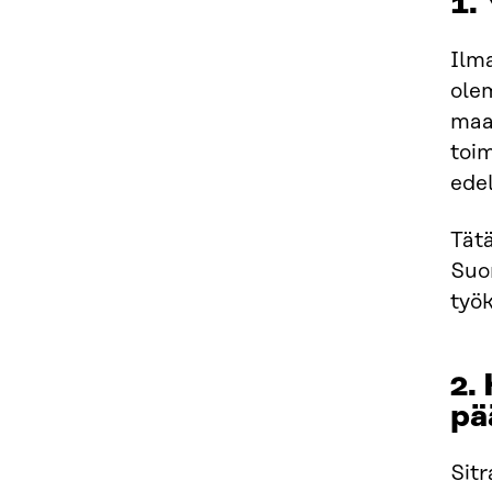
1.
Ilm
ole
maai
toi
edel
Tät
Suo
työk
2.
pä
Sitr