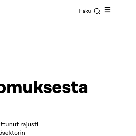
Valikko
Haku
tomuksesta
tunut rajusti
ösektorin