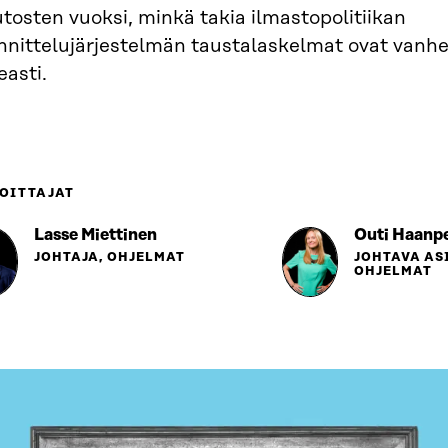
osten vuoksi, minkä takia ilmastopolitiikan
nnittelujärjestelmän taustalaskelmat ovat vanh
easti.
OITTAJAT
Lasse Miettinen
Outi Haanp
JOHTAJA, OHJELMAT
JOHTAVA AS
OHJELMAT