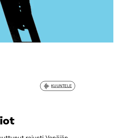
KUUNTELE
iot