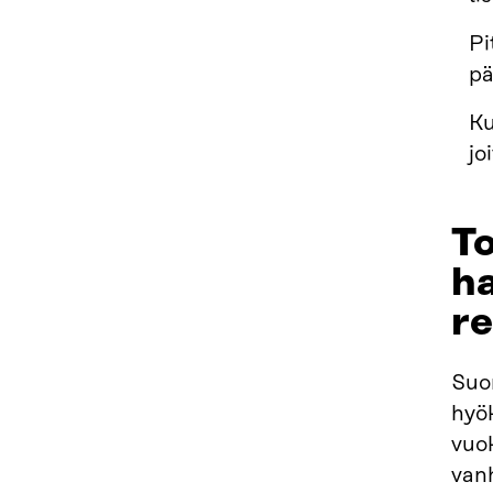
Pi
pä
Ku
jo
T
ha
r
Suo
hyö
vuok
vanh