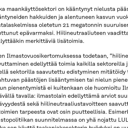
ka maankäyttösektori on kääntynyt nielusta pää
ääntyneiden hakkuiden ja alentuneen kasvun vuok
stalaskelmissa oletetun 21 megatonnin suuruise
ttunut epävarmaksi. Hiilineutraaliuteen vaadit
lyttääkin merkittäviä lisätoimia.
en Ilmastovuosikertomuksessa todetaan, ”hiilin
uttaminen edellyttää toimia kaikilla sektoreilla 
llä sektorilla saavutettu edistyminen mitätöidy t
ahtuvan päästöjen lisääntymisen tai nielun pien
lun pienentymistä ei kuitenkaan ole huomioitu 
tävällä tavalla: ilmastolain edellyttämä arviot su
tävyydestä sekä hiilineutraaliustavoitteen saavu
toimien tarpeesta ovat osin puutteellisia. Esimer
astopolitiikan suunnitelmassa on yhä nojattu L