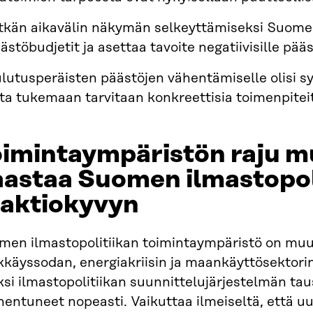
tkän aikavälin näkymän selkeyttämiseksi Suomen
ästöbudjetit ja asettaa tavoite negatiivisille pääs
lutusperäisten päästöjen vähentämiselle olisi sy
ita tukemaan tarvitaan konkreettisia toimenpite
oimintaympäristön raju m
astaa Suomen ilmastopol
eaktiokyvyn
men ilmastopolitiikan toimintaympäristö on muu
kkäyssodan, energiakriisin ja maankäyttösektori
si ilmastopolitiikan suunnittelujärjestelmän ta
entuneet nopeasti. Vaikuttaa ilmeiseltä, että uu