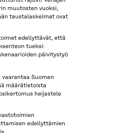
uttunut rajusti Venäjän
rin muutosten vuoksi,
lmän taustalaskelmat ovat
imet edellyttävät, että
öksenteon tueksi:
 skenaarioiden päivitystyö
i vaarantaa Suomen
ää määrätietoista
uosikertomus heijastele
mastotoimien
vuttamisen edellyttämien
sia.