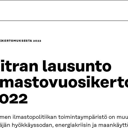
IKERTOMUKSESTA 2022
itran lausunto
lmastovuosiker
022
men ilmastopolitiikan toimintaympäristö on muut
äjän hyökkäyssodan, energiakriisin ja maankäytt