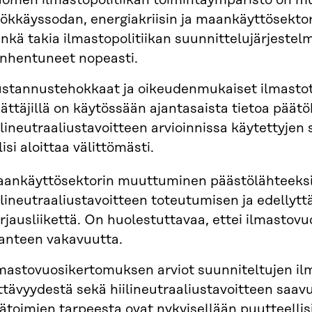
omen ilmastopolitiikan toimintaympäristö on mu
ökkäyssodan, energiakriisin ja maankäyttösekto
nkä takia ilmastopolitiikan suunnittelujärjeste
nhentuneet nopeasti.
stannustehokkaat ja oikeudenmukaiset ilmastoto
ättäjillä on käytössään ajantasaista tietoa päät
ilineutraaliustavoitteen arvioinnissa käytettyjen
lisi aloittaa välittömästi.
ankäyttösektorin muuttuminen päästölähteeks
ilineutraaliustavoitteen toteutumisen ja edellytt
rjausliikettä. On huolestuttavaa, ettei ilmastov
lanteen vakavuutta.
mastovuosikertomuksen arviot suunniteltujen il
ittävyydestä sekä hiilineutraaliustavoitteen saa
sätoimien tarpeesta ovat nykyisellään puutteelli