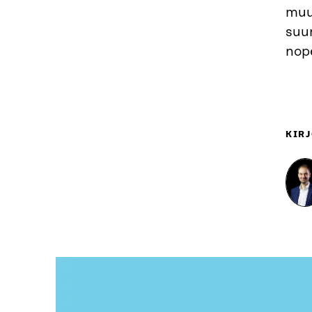
muut
suu
nop
KIRJ