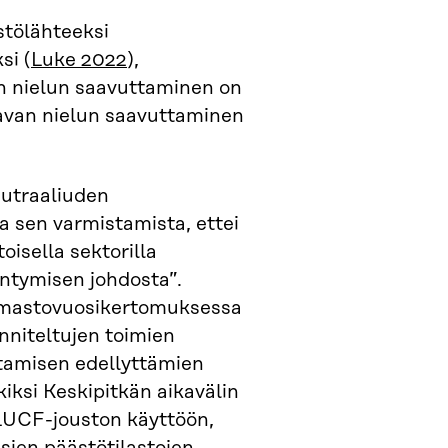
stölähteeksi
si (
Luke 2022
),
n nielun saavuttaminen on
tavan nielun saavuttaminen
eutraaliuden
ja sen varmistamista, ettei
oisella sektorilla
entymisen johdosta”.
Ilmastovuosikertomuksessa
unniteltujen toimien
ttamisen edellyttämien
kiksi Keskipitkän aikavälin
ULUCF-jouston käyttöön,