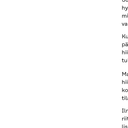
Su
hy
mi
va
Ku
pä
hi
tu
Ma
hi
ko
ti
Il
ri
li