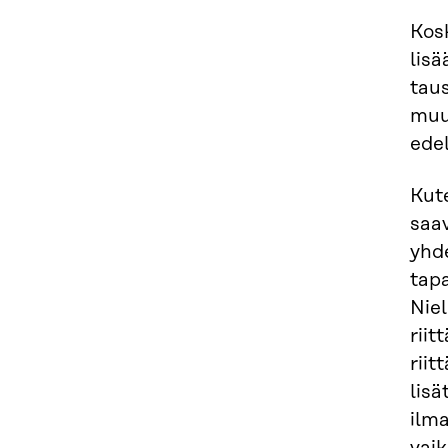
Kos
lis
tau
muu
edel
Kut
saav
yhde
tap
Nie
riit
riit
lisä
ilm