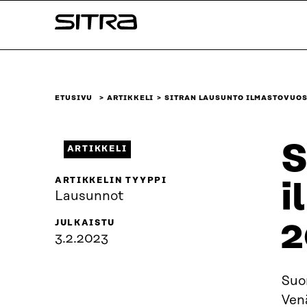
Siirry
Sitra
suoraan
sisältöön
↓
ETUSIVU
ARTIKKELI
SITRAN LAUSUNTO ILMASTOVUOS
S
ARTIKKELI
ARTIKKELIN TYYPPI
i
Lausunnot
2
JULKAISTU
3.2.2023
Suo
Ven