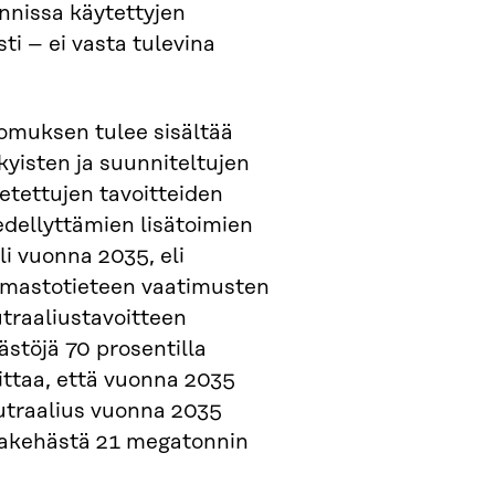
innissa käytettyjen
sti – ei vasta tulevina
omuksen tulee sisältää
kyisten ja suunniteltujen
etettujen tavoitteiden
edellyttämien lisätoimien
i vuonna 2035, eli
ilmastotieteen vaatimusten
utraaliustavoitteen
stöjä 70 prosentilla
ttaa, että vuonna 2035
eutraalius vuonna 2035
makehästä 21 megatonnin