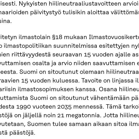
isesti. Nykyisten hiilineutraaliustavoitteen arvio
aarioiden päivitystyö tulisikin aloittaa välittömä
ina.
vitetyn ilmastolain §18 mukaan Ilmastovuosikert
o ilmastopolitiikan suunnitelmissa esitettyjen ny
ien riittävyydestä seuraavan 15 vuoden ajalle as
uttamisen osalta ja arvio niiden saavuttamisen 
eesta. Suomi on sitoutunut olemaan hiilineutraal
aavien 15 vuoden kuluessa. Tavoite on linjassa 
ariisin ilmastosopimuksen kanssa. Osana hiiline
euttamista Suomi on sitoutunut vähentämään pää
desta 1990 vuoteen 2035 mennessä. Tämä tarkoi
töjä on jäljellä noin 21 megatonnia. Jotta hiilin
vutetaan, Suomen tulee samaan aikaan sitoa il
tä päästöjä.