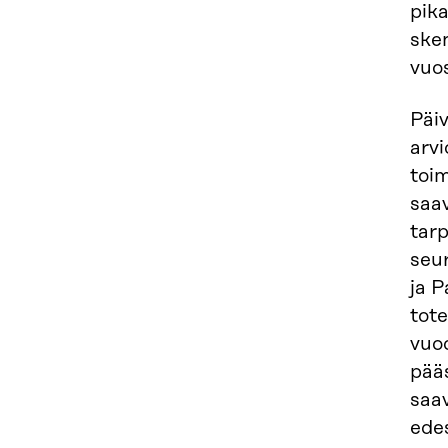
pika
sken
vuos
Päi
arvi
toim
saav
tarp
seur
ja P
tot
vuo
pääs
saa
edes